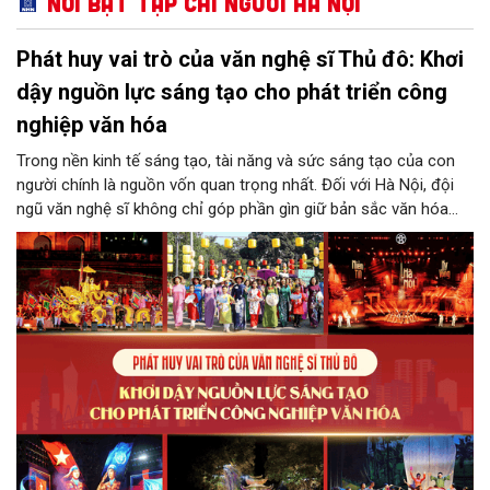
Nổi bật Tạp chí Người Hà Nội
Phát huy vai trò của văn nghệ sĩ Thủ đô: Khơi
dậy nguồn lực sáng tạo cho phát triển công
nghiệp văn hóa
Trong nền kinh tế sáng tạo, tài năng và sức sáng tạo của con
người chính là nguồn vốn quan trọng nhất. Đối với Hà Nội, đội
ngũ văn nghệ sĩ không chỉ góp phần gìn giữ bản sắc văn hóa
mà còn giữ vai trò trung tâm trong quá trình hình thành các sản
phẩm công nghiệp văn hóa có giá trị. Khơi dậy, phát huy và tạo
điều kiện để nguồn lực sáng tạo ấy phát triển sẽ là “chìa khóa”
để Hà Nội khai thác hiệu quả tiềm năng văn hóa, nâng cao năng
lực cạnh tranh và khẳng định vị thế của một trung tâm sáng tạo
trong kỷ nguyên mới.