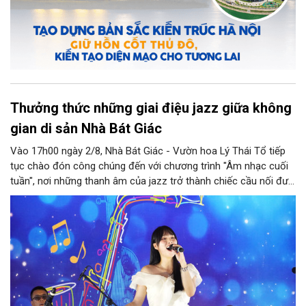
Thưởng thức những giai điệu jazz giữa không
gian di sản Nhà Bát Giác
Vào 17h00 ngày 2/8, Nhà Bát Giác - Vườn hoa Lý Thái Tổ tiếp
tục chào đón công chúng đến với chương trình "Âm nhạc cuối
tuần", nơi những thanh âm của jazz trở thành chiếc cầu nối đưa
nhiều nền văn hóa gặp gỡ trong không gian di sản giữa lòng Thủ
đô. Từ những tác phẩm kinh điển của thế giới đến những giai
điệu Việt Nam đậm chất tự sự, chương trình mở ra một hành
trình thưởng thức âm nhạc đa tầng cảm xúc, góp phần bồi đắp
diện mạo văn hóa của Hà Nội - Thành phố sáng tạo.