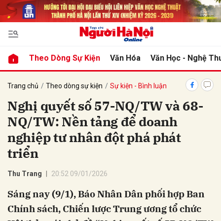
bình luận
Theo Dòng Sự Kiện
Văn Hóa
Văn Học - Nghệ Th
Trang chủ
Theo dòng sự kiện
Sự kiện - Bình luận
Nghị quyết số 57-NQ/TW và 68-
NQ/TW: Nền tảng để doanh
nghiệp tư nhân đột phá phát
triển
Hủy
G
Thu Trang
20:52 09/01/2026
Sáng nay (9/1), Báo Nhân Dân phối hợp Ban
Chính sách, Chiến lược Trung ương tổ chức