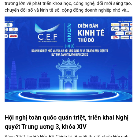
trương lớn về phát triển khoa học, công nghệ, đổi mới sáng tạo,
chuyển đổi số và kinh tế số, cộng đồng doanh nghiệp nhỏ và
vừa trên địa bàn Thủ đô đứng trước cả cơ hội lẫn thách thức
chưa từng có. Diễn đàn Kinh tế Thủ đô năm 2026 là sự kiện
được kỳ vọng sẽ trở thành cầu nối thiết thực, đưa chính sách,
công nghệ và nguồn lực đến gần hơn với doanh nghiệp.
Hội nghị toàn quốc quán triệt, triển khai Nghị
quyết Trung ương 3, khóa XIV
Sáng 29/7, tại Hà Nội, Bộ Chính trị, Ban Bí thư tổ chức Hội nghị