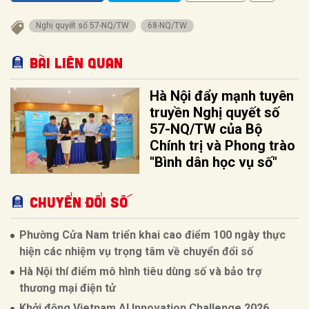
Nghị quyết số 57-NQ/TW
68-NQ/TW
Bài liên quan
Hà Nội đẩy mạnh tuyên
truyền Nghị quyết số
57-NQ/TW của Bộ
Chính trị và Phong trào
"Bình dân học vụ số"
CHUYỂN ĐỔI SỐ
Phường Cửa Nam triển khai cao điểm 100 ngày thực
hiện các nhiệm vụ trọng tâm về chuyển đổi số
Hà Nội thí điểm mô hình tiêu dùng số và bảo trợ
thương mại điện tử
Khởi động Vietnam AI Innovation Challenge 2026