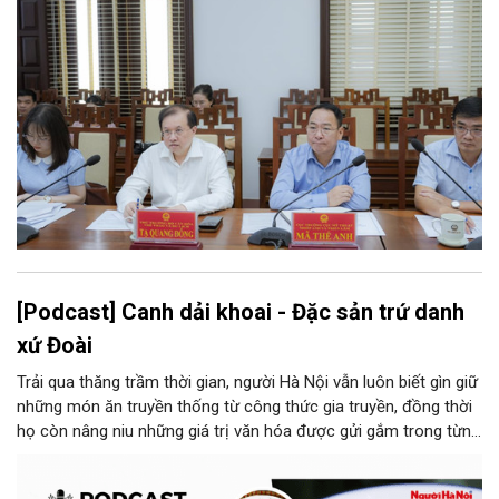
[Podcast] Canh dải khoai - Đặc sản trứ danh
xứ Đoài
Trải qua thăng trầm thời gian, người Hà Nội vẫn luôn biết gìn giữ
những món ăn truyền thống từ công thức gia truyền, đồng thời
họ còn nâng niu những giá trị văn hóa được gửi gắm trong từng
món ăn, từ cách chọn nguyên liệu, chế biến đến cách thưởng
thức. Và canh dải khoai là một món ăn như thế.