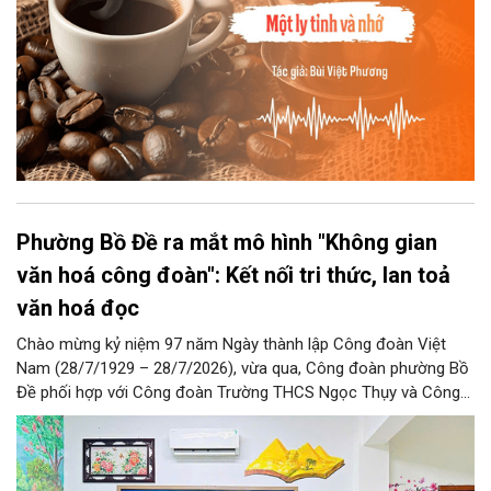
Phường Bồ Đề ra mắt mô hình "Không gian
văn hoá công đoàn": Kết nối tri thức, lan toả
văn hoá đọc
Chào mừng kỷ niệm 97 năm Ngày thành lập Công đoàn Việt
Nam (28/7/1929 – 28/7/2026), vừa qua, Công đoàn phường Bồ
Đề phối hợp với Công đoàn Trường THCS Ngọc Thụy và Công
đoàn Trường Tiểu học Ái Mộ B tổ chức Lễ ra mắt Mô hình
“Không gian văn hóa công đoàn”.