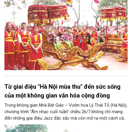
Nội. Viên Nội thờ hai vị thần là Đống Băng và Uông Tá (thời
Hùng Vương thứ 18) cùng Diệu La công chúa, nữ tướng thời Hai
Bà Trưng.
Từ giai điệu "Hà Nội mùa thu" đến sức sống
của một không gian văn hóa cộng đồng
Trong không gian Nhà Bát Giác – Vườn hoa Lý Thái Tổ (Hà Nội),
chương trình “Âm nhạc cuối tuần” chiều 26/7 không chỉ mang
đến những giai điệu Jazz đặc sắc mà còn mở ra một cách cảm
nhận mới về Hà Nội. Điểm nhấn của chương trình là ca khúc “Hà
Nội mùa thu” của nhạc sĩ Vũ Thanh đã đưa hình ảnh Thủ đô