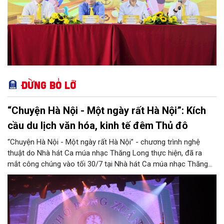
Đừng bỏ lỡ
“Chuyện Hà Nội - Một ngày rất Hà Nội”: Kích
cầu du lịch văn hóa, kinh tế đêm Thủ đô
“Chuyện Hà Nội - Một ngày rất Hà Nội” - chương trình nghệ
thuật do Nhà hát Ca múa nhạc Thăng Long thực hiện, đã ra
mắt công chúng vào tối 30/7 tại Nhà hát Ca múa nhạc Thăng
Long (số 31 - 33 phố Lương Văn Can, phường Hoàn Kiếm).