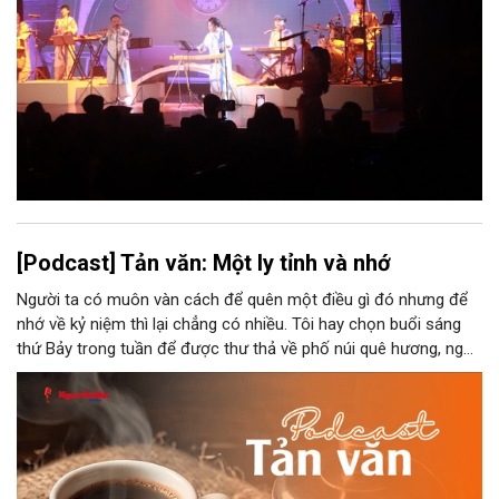
[Podcast] Tản văn: Một ly tỉnh và nhớ
Người ta có muôn vàn cách để quên một điều gì đó nhưng để
nhớ về kỷ niệm thì lại chẳng có nhiều. Tôi hay chọn buổi sáng
thứ Bảy trong tuần để được thư thả về phố núi quê hương, ngồi
đợi giọt đắng của đất đai, mưa nắng điểm từng nhịp xuống
chiếc ly sứ như đợi thời gian mở cánh cửa diệu kì của mình.