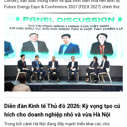
Center), sản xuất thông minh và quá trình điện hóa nền kinh tế,
Future Energy Expo & Conference 2027 (FEEX 2027) chính thức
ra mắt với kỳ vọng trở thành nền tảng kết nối, thúc đẩy đầu tư,
đổi mới công nghệ và phát triển hệ sinh thái tại Việt Nam.
Diễn đàn Kinh tế Thủ đô 2026: Kỳ vọng tạo cú
hích cho doanh nghiệp nhỏ và vừa Hà Nội
Trong bối cảnh Hà Nội đang đẩy mạnh triển khai các chủ