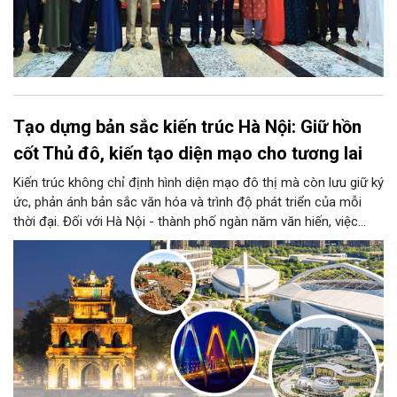
Tạo dựng bản sắc kiến trúc Hà Nội: Giữ hồn
cốt Thủ đô, kiến tạo diện mạo cho tương lai
Kiến trúc không chỉ định hình diện mạo đô thị mà còn lưu giữ ký
ức, phản ánh bản sắc văn hóa và trình độ phát triển của mỗi
thời đại. Đối với Hà Nội - thành phố ngàn năm văn hiến, việc
kiến tạo những công trình mới hài hòa với không gian lịch sử,
đồng thời phát huy vai trò của đội ngũ kiến trúc sư trong bảo
tồn và sáng tạo, là yêu cầu quan trọng để xây dựng Thủ đô
"Văn hiến - Văn minh - Hiện đại", đáp ứng yêu cầu phát triển
trong thời kỳ mới.