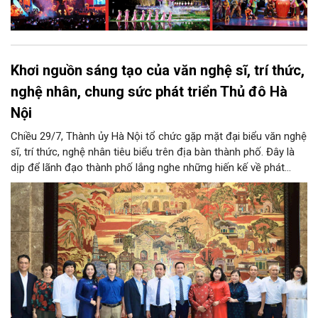
Khơi nguồn sáng tạo của văn nghệ sĩ, trí thức,
nghệ nhân, chung sức phát triển Thủ đô Hà
Nội
Chiều 29/7, Thành ủy Hà Nội tổ chức gặp mặt đại biểu văn nghệ
sĩ, trí thức, nghệ nhân tiêu biểu trên địa bàn thành phố. Đây là
dịp để lãnh đạo thành phố lắng nghe những hiến kế về phát
triển khoa học công nghệ, đổi mới sáng tạo, công nghiệp văn
hóa và phát huy nguồn lực con người, góp phần tạo động lực
mới cho sự phát triển nhanh, bền vững của Thủ đô.