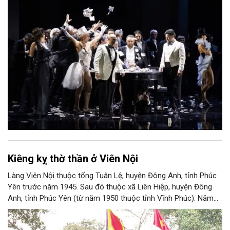
Kiêng kỵ thờ thần ở Viên Nội
Làng Viên Nội thuộc tổng Tuân Lệ, huyện Đông Anh, tỉnh Phúc
Yên trước năm 1945. Sau đó thuộc xã Liên Hiệp, huyện Đông
Anh, tỉnh Phúc Yên (từ năm 1950 thuộc tỉnh Vĩnh Phúc). Năm
1961, làng được sáp nhập vào Hà Nội. Năm 1965, Viên Nội
thuộc xã Vân Nội; từ ngày 1/7/2025 thuộc xã Phúc Thịnh, Hà