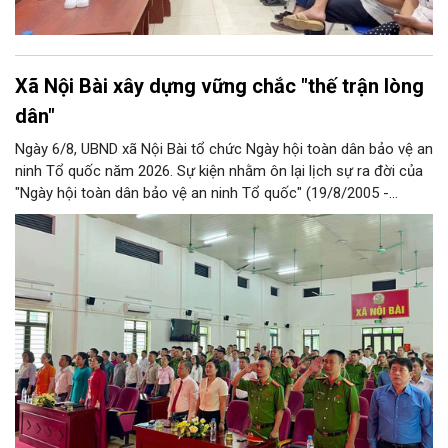
Xã Nội Bài xây dựng vững chắc "thế trận lòng
dân"
Ngày 6/8, UBND xã Nội Bài tổ chức Ngày hội toàn dân bảo vệ an
ninh Tổ quốc năm 2026. Sự kiện nhằm ôn lại lịch sự ra đời của
"Ngày hội toàn dân bảo vệ an ninh Tổ quốc" (19/8/2005 -
19/8/2026); phát huy tinh thần Đại đoàn kết toàn dân, khẳng
định vai trò chủ thể của Nhân dân trong bảo vệ an ninh, trật tự
để xây dựng vững chắc "thế trận lòng dân".