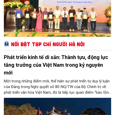
Nổi bật Tạp chí Người Hà Nội
Phát triển kinh tế di sản: Thành tựu, động lực
tăng trưởng của Việt Nam trong kỷ nguyên
mới
Một trong những điểm mới, thể hiện sự phát triển tư duy lý luận
của Đảng trong Nghị quyết số 80-NQ/TW của Bộ Chính trị về
phát triển văn hóa Việt Nam, đó là tiếp tục quan điểm “bảo tồn
và phát huy giá trị di sản văn hóa gắn kết với phát triển kinh tế -
xã hội và du lịch”; đồng thời, nâng lên một tầm cao mới: “phát
triển kinh tế di sản”.