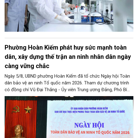
Phường Hoàn Kiếm phát huy sức mạnh toàn
dân, xây dựng thế trận an ninh nhân dân ngày
càng vững chắc
Ngày 5/8, UBND phường Hoàn Kiếm đã tổ chức Ngày hội Toàn
dân bảo vệ an ninh Tổ quốc năm 2026. Tham dự chương trình
có đồng chí Vũ Đại Thắng - Ủy viên Trung ương Đảng, Phó Bí
thư Thành ủy, Chủ tịch UBND thành phố; Đại tá Nguyễn Tiến Đạt,
Ủy viên Ban Thường vụ Đảng ủy, Phó Giám đốc Công an thành
phố Hà Nội, cùng dự có các đồng chí đại diện lãnh đạo các Sở,
ban, ngành thuộc Thành phố Hà Nội, các phòng nghiệp vụ Công
an Thành phố Hà Nội.