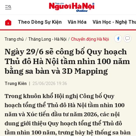
Theo Dòng Sự Kiện
Văn Hóa
Văn Học - Nghệ Th
bình luận
Trang chủ
Thăng Long - Hà Nội
Chuyển động Hà Nội
Ngày 29/6 sẽ công bố Quy hoạch
Thủ đô Hà Nội tầm nhìn 100 năm
bằng sa bàn và 3D Mapping
Trung Kiên
25/06/2026 19:36
Trong khuôn khổ Hội nghị Công bố Quy
Hủy
G
hoạch tổng thể Thủ đô Hà Nội tầm nhìn 100
năm và Xúc tiến đầu tư năm 2026, các nội
dung giới thiệu Quy hoạch tổng thể Thủ đô
tầm nhìn 100 năm, trưng bày hệ thống sa bàn