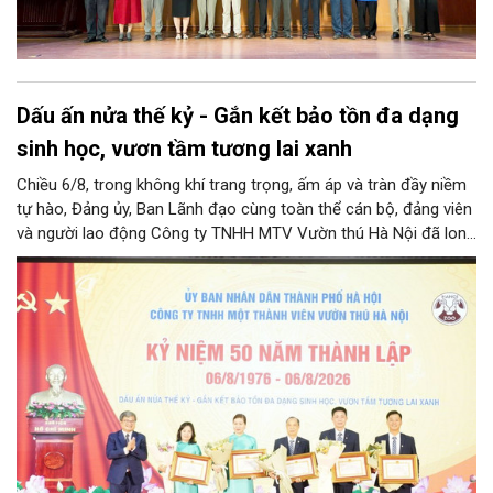
Dấu ấn nửa thế kỷ - Gắn kết bảo tồn đa dạng
sinh học, vươn tầm tương lai xanh
Chiều 6/8, trong không khí trang trọng, ấm áp và tràn đầy niềm
tự hào, Đảng ủy, Ban Lãnh đạo cùng toàn thể cán bộ, đảng viên
và người lao động Công ty TNHH MTV Vườn thú Hà Nội đã long
trọng tổ chức Lễ kỷ niệm 50 năm ngày thành lập Công ty
(06/8/1976 – 06/8/2026). Sự kiện đánh dấu cột mốc vàng son
nửa thế kỷ xây dựng, trưởng thành và cống hiến không ngừng
nghỉ của đơn vị công ích trọng điểm, gắn liền với ký ức của biết
bao thế hệ người dân Thủ đô và du khách thập phương.