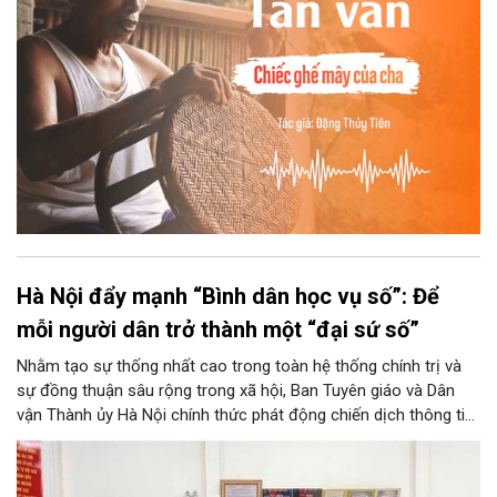
Hà Nội đẩy mạnh “Bình dân học vụ số”: Để
mỗi người dân trở thành một “đại sứ số”
Nhằm tạo sự thống nhất cao trong toàn hệ thống chính trị và
sự đồng thuận sâu rộng trong xã hội, Ban Tuyên giáo và Dân
vận Thành ủy Hà Nội chính thức phát động chiến dịch thông tin,
tuyên truyền về Phong trào “Bình dân học vụ số”. Chương trình
không chỉ góp phần tăng tốc thực hiện Nghị quyết số 57-
NQ/TW của Thủ đô, mà còn khơi dậy tinh thần học tập suốt