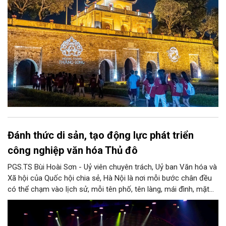
Đánh thức di sản, tạo động lực phát triển
công nghiệp văn hóa Thủ đô
PGS.TS Bùi Hoài Sơn - Uỷ viên chuyên trách, Uỷ ban Văn hóa và
Xã hội của Quốc hội chia sẻ, Hà Nội là nơi mỗi bước chân đều
có thể chạm vào lịch sử, mỗi tên phố, tên làng, mái đình, mặt
hồ, nếp nhà, câu hát, món ăn, làn điệu, nghề thủ công đều có
thể kể một câu chuyện về chiều sâu văn hiến của dân tộc.
Nhưng trong kỷ nguyên mới, câu hỏi đặt ra không chỉ Hà Nội có