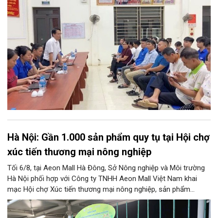
đời, đưa tri thức và kỹ năng số thấm sâu vào mọi mặt đời sống.
Đây được xem là bước đi chiến lược để hình thành nét văn hóa
học tập mới, hướng tới phát triển toàn diện lực lượng công dân
số, xã hội số và xã hội học tập trên địa bàn thành phố.
Hà Nội: Gần 1.000 sản phẩm quy tụ tại Hội chợ
xúc tiến thương mại nông nghiệp
Tối 6/8, tại Aeon Mall Hà Đông, Sở Nông nghiệp và Môi trường
Hà Nội phối hợp với Công ty TNHH Aeon Mall Việt Nam khai
mạc Hội chợ Xúc tiến thương mại nông nghiệp, sản phẩm
OCOP Hà Nội (HaNoi Agriculture Fair 2026).