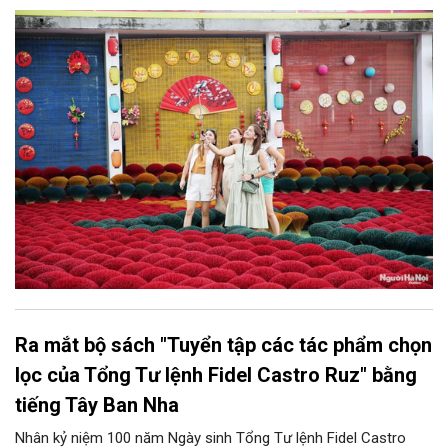
chức, đơn vị, doanh nghiệp kinh doanh dịch vụ lữ hành trên địa
bàn thành phố thực hiện một số nội dung quan trọng. Qua đó
góp phần thực hiện thắng lợi các mục tiêu phát triển du lịch Hà
Nội năm 2026 và giai đoạn tiếp theo.
Ra mắt bộ sách "Tuyển tập các tác phẩm chọn
lọc của Tổng Tư lệnh Fidel Castro Ruz" bằng
tiếng Tây Ban Nha
Nhân kỷ niệm 100 năm Ngày sinh Tổng Tư lệnh Fidel Castro