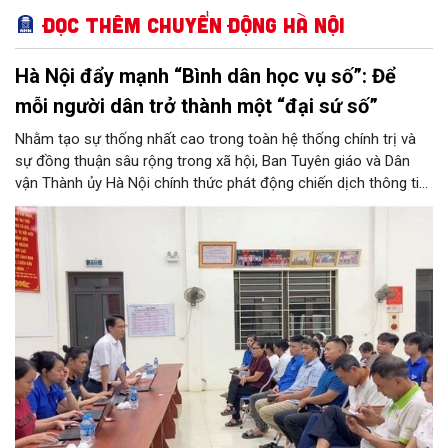
Đọc thêm Chuyển động Hà Nội
Hà Nội đẩy mạnh “Bình dân học vụ số”: Để
mỗi người dân trở thành một “đại sứ số”
Nhằm tạo sự thống nhất cao trong toàn hệ thống chính trị và
sự đồng thuận sâu rộng trong xã hội, Ban Tuyên giáo và Dân
vận Thành ủy Hà Nội chính thức phát động chiến dịch thông tin,
tuyên truyền về Phong trào “Bình dân học vụ số”. Chương trình
không chỉ góp phần tăng tốc thực hiện Nghị quyết số 57-
NQ/TW của Thủ đô, mà còn khơi dậy tinh thần học tập suốt
đời, đưa tri thức và kỹ năng số thấm sâu vào mọi mặt đời sống.
Đây được xem là bước đi chiến lược để hình thành nét văn hóa
học tập mới, hướng tới phát triển toàn diện lực lượng công dân
số, xã hội số và xã hội học tập trên địa bàn thành phố.