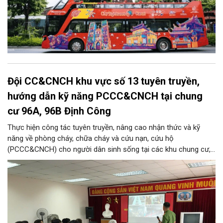
Đội CC&CNCH khu vực số 13 tuyên truyền,
hướng dẫn kỹ năng PCCC&CNCH tại chung
cư 96A, 96B Định Công
Thực hiện công tác tuyên truyền, nâng cao nhận thức và kỹ
năng về phòng cháy, chữa cháy và cứu nạn, cứu hộ
(PCCC&CNCH) cho người dân sinh sống tại các khu chung cư,
ngày 31/7/2026, Đội Cảnh sát chữa cháy và cứu nạn, cứu hộ
khu vực số 13 - Phòng Cảnh sát PCCC&CNCH, Công an thành
phố Hà Nội đã phối hợp với Ban quản lý hai tòa nhà chung cư
96A và 96B Định Công (phường Phương Liệt, thành phố Hà Nội)
tổ chức buổi tuyên truyền, phổ biến kiến thức và kỹ năng về
PCCC&CNCH.