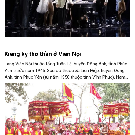
Kiêng kỵ thờ thần ở Viên Nội
Làng Viên Nội thuộc tổng Tuân Lệ, huyện Đông Anh, tỉnh Phúc
Yên trước năm 1945. Sau đó thuộc xã Liên Hiệp, huyện Đông
Anh, tỉnh Phúc Yên (từ năm 1950 thuộc tỉnh Vĩnh Phúc). Năm
1961, làng được sáp nhập vào Hà Nội. Năm 1965, Viên Nội
thuộc xã Vân Nội; từ ngày 1/7/2025 thuộc xã Phúc Thịnh, Hà
Nội. Viên Nội thờ hai vị thần là Đống Băng và Uông Tá (thời
Hùng Vương thứ 18) cùng Diệu La công chúa, nữ tướng thời Hai
Bà Trưng.