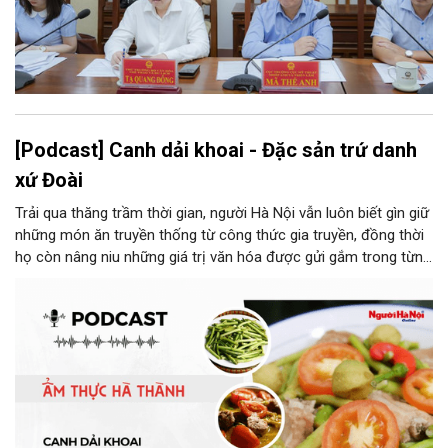
[Podcast] Canh dải khoai - Đặc sản trứ danh
xứ Đoài
Trải qua thăng trầm thời gian, người Hà Nội vẫn luôn biết gìn giữ
những món ăn truyền thống từ công thức gia truyền, đồng thời
họ còn nâng niu những giá trị văn hóa được gửi gắm trong từng
món ăn, từ cách chọn nguyên liệu, chế biến đến cách thưởng
thức. Và canh dải khoai là một món ăn như thế.