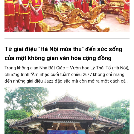
Từ giai điệu "Hà Nội mùa thu" đến sức sống
của một không gian văn hóa cộng đồng
Trong không gian Nhà Bát Giác – Vườn hoa Lý Thái Tổ (Hà Nội),
chương trình “Âm nhạc cuối tuần” chiều 26/7 không chỉ mang
đến những giai điệu Jazz đặc sắc mà còn mở ra một cách cảm
nhận mới về Hà Nội. Điểm nhấn của chương trình là ca khúc “Hà
Nội mùa thu” của nhạc sĩ Vũ Thanh đã đưa hình ảnh Thủ đô
hiện lên bằng vẻ đẹp tinh tế, giàu chiều sâu văn hóa, qua đó
khẳng định vai trò của nghệ thuật trong việc kiến tạo không
gian văn hóa cộng đồng và lan tỏa những giá trị bền vững của
thành phố.