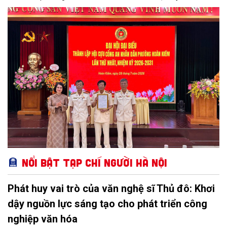
đánh dấu bước kiện toàn tổ chức, phát huy vai trò của lực
lượng cựu Công an nhân dân trong tham gia giữ gìn an ninh trật
tự và xây dựng địa phương.
Nổi bật Tạp chí Người Hà Nội
Phát huy vai trò của văn nghệ sĩ Thủ đô: Khơi
dậy nguồn lực sáng tạo cho phát triển công
nghiệp văn hóa