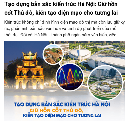
Tạo dựng bản sắc kiến trúc Hà Nội: Giữ hồn
cốt Thủ đô, kiến tạo diện mạo cho tương lai
Kiến trúc không chỉ định hình diện mạo đô thị mà còn lưu giữ ký
ức, phản ánh bản sắc văn hóa và trình độ phát triển của mỗi
thời đại. Đối với Hà Nội - thành phố ngàn năm văn hiến, việc
kiến tạo những công trình mới hài hòa với không gian lịch sử,
đồng thời phát huy vai trò của đội ngũ kiến trúc sư trong bảo
tồn và sáng tạo, là yêu cầu quan trọng để xây dựng Thủ đô
"Văn hiến - Văn minh - Hiện đại", đáp ứng yêu cầu phát triển
trong thời kỳ mới.