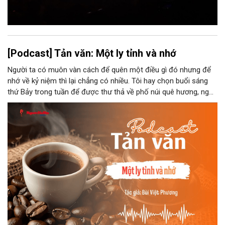
[Podcast] Tản văn: Một ly tỉnh và nhớ
Người ta có muôn vàn cách để quên một điều gì đó nhưng để
nhớ về kỷ niệm thì lại chẳng có nhiều. Tôi hay chọn buổi sáng
thứ Bảy trong tuần để được thư thả về phố núi quê hương, ngồi
đợi giọt đắng của đất đai, mưa nắng điểm từng nhịp xuống
chiếc ly sứ như đợi thời gian mở cánh cửa diệu kì của mình.