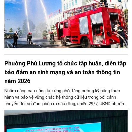
Phường Phú Lương tổ chức tập huấn, diễn tập
bảo đảm an ninh mạng và an toàn thông tin
năm 2026
Nhằm nâng cao năng lực ứng phó, tăng cường kỹ năng thực
hành và bảo vệ vững chắc hệ thống dữ liệu trong bối cảnh
chuyển đổi số đang diễn ra sâu rộng, chiều 29/7, UBND phường
Phú Lương đã tổ chức thành công Hội nghị tập huấn và diễn
tập công tác bảo đảm an ninh mạng, an ninh dữ liệu năm 2026.
Chương trình được thiết kế bài bản, hướng tới đối tượng là toàn
thể đội ngũ cán bộ, công chức, viên chức và người lao động