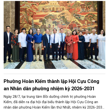
triển khoa học công nghệ, đổi mới sáng tạo, công nghiệp văn
hóa và phát huy nguồn lực con người, góp phần tạo động lực
mới cho sự phát triển nhanh, bền vững của Thủ đô.
Phường Hoàn Kiếm thành lập Hội Cựu Công
an Nhân dân phường nhiệm kỳ 2026-2031
Ngày 28/7, tại trung tâm Bồi dưỡng chính trị phường Hoàn
Kiếm, đã diễn ra đại hội đại biểu thành lập Hội Cựu Công an
nhân dân phường Hoàn Kiếm lần thứ Nhất, nhiệm kỳ 2026-2031,