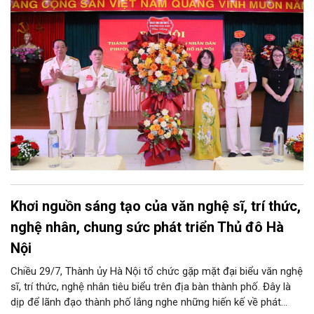
của lực lượng cựu CAND trong công tác giữ gìn an ninh trật tự,
phục vụ Nhân dân và phát triển địa phương.
Khơi nguồn sáng tạo của văn nghệ sĩ, trí thức,
nghệ nhân, chung sức phát triển Thủ đô Hà
Nội
Chiều 29/7, Thành ủy Hà Nội tổ chức gặp mặt đại biểu văn nghệ
sĩ, trí thức, nghệ nhân tiêu biểu trên địa bàn thành phố. Đây là
dịp để lãnh đạo thành phố lắng nghe những hiến kế về phát