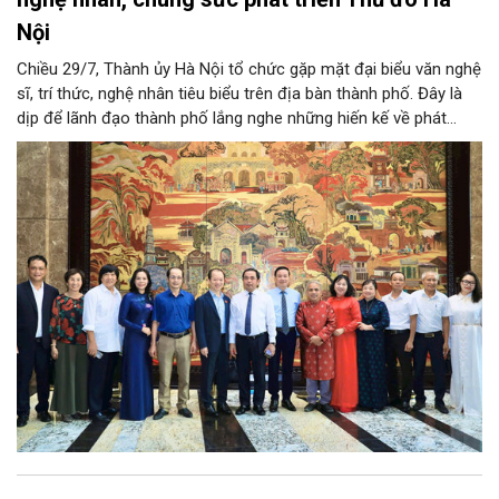
Nội
Chiều 29/7, Thành ủy Hà Nội tổ chức gặp mặt đại biểu văn nghệ
sĩ, trí thức, nghệ nhân tiêu biểu trên địa bàn thành phố. Đây là
dịp để lãnh đạo thành phố lắng nghe những hiến kế về phát
triển khoa học công nghệ, đổi mới sáng tạo, công nghiệp văn
hóa và phát huy nguồn lực con người, góp phần tạo động lực
mới cho sự phát triển nhanh, bền vững của Thủ đô.