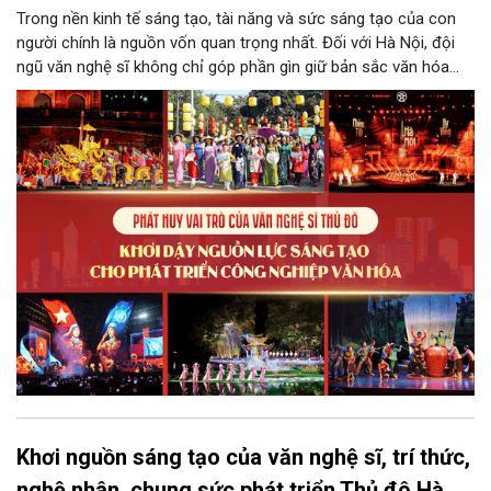
Trong nền kinh tế sáng tạo, tài năng và sức sáng tạo của con
người chính là nguồn vốn quan trọng nhất. Đối với Hà Nội, đội
ngũ văn nghệ sĩ không chỉ góp phần gìn giữ bản sắc văn hóa
mà còn giữ vai trò trung tâm trong quá trình hình thành các sản
phẩm công nghiệp văn hóa có giá trị. Khơi dậy, phát huy và tạo
điều kiện để nguồn lực sáng tạo ấy phát triển sẽ là “chìa khóa”
để Hà Nội khai thác hiệu quả tiềm năng văn hóa, nâng cao năng
lực cạnh tranh và khẳng định vị thế của một trung tâm sáng tạo
trong kỷ nguyên mới.
Khơi nguồn sáng tạo của văn nghệ sĩ, trí thức,
nghệ nhân, chung sức phát triển Thủ đô Hà