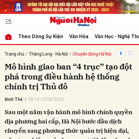
bình luận
Theo Dòng Sự Kiện
Văn Hóa
Văn Học - Nghệ Th
Trang chủ
Thăng Long - Hà Nội
Chuyển động Hà Nội
Mô hình giao ban “4 trục” tạo đột
phá trong điều hành hệ thống
chính trị Thủ đô
Đình Thế
08:13 12/06/2026
Hủy
G
Sau một năm vận hành mô hình chính quyền
địa phương hai cấp, Hà Nội bước đầu dịch
chuyển sang phương thức quản trị hiện đại,