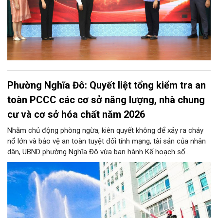
Phường Nghĩa Đô: Quyết liệt tổng kiểm tra an
toàn PCCC các cơ sở năng lượng, nhà chung
cư và cơ sở hóa chất năm 2026
Nhằm chủ động phòng ngừa, kiên quyết không để xảy ra cháy
nổ lớn và bảo vệ an toàn tuyệt đối tính mạng, tài sản của nhân
dân, UBND phường Nghĩa Đô vừa ban hành Kế hoạch số
276/KH-UBND. Theo đó, từ nay đến trước ngày 25/11/2026,
phường Nghĩa Đô sẽ ra quân kiểm tra định kỳ và đột xuất đối
với 100% cơ sở năng lượng, nhà chung cư (bao gồm nhà tập
thể, nhà đa năng/hỗn hợp) và cơ sở hóa chất trên toàn địa bàn,
đặc biệt dứt điểm kiểm tra toàn bộ các cơ sở nhà chung cư.