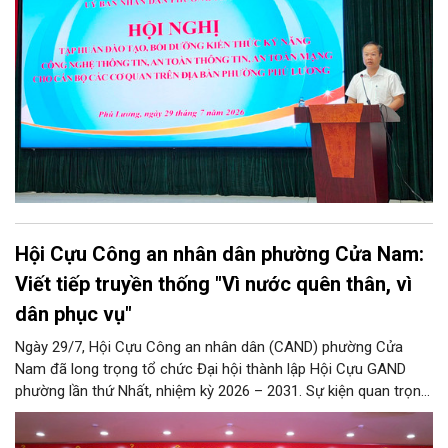
đang trực tiếp công tác tại các cơ quan, đơn vị, phòng ban
chuyên môn trên địa bàn phường.
Hội Cựu Công an nhân dân phường Cửa Nam:
Viết tiếp truyền thống "Vì nước quên thân, vì
dân phục vụ"
Ngày 29/7, Hội Cựu Công an nhân dân (CAND) phường Cửa
Nam đã long trọng tổ chức Đại hội thành lập Hội Cựu GAND
phường lần thứ Nhất, nhiệm kỳ 2026 – 2031. Sự kiện quan trọng
này đánh dấu mốc kiện toàn tổ chức, mở ra chặng đường mới
nhằm tập hợp, đoàn kết và phát huy tối đa kinh nghiệm, trí tuệ