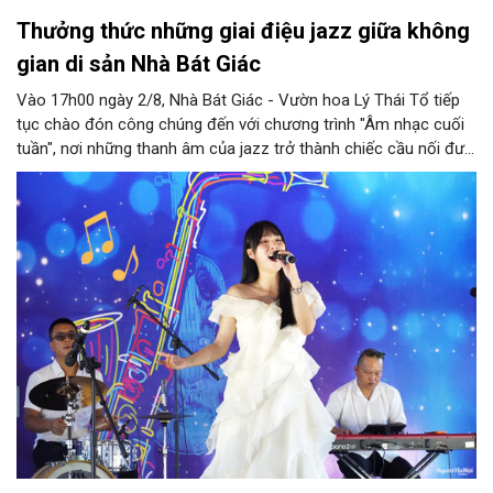
Thưởng thức những giai điệu jazz giữa không
gian di sản Nhà Bát Giác
Vào 17h00 ngày 2/8, Nhà Bát Giác - Vườn hoa Lý Thái Tổ tiếp
tục chào đón công chúng đến với chương trình "Âm nhạc cuối
tuần", nơi những thanh âm của jazz trở thành chiếc cầu nối đưa
nhiều nền văn hóa gặp gỡ trong không gian di sản giữa lòng Thủ
đô. Từ những tác phẩm kinh điển của thế giới đến những giai
điệu Việt Nam đậm chất tự sự, chương trình mở ra một hành
trình thưởng thức âm nhạc đa tầng cảm xúc, góp phần bồi đắp
diện mạo văn hóa của Hà Nội - Thành phố sáng tạo.