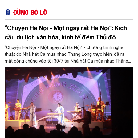
Đừng bỏ lỡ
“Chuyện Hà Nội - Một ngày rất Hà Nội”: Kích
cầu du lịch văn hóa, kinh tế đêm Thủ đô
“Chuyện Hà Nội - Một ngày rất Hà Nội” - chương trình nghệ
thuật do Nhà hát Ca múa nhạc Thăng Long thực hiện, đã ra
mắt công chúng vào tối 30/7 tại Nhà hát Ca múa nhạc Thăng
Long (số 31 - 33 phố Lương Văn Can, phường Hoàn Kiếm).