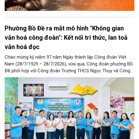
Phường Bồ Đề ra mắt mô hình "Không gian
văn hoá công đoàn": Kết nối tri thức, lan toả
văn hoá đọc
Chào mừng kỷ niệm 97 năm Ngày thành lập Công đoàn Việt
Nam (28/7/1929 – 28/7/2026), vừa qua, Công đoàn phường Bồ
Đề phối hợp với Công đoàn Trường THCS Ngọc Thụy và Công
đoàn Trường Tiểu học Ái Mộ B tổ chức Lễ ra mắt Mô hình
“Không gian văn hóa công đoàn”.