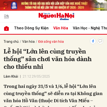
bình luận
Theo Dòng Sự Kiện
Văn Hóa
Văn Học - Nghệ Th
Trang chủ
Văn hóa
Đời sống văn hóa
Lễ hội “Lớn lên cùng truyền
thống” sân chơi văn hóa dành
cho thiếu nhi
Lâm Khải
21:12 29/05/2025
Hủy
G
Trong hai ngày 31/5 và 1/6, lễ hội “Lớn lên
cùng truyền thống” sẽ diễn ra tại Không gian
văn hóa Hồ Văn (thuộc Di tích Văn Miếu –