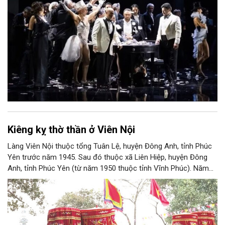
Kiêng kỵ thờ thần ở Viên Nội
Làng Viên Nội thuộc tổng Tuân Lệ, huyện Đông Anh, tỉnh Phúc
Yên trước năm 1945. Sau đó thuộc xã Liên Hiệp, huyện Đông
Anh, tỉnh Phúc Yên (từ năm 1950 thuộc tỉnh Vĩnh Phúc). Năm
1961, làng được sáp nhập vào Hà Nội. Năm 1965, Viên Nội
thuộc xã Vân Nội; từ ngày 1/7/2025 thuộc xã Phúc Thịnh, Hà
Nội. Viên Nội thờ hai vị thần là Đống Băng và Uông Tá (thời
Hùng Vương thứ 18) cùng Diệu La công chúa, nữ tướng thời Hai
Bà Trưng.