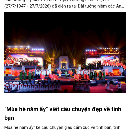
(27/7/1947 - 27/7/2026) đã diễn ra tại Đài tưởng niệm các Anh
hùng liệt sĩ trên đường Bắc Sơn (Hà Nội).
"Mùa hè năm ấy" viết câu chuyện đẹp về tình
bạn
Mùa hè năm ấy" kể câu chuyện giàu cảm xúc về tình bạn, tình