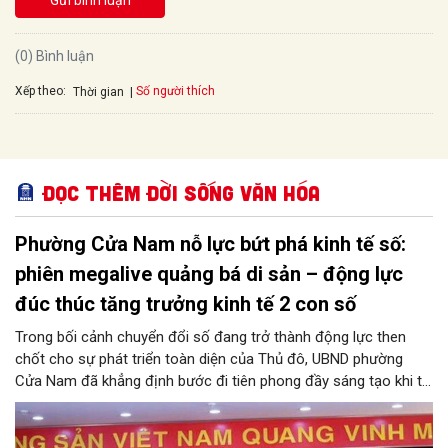
Gửi bình luận
(0) Bình luận
Xếp theo:
Số người thích
Thời gian
Đọc thêm Đời sống văn hóa
Phường Cửa Nam nỗ lực bứt phá kinh tế số:
phiên megalive quảng bá di sản – động lực
đúc thúc tăng trưởng kinh tế 2 con số
Trong bối cảnh chuyển đổi số đang trở thành động lực then
chốt cho sự phát triển toàn diện của Thủ đô, UBND phường
Cửa Nam đã khẳng định bước đi tiên phong đầy sáng tạo khi tổ
chức phiên livestream đặc biệt với chủ đề: “MEGALIVE -
Phường Cửa Nam – Khám phá di sản, kết nối văn hóa”. Sự kiện
diễn ra ngày 31/7 do phường Cửa Nam tổ chức đã thu hút sự