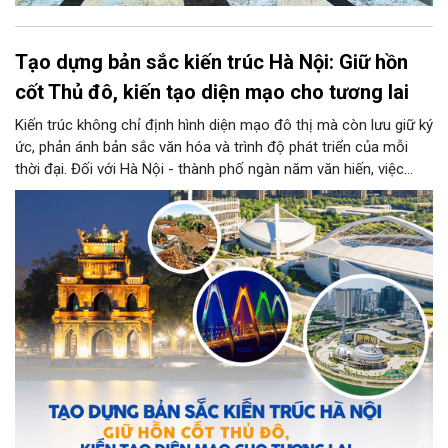
Tạo dựng bản sắc kiến trúc Hà Nội: Giữ hồn
cốt Thủ đô, kiến tạo diện mạo cho tương lai
Kiến trúc không chỉ định hình diện mạo đô thị mà còn lưu giữ ký
ức, phản ánh bản sắc văn hóa và trình độ phát triển của mỗi
thời đại. Đối với Hà Nội - thành phố ngàn năm văn hiến, việc
kiến tạo những công trình mới hài hòa với không gian lịch sử,
đồng thời phát huy vai trò của đội ngũ kiến trúc sư trong bảo
tồn và sáng tạo, là yêu cầu quan trọng để xây dựng Thủ đô
"Văn hiến - Văn minh - Hiện đại", đáp ứng yêu cầu phát triển
trong thời kỳ mới.