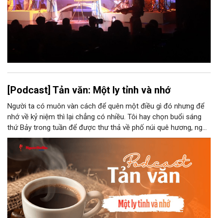
[Podcast] Tản văn: Một ly tỉnh và nhớ
Người ta có muôn vàn cách để quên một điều gì đó nhưng để
nhớ về kỷ niệm thì lại chẳng có nhiều. Tôi hay chọn buổi sáng
thứ Bảy trong tuần để được thư thả về phố núi quê hương, ngồi
đợi giọt đắng của đất đai, mưa nắng điểm từng nhịp xuống
chiếc ly sứ như đợi thời gian mở cánh cửa diệu kì của mình.