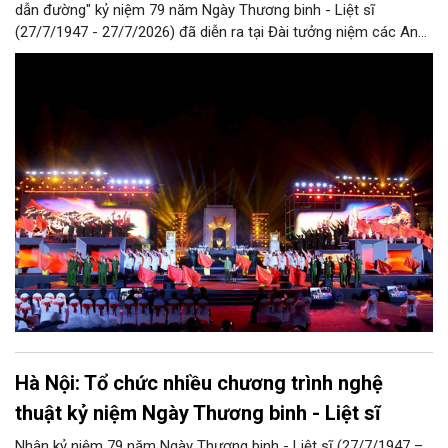
dẫn đường" kỷ niệm 79 năm Ngày Thương binh - Liệt sĩ
(27/7/1947 - 27/7/2026) đã diễn ra tại Đài tưởng niệm các Anh
hùng liệt sĩ trên đường Bắc Sơn (Hà Nội).
Hà Nội: Tổ chức nhiều chương trình nghệ
thuật kỷ niệm Ngày Thương binh - Liệt sĩ
Nhân kỷ niệm 79 năm Ngày Thương binh - Liệt sĩ (27/7/1947 –