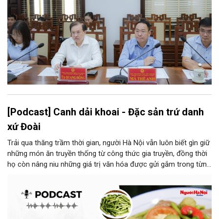
[Podcast] Canh dải khoai - Đặc sản trứ danh
xứ Đoài
Trải qua thăng trầm thời gian, người Hà Nội vẫn luôn biết gìn giữ
những món ăn truyền thống từ công thức gia truyền, đồng thời
họ còn nâng niu những giá trị văn hóa được gửi gắm trong từng
món ăn, từ cách chọn nguyên liệu, chế biến đến cách thưởng
thức. Và canh dải khoai là một món ăn như thế.