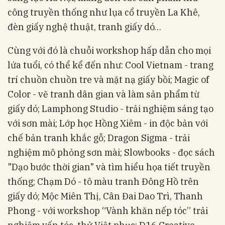
công truyền thống như lụa cổ truyền La Khê,
đèn giấy nghệ thuật, tranh giấy dó…
Cùng với đó là chuỗi workshop hấp dẫn cho mọi
lứa tuổi, có thể kể đến như: Cool Vietnam - trang
trí chuồn chuồn tre và mặt nạ giấy bồi; Magic of
Color - vẽ tranh dân gian và làm sản phẩm từ
giấy dó; Lamphong Studio - trải nghiệm sáng tạo
với sơn mài; Lớp học Hồng Xiêm - in độc bản với
chế bản tranh khắc gỗ; Dragon Sigma - trải
nghiệm mô phỏng sơn mài; Slowbooks - đọc sách
"Dạo bước thời gian" và tìm hiểu họa tiết truyền
thống; Chạm Dó - tô màu tranh Đông Hồ trên
giấy dó; Mộc Miên Thị, Cân Đai Dao Trì, Thanh
Phong - với workshop “Vành khăn nếp tóc” trải