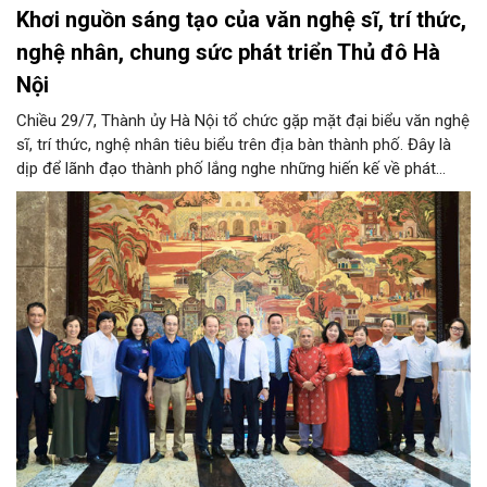
Khơi nguồn sáng tạo của văn nghệ sĩ, trí thức,
nghệ nhân, chung sức phát triển Thủ đô Hà
Nội
Chiều 29/7, Thành ủy Hà Nội tổ chức gặp mặt đại biểu văn nghệ
sĩ, trí thức, nghệ nhân tiêu biểu trên địa bàn thành phố. Đây là
dịp để lãnh đạo thành phố lắng nghe những hiến kế về phát
triển khoa học công nghệ, đổi mới sáng tạo, công nghiệp văn
hóa và phát huy nguồn lực con người, góp phần tạo động lực
mới cho sự phát triển nhanh, bền vững của Thủ đô.