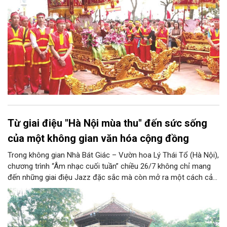
Từ giai điệu "Hà Nội mùa thu" đến sức sống
của một không gian văn hóa cộng đồng
Trong không gian Nhà Bát Giác – Vườn hoa Lý Thái Tổ (Hà Nội),
chương trình “Âm nhạc cuối tuần” chiều 26/7 không chỉ mang
đến những giai điệu Jazz đặc sắc mà còn mở ra một cách cảm
nhận mới về Hà Nội. Điểm nhấn của chương trình là ca khúc “Hà
Nội mùa thu” của nhạc sĩ Vũ Thanh đã đưa hình ảnh Thủ đô
hiện lên bằng vẻ đẹp tinh tế, giàu chiều sâu văn hóa, qua đó
khẳng định vai trò của nghệ thuật trong việc kiến tạo không