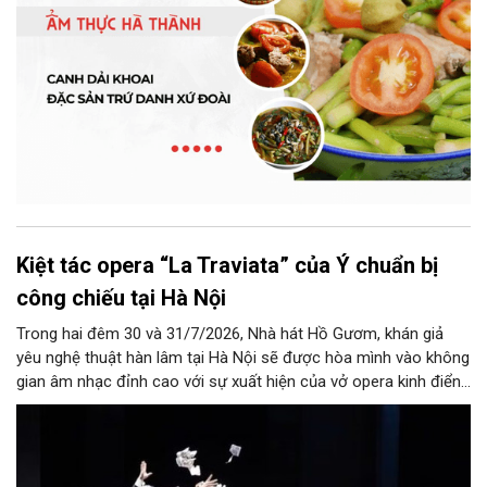
Kiệt tác opera “La Traviata” của Ý chuẩn bị
công chiếu tại Hà Nội
Trong hai đêm 30 và 31/7/2026, Nhà hát Hồ Gươm, khán giả
yêu nghệ thuật hàn lâm tại Hà Nội sẽ được hòa mình vào không
gian âm nhạc đỉnh cao với sự xuất hiện của vở opera kinh điển
“La Traviata”.