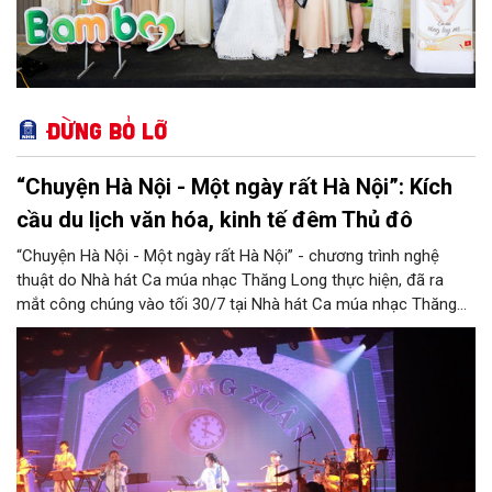
Đừng bỏ lỡ
“Chuyện Hà Nội - Một ngày rất Hà Nội”: Kích
cầu du lịch văn hóa, kinh tế đêm Thủ đô
“Chuyện Hà Nội - Một ngày rất Hà Nội” - chương trình nghệ
thuật do Nhà hát Ca múa nhạc Thăng Long thực hiện, đã ra
mắt công chúng vào tối 30/7 tại Nhà hát Ca múa nhạc Thăng
Long (số 31 - 33 phố Lương Văn Can, phường Hoàn Kiếm).