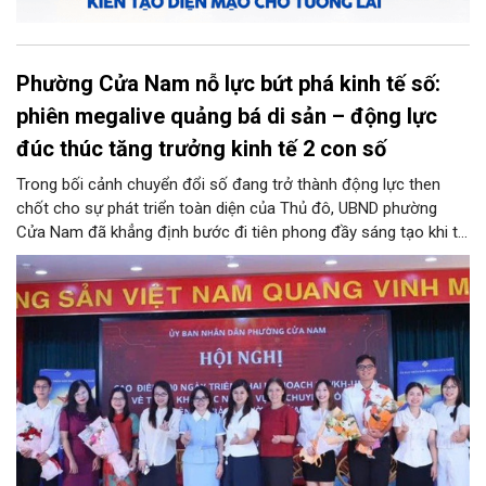
Phường Cửa Nam nỗ lực bứt phá kinh tế số:
phiên megalive quảng bá di sản – động lực
đúc thúc tăng trưởng kinh tế 2 con số
Trong bối cảnh chuyển đổi số đang trở thành động lực then
chốt cho sự phát triển toàn diện của Thủ đô, UBND phường
Cửa Nam đã khẳng định bước đi tiên phong đầy sáng tạo khi tổ
chức phiên livestream đặc biệt với chủ đề: “MEGALIVE -
Phường Cửa Nam – Khám phá di sản, kết nối văn hóa”. Sự kiện
diễn ra ngày 31/7 do phường Cửa Nam tổ chức đã thu hút sự
quan tâm đông đảo của hàng ngàn cán bộ, đảng viên, người
dân trên kênh TikTok chính thức của UBND phường Cửa Nam và
các kênh của đơn vị đồng hành.