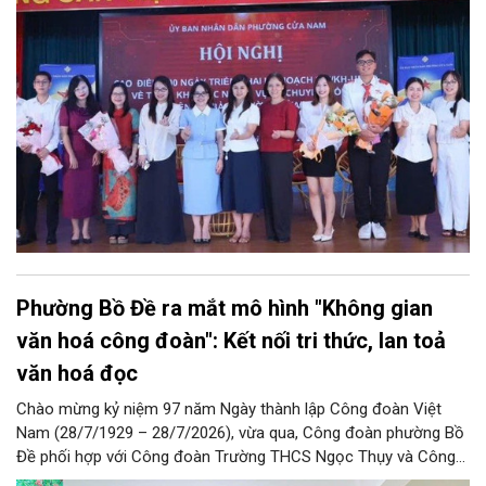
quan tâm đông đảo của hàng ngàn cán bộ, đảng viên, người
dân trên kênh TikTok chính thức của UBND phường Cửa Nam và
các kênh của đơn vị đồng hành.
Phường Bồ Đề ra mắt mô hình "Không gian
văn hoá công đoàn": Kết nối tri thức, lan toả
văn hoá đọc
Chào mừng kỷ niệm 97 năm Ngày thành lập Công đoàn Việt
Nam (28/7/1929 – 28/7/2026), vừa qua, Công đoàn phường Bồ
Đề phối hợp với Công đoàn Trường THCS Ngọc Thụy và Công
đoàn Trường Tiểu học Ái Mộ B tổ chức Lễ ra mắt Mô hình