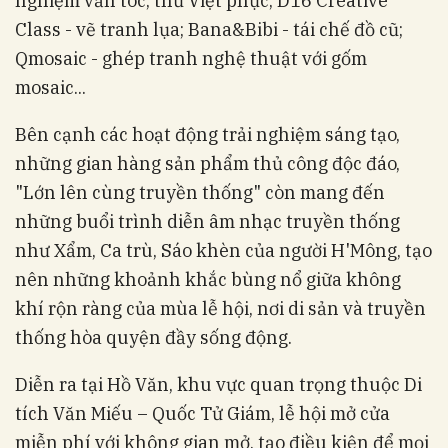
nghiệm vấn tóc, thử Việt phục; D16 Creative
Class - vẽ tranh lụa; Bana&Bibi - tái chế đồ cũ;
Qmosaic - ghép tranh nghệ thuật với gốm
mosaic...
Bên cạnh các hoạt động trải nghiệm sáng tạo,
những gian hàng sản phẩm thủ công độc đáo,
"Lớn lên cùng truyền thống" còn mang đến
những buổi trình diễn âm nhạc truyền thống
như Xẩm, Ca trù, Sáo khèn của người H'Mông, tạo
nên những khoảnh khắc bùng nổ giữa không
khí rộn ràng của mùa lễ hội, nơi di sản và truyền
thống hòa quyện đầy sống động.
Diễn ra tại Hồ Văn, khu vực quan trọng thuộc Di
tích Văn Miếu – Quốc Tử Giám, lễ hội mở cửa
miễn phí với không gian mở, tạo điều kiện để mọi