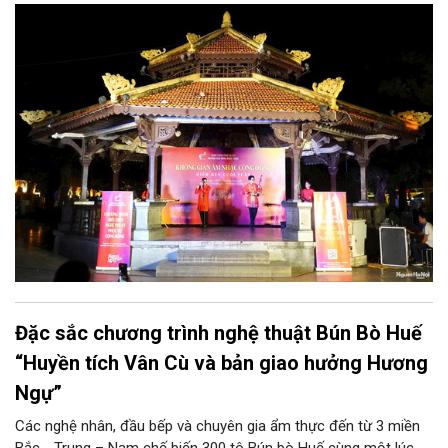
đêm biểu diễn giàu ý nghĩa với những ca khúc về quê hương,
đất nước, hòa bình và khát vọng tuổi trẻ. Không chỉ đáp ứng
nhu cầu thưởng thức nghệ thuật của người dân, chương trình
còn góp phần lan tỏa truyền thống yêu nước, lòng biết ơn các
thế hệ cha anh đã hy sinh vì độc lập, tự do của dân tộc.
Đặc sắc chương trình nghệ thuật Bún Bò Huế
“Huyền tích Vân Cù và bản giao hưởng Hương
Ngự”
Các nghệ nhân, đầu bếp và chuyên gia ẩm thực đến từ 3 miền