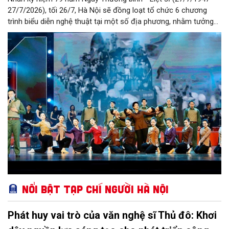
27/7/2026), tối 26/7, Hà Nội sẽ đồng loạt tổ chức 6 chương
trình biểu diễn nghệ thuật tại một số địa phương, nhằm tưởng
nhớ, tôn vinh các Anh hùng liệt sĩ, thương binh, bệnh binh và
người có công với cách mạng.
Nổi bật Tạp chí Người Hà Nội
Phát huy vai trò của văn nghệ sĩ Thủ đô: Khơi