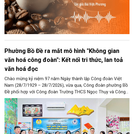
Phường Bồ Đề ra mắt mô hình "Không gian
văn hoá công đoàn": Kết nối tri thức, lan toả
văn hoá đọc
Chào mừng kỷ niệm 97 năm Ngày thành lập Công đoàn Việt
Nam (28/7/1929 – 28/7/2026), vừa qua, Công đoàn phường Bồ
Đề phối hợp với Công đoàn Trường THCS Ngọc Thụy và Công
đoàn Trường Tiểu học Ái Mộ B tổ chức Lễ ra mắt Mô hình
“Không gian văn hóa công đoàn”.