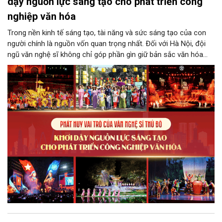
dậy nguồn lực sáng tạo cho phát triển công
nghiệp văn hóa
Trong nền kinh tế sáng tạo, tài năng và sức sáng tạo của con
người chính là nguồn vốn quan trọng nhất. Đối với Hà Nội, đội
ngũ văn nghệ sĩ không chỉ góp phần gìn giữ bản sắc văn hóa
mà còn giữ vai trò trung tâm trong quá trình hình thành các sản
phẩm công nghiệp văn hóa có giá trị. Khơi dậy, phát huy và tạo
điều kiện để nguồn lực sáng tạo ấy phát triển sẽ là “chìa khóa”
để Hà Nội khai thác hiệu quả tiềm năng văn hóa, nâng cao năng
lực cạnh tranh và khẳng định vị thế của một trung tâm sáng tạo
trong kỷ nguyên mới.