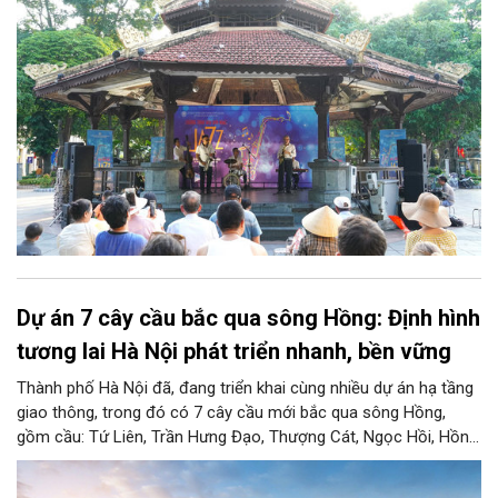
sống.
Dự án 7 cây cầu bắc qua sông Hồng: Định hình
tương lai Hà Nội phát triển nhanh, bền vững
Thành phố Hà Nội đã, đang triển khai cùng nhiều dự án hạ tầng
giao thông, trong đó có 7 cây cầu mới bắc qua sông Hồng,
gồm cầu: Tứ Liên, Trần Hưng Đạo, Thượng Cát, Ngọc Hồi, Hồng
Hà, Mễ Sở và Vân Phúc. 7 cây cầu này vừa giải bài toán hạ tầng
giao thông Thủ đô, vừa thể hiện tầm nhìn chiến lược và cuộc