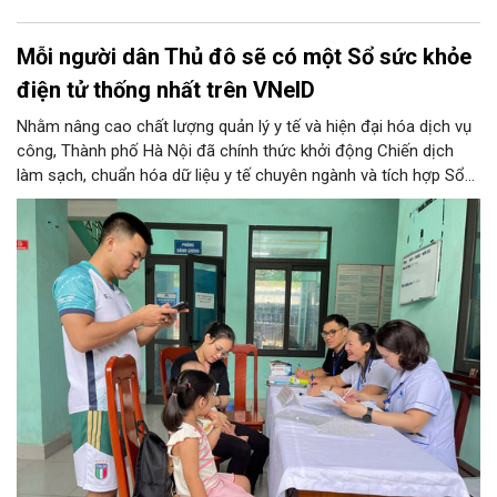
Mỗi người dân Thủ đô sẽ có một Sổ sức khỏe
điện tử thống nhất trên VNeID
Nhằm nâng cao chất lượng quản lý y tế và hiện đại hóa dịch vụ
công, Thành phố Hà Nội đã chính thức khởi động Chiến dịch
làm sạch, chuẩn hóa dữ liệu y tế chuyên ngành và tích hợp Sổ
sức khỏe điện tử trên ứng dụng VNeID. Chương trình trọng điểm
này hứa hẹn giúp mỗi người dân Thủ đô làm chủ một hồ sơ sức
khỏe điện tử duy nhất, cho phép theo dõi và chăm sóc sức
khỏe toàn diện theo vòng đời trên không gian mạng.