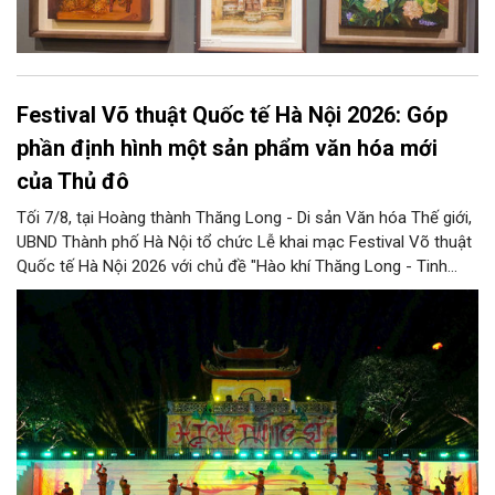
Festival Võ thuật Quốc tế Hà Nội 2026: Góp
phần định hình một sản phẩm văn hóa mới
của Thủ đô
Tối 7/8, tại Hoàng thành Thăng Long - Di sản Văn hóa Thế giới,
UBND Thành phố Hà Nội tổ chức Lễ khai mạc Festival Võ thuật
Quốc tế Hà Nội 2026 với chủ đề "Hào khí Thăng Long - Tinh
hoa võ Việt". Lần đầu tiên được tổ chức, Festival đánh dấu
bước đi mới của Thủ đô trong việc xây dựng một sự kiện văn
hóa - thể thao mang tầm quốc tế, góp phần tôn vinh truyền
thống thượng võ dân tộc, quảng bá hình ảnh Hà Nội và thúc đẩy
giao lưu văn hóa, thể thao với bạn bè thế giới.