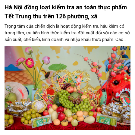
Hà Nội đồng loạt kiểm tra an toàn thực phẩm
Tết Trung thu trên 126 phường, xã
Trọng tâm của chiến dịch là hoạt động kiểm tra, hậu kiểm có
trọng tâm, ưu tiên hình thức kiểm tra đột xuất đối với các cơ sở
sản xuất, chế biến, kinh doanh và nhập khẩu thực phẩm. Các
nhóm mặt hàng tiêu thụ mạnh như bánh Trung thu, bánh mứt
kẹo, rượu, bia, nước giải khát, phụ gia thực phẩm...