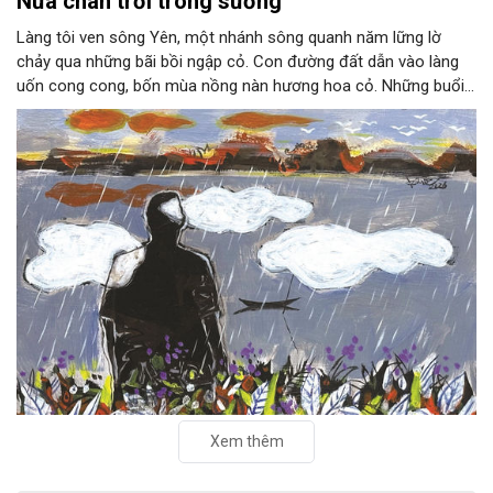
Nửa chân trời trong sương
Làng tôi ven sông Yên, một nhánh sông quanh năm lững lờ
chảy qua những bãi bồi ngập cỏ. Con đường đất dẫn vào làng
uốn cong cong, bốn mùa nồng nàn hương hoa cỏ. Những buổi
hoàng hôn, khi nắng đã dịu xuống phía cuối sông, đám hoa tím
lại thẫm màu như có ai vừa rắc lên một lớp khói.
Xem thêm