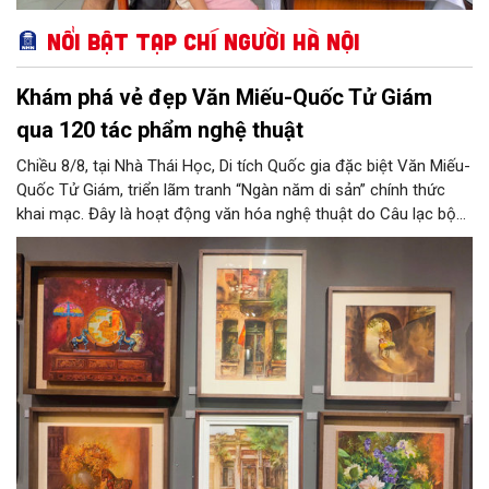
Nổi bật Tạp chí Người Hà Nội
Khám phá vẻ đẹp Văn Miếu-Quốc Tử Giám
qua 120 tác phẩm nghệ thuật
Chiều 8/8, tại Nhà Thái Học, Di tích Quốc gia đặc biệt Văn Miếu-
Quốc Tử Giám, triển lãm tranh “Ngàn năm di sản” chính thức
khai mạc. Đây là hoạt động văn hóa nghệ thuật do Câu lạc bộ
Tôi Vẽ phối hợp cùng Trung tâm hoạt động Văn hóa Khoa học
Văn Miếu - Quốc Tử Giám tổ chức, chào mừng 950 năm Quốc
Tử Giám (1076-2026) và hướng tới kỷ niệm 81 năm Quốc khánh
nước Cộng hòa xã hội chủ nghĩa Việt Nam.