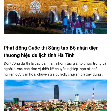
Phát động Cuộc thi Sáng tạo Bộ nhận diện
thương hiệu du lịch tỉnh Hà Tĩnh
Đối tượng dự thi là các cá nhân, nhóm tác giả, tổ chức trong và
ngoài nước; các đơn vị thiết kế chuyên nghiệp, họa sĩ, nhà
nghiên cứu văn hóa, chuyên gia du lịch, chuyên gia xây dựng
thương hiệu cùng những người yêu thích sáng tạo. Mỗi tác giả
hoặc nhóm tác giả được gửi tối đa 03 tác phẩm ở mỗi giai
đoạn.