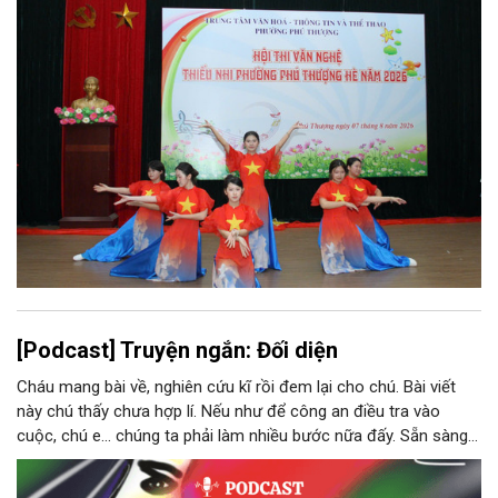
[Podcast] Truyện ngắn: Đối diện
Cháu mang bài về, nghiên cứu kĩ rồi đem lại cho chú. Bài viết
này chú thấy chưa hợp lí. Nếu như để công an điều tra vào
cuộc, chú e… chúng ta phải làm nhiều bước nữa đấy. Sẵn sàng
thì tiếp tục nhé! Chú Minh cầm tập bài viết đưa lại cho Thy. Cô
ngại ngùng đỡ lấy. Đây là lần thứ ba, loạt bài phóng sự của mình