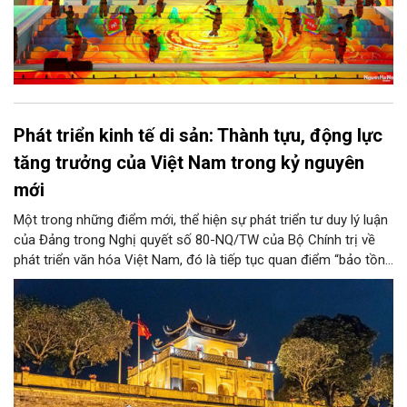
Phát triển kinh tế di sản: Thành tựu, động lực
tăng trưởng của Việt Nam trong kỷ nguyên
mới
Một trong những điểm mới, thể hiện sự phát triển tư duy lý luận
của Đảng trong Nghị quyết số 80-NQ/TW của Bộ Chính trị về
phát triển văn hóa Việt Nam, đó là tiếp tục quan điểm “bảo tồn
và phát huy giá trị di sản văn hóa gắn kết với phát triển kinh tế -
xã hội và du lịch”; đồng thời, nâng lên một tầm cao mới: “phát
triển kinh tế di sản”.