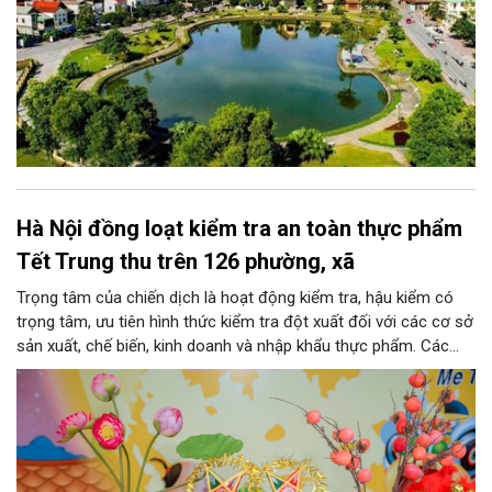
Hà Nội đồng loạt kiểm tra an toàn thực phẩm
Tết Trung thu trên 126 phường, xã
Trọng tâm của chiến dịch là hoạt động kiểm tra, hậu kiểm có
trọng tâm, ưu tiên hình thức kiểm tra đột xuất đối với các cơ sở
sản xuất, chế biến, kinh doanh và nhập khẩu thực phẩm. Các
nhóm mặt hàng tiêu thụ mạnh như bánh Trung thu, bánh mứt
kẹo, rượu, bia, nước giải khát, phụ gia thực phẩm...