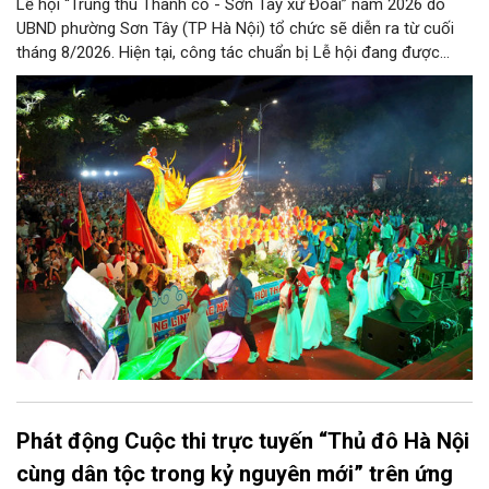
Lễ hội “Trung thu Thành cổ - Sơn Tây xứ Đoài” năm 2026 do
UBND phường Sơn Tây (TP Hà Nội) tổ chức sẽ diễn ra từ cuối
tháng 8/2026. Hiện tại, công tác chuẩn bị Lễ hội đang được
chính quyền phường Sơn Tây cùng các phòng, ban, ngành, đơn
vị và 25 tổ dân phố khẩn trương triển khai, tạo khí thế sôi nổi,
sẵn sàng mang đến cho Nhân dân và du khách một mùa Trung
thu quy mô, đặc sắc và giàu bản sắc văn hóa xứ Đoài.
Phát động Cuộc thi trực tuyến “Thủ đô Hà Nội
cùng dân tộc trong kỷ nguyên mới” trên ứng