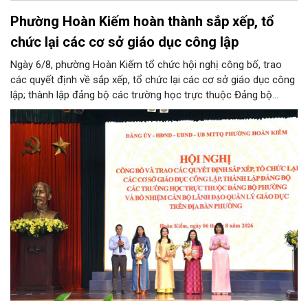
Phường Hoàn Kiếm hoàn thành sắp xếp, tổ
chức lại các cơ sở giáo dục công lập
Ngày 6/8, phường Hoàn Kiếm tổ chức hội nghị công bố, trao
các quyết định về sắp xếp, tổ chức lại các cơ sở giáo dục công
lập; thành lập đảng bộ các trường học trực thuộc Đảng bộ
phường, chỉ định các đồng chí tham gia cấp ủy, Bí thư, Phó Bí
thư Đảng ủy, bổ nhiệm cán bộ lãnh đạo, quản lý giáo dục.