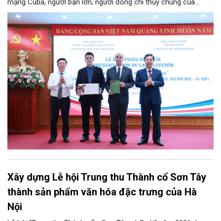
mạng Cuba, người bạn lớn, người đồng chí thủy chung của
Đảng, Nhà nước và nhân dân Việt Nam, chiều 5/8, tại Hà Nội,
Nhà xuất bản Chính trị quốc gia Sự thật phối hợp với Ban Tuyên
giáo Trung ương tổ chức Lễ giới thiệu bộ sách “Tuyển tập các
tác phẩm chọn lọc của Tổng Tư lệnh Fidel Castro Ruz” gồm 24
tập bằng tiếng Tây Ban Nha.
Xây dựng Lễ hội Trung thu Thành cổ Sơn Tây
thành sản phẩm văn hóa đặc trưng của Hà
Nội