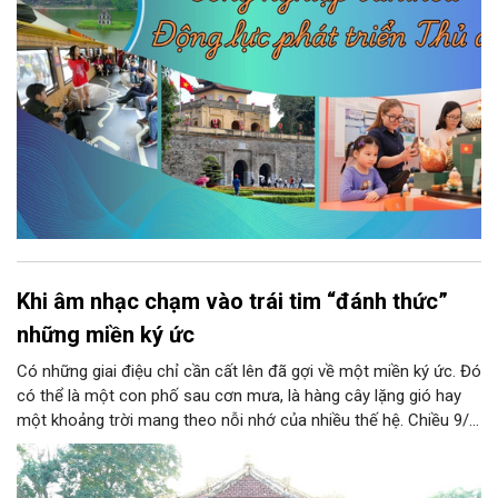
bộ đã được đặt ra nhằm phát huy nguồn lực con người, khơi
dậy sức mạnh văn hóa và tạo nền tảng cho sự phát triển bền
vững của Thủ đô.
Khi âm nhạc chạm vào trái tim “đánh thức”
những miền ký ức
Có những giai điệu chỉ cần cất lên đã gợi về một miền ký ức. Đó
có thể là một con phố sau cơn mưa, là hàng cây lặng gió hay
một khoảng trời mang theo nỗi nhớ của nhiều thế hệ. Chiều 9/8,
tại Nhà Bát Giác - Vườn hoa Lý Thái Tổ, chương trình “Âm nhạc
cuối tuần” sẽ mở ra một không gian như thế, nơi mỗi tác phẩm
trở thành một lát cắt tinh tế về vẻ đẹp của con người và đời