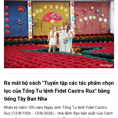
bàn thành phố thực hiện một số nội dung quan trọng. Qua đó
góp phần thực hiện thắng lợi các mục tiêu phát triển du lịch Hà
Nội năm 2026 và giai đoạn tiếp theo.
Ra mắt bộ sách "Tuyển tập các tác phẩm chọn
lọc của Tổng Tư lệnh Fidel Castro Ruz" bằng
tiếng Tây Ban Nha
Nhân kỷ niệm 100 năm Ngày sinh Tổng Tư lệnh Fidel Castro
Ruz (13/8/1926 - 13/8/2026) - nhà lãnh đạo kiệt xuất của Cách