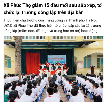
Xã Phúc Thọ giảm 15 đầu mối sau sắp xếp, tổ
chức lại trường công lập trên địa bàn
Thực hiện chủ trương của Trung ương và Thành phố Hà Nội,
UBND xã Phúc Thọ đã thực hiện tổ chức, sắp xếp lại 26 trường
công lập (mầm non, tiểu học và trung học cơ sở) hoạt động
độc lập thành 11 trường. Sau khi sắp xếp, xã Phúc Thọ giảm 15
đầu mối đơn vị, tỷ lệ tinh gọn đạt 57,69%.