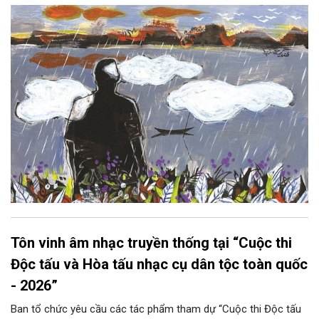
hoàng hôn, khi nắng đã dịu xuống phía cuối sông, đám hoa tím
lại thẫm màu như có ai vừa rắc lên một lớp khói.
Tôn vinh âm nhạc truyền thống tại “Cuộc thi
Độc tấu và Hòa tấu nhạc cụ dân tộc toàn quốc
- 2026”
Ban tổ chức yêu cầu các tác phẩm tham dự “Cuộc thi Độc tấu