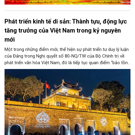
Phát triển kinh tế di sản: Thành tựu, động lực
tăng trưởng của Việt Nam trong kỷ nguyên
mới
Một trong những điểm mới, thể hiện sự phát triển tư duy lý luận
của Đảng trong Nghị quyết số 80-NQ/TW của Bộ Chính trị về
phát triển văn hóa Việt Nam, đó là tiếp tục quan điểm “bảo tồn
và phát huy giá trị di sản văn hóa gắn kết với phát triển kinh tế -
xã hội và du lịch”; đồng thời, nâng lên một tầm cao mới: “phát
triển kinh tế di sản”.