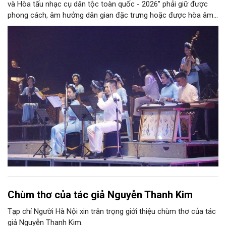
và Hòa tấu nhạc cụ dân tộc toàn quốc - 2026” phải giữ được
phong cách, âm hưởng dân gian đặc trưng hoặc được hòa âm,
phối khí mới trên nền tảng làn điệu âm nhạc truyền thống Việt
Nam, đồng thời phải được trình diễn trực tiếp bằng nhạc cụ dân
tộc.
Chùm thơ của tác giả Nguyễn Thanh Kim
Tạp chí Người Hà Nội xin trân trọng giới thiệu chùm thơ của tác
giả Nguyễn Thanh Kim.