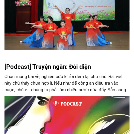
[Podcast] Truyện ngắn: Đối diện
Cháu mang bài về, nghiên cứu kĩ rồi đem lại cho chú. Bài viết
này chú thấy chưa hợp lí. Nếu như để công an điều tra vào
cuộc, chú e… chúng ta phải làm nhiều bước nữa đấy. Sẵn sàng
thì tiếp tục nhé! Chú Minh cầm tập bài viết đưa lại cho Thy. Cô
ngại ngùng đỡ lấy. Đây là lần thứ ba, loạt bài phóng sự của mình
bị Tổng biên tập kêu lên để trả lại...