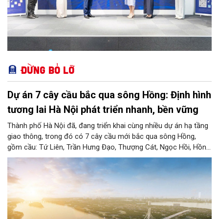
Đừng bỏ lỡ
Dự án 7 cây cầu bắc qua sông Hồng: Định hình
tương lai Hà Nội phát triển nhanh, bền vững
Thành phố Hà Nội đã, đang triển khai cùng nhiều dự án hạ tầng
giao thông, trong đó có 7 cây cầu mới bắc qua sông Hồng,
gồm cầu: Tứ Liên, Trần Hưng Đạo, Thượng Cát, Ngọc Hồi, Hồng
Hà, Mễ Sở và Vân Phúc. 7 cây cầu này vừa giải bài toán hạ tầng
giao thông Thủ đô, vừa thể hiện tầm nhìn chiến lược và cuộc
cách mạng không gian để định hình tương lai phát triển bền
vững Thủ đô trong kỷ nguyên mới.