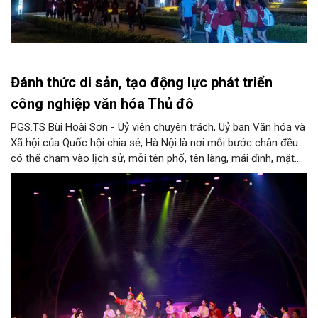
Đánh thức di sản, tạo động lực phát triển
công nghiệp văn hóa Thủ đô
PGS.TS Bùi Hoài Sơn - Uỷ viên chuyên trách, Uỷ ban Văn hóa và
Xã hội của Quốc hội chia sẻ, Hà Nội là nơi mỗi bước chân đều
có thể chạm vào lịch sử, mỗi tên phố, tên làng, mái đình, mặt
hồ, nếp nhà, câu hát, món ăn, làn điệu, nghề thủ công đều có
thể kể một câu chuyện về chiều sâu văn hiến của dân tộc.
Nhưng trong kỷ nguyên mới, câu hỏi đặt ra không chỉ Hà Nội có
bao nhiêu di sản, bao nhiêu văn nghệ sĩ, trí thức, không gian ký
ức, mà là làm thế nào để những giá trị ấy trở thành nguồn lực
phát triển, thành sức mạnh mềm, thành động lực sáng tạo,
thành năng lực cạnh tranh của Thủ đô.