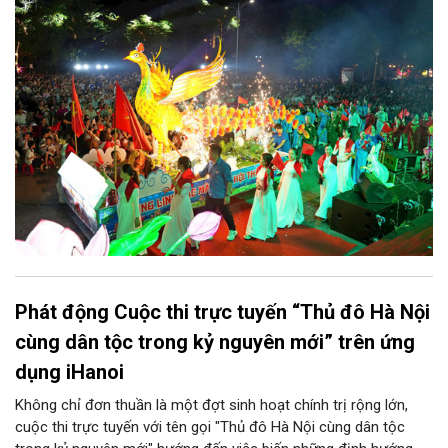
vị và 25 tổ dân phố khẩn trương triển khai, tạo khí thế sôi nổi,
sẵn sàng mang đến cho Nhân dân và du khách một mùa Trung
thu quy mô, đặc sắc và giàu bản sắc văn hóa xứ Đoài.
Phát động Cuộc thi trực tuyến “Thủ đô Hà Nội
cùng dân tộc trong kỷ nguyên mới” trên ứng
dụng iHanoi
Không chỉ đơn thuần là một đợt sinh hoạt chính trị rộng lớn,
cuộc thi trực tuyến với tên gọi "Thủ đô Hà Nội cùng dân tộc