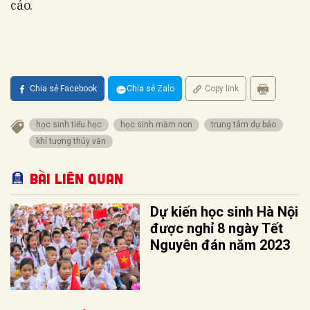
cáo.
Chia sẻ Facebook
Chia sẻ Zalo
Copy link
học sinh tiểu học
học sinh mầm non
trung tâm dự báo
khí tượng thủy văn
Bài liên quan
Dự kiến học sinh Hà Nội
được nghỉ 8 ngày Tết
Nguyên đán năm 2023