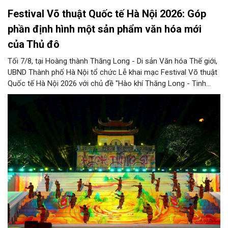
Festival Võ thuật Quốc tế Hà Nội 2026: Góp
phần định hình một sản phẩm văn hóa mới
của Thủ đô
Tối 7/8, tại Hoàng thành Thăng Long - Di sản Văn hóa Thế giới,
UBND Thành phố Hà Nội tổ chức Lễ khai mạc Festival Võ thuật
Quốc tế Hà Nội 2026 với chủ đề "Hào khí Thăng Long - Tinh
hoa võ Việt". Lần đầu tiên được tổ chức, Festival đánh dấu
bước đi mới của Thủ đô trong việc xây dựng một sự kiện văn
hóa - thể thao mang tầm quốc tế, góp phần tôn vinh truyền
thống thượng võ dân tộc, quảng bá hình ảnh Hà Nội và thúc đẩy
giao lưu văn hóa, thể thao với bạn bè thế giới.