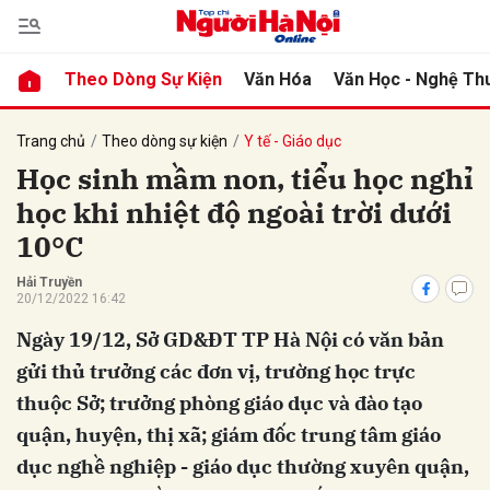
Theo Dòng Sự Kiện
Văn Hóa
Văn Học - Nghệ Th
bình luận
Trang chủ
Theo dòng sự kiện
Y tế - Giáo dục
Học sinh mầm non, tiểu học nghỉ
học khi nhiệt độ ngoài trời dưới
10°C
Hải Truyền
20/12/2022 16:42
Ngày 19/12, Sở GD&ĐT TP Hà Nội có văn bản
Hủy
G
gửi thủ trưởng các đơn vị, trường học trực
thuộc Sở; trưởng phòng giáo dục và đào tạo
quận, huyện, thị xã; giám đốc trung tâm giáo
dục nghề nghiệp - giáo dục thường xuyên quận,