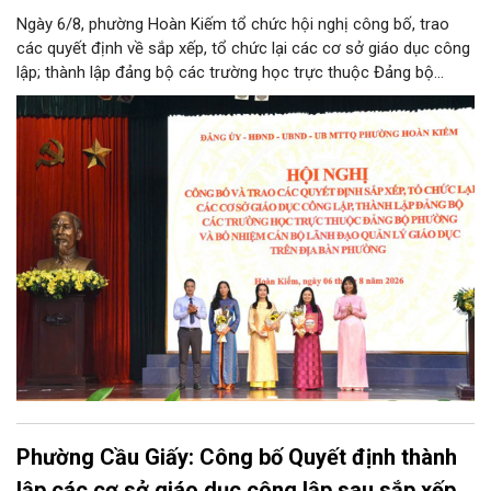
Ngày 6/8, phường Hoàn Kiếm tổ chức hội nghị công bố, trao
các quyết định về sắp xếp, tổ chức lại các cơ sở giáo dục công
lập; thành lập đảng bộ các trường học trực thuộc Đảng bộ
phường, chỉ định các đồng chí tham gia cấp ủy, Bí thư, Phó Bí
thư Đảng ủy, bổ nhiệm cán bộ lãnh đạo, quản lý giáo dục.
Phường Cầu Giấy: Công bố Quyết định thành
lập các cơ sở giáo dục công lập sau sắp xếp