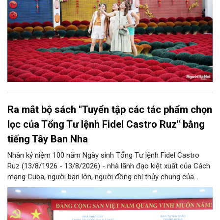
Ra mắt bộ sách "Tuyển tập các tác phẩm chọn
lọc của Tổng Tư lệnh Fidel Castro Ruz" bằng
tiếng Tây Ban Nha
Nhân kỷ niệm 100 năm Ngày sinh Tổng Tư lệnh Fidel Castro
Ruz (13/8/1926 - 13/8/2026) - nhà lãnh đạo kiệt xuất của Cách
mạng Cuba, người bạn lớn, người đồng chí thủy chung của
Đảng, Nhà nước và nhân dân Việt Nam, chiều 5/8, tại Hà Nội,
Nhà xuất bản Chính trị quốc gia Sự thật phối hợp với Ban Tuyên
giáo Trung ương tổ chức Lễ giới thiệu bộ sách “Tuyển tập các
tác phẩm chọn lọc của Tổng Tư lệnh Fidel Castro Ruz” gồm 24