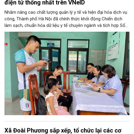
điện tử thống nhất trên VNeID
Nhằm nâng cao chất lượng quản lý y tế và hiện đại hóa dịch vụ
công, Thành phố Hà Nội đã chính thức khởi động Chiến dịch
làm sạch, chuẩn hóa dữ liệu y tế chuyên ngành và tích hợp Sổ
sức khỏe điện tử trên ứng dụng VNeID. Chương trình trọng điểm
này hứa hẹn giúp mỗi người dân Thủ đô làm chủ một hồ sơ sức
khỏe điện tử duy nhất, cho phép theo dõi và chăm sóc sức
khỏe toàn diện theo vòng đời trên không gian mạng.
Xã Đoài Phương sắp xếp, tổ chức lại các cơ