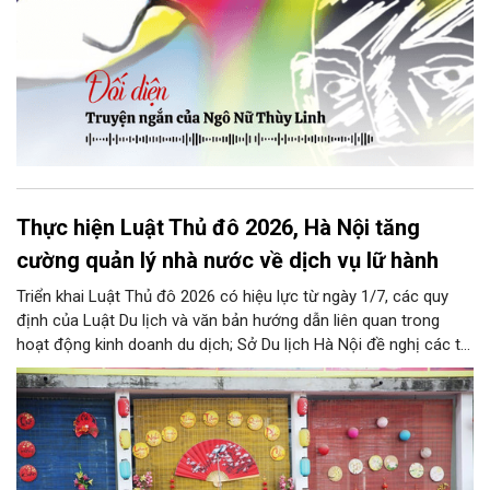
Thực hiện Luật Thủ đô 2026, Hà Nội tăng
cường quản lý nhà nước về dịch vụ lữ hành
Triển khai Luật Thủ đô 2026 có hiệu lực từ ngày 1/7, các quy
định của Luật Du lịch và văn bản hướng dẫn liên quan trong
hoạt động kinh doanh du dịch; Sở Du lịch Hà Nội đề nghị các tổ
chức, đơn vị, doanh nghiệp kinh doanh dịch vụ lữ hành trên địa
bàn thành phố thực hiện một số nội dung quan trọng. Qua đó
góp phần thực hiện thắng lợi các mục tiêu phát triển du lịch Hà
Nội năm 2026 và giai đoạn tiếp theo.