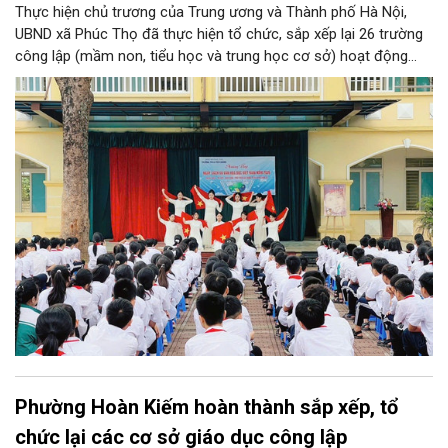
Thực hiện chủ trương của Trung ương và Thành phố Hà Nội,
UBND xã Phúc Thọ đã thực hiện tổ chức, sắp xếp lại 26 trường
công lập (mầm non, tiểu học và trung học cơ sở) hoạt động
độc lập thành 11 trường. Sau khi sắp xếp, xã Phúc Thọ giảm 15
đầu mối đơn vị, tỷ lệ tinh gọn đạt 57,69%.
Phường Hoàn Kiếm hoàn thành sắp xếp, tổ
chức lại các cơ sở giáo dục công lập