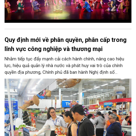
Quy định mới về phân quyền, phân cấp trong
lĩnh vực công nghiệp và thương mại
Nhằm tiếp tục đẩy mạnh cải cách hành chính, nâng cao hiệu
lực, hiệu quả quản lý nhà nước và phát huy vai trò của chính
quyền địa phương, Chính phủ đã ban hành Nghị định số
146/2025/NĐ-CP ngày 12/6/2025 quy định về phân quyền, phân
cấp trong lĩnh vực công nghiệp và thương mại. Trong đó, lĩnh
vực bảo vệ quyền lợi người tiêu dùng có nhiều nội dung quan
trọng được phân cấp cho địa phương, góp phần đưa hoạt động
hỗ trợ người tiêu dùng đến gần người dân hơn.