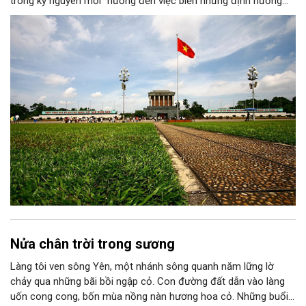
trong kỷ nguyên mới" hướng đến việc biến những định hướng
chiến lược trong Nghị quyết số 02-NQ/TW của Bộ Chính trị
thành niềm tin, thành nhận thức chung của mỗi người dân.
Nửa chân trời trong sương
Làng tôi ven sông Yên, một nhánh sông quanh năm lững lờ
chảy qua những bãi bồi ngập cỏ. Con đường đất dẫn vào làng
uốn cong cong, bốn mùa nồng nàn hương hoa cỏ. Những buổi