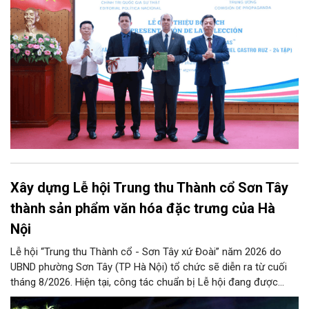
tác phẩm chọn lọc của Tổng Tư lệnh Fidel Castro Ruz” gồm 24
tập bằng tiếng Tây Ban Nha.
Xây dựng Lễ hội Trung thu Thành cổ Sơn Tây
thành sản phẩm văn hóa đặc trưng của Hà
Nội
Lễ hội “Trung thu Thành cổ - Sơn Tây xứ Đoài” năm 2026 do
UBND phường Sơn Tây (TP Hà Nội) tổ chức sẽ diễn ra từ cuối
tháng 8/2026. Hiện tại, công tác chuẩn bị Lễ hội đang được
chính quyền phường Sơn Tây cùng các phòng, ban, ngành, đơn