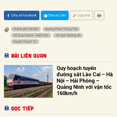
Chia sẻ Facebook
Chia sẻ Zalo
Copy link
thành phố Hà Nội
đường Phan Trọng Tuệ
Sở Quy hoạch - Kiến trúc
chỉ giới đường đỏ
huyện Thanh Trì
Bài liên quan
Quy hoạch tuyến
đường sắt Lào Cai – Hà
Nội – Hải Phòng –
Quảng Ninh với vận tốc
160km/h
Đọc tiếp