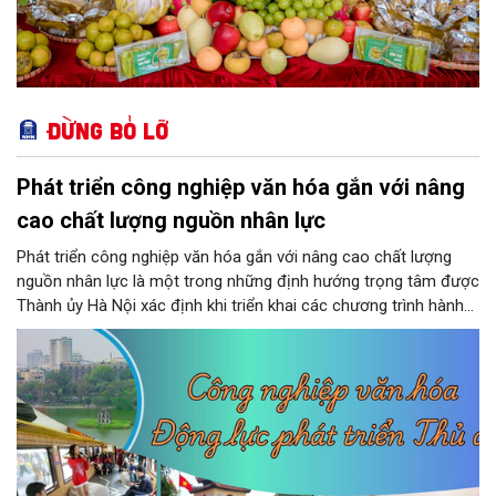
Đừng bỏ lỡ
Phát triển công nghiệp văn hóa gắn với nâng
cao chất lượng nguồn nhân lực
Phát triển công nghiệp văn hóa gắn với nâng cao chất lượng
nguồn nhân lực là một trong những định hướng trọng tâm được
Thành ủy Hà Nội xác định khi triển khai các chương trình hành
động thực hiện các nghị quyết của Bộ Chính trị về giáo dục -
đào tạo, y tế và văn hóa. Theo kết luận của đồng chí Nguyễn
Văn Phong, Phó Bí thư Thành ủy, nhiều nhiệm vụ, giải pháp đồng
bộ đã được đặt ra nhằm phát huy nguồn lực con người, khơi
dậy sức mạnh văn hóa và tạo nền tảng cho sự phát triển bền
vững của Thủ đô.