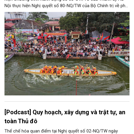
Nội thực hiện Nghị quyết số 80-NQ/TW của Bộ Chính trị về phát
triển Văn hóa Việt Nam; Kế hoạch của UBND Thành phố Hà Nội,
phường Thượng Cát tổ chức nhiều hoạt động trong tháng
11/2026 hưởng ứng “Ngày Văn hóa Việt Nam” năm 2026 trên
địa bàn.
[Podcast] Quy hoạch, xây dựng và trật tự, an
toàn Thủ đô
Thể chế hóa quan điểm tại Nghị quyết số 02-NQ/TW ngày