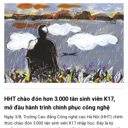
hoàng hôn, khi nắng đã dịu xuống phía cuối sông, đám hoa tím
lại thẫm màu như có ai vừa rắc lên một lớp khói.
HHT chào đón hơn 3.000 tân sinh viên K17,
mở đầu hành trình chinh phục công nghệ
Ngày 3/8, Trường Cao đẳng Công nghệ cao Hà Nội (HHT) chính
thức chào đón 3.000 tân sinh viên K17 nhập học. Đây là kỳ