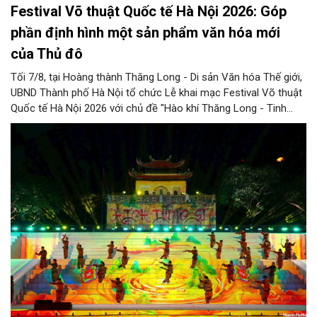
Festival Võ thuật Quốc tế Hà Nội 2026: Góp
phần định hình một sản phẩm văn hóa mới
của Thủ đô
Tối 7/8, tại Hoàng thành Thăng Long - Di sản Văn hóa Thế giới,
UBND Thành phố Hà Nội tổ chức Lễ khai mạc Festival Võ thuật
Quốc tế Hà Nội 2026 với chủ đề "Hào khí Thăng Long - Tinh
hoa võ Việt". Lần đầu tiên được tổ chức, Festival đánh dấu
bước đi mới của Thủ đô trong việc xây dựng một sự kiện văn
hóa - thể thao mang tầm quốc tế, góp phần tôn vinh truyền
thống thượng võ dân tộc, quảng bá hình ảnh Hà Nội và thúc đẩy
giao lưu văn hóa, thể thao với bạn bè thế giới.