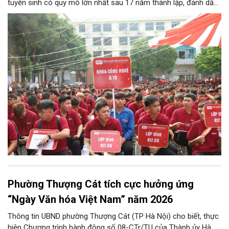
tuyển sinh có quy mô lớn nhất sau 17 năm thành lập, đánh dấu
bước chuyển mình quan trọng của nhà trường.
Phường Thượng Cát tích cực hưởng ứng
“Ngày Văn hóa Việt Nam” năm 2026
Thông tin UBND phường Thượng Cát (TP Hà Nội) cho biết, thực
hiện Chương trình hành động số 08-CTr/TU của Thành ủy Hà