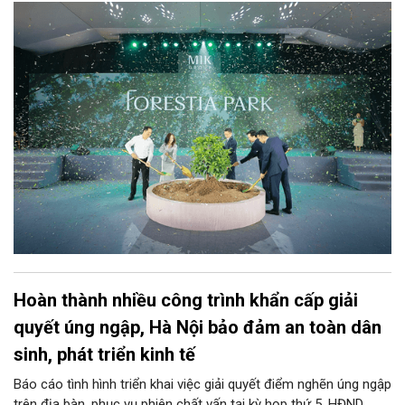
trong hành trình phát triển thương hiệu khu đô thị Forestia, lấy
cảm hứng từ những giá trị văn hóa Việt và được thể hiện bằng
ngôn ngữ của đô thị đương đại.
Hoàn thành nhiều công trình khẩn cấp giải
quyết úng ngập, Hà Nội bảo đảm an toàn dân
sinh, phát triển kinh tế
Báo cáo tình hình triển khai việc giải quyết điểm nghẽn úng ngập
trên địa bàn, phục vụ phiên chất vấn tại kỳ họp thứ 5, HĐND