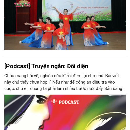
[Podcast] Truyện ngắn: Đối diện
Cháu mang bài về, nghiên cứu kĩ rồi đem lại cho chú. Bài viết
này chú thấy chưa hợp lí. Nếu như để công an điều tra vào
cuộc, chú e… chúng ta phải làm nhiều bước nữa đấy. Sẵn sàng
thì tiếp tục nhé! Chú Minh cầm tập bài viết đưa lại cho Thy. Cô
ngại ngùng đỡ lấy. Đây là lần thứ ba, loạt bài phóng sự của mình
bị Tổng biên tập kêu lên để trả lại...