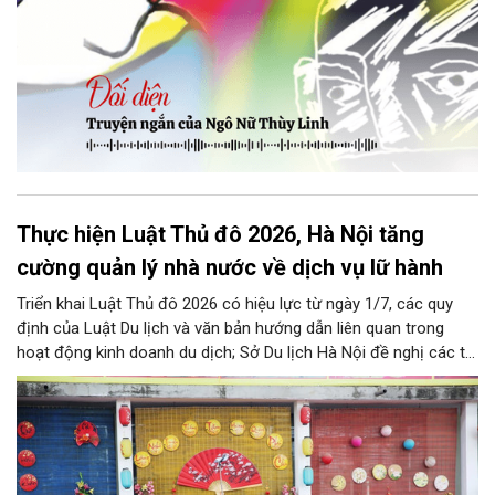
Thực hiện Luật Thủ đô 2026, Hà Nội tăng
cường quản lý nhà nước về dịch vụ lữ hành
Triển khai Luật Thủ đô 2026 có hiệu lực từ ngày 1/7, các quy
định của Luật Du lịch và văn bản hướng dẫn liên quan trong
hoạt động kinh doanh du dịch; Sở Du lịch Hà Nội đề nghị các tổ
chức, đơn vị, doanh nghiệp kinh doanh dịch vụ lữ hành trên địa
bàn thành phố thực hiện một số nội dung quan trọng. Qua đó
góp phần thực hiện thắng lợi các mục tiêu phát triển du lịch Hà
Nội năm 2026 và giai đoạn tiếp theo.