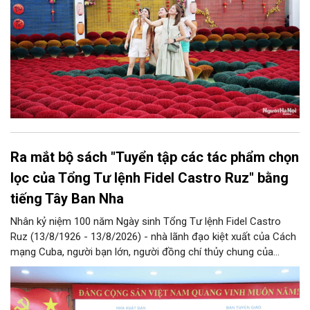
Ra mắt bộ sách "Tuyển tập các tác phẩm chọn
lọc của Tổng Tư lệnh Fidel Castro Ruz" bằng
tiếng Tây Ban Nha
Nhân kỷ niệm 100 năm Ngày sinh Tổng Tư lệnh Fidel Castro
Ruz (13/8/1926 - 13/8/2026) - nhà lãnh đạo kiệt xuất của Cách
mạng Cuba, người bạn lớn, người đồng chí thủy chung của
Đảng, Nhà nước và nhân dân Việt Nam, chiều 5/8, tại Hà Nội,
Nhà xuất bản Chính trị quốc gia Sự thật phối hợp với Ban Tuyên
giáo Trung ương tổ chức Lễ giới thiệu bộ sách “Tuyển tập các