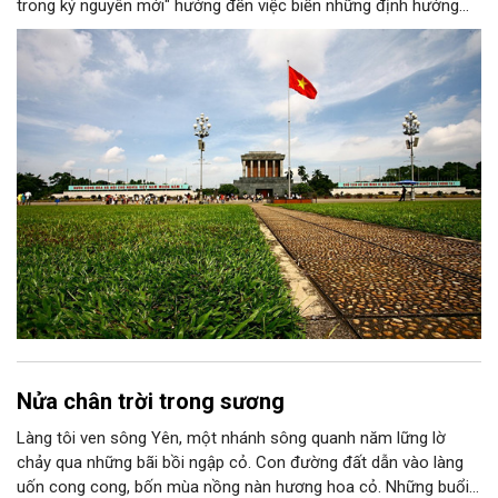
trong kỷ nguyên mới" hướng đến việc biến những định hướng
chiến lược trong Nghị quyết số 02-NQ/TW của Bộ Chính trị
thành niềm tin, thành nhận thức chung của mỗi người dân.
Nửa chân trời trong sương
Làng tôi ven sông Yên, một nhánh sông quanh năm lững lờ
chảy qua những bãi bồi ngập cỏ. Con đường đất dẫn vào làng
uốn cong cong, bốn mùa nồng nàn hương hoa cỏ. Những buổi