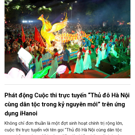
vị và 25 tổ dân phố khẩn trương triển khai, tạo khí thế sôi nổi,
sẵn sàng mang đến cho Nhân dân và du khách một mùa Trung
thu quy mô, đặc sắc và giàu bản sắc văn hóa xứ Đoài.
Phát động Cuộc thi trực tuyến “Thủ đô Hà Nội
cùng dân tộc trong kỷ nguyên mới” trên ứng
dụng iHanoi
Không chỉ đơn thuần là một đợt sinh hoạt chính trị rộng lớn,
cuộc thi trực tuyến với tên gọi "Thủ đô Hà Nội cùng dân tộc