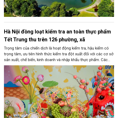
Hà Nội đồng loạt kiểm tra an toàn thực phẩm
Tết Trung thu trên 126 phường, xã
Trọng tâm của chiến dịch là hoạt động kiểm tra, hậu kiểm có
trọng tâm, ưu tiên hình thức kiểm tra đột xuất đối với các cơ sở
sản xuất, chế biến, kinh doanh và nhập khẩu thực phẩm. Các
nhóm mặt hàng tiêu thụ mạnh như bánh Trung thu, bánh mứt
kẹo, rượu, bia, nước giải khát, phụ gia thực phẩm...