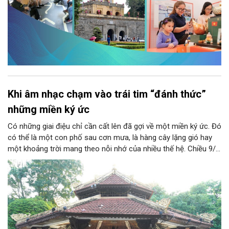
Khi âm nhạc chạm vào trái tim “đánh thức”
những miền ký ức
Có những giai điệu chỉ cần cất lên đã gợi về một miền ký ức. Đó
có thể là một con phố sau cơn mưa, là hàng cây lặng gió hay
một khoảng trời mang theo nỗi nhớ của nhiều thế hệ. Chiều 9/8,
tại Nhà Bát Giác - Vườn hoa Lý Thái Tổ, chương trình “Âm nhạc
cuối tuần” sẽ mở ra một không gian như thế, nơi mỗi tác phẩm
trở thành một lát cắt tinh tế về vẻ đẹp của con người và đời
sống.