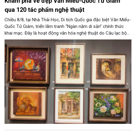
Khám phá vẻ đẹp Văn Miếu-Quốc Tử Giám
qua 120 tác phẩm nghệ thuật
Chiều 8/8, tại Nhà Thái Học, Di tích Quốc gia đặc biệt Văn Miếu-
Quốc Tử Giám, triển lãm tranh “Ngàn năm di sản” chính thức
khai mạc. Đây là hoạt động văn hóa nghệ thuật do Câu lạc bộ
Tôi Vẽ phối hợp cùng Trung tâm hoạt động Văn hóa Khoa học
Văn Miếu - Quốc Tử Giám tổ chức, chào mừng 950 năm Quốc
Tử Giám (1076-2026) và hướng tới kỷ niệm 81 năm Quốc khánh
nước Cộng hòa xã hội chủ nghĩa Việt Nam.