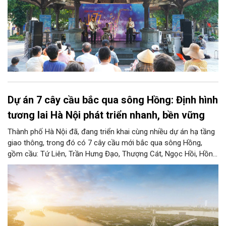
Dự án 7 cây cầu bắc qua sông Hồng: Định hình
tương lai Hà Nội phát triển nhanh, bền vững
Thành phố Hà Nội đã, đang triển khai cùng nhiều dự án hạ tầng
giao thông, trong đó có 7 cây cầu mới bắc qua sông Hồng,
gồm cầu: Tứ Liên, Trần Hưng Đạo, Thượng Cát, Ngọc Hồi, Hồng
Hà, Mễ Sở và Vân Phúc. 7 cây cầu này vừa giải bài toán hạ tầng
giao thông Thủ đô, vừa thể hiện tầm nhìn chiến lược và cuộc
cách mạng không gian để định hình tương lai phát triển bền
vững Thủ đô trong kỷ nguyên mới.