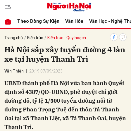
Theo Dòng Sự Kiện
Văn Hóa
Văn Học - Nghệ Th
bình luận
Trang chủ
Kiến trúc
Kiến trúc - Quy hoạch
Hà Nội sắp xây tuyến đường 4 làn
xe tại huyện Thanh Trì
Văn Thiện
20:19 07/09/2023
UBND thành phố Hà Nội vừa ban hành Quyết
định số 4387/QĐ-UBND, phê duyệt chỉ giới
Hủy
G
đường đỏ, tỷ lệ 1/500 tuyến đường nối từ
đường Phan Trọng Tuệ đến thôn Tả Thanh
Oai tại xã Thanh Liệt, xã Tả Thanh Oai, huyện
Thanh Trì.