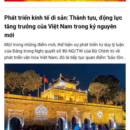
Phát triển kinh tế di sản: Thành tựu, động lực
tăng trưởng của Việt Nam trong kỷ nguyên
mới
Một trong những điểm mới, thể hiện sự phát triển tư duy lý luận
của Đảng trong Nghị quyết số 80-NQ/TW của Bộ Chính trị về
phát triển văn hóa Việt Nam, đó là tiếp tục quan điểm “bảo tồn
và phát huy giá trị di sản văn hóa gắn kết với phát triển kinh tế -
xã hội và du lịch”; đồng thời, nâng lên một tầm cao mới: “phát
triển kinh tế di sản”.