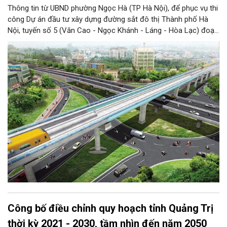
Thông tin từ UBND phường Ngọc Hà (TP Hà Nội), để phục vụ thi
công Dự án đầu tư xây dựng đường sắt đô thị Thành phố Hà
Nội, tuyến số 5 (Văn Cao - Ngọc Khánh - Láng - Hòa Lạc) đoạn
tuyến đi qua phố Văn Cao thuộc phường Ngọc Hà, Ban Quản lý
đường sắt đô thị Hà Nội triển khai phương án dịch chuyển cây
xanh trong phạm vi dự án theo Giấy phép số 48/GPCX ngày
1/7/2026 của Sở Xây dựng Hà Nội.
Công bố điều chỉnh quy hoạch tỉnh Quảng Trị
thời kỳ 2021 - 2030, tầm nhìn đến năm 2050