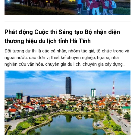
Phát động Cuộc thi Sáng tạo Bộ nhận diện
thương hiệu du lịch tỉnh Hà Tĩnh
Đối tượng dự thi là các cá nhân, nhóm tác giả, tổ chức trong và
ngoài nước; các đơn vị thiết kế chuyên nghiệp, họa sĩ, nhà
nghiên cứu văn hóa, chuyên gia du lịch, chuyên gia xây dựng
thương hiệu cùng những người yêu thích sáng tạo. Mỗi tác giả
hoặc nhóm tác giả được gửi tối đa 03 tác phẩm ở mỗi giai
đoạn.