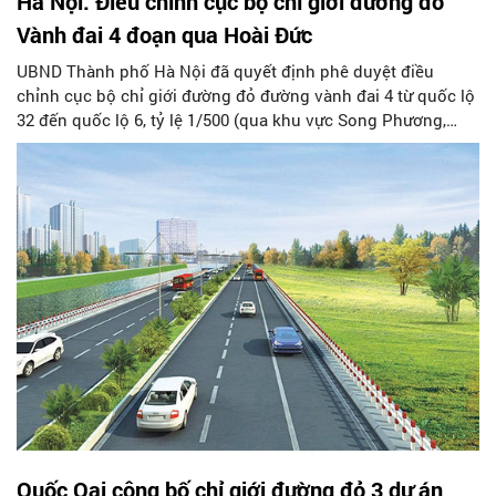
Hà Nội: Điều chỉnh cục bộ chỉ giới đường đỏ
Vành đai 4 đoạn qua Hoài Đức
UBND Thành phố Hà Nội đã quyết định phê duyệt điều
chỉnh cục bộ chỉ giới đường đỏ đường vành đai 4 từ quốc lộ
32 đến quốc lộ 6, tỷ lệ 1/500 (qua khu vực Song Phương,
Hoài Đức liên quan đến đê sông Đáy).
Quốc Oai công bố chỉ giới đường đỏ 3 dự án