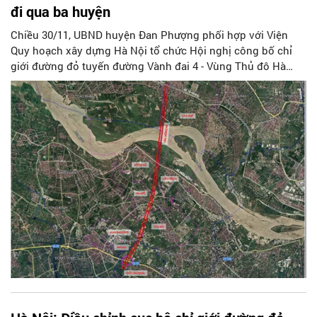
đi qua ba huyện
Chiều 30/11, UBND huyện Đan Phượng phối hợp với Viện
Quy hoạch xây dựng Hà Nội tổ chức Hội nghị công bố chỉ
giới đường đỏ tuyến đường Vành đai 4 - Vùng Thủ đô Hà
Nội, đoạn từ Quốc lộ 32 đến hết cầu Hồng Hà, tỷ lệ 1/500 đi
qua địa bàn ba huyện là: Hoài Đức, Đan Phượng và Mê Linh.