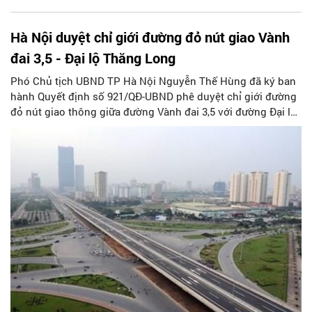
Hà Nội duyệt chỉ giới đường đỏ nút giao Vành
đai 3,5 - Đại lộ Thăng Long
Phó Chủ tịch UBND TP Hà Nội Nguyễn Thế Hùng đã ký ban
hành Quyết định số 921/QĐ-UBND phê duyệt chỉ giới đường
đỏ nút giao thông giữa đường Vành đai 3,5 với đường Đại lộ
Thăng Long, tỷ lệ 1/500, quận Nam Từ Liêm, huyện Hoài Đức,
TP Hà Nội.