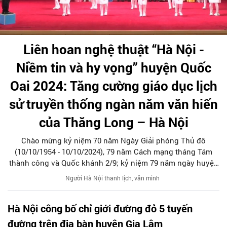
Liên hoan nghệ thuật “Hà Nội -
Niềm tin và hy vọng” huyện Quốc
Oai 2024: Tăng cường giáo dục lịch
sử truyền thống ngàn năm văn hiến
của Thăng Long – Hà Nội
Chào mừng kỷ niệm 70 năm Ngày Giải phóng Thủ đô
(10/10/1954 - 10/10/2024), 79 năm Cách mạng tháng Tám
thành công và Quốc khánh 2/9; kỷ niệm 79 năm ngày huyện
Quốc Oai giành chính quyền (17/8/1945 – 17/8/2024), ngày
Người Hà Nội thanh lịch, văn minh
15/8, UBND huyện Quốc Oai tổ chức Liên hoan nghệ thuật
quần chúng huyện Quốc Oai 2024 chủ đề “Hà Nội - niềm tin
Hà Nội công bố chỉ giới đường đỏ 5 tuyến
và hy vọng”.
đường trên địa bàn huyện Gia Lâm