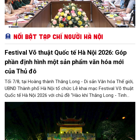
Nổi bật Tạp chí Người Hà Nội
Festival Võ thuật Quốc tế Hà Nội 2026: Góp
phần định hình một sản phẩm văn hóa mới
của Thủ đô
Tối 7/8, tại Hoàng thành Thăng Long - Di sản Văn hóa Thế giới,
UBND Thành phố Hà Nội tổ chức Lễ khai mạc Festival Võ thuật
Quốc tế Hà Nội 2026 với chủ đề "Hào khí Thăng Long - Tinh
hoa võ Việt". Lần đầu tiên được tổ chức, Festival đánh dấu
bước đi mới của Thủ đô trong việc xây dựng một sự kiện văn
hóa - thể thao mang tầm quốc tế, góp phần tôn vinh truyền
thống thượng võ dân tộc, quảng bá hình ảnh Hà Nội và thúc đẩy
giao lưu văn hóa, thể thao với bạn bè thế giới.