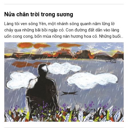
Nửa chân trời trong sương
Làng tôi ven sông Yên, một nhánh sông quanh năm lững lờ
chảy qua những bãi bồi ngập cỏ. Con đường đất dẫn vào làng
uốn cong cong, bốn mùa nồng nàn hương hoa cỏ. Những buổi
hoàng hôn, khi nắng đã dịu xuống phía cuối sông, đám hoa tím
lại thẫm màu như có ai vừa rắc lên một lớp khói.