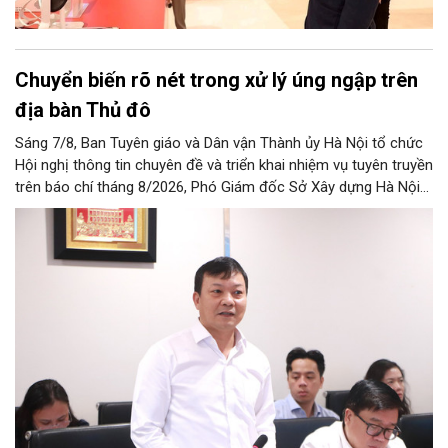
Chuyển biến rõ nét trong xử lý úng ngập trên
địa bàn Thủ đô
Sáng 7/8, Ban Tuyên giáo và Dân vận Thành ủy Hà Nội tổ chức
Hội nghị thông tin chuyên đề và triển khai nhiệm vụ tuyên truyền
trên báo chí tháng 8/2026, Phó Giám đốc Sở Xây dựng Hà Nội
Trương Hải Long đã thông tin về việc tổ chức triển khai thực
hiện các giải pháp về xử lý úng ngập trên địa bàn thành phố.