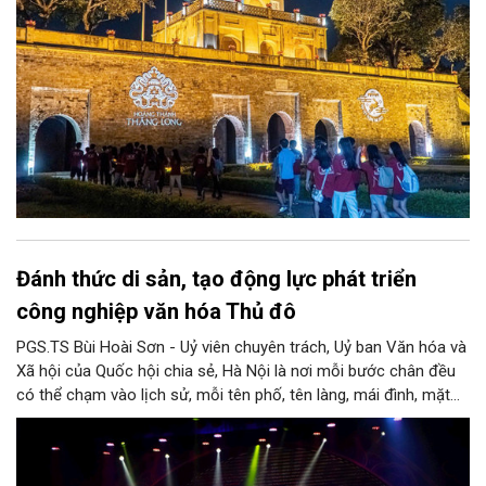
Đánh thức di sản, tạo động lực phát triển
công nghiệp văn hóa Thủ đô
PGS.TS Bùi Hoài Sơn - Uỷ viên chuyên trách, Uỷ ban Văn hóa và
Xã hội của Quốc hội chia sẻ, Hà Nội là nơi mỗi bước chân đều
có thể chạm vào lịch sử, mỗi tên phố, tên làng, mái đình, mặt
hồ, nếp nhà, câu hát, món ăn, làn điệu, nghề thủ công đều có
thể kể một câu chuyện về chiều sâu văn hiến của dân tộc.
Nhưng trong kỷ nguyên mới, câu hỏi đặt ra không chỉ Hà Nội có