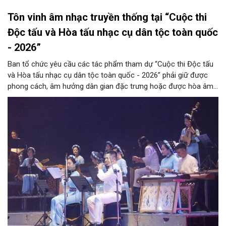
Tôn vinh âm nhạc truyền thống tại “Cuộc thi
Độc tấu và Hòa tấu nhạc cụ dân tộc toàn quốc
- 2026”
Ban tổ chức yêu cầu các tác phẩm tham dự “Cuộc thi Độc tấu
và Hòa tấu nhạc cụ dân tộc toàn quốc - 2026” phải giữ được
phong cách, âm hưởng dân gian đặc trưng hoặc được hòa âm,
phối khí mới trên nền tảng làn điệu âm nhạc truyền thống Việt
Nam, đồng thời phải được trình diễn trực tiếp bằng nhạc cụ dân
tộc.