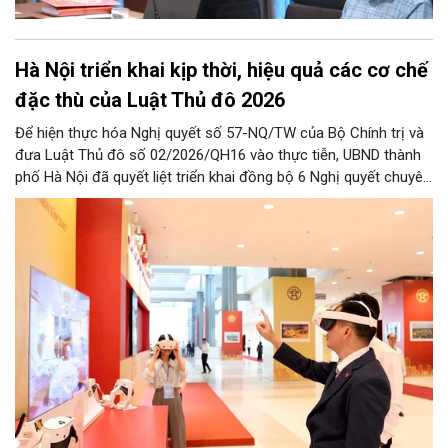
Hà Nội triển khai kịp thời, hiệu quả các cơ chế
đặc thù của Luật Thủ đô 2026
Để hiện thực hóa Nghị quyết số 57-NQ/TW của Bộ Chính trị và
đưa Luật Thủ đô số 02/2026/QH16 vào thực tiễn, UBND thành
phố Hà Nội đã quyết liệt triển khai đồng bộ 6 Nghị quyết chuyên
đề của HĐND Thành phố. Đợt triển khai này đề ra khung chính
sách cùng hệ thống giải pháp toàn diện nhằm cụ thể hóa các
cơ chế đặc thù, tạo động lực bứt phá cho phát triển khoa học,
công nghệ, đổi mới sáng tạo và chuyển đổi số trên địa bàn Thủ
đô.