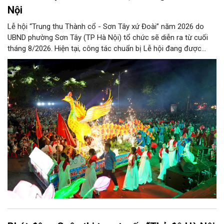
Nội
Lễ hội “Trung thu Thành cổ - Sơn Tây xứ Đoài” năm 2026 do
UBND phường Sơn Tây (TP Hà Nội) tổ chức sẽ diễn ra từ cuối
tháng 8/2026. Hiện tại, công tác chuẩn bị Lễ hội đang được
chính quyền phường Sơn Tây cùng các phòng, ban, ngành, đơn
vị và 25 tổ dân phố khẩn trương triển khai, tạo khí thế sôi nổi,
sẵn sàng mang đến cho Nhân dân và du khách một mùa Trung
thu quy mô, đặc sắc và giàu bản sắc văn hóa xứ Đoài.