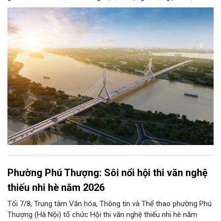
Hà, Mễ Sở và Vân Phúc. 7 cây cầu này vừa giải bài toán hạ tầng
giao thông Thủ đô, vừa thể hiện tầm nhìn chiến lược và cuộc
cách mạng không gian để định hình tương lai phát triển bền
vững Thủ đô trong kỷ nguyên mới.
Phường Phú Thượng: Sôi nổi hội thi văn nghệ
thiếu nhi hè năm 2026
Tối 7/8, Trung tâm Văn hóa, Thông tin và Thể thao phường Phú
Thượng (Hà Nội) tổ chức Hội thi văn nghệ thiếu nhi hè năm