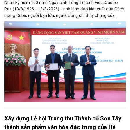
Nhân kỷ niệm 100 năm Ngày sinh Tổng Tư lệnh Fidel Castro
Ruz (13/8/1926 - 13/8/2026) - nhà lãnh đạo kiệt xuất của Cách
mạng Cuba, người bạn lớn, người đồng chí thủy chung của
Đảng, Nhà nước và nhân dân Việt Nam, chiều 5/8, tại Hà Nội,
Nhà xuất bản Chính trị quốc gia Sự thật phối hợp với Ban Tuyên
giáo Trung ương tổ chức Lễ giới thiệu bộ sách “Tuyển tập các
tác phẩm chọn lọc của Tổng Tư lệnh Fidel Castro Ruz” gồm 24
tập bằng tiếng Tây Ban Nha.
Xây dựng Lễ hội Trung thu Thành cổ Sơn Tây
thành sản phẩm văn hóa đặc trưng của Hà