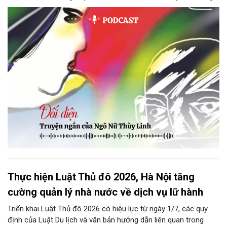
thì tiếp tục nhé! Chú Minh cầm tập bài viết đưa lại cho Thy. Cô
ngại ngùng đỡ lấy. Đây là lần thứ ba, loạt bài phóng sự của mình
bị Tổng biên tập kêu lên để trả lại...
Thực hiện Luật Thủ đô 2026, Hà Nội tăng
cường quản lý nhà nước về dịch vụ lữ hành
Triển khai Luật Thủ đô 2026 có hiệu lực từ ngày 1/7, các quy
định của Luật Du lịch và văn bản hướng dẫn liên quan trong