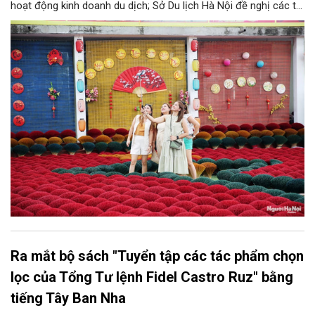
hoạt động kinh doanh du dịch; Sở Du lịch Hà Nội đề nghị các tổ
chức, đơn vị, doanh nghiệp kinh doanh dịch vụ lữ hành trên địa
bàn thành phố thực hiện một số nội dung quan trọng. Qua đó
góp phần thực hiện thắng lợi các mục tiêu phát triển du lịch Hà
Nội năm 2026 và giai đoạn tiếp theo.
Ra mắt bộ sách "Tuyển tập các tác phẩm chọn
lọc của Tổng Tư lệnh Fidel Castro Ruz" bằng
tiếng Tây Ban Nha