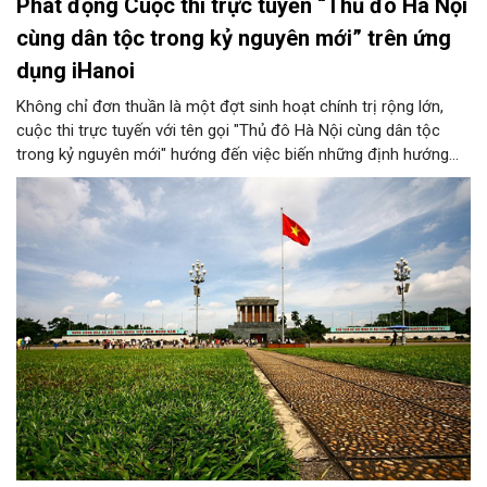
Phát động Cuộc thi trực tuyến “Thủ đô Hà Nội
cùng dân tộc trong kỷ nguyên mới” trên ứng
dụng iHanoi
Không chỉ đơn thuần là một đợt sinh hoạt chính trị rộng lớn,
cuộc thi trực tuyến với tên gọi "Thủ đô Hà Nội cùng dân tộc
trong kỷ nguyên mới" hướng đến việc biến những định hướng
chiến lược trong Nghị quyết số 02-NQ/TW của Bộ Chính trị
thành niềm tin, thành nhận thức chung của mỗi người dân.