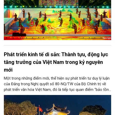
Phát triển kinh tế di sản: Thành tựu, động lực
tăng trưởng của Việt Nam trong kỷ nguyên
mới
Một trong những điểm mới, thể hiện sự phát triển tư duy lý luận
của Đảng trong Nghị quyết số 80-NQ/TW của Bộ Chính trị về
phát triển văn hóa Việt Nam, đó là tiếp tục quan điểm “bảo tồn
và phát huy giá trị di sản văn hóa gắn kết với phát triển kinh tế -
xã hội và du lịch”; đồng thời, nâng lên một tầm cao mới: “phát
triển kinh tế di sản”.