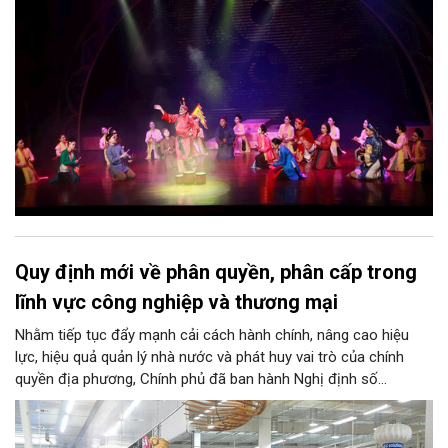
bao nhiêu di sản, bao nhiêu văn nghệ sĩ, trí thức, không gian ký
ức, mà là làm thế nào để những giá trị ấy trở thành nguồn lực
phát triển, thành sức mạnh mềm, thành động lực sáng tạo,
thành năng lực cạnh tranh của Thủ đô.
Quy định mới về phân quyền, phân cấp trong
lĩnh vực công nghiệp và thương mại
Nhằm tiếp tục đẩy mạnh cải cách hành chính, nâng cao hiệu
lực, hiệu quả quản lý nhà nước và phát huy vai trò của chính
quyền địa phương, Chính phủ đã ban hành Nghị định số
146/2025/NĐ-CP ngày 12/6/2025 quy định về phân quyền, phân
cấp trong lĩnh vực công nghiệp và thương mại. Trong đó, lĩnh
vực bảo vệ quyền lợi người tiêu dùng có nhiều nội dung quan