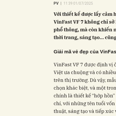
PV
11:39 01/07/2025
Với thiết kế được lấy cảm 
VinFast VF 7 không chỉ sở
phổ thông, mà còn khiến n
thời trang, sáng tạo… cũng
Giải mã
vẻ đẹp của VinFas
VinFast VF 7 được định vị
Việt ưa chuộng và có nhiều
trên thị trường. Dù vậy, mẫ
chọn khác biệt, và một tro
chính là thiết kế “hớp hồ
chí, với những tên tuổi vố
thuật, sáng tạo và tiếp xúc