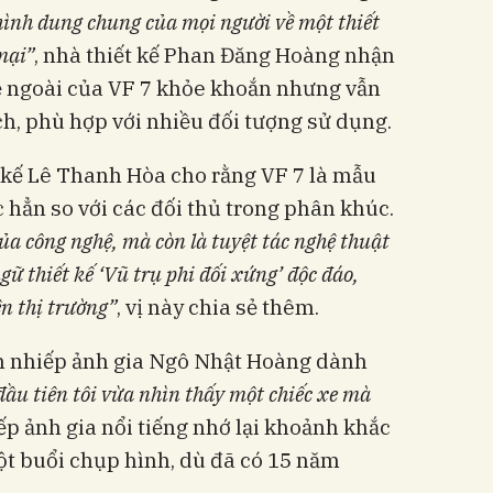
hình dung chung của mọi người về một thiết
mại
”
, nhà thiết kế Phan Đăng Hoàng nhận
vẻ ngoài của VF 7 khỏe khoắn nhưng vẫn
ch, phù hợp với nhiều đối tượng sử dụng.
 kế Lê Thanh Hòa cho rằng VF 7 là mẫu
c hẳn so với các đối thủ trong phân khúc.
ủa công nghệ, mà còn là tuyệt tác nghệ thuật
ữ thiết kế ‘Vũ trụ phi đối xứng’ độc đáo,
ên thị trường”
, vị này chia sẻ thêm.
n nhiếp ảnh gia Ngô Nhật Hoàng dành
đầu tiên tôi vừa nhìn thấy một chiếc xe mà
iếp ảnh gia nổi tiếng nhớ lại khoảnh khắc
ột buổi chụp hình, dù đã có 15 năm