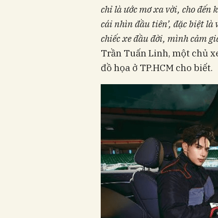
chỉ là ước mơ xa vời,
cho đến
k
cái nhìn đầu tiên’
, đặc biệt là 
chiếc xe đầu đời, mình cảm g
Trần Tuấn Linh, một chủ xe
đồ họa ở TP.HCM cho biết.