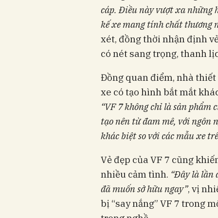
cáp
. Điều này vượt xa những 
kế xe mang tính chất thương 
xét, đồng thời nhận định 
có nét sang trọng, thanh lị
Đồng quan điểm, nhà thiết
xe có tạo hình bắt mắt khá
“VF 7 không chỉ là sản phẩm c
tạo nên từ đam mê, với ngôn ng
khác biệt so với các mẫu xe tr
Vẻ đẹp của VF 7 cũng khiế
nhiều cảm tình.
“Đây là lần 
đã muốn sở hữu ngay”
, vị nh
bị “say nắng” VF 7 trong m
trong nghề.