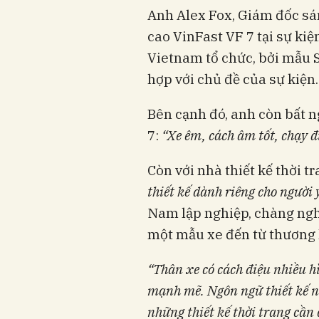
Anh Alex Fox, Giám đốc sá
cao VinFast VF 7 tại sự k
Vietnam tổ chức, bởi mẫu S
hợp với chủ đề của sự kiện.
Bên cạnh đó, anh còn bất n
7:
“Xe êm, cách âm tốt, chạy 
Còn với nhà thiết kế thời 
thiết kế dành riêng cho người 
Nam lập nghiệp, chàng nghệ
một mẫu xe đến từ thương h
“Thân xe có cách điệu nhiều h
mạnh mẽ. Ngôn ngữ thiết kế n
những thiết kế thời trang cần