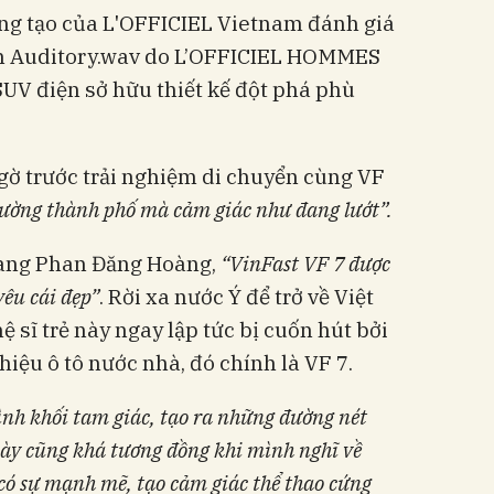
ng tạo của L'OFFICIEL Vietnam đánh giá
iện Auditory.wav do L’OFFICIEL HOMMES
UV điện sở hữu thiết kế đột phá phù
gờ trước trải nghiệm di chuyển cùng VF
đường thành phố mà cảm giác như đang lướt”.
trang Phan Đăng Hoàng,
“VinFast VF 7 được
yêu cái đẹp”
. Rời xa nước Ý để trở về Việt
 sĩ trẻ này ngay lập tức bị cuốn hút bởi
iệu ô tô nước nhà, đó chính là VF 7.
ình khối tam giác, tạo ra những đường nét
ày cũng khá tương đồng khi mình nghĩ về
 có sự mạnh mẽ, tạo cảm giác thể thao cứng