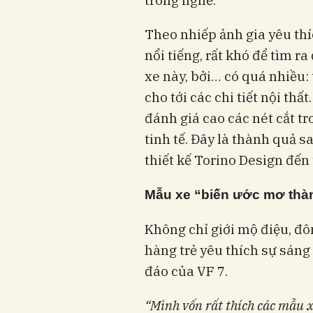
Theo nhiếp ảnh gia yêu thí
nổi tiếng, rất khó để tìm 
xe này, bởi… có quá nhiều:
cho tới các chi tiết nội th
đánh giá cao các nét cắt tr
tinh tế. Đây là thành quả 
thiết kế Torino Design đến 
Mẫu xe “biến ước mơ thà
Không chỉ giới mộ điệu, đô
hàng trẻ yêu thích sự sáng 
đáo của VF 7.
“Mình vốn rất thích các mẫu x