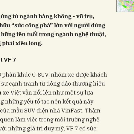
hứng từ ngành hàng không - vũ trụ,
 hữu “sức công phá” lớn với người dùng
hững tên tuổi trong ngành nghệ thuật,
 phải xiêu lòng.
t VF 7
 ở phân khúc C-SUV, nhóm xe được khách
 sự cạnh tranh từ đông đảo thương hiệu
u xe Việt vẫn nổi lên như một sự lựa
ng những yếu tố tạo nên kết quả này
n” của mẫu SUV điện nhà VinFast. Thậm
n quen làm việc trong môi trường nghệ
 với những giá trị duy mỹ, VF 7 có sức