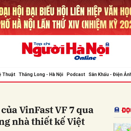
bình luận
ệ Thuật
Thăng Long - Hà Nội
Podcast
Sân Khấu - Điện Ản
Hủy
G
 của VinFast VF 7 qua
Đọ
ng nhà thiết kế Việt