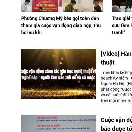
Phường Chương Mỹ kêu gọi toàn dân
Trao giải
tham gia cuộc vận động giao nộp, thu
sưu tầm k
hồi vũ khí
tranh”
[Video] Hàn
thuật
Triển khai kế ho
hoạch Kỷ niệm 1
Người Hà Nội (Hộ
phát động “Cuộc 
và cả nước” để tô
trên mọi miền Tổ
Cuộc vận độ
báo được tổ