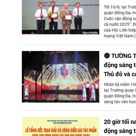
Tối 16/6, tại Tr
quận Đống Đa, Hà
Cuộc vận động sá
cả nước 2025”. Đ
của Hội Liên hi
mạng Việt Nam (
🔴 TƯỜNG TH
động sáng t
Thủ đô và c
Nhân kỷ niệm 10
tại Trường quay 
quận Đống Đa, Hà
sáng tác văn học
20 giờ tối n
động sáng t