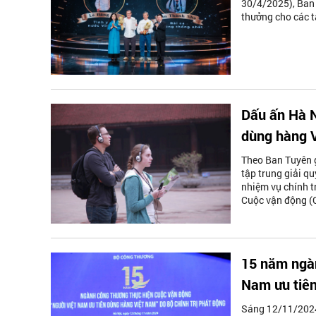
30/4/2025), Ban 
thưởng cho các t
Dấu ấn Hà N
dùng hàng 
Theo Ban Tuyên g
tập trung giải q
nhiệm vụ chính tr
Cuộc vận động (
15 năm ngà
Nam ưu tiên
Sáng 12/11/2024