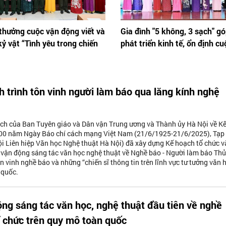
 thưởng cuộc vận động viết và
Gia đình "5 không, 3 sạch" g
ỷ vật “Tình yêu trong chiến
phát triển kinh tế, ổn định c
h trình tôn vinh người làm báo qua lăng kính nghệ
ạch của Ban Tuyên giáo và Dân vận Trung ương và Thành ủy Hà Nội về K
00 năm Ngày Báo chí cách mạng Việt Nam (21/6/1925-21/6/2025), Tạp 
i Liên hiệp Văn học Nghệ thuật Hà Nội) đã xây dựng Kế hoạch tổ chức v
vận động sáng tác văn học nghệ thuật về Nghề báo - Người làm báo Thủ
n vinh nghề báo và những “chiến sĩ thông tin trên lĩnh vực tư tưởng văn 
 quốc.
ng sáng tác văn học, nghệ thuật đầu tiên về nghề
 chức trên quy mô toàn quốc