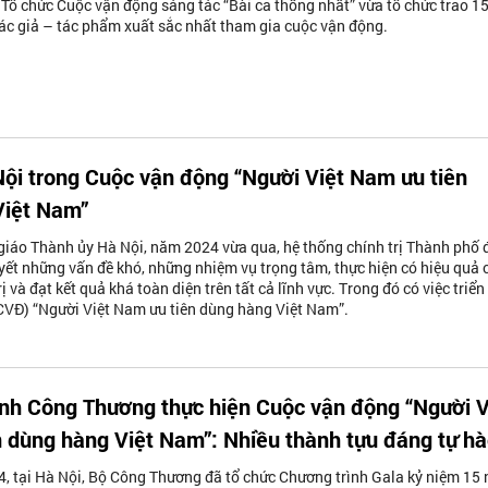
Tổ chức Cuộc vận động sáng tác “Bài ca thống nhất” vừa tổ chức trao 15
ác giả – tác phẩm xuất sắc nhất tham gia cuộc vận động.
ội trong Cuộc vận động “Người Việt Nam ưu tiên
Việt Nam”
iáo Thành ủy Hà Nội, năm 2024 vừa qua, hệ thống chính trị Thành phố 
uyết những vấn đề khó, những nhiệm vụ trọng tâm, thực hiện có hiệu quả 
ị và đạt kết quả khá toàn diện trên tất cả lĩnh vực. Trong đó có việc triển
CVĐ) “Người Việt Nam ưu tiên dùng hàng Việt Nam”.
nh Công Thương thực hiện Cuộc vận động “Người V
 dùng hàng Việt Nam”: Nhiều thành tựu đáng tự h
, tại Hà Nội, Bộ Công Thương đã tổ chức Chương trình Gala kỷ niệm 15