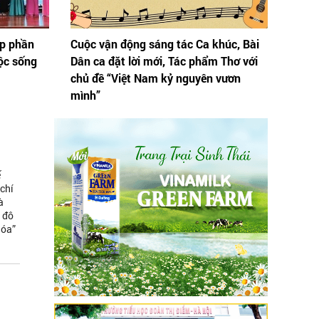
óp phần
Cuộc vận động sáng tác Ca khúc, Bài
uộc sống
Dân ca đặt lời mới, Tác phẩm Thơ với
chủ đề “Việt Nam kỷ nguyên vươn
mình”
ế
chí
à
 đô
hóa”