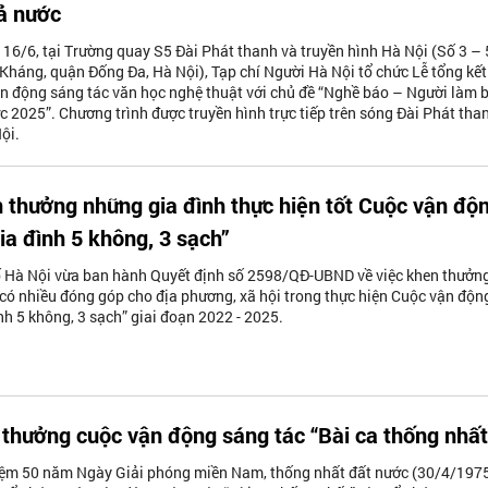
ả nước
 16/6, tại Trường quay S5 Đài Phát thanh và truyền hình Hà Nội (Số 3 – 
háng, quận Đống Đa, Hà Nội), Tạp chí Người Hà Nội tổ chức Lễ tổng kết
ận động sáng tác văn học nghệ thuật với chủ đề “Nghề báo – Người làm 
c 2025”. Chương trình được truyền hình trực tiếp trên sóng Đài Phát tha
ội.
 thưởng những gia đình thực hiện tốt Cuộc vận độ
ia đình 5 không, 3 sạch”
Hà Nội vừa ban hành Quyết định số 2598/QĐ-UBND về việc khen thưởn
 có nhiều đóng góp cho địa phương, xã hội trong thực hiện Cuộc vận độn
nh 5 không, 3 sạch” giai đoạn 2022 - 2025.
i thưởng cuộc vận động sáng tác “Bài ca thống nhất
ệm 50 năm Ngày Giải phóng miền Nam, thống nhất đất nước (30/4/197