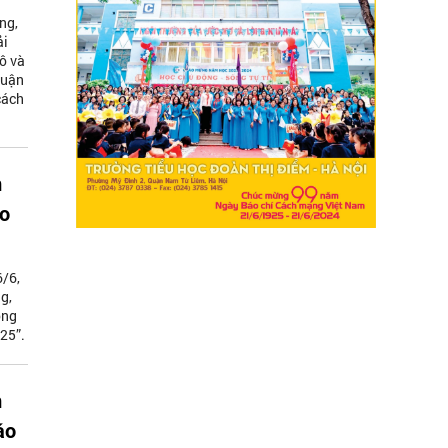
ng,
ải
ô và
luận
cách
n
áo
/6,
g,
ộng
25”.
n
áo