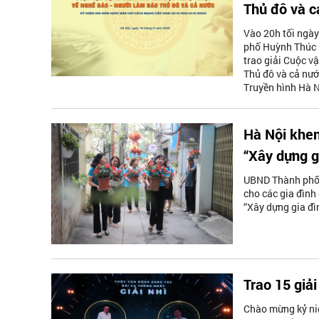
Thủ đô và c
Vào 20h tối ngày
phố Huỳnh Thúc K
trao giải Cuộc v
Thủ đô và cả nướ
Truyền hình Hà N
Hà Nội khen
“Xây dựng g
UBND Thành phố 
cho các gia đình
“Xây dựng gia đì
Trao 15 giả
Chào mừng kỷ ni