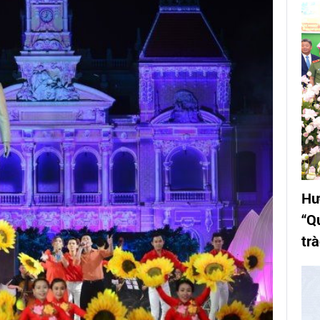
Hư
“Q
tr