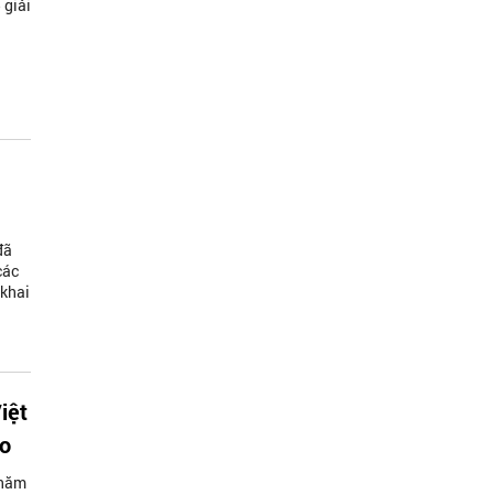
 giải
đã
các
 khai
iệt
ào
 năm