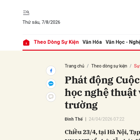
Thứ sáu, 7/8/2026
Gửi 
Theo Dòng Sự Kiện
Văn Hóa
Văn Học - Ngh
Trang chủ
Theo dòng sự kiện
Sự 
Phát động Cuộc
học nghệ thuật
trường
Đình Thế
24/04/2026 07:22
Chiều 23/4, tại Hà Nội, Tạ