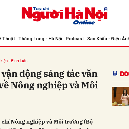
bình luận
ệ Thuật
Thăng Long - Hà Nội
Podcast
Sân Khấu - Điện Ản
kiện - Bình luận
 vận động sáng tác văn
Đọ
 về Nông nghiệp và Môi
Hủy
G
p chí Nông nghiệp và Môi trường (Bộ