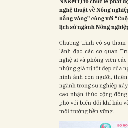
NN&MT) tổ chức lễ phát đ
nghệ thuật về Nông nghiệp
nắng vàng” cùng với “Cuộc
lịch sử ngành Nông nghiệp
Chương trình có sự tham 
lãnh đạo các cơ quan Tru
nghệ sĩ và phóng viên các
những giá trị tốt đẹp của 
hình ảnh con người, thiê
ngành trong sự nghiệp xây
cao nhận thức cộng đồng 
phó với biến đổi khí hậu v
môi trường bền vững.