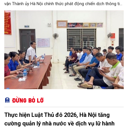
vận Thành ủy Hà Nội chính thức phát động chiến dịch thông tin,
tuyên truyền về Phong trào “Bình dân học vụ số”. Chương trình
không chỉ góp phần tăng tốc thực hiện Nghị quyết số 57-
NQ/TW của Thủ đô, mà còn khơi dậy tinh thần học tập suốt
đời, đưa tri thức và kỹ năng số thấm sâu vào mọi mặt đời sống.
Đây được xem là bước đi chiến lược để hình thành nét văn hóa
học tập mới, hướng tới phát triển toàn diện lực lượng công dân
số, xã hội số và xã hội học tập trên địa bàn thành phố.
Đừng bỏ lỡ
Thực hiện Luật Thủ đô 2026, Hà Nội tăng
cường quản lý nhà nước về dịch vụ lữ hành