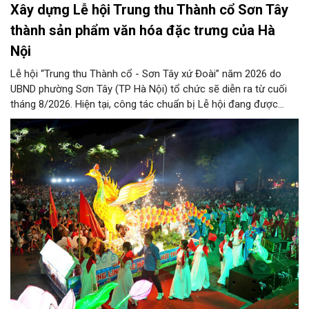
Xây dựng Lễ hội Trung thu Thành cổ Sơn Tây
thành sản phẩm văn hóa đặc trưng của Hà
Nội
Lễ hội “Trung thu Thành cổ - Sơn Tây xứ Đoài” năm 2026 do
UBND phường Sơn Tây (TP Hà Nội) tổ chức sẽ diễn ra từ cuối
tháng 8/2026. Hiện tại, công tác chuẩn bị Lễ hội đang được
chính quyền phường Sơn Tây cùng các phòng, ban, ngành, đơn
vị và 25 tổ dân phố khẩn trương triển khai, tạo khí thế sôi nổi,
sẵn sàng mang đến cho Nhân dân và du khách một mùa Trung
thu quy mô, đặc sắc và giàu bản sắc văn hóa xứ Đoài.