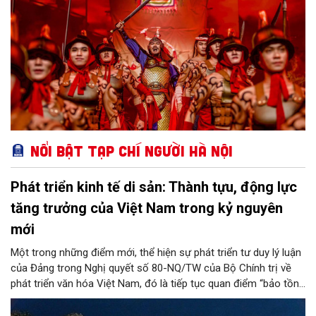
Nổi bật Tạp chí Người Hà Nội
Phát triển kinh tế di sản: Thành tựu, động lực
tăng trưởng của Việt Nam trong kỷ nguyên
mới
Một trong những điểm mới, thể hiện sự phát triển tư duy lý luận
của Đảng trong Nghị quyết số 80-NQ/TW của Bộ Chính trị về
phát triển văn hóa Việt Nam, đó là tiếp tục quan điểm “bảo tồn
và phát huy giá trị di sản văn hóa gắn kết với phát triển kinh tế -
xã hội và du lịch”; đồng thời, nâng lên một tầm cao mới: “phát