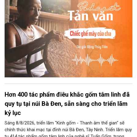
những điệu cười khúc khích.
Hơn 400 tác phẩm điêu khắc gốm tâm linh đã
quy tụ tại núi Bà Đen, sẵn sàng cho triển lãm
kỷ lục
Sáng 8/8/2026, triển lãm "Kinh gốm - Thanh âm thế gian" sẽ
chính thức khai mạc tại đỉnh núi Bà Đen, Tây Ninh. Triển lãm quy
tụ 414 tác phẩm gốm tâm linh của nghệ sĩ Tuấn Gốm, trong