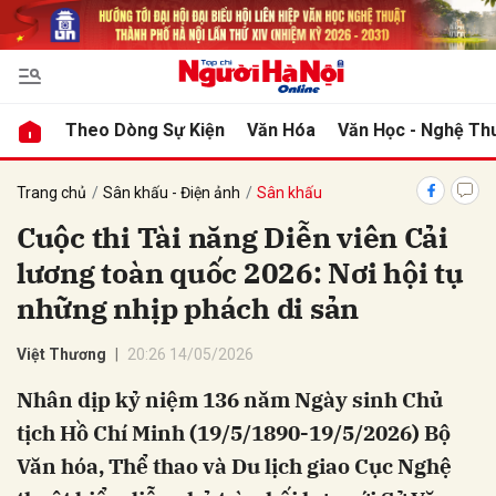
bình luận
Theo Dòng Sự Kiện
Văn Hóa
Văn Học - Nghệ Th
Trang chủ
Sân khấu - Điện ảnh
Sân khấu
Cuộc thi Tài năng Diễn viên Cải
lương toàn quốc 2026: Nơi hội tụ
những nhịp phách di sản
Việt Thương
20:26 14/05/2026
Hủy
G
Nhân dịp kỷ niệm 136 năm Ngày sinh Chủ
tịch Hồ Chí Minh (19/5/1890-19/5/2026) Bộ
Văn hóa, Thể thao và Du lịch giao Cục Nghệ