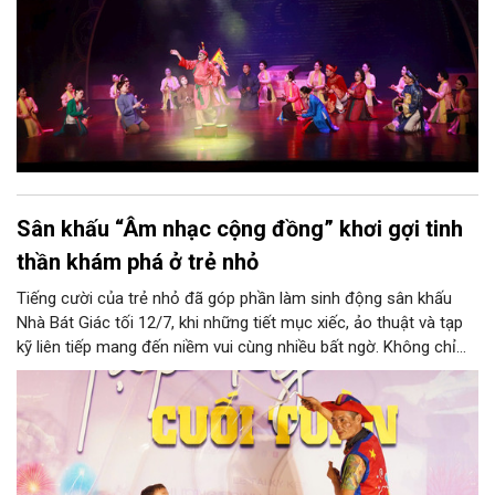
Sân khấu “Âm nhạc cộng đồng” khơi gợi tinh
thần khám phá ở trẻ nhỏ
Tiếng cười của trẻ nhỏ đã góp phần làm sinh động sân khấu
Nhà Bát Giác tối 12/7, khi những tiết mục xiếc, ảo thuật và tạp
kỹ liên tiếp mang đến niềm vui cùng nhiều bất ngờ. Không chỉ
giúp các gia đình có thêm lựa chọn giải trí trong dịp cuối tuần,
chương trình “Âm nhạc cộng đồng” còn tạo cơ hội để trẻ em
trực tiếp tiếp xúc với nghệ thuật, nuôi dưỡng trí tò mò và cảm
nhận những giá trị mà người nghệ sĩ chuyển tải qua từng màn
biểu diễn.