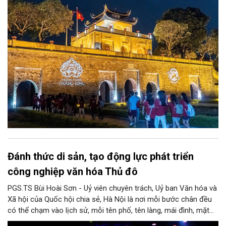
triển kinh tế di sản”.
Đánh thức di sản, tạo động lực phát triển
công nghiệp văn hóa Thủ đô
PGS.TS Bùi Hoài Sơn - Uỷ viên chuyên trách, Uỷ ban Văn hóa và
Xã hội của Quốc hội chia sẻ, Hà Nội là nơi mỗi bước chân đều
có thể chạm vào lịch sử, mỗi tên phố, tên làng, mái đình, mặt
hồ, nếp nhà, câu hát, món ăn, làn điệu, nghề thủ công đều có