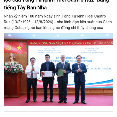
tiếng Tây Ban Nha
Nhân kỷ niệm 100 năm Ngày sinh Tổng Tư lệnh Fidel Castro
Ruz (13/8/1926 - 13/8/2026) - nhà lãnh đạo kiệt xuất của Cách
mạng Cuba, người bạn lớn, người đồng chí thủy chung của
Đảng, Nhà nước và nhân dân Việt Nam, chiều 5/8, tại Hà Nội,
Nhà xuất bản Chính trị quốc gia Sự thật phối hợp với Ban Tuyên
giáo Trung ương tổ chức Lễ giới thiệu bộ sách “Tuyển tập các
tác phẩm chọn lọc của Tổng Tư lệnh Fidel Castro Ruz” gồm 24
tập bằng tiếng Tây Ban Nha.