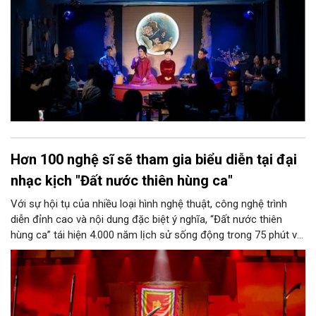
Hơn 100 nghệ sĩ sẽ tham gia biểu diễn tại đại
nhạc kịch "Đất nước thiên hùng ca"
Với sự hội tụ của nhiều loại hình nghệ thuật, công nghệ trình
diễn đỉnh cao và nội dung đặc biệt ý nghĩa, “Đất nước thiên
hùng ca” tái hiện 4.000 năm lịch sử sống động trong 75 phút với
những trải nghiệm đa giác quan lần đầu tiên xuất hiện tại Việt
Nam. Show sẽ công diễn chính thức từ ngày 10/7/2026 tại
Vinpearl Theatre (Ocean City, Hà Nội).