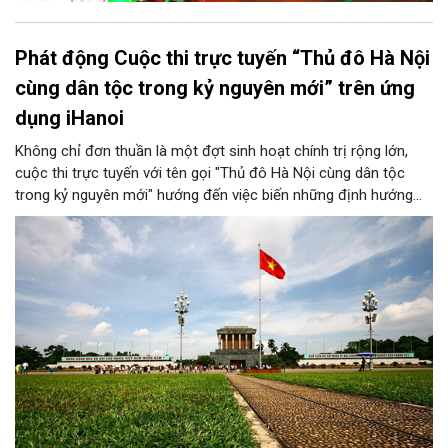
Phát động Cuộc thi trực tuyến “Thủ đô Hà Nội
cùng dân tộc trong kỷ nguyên mới” trên ứng
dụng iHanoi
Không chỉ đơn thuần là một đợt sinh hoạt chính trị rộng lớn,
cuộc thi trực tuyến với tên gọi "Thủ đô Hà Nội cùng dân tộc
trong kỷ nguyên mới" hướng đến việc biến những định hướng
chiến lược trong Nghị quyết số 02-NQ/TW của Bộ Chính trị
thành niềm tin, thành nhận thức chung của mỗi người dân.