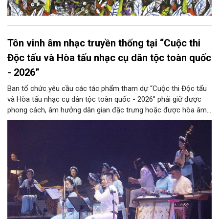
Tôn vinh âm nhạc truyền thống tại “Cuộc thi
Độc tấu và Hòa tấu nhạc cụ dân tộc toàn quốc
- 2026”
Ban tổ chức yêu cầu các tác phẩm tham dự “Cuộc thi Độc tấu
và Hòa tấu nhạc cụ dân tộc toàn quốc - 2026” phải giữ được
phong cách, âm hưởng dân gian đặc trưng hoặc được hòa âm,
phối khí mới trên nền tảng làn điệu âm nhạc truyền thống Việt
Nam, đồng thời phải được trình diễn trực tiếp bằng nhạc cụ dân
tộc.