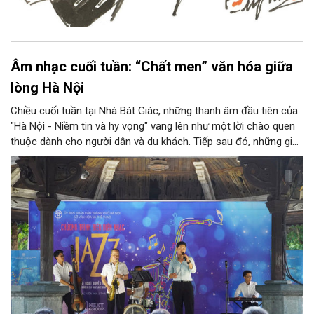
Âm nhạc cuối tuần: “Chất men” văn hóa giữa
lòng Hà Nội
Chiều cuối tuần tại Nhà Bát Giác, những thanh âm đầu tiên của
"Hà Nội - Niềm tin và hy vọng" vang lên như một lời chào quen
thuộc dành cho người dân và du khách. Tiếp sau đó, những giai
điệu jazz kinh điển của thế giới lần lượt cất lên qua phần biểu
diễn của NSƯT Quyền Văn Minh và các nghệ sĩ Bình Minh Jazz
Club, mở ra một không gian âm nhạc giàu cảm xúc ngay giữa
trung tâm Thủ đô.