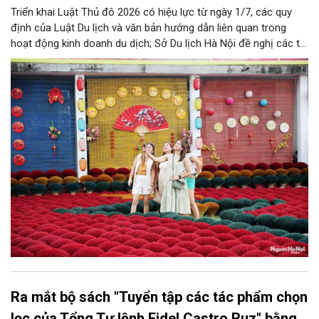
Triển khai Luật Thủ đô 2026 có hiệu lực từ ngày 1/7, các quy
định của Luật Du lịch và văn bản hướng dẫn liên quan trong
hoạt động kinh doanh du dịch; Sở Du lịch Hà Nội đề nghị các tổ
chức, đơn vị, doanh nghiệp kinh doanh dịch vụ lữ hành trên địa
bàn thành phố thực hiện một số nội dung quan trọng. Qua đó
góp phần thực hiện thắng lợi các mục tiêu phát triển du lịch Hà
Nội năm 2026 và giai đoạn tiếp theo.
Ra mắt bộ sách "Tuyển tập các tác phẩm chọn
lọc của Tổng Tư lệnh Fidel Castro Ruz" bằng