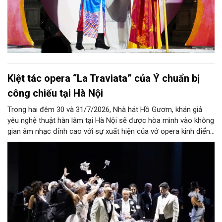
Kiệt tác opera “La Traviata” của Ý chuẩn bị
công chiếu tại Hà Nội
Trong hai đêm 30 và 31/7/2026, Nhà hát Hồ Gươm, khán giả
yêu nghệ thuật hàn lâm tại Hà Nội sẽ được hòa mình vào không
gian âm nhạc đỉnh cao với sự xuất hiện của vở opera kinh điển
“La Traviata”.