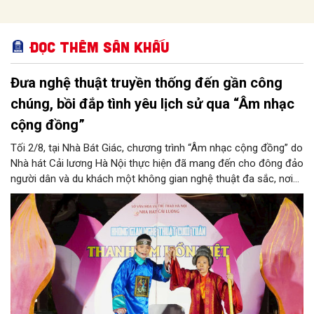
Đọc thêm Sân khấu
Đưa nghệ thuật truyền thống đến gần công
chúng, bồi đắp tình yêu lịch sử qua “Âm nhạc
cộng đồng”
Tối 2/8, tại Nhà Bát Giác, chương trình “Âm nhạc cộng đồng” do
Nhà hát Cải lương Hà Nội thực hiện đã mang đến cho đông đảo
người dân và du khách một không gian nghệ thuật đa sắc, nơi
những làn điệu cải lương, ca cổ, tân cổ và các tiết mục múa
hòa quyện trong không gian của phố đi bộ hồ Hoàn Kiếm. Đặc
biệt, chương trình có sự giao lưu của các nghệ sĩ đến từ
phương Nam, góp phần tạo nên cuộc gặp gỡ nghệ thuật giàu
cảm xúc.