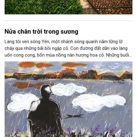
Nửa chân trời trong sương
Làng tôi ven sông Yên, một nhánh sông quanh năm lững lờ
chảy qua những bãi bồi ngập cỏ. Con đường đất dẫn vào làng
uốn cong cong, bốn mùa nồng nàn hương hoa cỏ. Những buổi
hoàng hôn, khi nắng đã dịu xuống phía cuối sông, đám hoa tím
lại thẫm màu như có ai vừa rắc lên một lớp khói.