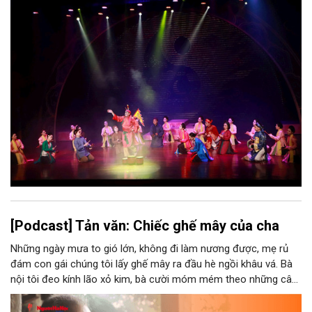
thể kể một câu chuyện về chiều sâu văn hiến của dân tộc.
Nhưng trong kỷ nguyên mới, câu hỏi đặt ra không chỉ Hà Nội có
bao nhiêu di sản, bao nhiêu văn nghệ sĩ, trí thức, không gian ký
ức, mà là làm thế nào để những giá trị ấy trở thành nguồn lực
phát triển, thành sức mạnh mềm, thành động lực sáng tạo,
thành năng lực cạnh tranh của Thủ đô.
[Podcast] Tản văn: Chiếc ghế mây của cha
Những ngày mưa to gió lớn, không đi làm nương được, mẹ rủ
đám con gái chúng tôi lấy ghế mây ra đầu hè ngồi khâu vá. Bà
nội tôi đeo kính lão xỏ kim, bà cười móm mém theo những câu
chuyện kể tếu táo của đám trẻ chúng tôi. Chiếc ghế mây phát
ra âm thanh kin kít chịu đựng sức nặng cơ thể con người theo