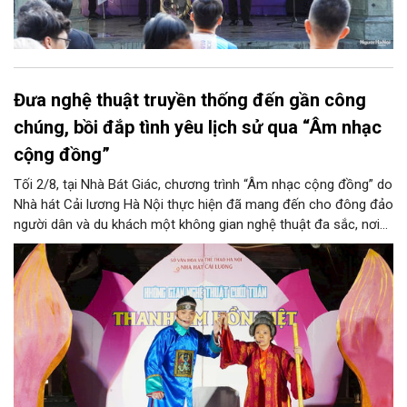
Đưa nghệ thuật truyền thống đến gần công
chúng, bồi đắp tình yêu lịch sử qua “Âm nhạc
cộng đồng”
Tối 2/8, tại Nhà Bát Giác, chương trình “Âm nhạc cộng đồng” do
Nhà hát Cải lương Hà Nội thực hiện đã mang đến cho đông đảo
người dân và du khách một không gian nghệ thuật đa sắc, nơi
những làn điệu cải lương, ca cổ, tân cổ và các tiết mục múa
hòa quyện trong không gian của phố đi bộ hồ Hoàn Kiếm. Đặc
biệt, chương trình có sự giao lưu của các nghệ sĩ đến từ
phương Nam, góp phần tạo nên cuộc gặp gỡ nghệ thuật giàu
cảm xúc.