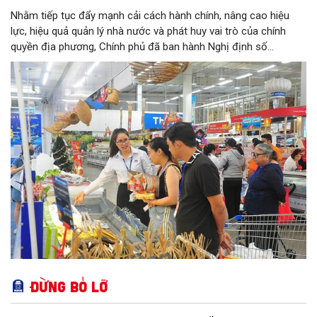
Nhằm tiếp tục đẩy mạnh cải cách hành chính, nâng cao hiệu
lực, hiệu quả quản lý nhà nước và phát huy vai trò của chính
quyền địa phương, Chính phủ đã ban hành Nghị định số
146/2025/NĐ-CP ngày 12/6/2025 quy định về phân quyền, phân
cấp trong lĩnh vực công nghiệp và thương mại. Trong đó, lĩnh
vực bảo vệ quyền lợi người tiêu dùng có nhiều nội dung quan
trọng được phân cấp cho địa phương, góp phần đưa hoạt động
hỗ trợ người tiêu dùng đến gần người dân hơn.
Đừng bỏ lỡ