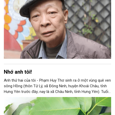
Nhớ anh tôi!
Anh thứ hai của tôi - Phạm Huy Thơ sinh ra ở một vùng quê ven
sông Hồng (thôn Tử Lý, xã Đông Ninh, huyện Khoái Châu, tỉnh
Hưng Yên trước đây; nay là xã Châu Ninh, tỉnh Hưng Yên). Tuổi
thơ của anh em chúng tôi lớn lên giữa thiếu thốn đủ bề. Nhà
đông con, ruộng ít, năm nào nước sông dâng cao là cả làng lại
trắng đồng. Cái đói, cái nghèo không phải điều gì ghê gớm bởi
chúng tôi quen với nó từ thuở nhỏ.