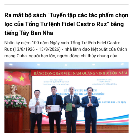
Ra mắt bộ sách "Tuyển tập các tác phẩm chọn
lọc của Tổng Tư lệnh Fidel Castro Ruz" bằng
tiếng Tây Ban Nha
Nhân kỷ niệm 100 năm Ngày sinh Tổng Tư lệnh Fidel Castro
Ruz (13/8/1926 - 13/8/2026) - nhà lãnh đạo kiệt xuất của Cách
mạng Cuba, người bạn lớn, người đồng chí thủy chung của
Đảng, Nhà nước và nhân dân Việt Nam, chiều 5/8, tại Hà Nội,
Nhà xuất bản Chính trị quốc gia Sự thật phối hợp với Ban Tuyên
giáo Trung ương tổ chức Lễ giới thiệu bộ sách “Tuyển tập các
tác phẩm chọn lọc của Tổng Tư lệnh Fidel Castro Ruz” gồm 24
tập bằng tiếng Tây Ban Nha.