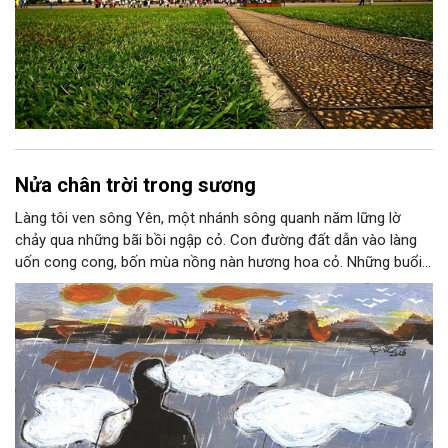
Nửa chân trời trong sương
Làng tôi ven sông Yên, một nhánh sông quanh năm lững lờ
chảy qua những bãi bồi ngập cỏ. Con đường đất dẫn vào làng
uốn cong cong, bốn mùa nồng nàn hương hoa cỏ. Những buổi
hoàng hôn, khi nắng đã dịu xuống phía cuối sông, đám hoa tím
lại thẫm màu như có ai vừa rắc lên một lớp khói.