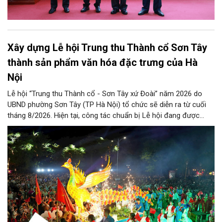
Xây dựng Lễ hội Trung thu Thành cổ Sơn Tây
thành sản phẩm văn hóa đặc trưng của Hà
Nội
Lễ hội “Trung thu Thành cổ - Sơn Tây xứ Đoài” năm 2026 do
UBND phường Sơn Tây (TP Hà Nội) tổ chức sẽ diễn ra từ cuối
tháng 8/2026. Hiện tại, công tác chuẩn bị Lễ hội đang được
chính quyền phường Sơn Tây cùng các phòng, ban, ngành, đơn
vị và 25 tổ dân phố khẩn trương triển khai, tạo khí thế sôi nổi,
sẵn sàng mang đến cho Nhân dân và du khách một mùa Trung
thu quy mô, đặc sắc và giàu bản sắc văn hóa xứ Đoài.