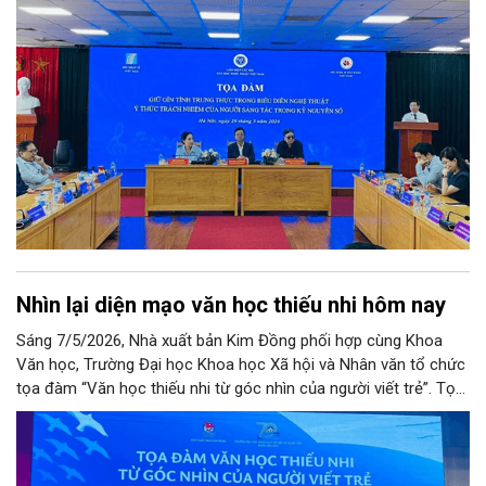
trong lĩnh vực âm nhạc, sân khấu.
Nhìn lại diện mạo văn học thiếu nhi hôm nay
Sáng 7/5/2026, Nhà xuất bản Kim Đồng phối hợp cùng Khoa
Văn học, Trường Đại học Khoa học Xã hội và Nhân văn tổ chức
tọa đàm “Văn học thiếu nhi từ góc nhìn của người viết trẻ”. Tọa
đàm là cơ hội để nhìn lại đời sống văn học thiếu nhi hiện nay; vị
trí, vai trò của văn học thiếu nhi trong đời sống đương đại và
cách người viết trẻ hiện nay tiếp cận thế giới tâm hồn trẻ thơ.