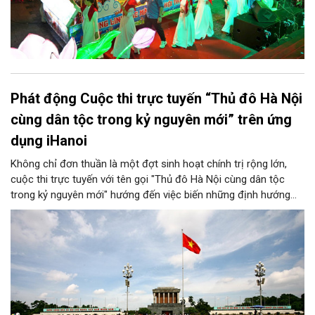
Phát động Cuộc thi trực tuyến “Thủ đô Hà Nội
cùng dân tộc trong kỷ nguyên mới” trên ứng
dụng iHanoi
Không chỉ đơn thuần là một đợt sinh hoạt chính trị rộng lớn,
cuộc thi trực tuyến với tên gọi "Thủ đô Hà Nội cùng dân tộc
trong kỷ nguyên mới" hướng đến việc biến những định hướng
chiến lược trong Nghị quyết số 02-NQ/TW của Bộ Chính trị
thành niềm tin, thành nhận thức chung của mỗi người dân.