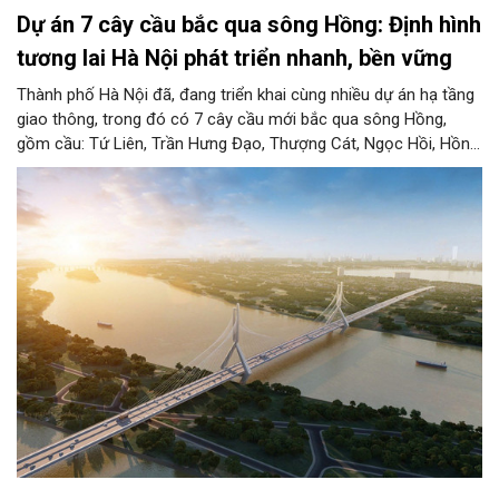
Dự án 7 cây cầu bắc qua sông Hồng: Định hình
tương lai Hà Nội phát triển nhanh, bền vững
Thành phố Hà Nội đã, đang triển khai cùng nhiều dự án hạ tầng
giao thông, trong đó có 7 cây cầu mới bắc qua sông Hồng,
gồm cầu: Tứ Liên, Trần Hưng Đạo, Thượng Cát, Ngọc Hồi, Hồng
Hà, Mễ Sở và Vân Phúc. 7 cây cầu này vừa giải bài toán hạ tầng
giao thông Thủ đô, vừa thể hiện tầm nhìn chiến lược và cuộc
cách mạng không gian để định hình tương lai phát triển bền
vững Thủ đô trong kỷ nguyên mới.