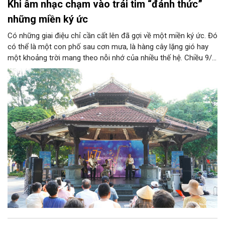
Khi âm nhạc chạm vào trái tim “đánh thức”
những miền ký ức
Có những giai điệu chỉ cần cất lên đã gợi về một miền ký ức. Đó
có thể là một con phố sau cơn mưa, là hàng cây lặng gió hay
một khoảng trời mang theo nỗi nhớ của nhiều thế hệ. Chiều 9/8,
tại Nhà Bát Giác - Vườn hoa Lý Thái Tổ, chương trình “Âm nhạc
cuối tuần” sẽ mở ra một không gian như thế, nơi mỗi tác phẩm
trở thành một lát cắt tinh tế về vẻ đẹp của con người và đời
sống.