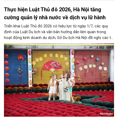
Thực hiện Luật Thủ đô 2026, Hà Nội tăng
cường quản lý nhà nước về dịch vụ lữ hành
Triển khai Luật Thủ đô 2026 có hiệu lực từ ngày 1/7, các quy
định của Luật Du lịch và văn bản hướng dẫn liên quan trong
hoạt động kinh doanh du dịch; Sở Du lịch Hà Nội đề nghị các tổ
chức, đơn vị, doanh nghiệp kinh doanh dịch vụ lữ hành trên địa
bàn thành phố thực hiện một số nội dung quan trọng. Qua đó
góp phần thực hiện thắng lợi các mục tiêu phát triển du lịch Hà
Nội năm 2026 và giai đoạn tiếp theo.