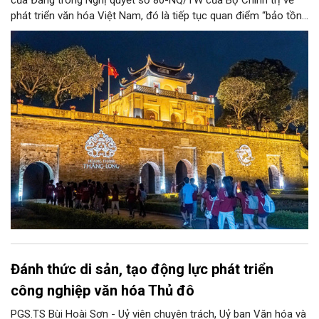
của Đảng trong Nghị quyết số 80-NQ/TW của Bộ Chính trị về
phát triển văn hóa Việt Nam, đó là tiếp tục quan điểm “bảo tồn
và phát huy giá trị di sản văn hóa gắn kết với phát triển kinh tế -
xã hội và du lịch”; đồng thời, nâng lên một tầm cao mới: “phát
triển kinh tế di sản”.
Đánh thức di sản, tạo động lực phát triển
công nghiệp văn hóa Thủ đô
PGS.TS Bùi Hoài Sơn - Uỷ viên chuyên trách, Uỷ ban Văn hóa và