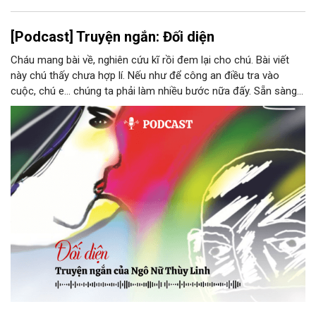
[Podcast] Truyện ngắn: Đối diện
Cháu mang bài về, nghiên cứu kĩ rồi đem lại cho chú. Bài viết
này chú thấy chưa hợp lí. Nếu như để công an điều tra vào
cuộc, chú e… chúng ta phải làm nhiều bước nữa đấy. Sẵn sàng
thì tiếp tục nhé! Chú Minh cầm tập bài viết đưa lại cho Thy. Cô
ngại ngùng đỡ lấy. Đây là lần thứ ba, loạt bài phóng sự của mình
bị Tổng biên tập kêu lên để trả lại...