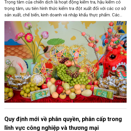
Trọng tâm của chiến dịch là hoạt động kiểm tra, hậu kiểm có
trọng tâm, ưu tiên hình thức kiểm tra đột xuất đối với các cơ sở
sản xuất, chế biến, kinh doanh và nhập khẩu thực phẩm. Các
nhóm mặt hàng tiêu thụ mạnh như bánh Trung thu, bánh mứt
kẹo, rượu, bia, nước giải khát, phụ gia thực phẩm...
Quy định mới về phân quyền, phân cấp trong
lĩnh vực công nghiệp và thương mại