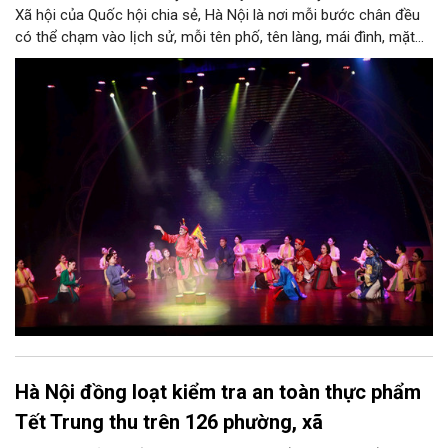
Xã hội của Quốc hội chia sẻ, Hà Nội là nơi mỗi bước chân đều
có thể chạm vào lịch sử, mỗi tên phố, tên làng, mái đình, mặt
hồ, nếp nhà, câu hát, món ăn, làn điệu, nghề thủ công đều có
thể kể một câu chuyện về chiều sâu văn hiến của dân tộc.
Nhưng trong kỷ nguyên mới, câu hỏi đặt ra không chỉ Hà Nội có
bao nhiêu di sản, bao nhiêu văn nghệ sĩ, trí thức, không gian ký
ức, mà là làm thế nào để những giá trị ấy trở thành nguồn lực
phát triển, thành sức mạnh mềm, thành động lực sáng tạo,
thành năng lực cạnh tranh của Thủ đô.
Hà Nội đồng loạt kiểm tra an toàn thực phẩm
Tết Trung thu trên 126 phường, xã