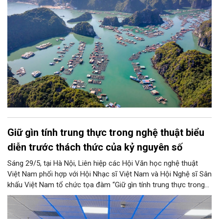
Giữ gìn tính trung thực trong nghệ thuật biểu
diễn trước thách thức của kỷ nguyên số
Sáng 29/5, tại Hà Nội, Liên hiệp các Hội Văn học nghệ thuật
Việt Nam phối hợp với Hội Nhạc sĩ Việt Nam và Hội Nghệ sĩ Sân
khấu Việt Nam tổ chức tọa đàm “Giữ gìn tính trung thực trong
biểu diễn nghệ thuật; ý thức trách nhiệm của người sáng tác
trong kỷ nguyên số”. Tọa đàm thu hút sự tham gia của nhiều
nhà quản lý văn hóa, văn nghệ sĩ, nhà nghiên cứu và chuyên gia