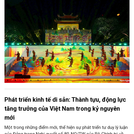
bước đi mới của Thủ đô trong việc xây dựng một sự kiện văn
hóa - thể thao mang tầm quốc tế, góp phần tôn vinh truyền
thống thượng võ dân tộc, quảng bá hình ảnh Hà Nội và thúc đẩy
giao lưu văn hóa, thể thao với bạn bè thế giới.
Phát triển kinh tế di sản: Thành tựu, động lực
tăng trưởng của Việt Nam trong kỷ nguyên
mới
Một trong những điểm mới, thể hiện sự phát triển tư duy lý luận