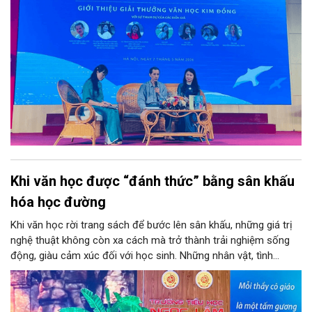
Khi văn học được “đánh thức” bằng sân khấu
hóa học đường
Khi văn học rời trang sách để bước lên sân khấu, những giá trị
nghệ thuật không còn xa cách mà trở thành trải nghiệm sống
động, giàu cảm xúc đối với học sinh. Những nhân vật, tình
huống và thông điệp từng được tiếp nhận qua con chữ nay
được tái hiện bằng hình thể, âm thanh và ánh sáng, giúp người
học không chỉ “hiểu” mà còn “cảm” sâu sắc hơn giá trị của tác