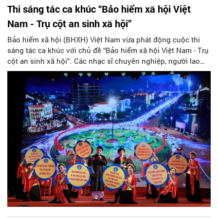
Thi sáng tác ca khúc “Bảo hiểm xã hội Việt
Nam - Trụ cột an sinh xã hội”
Bảo hiểm xã hội (BHXH) Việt Nam vừa phát động cuộc thi
sáng tác ca khúc với chủ đề “Bảo hiểm xã hội Việt Nam - Trụ
cột an sinh xã hội”. Các nhạc sĩ chuyên nghiệp, người lao
động trong, ngoài Ngành, người dân cả nước đều có thể gửi
ca khúc dự thi và có cơ hội giành giải thưởng cao nhất 50
triệu đồng.