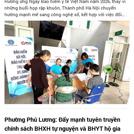
Hưởng ứng Ngày Bảo hiểm y tế Việt Nam năm 2026, thay vì
những buổi họp rập khuôn, Thành phố Hà Nội chuyển
hướng mạnh mẽ sang công nghệ số, kết hợp với việc đối
thoại trực tiếp tại từng thôn xóm, tổ dân phố, tập trung sâu
vào nhóm đối tượng tham gia theo hộ gia đình.
Phường Phú Lương: Đẩy mạnh tuyên truyền
chính sách BHXH tự nguyện và BHYT hộ gia