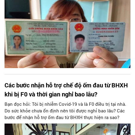
Các bước nhận hỗ trợ chế độ ốm đau từ BHXH
khi bị F0 và thời gian nghỉ bao lâu?
Bạn đọc hỏi: Tôi bị nhiễm Covid-19 và là F0 điều trị tại nhà.
Do sức khỏe chưa ổn định nên tôi được nghỉ bao lâu? Các
bước để nhận hỗ trợ ốm đau từ BHXH thực hiện ra sao?