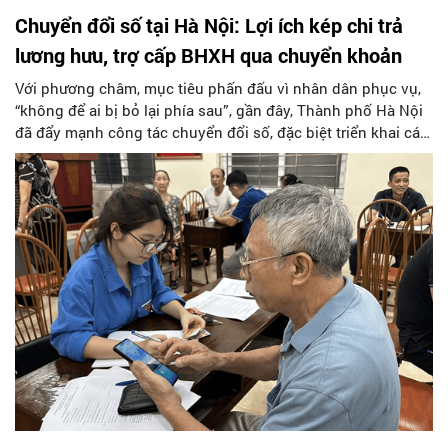
Chuyển đổi số tại Hà Nội: Lợi ích kép chi trả
lương hưu, trợ cấp BHXH qua chuyển khoản
Với phương châm, mục tiêu phấn đấu vì nhân dân phục vụ,
“không để ai bị bỏ lại phía sau”, gần đây, Thành phố Hà Nội
đã đẩy mạnh công tác chuyển đổi số, đặc biệt triển khai các
giải pháp chi trả trợ cấp bảo hiểm xã hội (BHXH), chi trả
lương hưu với người thụ hưởng qua hình thức chuyển
khoản.