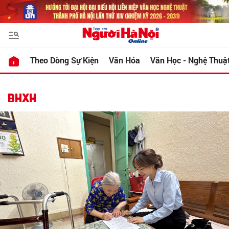
Theo Dòng Sự Kiện
Văn Hóa
Văn Học - Nghệ Thuậ
BHXH