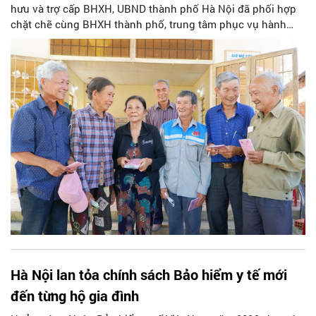
hưu và trợ cấp BHXH, UBND thành phố Hà Nội đã phối hợp
chặt chẽ cùng BHXH thành phố, trung tâm phục vụ hành
chính công, chính quyền địa phương và ngành bưu điện
triển khai các giải pháp hỗ trợ đồng bộ. Trong thời gian qua,
các tổ xung kích liên ngành đã được thành lập để hỗ trợ trực
tiếp, hướng dẫn làm thủ tục và chứng thực chữ ký tại các
điểm sinh hoạt cộng đồng hoặc ngay tại nhà cho những
trường hợp đặc biệt như người cao tuổi hay người có sức
khỏe yếu.
Hà Nội lan tỏa chính sách Bảo hiểm y tế mới
đến từng hộ gia đình