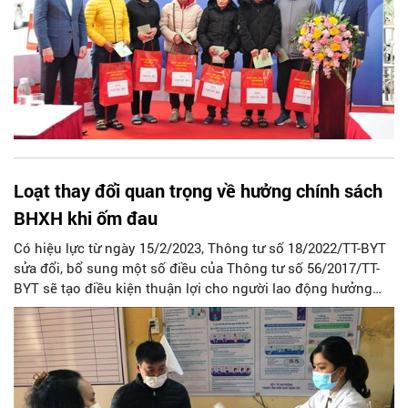
Loạt thay đổi quan trọng về hưởng chính sách
BHXH khi ốm đau
Có hiệu lực từ ngày 15/2/2023, Thông tư số 18/2022/TT-BYT
sửa đổi, bổ sung một số điều của Thông tư số 56/2017/TT-
BYT sẽ tạo điều kiện thuận lợi cho người lao động hưởng
chính sách BHXH khi bị ốm đau, mắc COVID-19 điều trị tại cơ
sở khám bệnh, chữa bệnh, bị tai nạn lao động, mắc bệnh
nghề nghiệp.