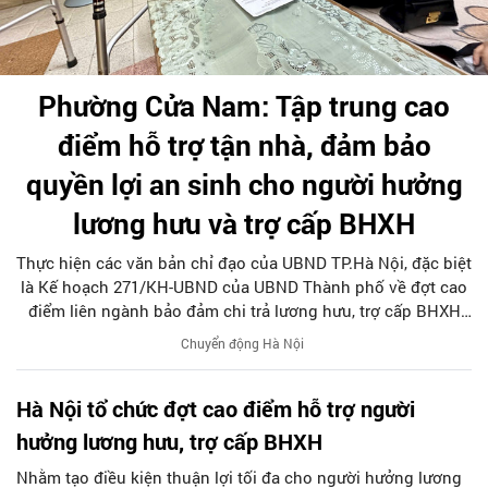
Phường Cửa Nam: Tập trung cao
điểm hỗ trợ tận nhà, đảm bảo
quyền lợi an sinh cho người hưởng
lương hưu và trợ cấp BHXH
Thực hiện các văn bản chỉ đạo của UBND TP.Hà Nội, đặc biệt
là Kế hoạch 271/KH-UBND của UBND Thành phố về đợt cao
điểm liên ngành bảo đảm chi trả lương hưu, trợ cấp BHXH
không bị gián đoạn. Với tinh thần tiên phong phục vụ, ngay
Chuyển động Hà Nội
từ khi UBND TP. Hà Nội ban hành Kế hoạch, phường Cửa
Nam đã tập trung lực lượng, phối hợp chặt chẽ cùng BHXH
Hà Nội tổ chức đợt cao điểm hỗ trợ người
cơ sở Hoàn Kiếm, Chi nhánh số 3 Trung tâm Phục vụ hành
chính công và Bưu điện Hoàn Kiếm rà soát, hỗ trợ tận nhà
hưởng lương hưu, trợ cấp BHXH
người dân hoàn thiện thủ tục ủy quyền nhận lương hưu, trợ
Nhằm tạo điều kiện thuận lợi tối đa cho người hưởng lương
cấp