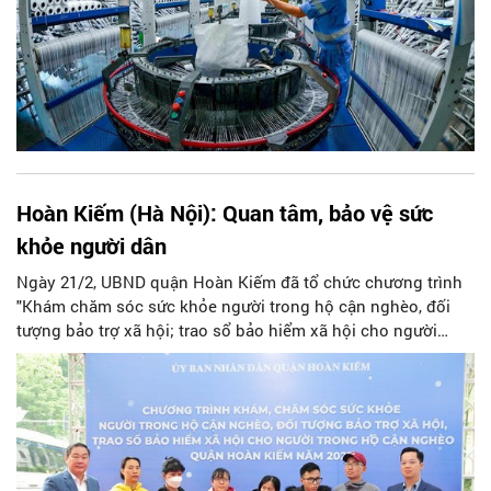
Hoàn Kiếm (Hà Nội): Quan tâm, bảo vệ sức
khỏe người dân
Ngày 21/2, UBND quận Hoàn Kiếm đã tổ chức chương trình
"Khám chăm sóc sức khỏe người trong hộ cận nghèo, đối
tượng bảo trợ xã hội; trao sổ bảo hiểm xã hội cho người
trong hộ cận nghèo quận Hoàn Kiếm năm 2023". Đến tham
dự có đồng chí Lê Hồng Sơn, Ủy viên Ban Thường vụ Thành
ủy, Phó Chủ tịch Thường trực UBND thành phố Hà Nội.