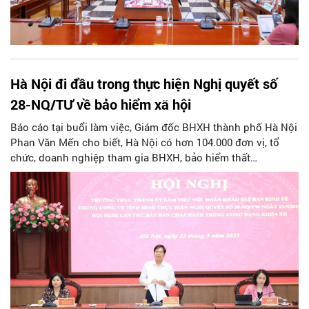
Hà Nội đi đầu trong thực hiện Nghị quyết số
28-NQ/TƯ về bảo hiểm xã hội
Báo cáo tại buổi làm việc, Giám đốc BHXH thành phố Hà Nội
Phan Văn Mến cho biết, Hà Nội có hơn 104.000 đơn vị, tổ
chức, doanh nghiệp tham gia BHXH, bảo hiểm thất
nghiệp (BHTN); cũng là địa phương có số tiền chi trả lương
hưu và trợ cấp BHXH hằng tháng lớn nhất cả nước.