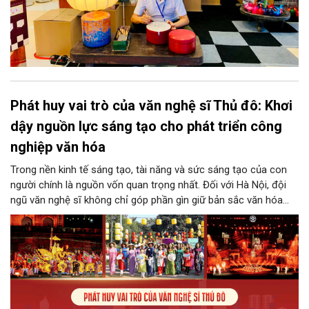
Phát huy vai trò của văn nghệ sĩ Thủ đô: Khơi
dậy nguồn lực sáng tạo cho phát triển công
nghiệp văn hóa
Trong nền kinh tế sáng tạo, tài năng và sức sáng tạo của con
người chính là nguồn vốn quan trọng nhất. Đối với Hà Nội, đội
ngũ văn nghệ sĩ không chỉ góp phần gìn giữ bản sắc văn hóa
mà còn giữ vai trò trung tâm trong quá trình hình thành các sản
phẩm công nghiệp văn hóa có giá trị. Khơi dậy, phát huy và tạo
điều kiện để nguồn lực sáng tạo ấy phát triển sẽ là “chìa khóa”
để Hà Nội khai thác hiệu quả tiềm năng văn hóa, nâng cao năng
lực cạnh tranh và khẳng định vị thế của một trung tâm sáng tạo
trong kỷ nguyên mới.