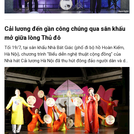
Cải lương đến gần công chúng qua sân khấu
mở giữa lòng Thủ đô
Tối 19/7, tại sân khấu Nhà Bát Giác (phố đi bộ hồ Hoàn Kiếm,
Hà Nội), chương trình "Biểu diễn nghệ thuật cộng đồng" của
Nhà hát Cải lương Hà Nội đã thu hút đông đảo người dân và du
khách. Đặc biệt, trích đoạn cải lương Kẻ sỹ Thăng Long trở
thành điểm nhấn, góp phần đưa nghệ thuật truyền thống đến
gần hơn với công chúng trong không gian văn hóa mở của Thủ
đô.