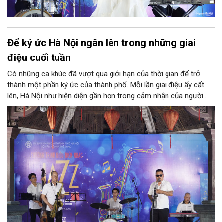
Để ký ức Hà Nội ngân lên trong những giai
điệu cuối tuần
Có những ca khúc đã vượt qua giới hạn của thời gian để trở
thành một phần ký ức của thành phố. Mỗi lần giai điệu ấy cất
lên, Hà Nội như hiện diện gần hơn trong cảm nhận của người
nghe. Chiều 26/7, chương trình "Âm nhạc cuối tuần" tại Nhà Bát
Giác sẽ đưa công chúng bước vào hành trình âm nhạc nơi
những bản tình ca về Hà Nội gặp gỡ tinh thần jazz thế giới, góp
thêm một sắc màu cho đời sống văn hóa của Thủ đô.