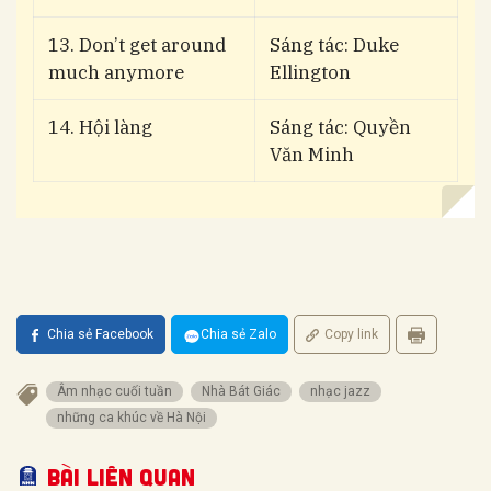
13. Don’t get around
Sáng tác: Duke
much anymore
Ellington
14. Hội làng
Sáng tác: Quyền
Văn Minh
Chia sẻ Facebook
Chia sẻ Zalo
Copy link
Âm nhạc cuối tuần
Nhà Bát Giác
nhạc jazz
những ca khúc về Hà Nội
Bài liên quan