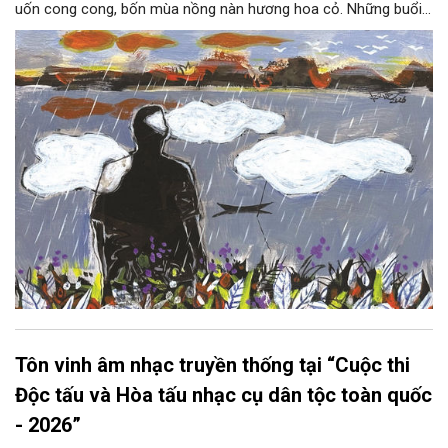
uốn cong cong, bốn mùa nồng nàn hương hoa cỏ. Những buổi
hoàng hôn, khi nắng đã dịu xuống phía cuối sông, đám hoa tím
lại thẫm màu như có ai vừa rắc lên một lớp khói.
Tôn vinh âm nhạc truyền thống tại “Cuộc thi
Độc tấu và Hòa tấu nhạc cụ dân tộc toàn quốc
- 2026”