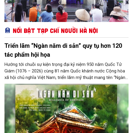
Nổi bật Tạp chí Người Hà Nội
Triển lãm “Ngàn năm di sản” quy tụ hơn 120
tác phẩm hội họa
Hướng tới chuỗi sự kiện trọng đại kỷ niệm 950 năm Quốc Tử
Giám (1076 – 2026) cùng 81 năm Quốc khánh nước Cộng hòa
xã hội chủ nghĩa Việt Nam, triển lãm mỹ thuật mang tên “Ngàn
năm di sản” sẽ chính thức khai mạc vào ngày 8/8 tại Nhà Thái
Học, Di tích Quốc gia đặc biệt Văn Miếu – Quốc Tử Giám. Sự
kiện kéo dài đến ngày 25/9/2026 hứa hẹn trở thành điểm đến
văn hóa đầy sức hút, góp phần làm phong phú đời sống nghệ
thuật của Thủ đô trong mùa thu này.