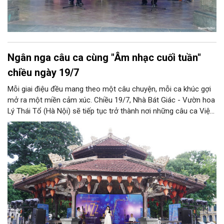
Ngân nga câu ca cùng "Âm nhạc cuối tuần"
chiều ngày 19/7
Mỗi giai điệu đều mang theo một câu chuyện, mỗi ca khúc gợi
mở ra một miền cảm xúc. Chiều 19/7, Nhà Bát Giác - Vườn hoa
Lý Thái Tổ (Hà Nội) sẽ tiếp tục trở thành nơi những câu ca Việt
Nam hòa cùng nhịp jazz đương đại, đưa công chúng đến gần
hơn với vẻ đẹp của âm nhạc và những giá trị văn hóa được bồi
đắp trong đời sống thường nhật.