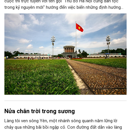
cuộc thi trực tuyến với tên gọi "Thủ đô Hà Nội cùng dân tộc
trong kỷ nguyên mới" hướng đến việc biến những định hướng
chiến lược trong Nghị quyết số 02-NQ/TW của Bộ Chính trị
thành niềm tin, thành nhận thức chung của mỗi người dân.
Nửa chân trời trong sương
Làng tôi ven sông Yên, một nhánh sông quanh năm lững lờ
chảy qua những bãi bồi ngập cỏ. Con đường đất dẫn vào làng