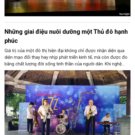
Những giai điệu nuôi dưỡng một Thủ đô hạnh
phúc
Giá trị của một đô thị hiện đại không chỉ được nhận diện qua
diện mạo đổi thay hay nhịp phát triển kinh tế, mà còn được đo
bằng chất lượng đời sống tinh thần của người dân. Khi nghệ
thuật hiện diện trong những không gian mở, trở thành một phần
của sinh hoạt thường nhật, văn hóa dần thấm sâu vào cộng
đồng bằng những cách tự nhiên nhất.