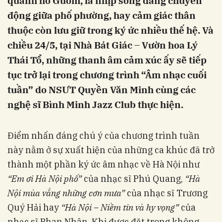
quanh hồ Gươm, là nhịp sống đang chuyển
động giữa phố phường, hay cảm giác thân
thuộc còn lưu giữ trong ký ức nhiều thế hệ. Và
chiều 24/5, tại Nhà Bát Giác – Vườn hoa Lý
Thái Tổ, những thanh âm cảm xúc ấy sẽ tiếp
tục trở lại trong chương trình “Âm nhạc cuối
tuần” do NSƯT Quyền Văn Minh cùng các
nghệ sĩ Bình Minh Jazz Club thực hiện.
Điểm nhấn đáng chú ý của chương trình tuần
này nằm ở sự xuất hiện của những ca khúc đã trở
thành một phần ký ức âm nhạc về Hà Nội như
“Em ơi Hà Nội phố”
của nhạc sĩ Phú Quang,
“Hà
Nội mùa vắng những cơn mưa”
của nhạc sĩ Trương
Quý Hải hay
“Hà Nội – Niềm tin và hy vọng”
của
nhạc sĩ Phan Nhân. Khi được đặt trong không