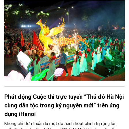
chính quyền phường Sơn Tây cùng các phòng, ban, ngành, đơn
vị và 25 tổ dân phố khẩn trương triển khai, tạo khí thế sôi nổi,
sẵn sàng mang đến cho Nhân dân và du khách một mùa Trung
thu quy mô, đặc sắc và giàu bản sắc văn hóa xứ Đoài.
Phát động Cuộc thi trực tuyến “Thủ đô Hà Nội
cùng dân tộc trong kỷ nguyên mới” trên ứng
dụng iHanoi
Không chỉ đơn thuần là một đợt sinh hoạt chính trị rộng lớn,