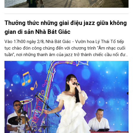
Thưởng thức những giai điệu jazz giữa không
gian di sản Nhà Bát Giác
Vào 17h00 ngày 2/8, Nhà Bát Giác - Vườn hoa Lý Thái Tổ tiếp
tục chào đón công chúng đến với chương trình "Âm nhạc cuối
tuần", nơi những thanh âm của jazz trở thành chiếc cầu nối đưa
nhiều nền văn hóa gặp gỡ trong không gian di sản giữa lòng Thủ
đô. Từ những tác phẩm kinh điển của thế giới đến những giai
điệu Việt Nam đậm chất tự sự, chương trình mở ra một hành
trình thưởng thức âm nhạc đa tầng cảm xúc, góp phần bồi đắp
diện mạo văn hóa của Hà Nội - Thành phố sáng tạo.