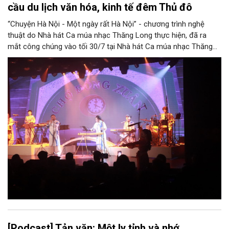
cầu du lịch văn hóa, kinh tế đêm Thủ đô
“Chuyện Hà Nội - Một ngày rất Hà Nội” - chương trình nghệ
thuật do Nhà hát Ca múa nhạc Thăng Long thực hiện, đã ra
mắt công chúng vào tối 30/7 tại Nhà hát Ca múa nhạc Thăng
Long (số 31 - 33 phố Lương Văn Can, phường Hoàn Kiếm).
[Podcast] Tản văn: Một ly tỉnh và nhớ