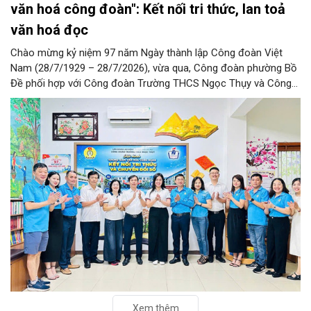
văn hoá công đoàn": Kết nối tri thức, lan toả
văn hoá đọc
Chào mừng kỷ niệm 97 năm Ngày thành lập Công đoàn Việt
Nam (28/7/1929 – 28/7/2026), vừa qua, Công đoàn phường Bồ
Đề phối hợp với Công đoàn Trường THCS Ngọc Thụy và Công
đoàn Trường Tiểu học Ái Mộ B tổ chức Lễ ra mắt Mô hình
“Không gian văn hóa công đoàn”.
Xem thêm