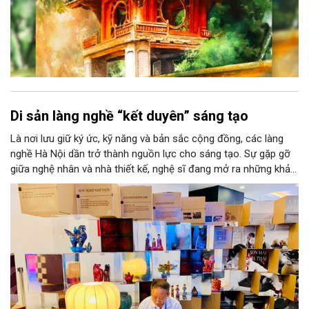
Di sản làng nghề “kết duyên” sáng tạo
Là nơi lưu giữ ký ức, kỹ năng và bản sắc cộng đồng, các làng
nghề Hà Nội dần trở thành nguồn lực cho sáng tạo. Sự gặp gỡ
giữa nghệ nhân và nhà thiết kế, nghệ sĩ đang mở ra những khả
năng phát triển mới cho thủ công đương đại trên nền tảng di
sản. Từ những cuộc “kết duyên” đầy cảm hứng ấy, Hà Nội đang
khơi thông mạch ngầm của hệ sinh thái thủ công, biến vốn cổ
thành động lực bền vững cho tương lai.