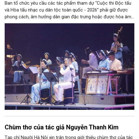
Ban tổ chức yêu cầu các tác phẩm tham dự “Cuộc thi Độc tấu
và Hòa tấu nhạc cụ dân tộc toàn quốc - 2026” phải giữ được
phong cách, âm hưởng dân gian đặc trưng hoặc được hòa âm,
phối khí mới trên nền tảng làn điệu âm nhạc truyền thống Việt
Nam, đồng thời phải được trình diễn trực tiếp bằng nhạc cụ dân
tộc.
Chùm thơ của tác giả Nguyễn Thanh Kim
Tạp chí Người Hà Nội xin trân trọng giới thiệu chùm thơ của tác