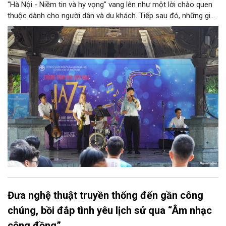
"Hà Nội - Niềm tin và hy vọng" vang lên như một lời chào quen
thuộc dành cho người dân và du khách. Tiếp sau đó, những giai
điệu jazz kinh điển của thế giới lần lượt cất lên qua phần biểu
diễn của NSƯT Quyền Văn Minh và các nghệ sĩ Bình Minh Jazz
Club, mở ra một không gian âm nhạc giàu cảm xúc ngay giữa
trung tâm Thủ đô.
Đưa nghệ thuật truyền thống đến gần công
chúng, bồi đắp tình yêu lịch sử qua “Âm nhạc
cộng đồng”