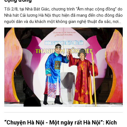
Tối 2/8, tại Nhà Bát Giác, chương trình “Âm nhạc cộng đồng” do
Nhà hát Cải lương Hà Nội thực hiện đã mang đến cho đông đảo
người dân và du khách một không gian nghệ thuật đa sắc, nơi
những làn điệu cải lương, ca cổ, tân cổ và các tiết mục múa
hòa quyện trong không gian của phố đi bộ hồ Hoàn Kiếm. Đặc
biệt, chương trình có sự giao lưu của các nghệ sĩ đến từ
phương Nam, góp phần tạo nên cuộc gặp gỡ nghệ thuật giàu
cảm xúc.
“Chuyện Hà Nội - Một ngày rất Hà Nội”: Kích