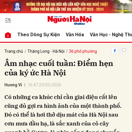
bình luận
Theo Dòng Sự Kiện
Văn Hóa
Văn Học - Nghệ Th
Trang chủ
Thăng Long - Hà Nội
36 phố phường
Âm nhạc cuối tuần: Điểm hẹn
của ký ức Hà Nội
Hương Vi
16:47 23/05/2026
Có những ca khúc chỉ cần giai điệu cất lên
Hủy
G
cũng đủ gợi ra hình ảnh của một thành phố.
Đó có thể là hơi thở dịu mát của Hà Nội sau
cơn mưa đầu hạ, là sắc xanh của cỏ cây