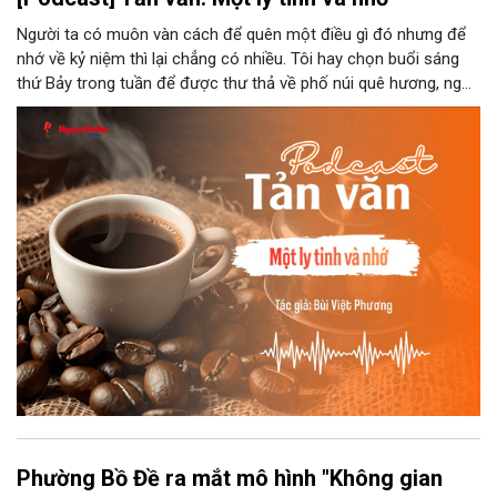
Người ta có muôn vàn cách để quên một điều gì đó nhưng để
nhớ về kỷ niệm thì lại chẳng có nhiều. Tôi hay chọn buổi sáng
thứ Bảy trong tuần để được thư thả về phố núi quê hương, ngồi
đợi giọt đắng của đất đai, mưa nắng điểm từng nhịp xuống
chiếc ly sứ như đợi thời gian mở cánh cửa diệu kì của mình.
Phường Bồ Đề ra mắt mô hình "Không gian