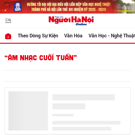
Theo Dòng Sự Kiện
Văn Hóa
Văn Học - Nghệ Thuậ
“ÂM NHẠC CUỐI TUẦN”