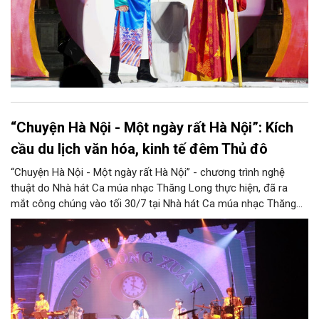
“Chuyện Hà Nội - Một ngày rất Hà Nội”: Kích
cầu du lịch văn hóa, kinh tế đêm Thủ đô
“Chuyện Hà Nội - Một ngày rất Hà Nội” - chương trình nghệ
thuật do Nhà hát Ca múa nhạc Thăng Long thực hiện, đã ra
mắt công chúng vào tối 30/7 tại Nhà hát Ca múa nhạc Thăng
Long (số 31 - 33 phố Lương Văn Can, phường Hoàn Kiếm).