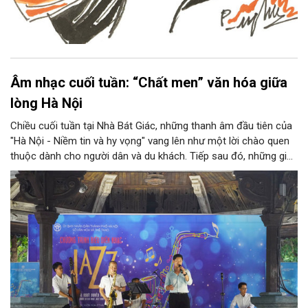
Âm nhạc cuối tuần: “Chất men” văn hóa giữa
lòng Hà Nội
Chiều cuối tuần tại Nhà Bát Giác, những thanh âm đầu tiên của
"Hà Nội - Niềm tin và hy vọng" vang lên như một lời chào quen
thuộc dành cho người dân và du khách. Tiếp sau đó, những giai
điệu jazz kinh điển của thế giới lần lượt cất lên qua phần biểu
diễn của NSƯT Quyền Văn Minh và các nghệ sĩ Bình Minh Jazz
Club, mở ra một không gian âm nhạc giàu cảm xúc ngay giữa
trung tâm Thủ đô.