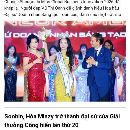
Chung kết cuộc thi Miss Global Business Innovation 2026 đã
khép lại. Người đẹp Vũ Thị Oanh đã giành danh hiệu Hoa hậu
Đại sứ Doanh nhân Sáng tạo Toàn cầu, đánh dấu một cột mốc
đáng tự hào của nhận sắc và trí tuệ Việt Nam trên đấu trường
quốc tế.
Soobin, Hòa Minzy trở thành đại sứ của Giải
thưởng Cống hiến lần thứ 20