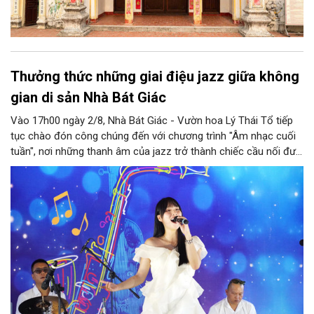
Thưởng thức những giai điệu jazz giữa không
gian di sản Nhà Bát Giác
Vào 17h00 ngày 2/8, Nhà Bát Giác - Vườn hoa Lý Thái Tổ tiếp
tục chào đón công chúng đến với chương trình "Âm nhạc cuối
tuần", nơi những thanh âm của jazz trở thành chiếc cầu nối đưa
nhiều nền văn hóa gặp gỡ trong không gian di sản giữa lòng Thủ
đô. Từ những tác phẩm kinh điển của thế giới đến những giai
điệu Việt Nam đậm chất tự sự, chương trình mở ra một hành
trình thưởng thức âm nhạc đa tầng cảm xúc, góp phần bồi đắp
diện mạo văn hóa của Hà Nội - Thành phố sáng tạo.