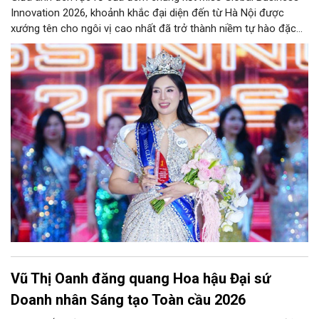
Innovation 2026, khoảnh khắc đại diện đến từ Hà Nội được
xướng tên cho ngôi vị cao nhất đã trở thành niềm tự hào đặc
biệt đối với người dân Thủ đô. Trần Thị Thanh Tâm chính thức
giành vương miện, ghi dấu ấn bằng hành trình bền bỉ, bản lĩnh và
đầy thuyết phục
Vũ Thị Oanh đăng quang Hoa hậu Đại sứ
Doanh nhân Sáng tạo Toàn cầu 2026