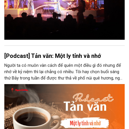
[Podcast] Tản văn: Một ly tỉnh và nhớ
Người ta có muôn vàn cách để quên một điều gì đó nhưng để
nhớ về kỷ niệm thì lại chẳng có nhiều. Tôi hay chọn buổi sáng
thứ Bảy trong tuần để được thư thả về phố núi quê hương, ngồi
đợi giọt đắng của đất đai, mưa nắng điểm từng nhịp xuống
chiếc ly sứ như đợi thời gian mở cánh cửa diệu kì của mình.