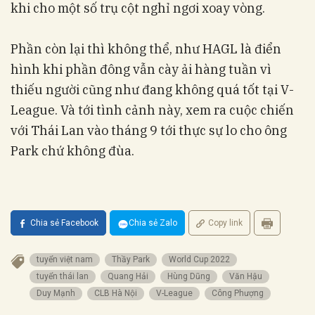
khi cho một số trụ cột nghỉ ngơi xoay vòng.
Phần còn lại thì không thể, như HAGL là điển
hình khi phần đông vẫn cày ải hàng tuần vì
thiếu người cũng như đang không quá tốt tại V-
League. Và tới tình cảnh này, xem ra cuộc chiến
với Thái Lan vào tháng 9 tới thực sự lo cho ông
Park chứ không đùa.
Chia sẻ Facebook
Chia sẻ Zalo
Copy link
tuyển việt nam
Thầy Park
World Cup 2022
tuyển thái lan
Quang Hải
Hùng Dũng
Văn Hậu
Duy Mạnh
CLB Hà Nội
V-League
Công Phượng