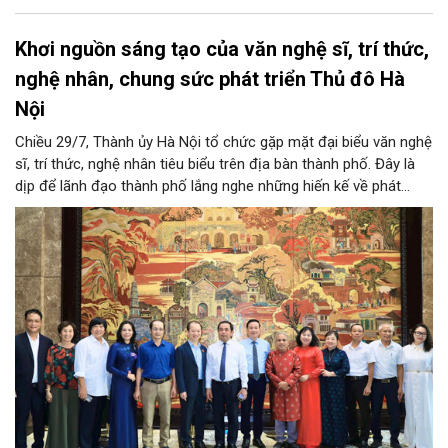
Khơi nguồn sáng tạo của văn nghệ sĩ, trí thức,
nghệ nhân, chung sức phát triển Thủ đô Hà
Nội
Chiều 29/7, Thành ủy Hà Nội tổ chức gặp mặt đại biểu văn nghệ
sĩ, trí thức, nghệ nhân tiêu biểu trên địa bàn thành phố. Đây là
dịp để lãnh đạo thành phố lắng nghe những hiến kế về phát
triển khoa học công nghệ, đổi mới sáng tạo, công nghiệp văn
hóa và phát huy nguồn lực con người, góp phần tạo động lực
mới cho sự phát triển nhanh, bền vững của Thủ đô.