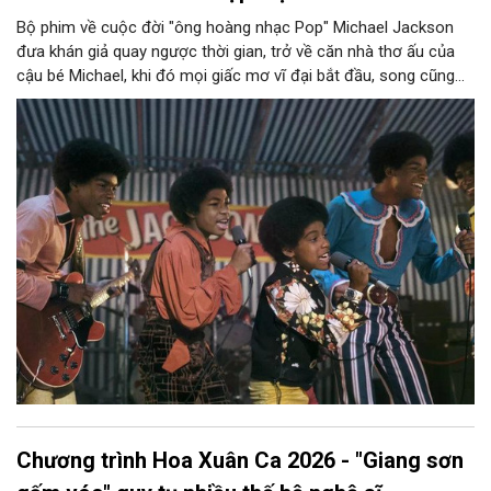
Bộ phim về cuộc đời "ông hoàng nhạc Pop" Michael Jackson
đưa khán giả quay ngược thời gian, trở về căn nhà thơ ấu của
cậu bé Michael, khi đó mọi giấc mơ vĩ đại bắt đầu, song cũng
chất chứa không ít áp lực và tổn thương. Phim ra rạp Việt từ
ngày 24/4-2026.
Chương trình Hoa Xuân Ca 2026 - "Giang sơn