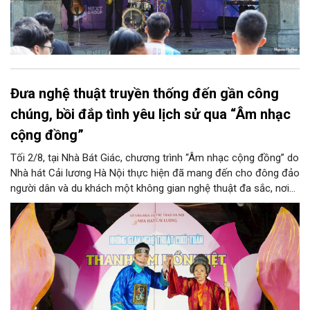
Đưa nghệ thuật truyền thống đến gần công
chúng, bồi đắp tình yêu lịch sử qua “Âm nhạc
cộng đồng”
Tối 2/8, tại Nhà Bát Giác, chương trình “Âm nhạc cộng đồng” do
Nhà hát Cải lương Hà Nội thực hiện đã mang đến cho đông đảo
người dân và du khách một không gian nghệ thuật đa sắc, nơi
những làn điệu cải lương, ca cổ, tân cổ và các tiết mục múa
hòa quyện trong không gian của phố đi bộ hồ Hoàn Kiếm. Đặc
biệt, chương trình có sự giao lưu của các nghệ sĩ đến từ
phương Nam, góp phần tạo nên cuộc gặp gỡ nghệ thuật giàu
cảm xúc.