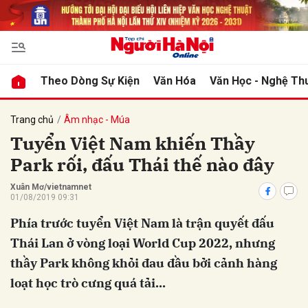
bình luận
Theo Dòng Sự Kiện
Văn Hóa
Văn Học - Nghệ Th
Trang chủ
Âm nhạc - Múa
Tuyển Việt Nam khiến Thầy
Park rối, đấu Thái thế nào đây
Xuân Mơ/vietnamnet
01/08/2019 09:31
Phía trước tuyển Việt Nam là trận quyết đấu
Hủy
G
Thái Lan ở vòng loại World Cup 2022, nhưng
thầy Park không khỏi đau đầu bởi cảnh hàng
loạt học trò cưng quá tải...