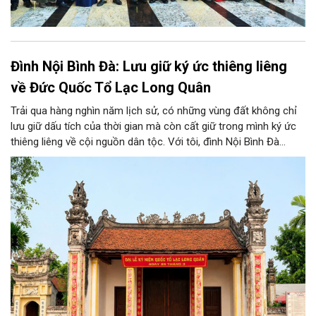
Đình Nội Bình Đà: Lưu giữ ký ức thiêng liêng
về Đức Quốc Tổ Lạc Long Quân
Trải qua hàng nghìn năm lịch sử, có những vùng đất không chỉ
lưu giữ dấu tích của thời gian mà còn cất giữ trong mình ký ức
thiêng liêng về cội nguồn dân tộc. Với tôi, đình Nội Bình Đà
không chỉ là ngôi đình cổ của quê hương, mà còn gắn với tuổi
thơ, với những mùa lễ hội tháng ba âm lịch và với niềm tự hào
về vùng đất thờ Đức Quốc Tổ Lạc Long Quân, vị thủy tổ của
dân tộc Việt Nam.