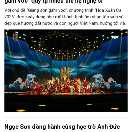
gấm vóc" quy tụ nhiều thế hệ nghệ sĩ
Với chủ đề “Giang sơn gấm vóc”, chương trình "Hoa Xuân Ca
2026" được xây dựng như một hành trình âm nhạc tôn vinh vẻ
đẹp quê hương đất nước và con người Việt Nam, hướng tới việc
tái hiện những giá trị văn hóa truyền thống trong dòng chảy
đương đại, thông qua các tiết mục được đầu tư công phu về
âm nhạc, sân khấu và công nghệ trình diễn.
Ngọc Sơn đồng hành cùng học trò Anh Đức