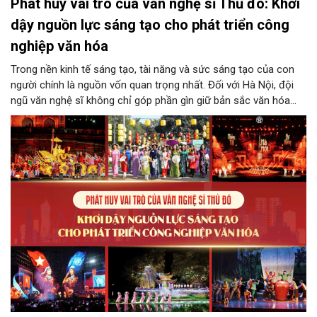
Phát huy vai trò của văn nghệ sĩ Thủ đô: Khơi
dậy nguồn lực sáng tạo cho phát triển công
nghiệp văn hóa
Trong nền kinh tế sáng tạo, tài năng và sức sáng tạo của con
người chính là nguồn vốn quan trọng nhất. Đối với Hà Nội, đội
ngũ văn nghệ sĩ không chỉ góp phần gìn giữ bản sắc văn hóa
mà còn giữ vai trò trung tâm trong quá trình hình thành các sản
phẩm công nghiệp văn hóa có giá trị. Khơi dậy, phát huy và tạo
điều kiện để nguồn lực sáng tạo ấy phát triển sẽ là “chìa khóa”
để Hà Nội khai thác hiệu quả tiềm năng văn hóa, nâng cao năng
lực cạnh tranh và khẳng định vị thế của một trung tâm sáng tạo
trong kỷ nguyên mới.