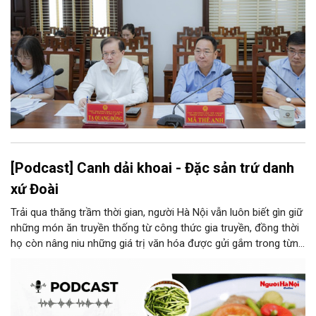
[Podcast] Canh dải khoai - Đặc sản trứ danh
xứ Đoài
Trải qua thăng trầm thời gian, người Hà Nội vẫn luôn biết gìn giữ
những món ăn truyền thống từ công thức gia truyền, đồng thời
họ còn nâng niu những giá trị văn hóa được gửi gắm trong từng
món ăn, từ cách chọn nguyên liệu, chế biến đến cách thưởng
thức. Và canh dải khoai là một món ăn như thế.