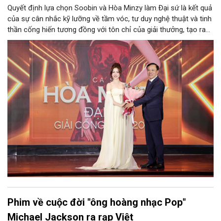
Quyết định lựa chọn Soobin và Hòa Minzy làm Đại sứ là kết quả
của sự cân nhắc kỹ lưỡng về tầm vóc, tư duy nghệ thuật và tinh
thần cống hiến tương đồng với tôn chỉ của giải thưởng, tạo ra
cơ hội tiệm cận với thế hệ khán giả trẻ mà vẫn giữ được chuẩn
mực vốn có.
Phim về cuộc đời "ông hoàng nhạc Pop"
Michael Jackson ra rạp Việt