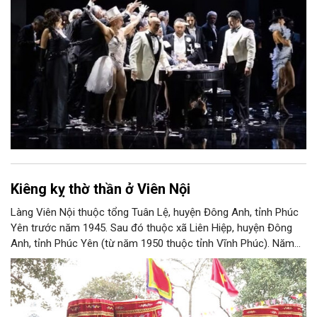
Kiêng kỵ thờ thần ở Viên Nội
Làng Viên Nội thuộc tổng Tuân Lệ, huyện Đông Anh, tỉnh Phúc
Yên trước năm 1945. Sau đó thuộc xã Liên Hiệp, huyện Đông
Anh, tỉnh Phúc Yên (từ năm 1950 thuộc tỉnh Vĩnh Phúc). Năm
1961, làng được sáp nhập vào Hà Nội. Năm 1965, Viên Nội
thuộc xã Vân Nội; từ ngày 1/7/2025 thuộc xã Phúc Thịnh, Hà
Nội. Viên Nội thờ hai vị thần là Đống Băng và Uông Tá (thời
Hùng Vương thứ 18) cùng Diệu La công chúa, nữ tướng thời Hai