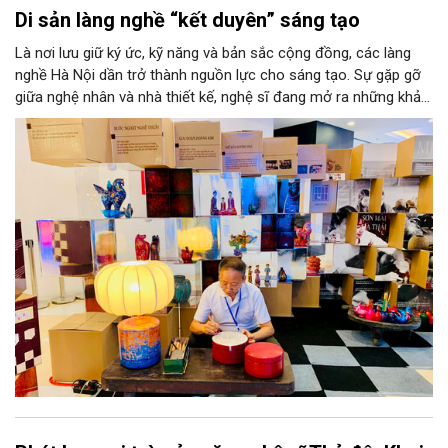
Di sản làng nghề “kết duyên” sáng tạo
Là nơi lưu giữ ký ức, kỹ năng và bản sắc cộng đồng, các làng
nghề Hà Nội dần trở thành nguồn lực cho sáng tạo. Sự gặp gỡ
giữa nghệ nhân và nhà thiết kế, nghệ sĩ đang mở ra những khả
năng phát triển mới cho thủ công đương đại trên nền tảng di
sản. Từ những cuộc “kết duyên” đầy cảm hứng ấy, Hà Nội đang
khơi thông mạch ngầm của hệ sinh thái thủ công, biến vốn cổ
thành động lực bền vững cho tương lai.