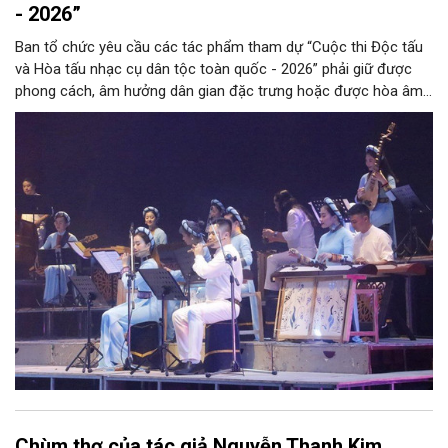
- 2026”
Ban tổ chức yêu cầu các tác phẩm tham dự “Cuộc thi Độc tấu
và Hòa tấu nhạc cụ dân tộc toàn quốc - 2026” phải giữ được
phong cách, âm hưởng dân gian đặc trưng hoặc được hòa âm,
phối khí mới trên nền tảng làn điệu âm nhạc truyền thống Việt
Nam, đồng thời phải được trình diễn trực tiếp bằng nhạc cụ dân
tộc.
Chùm thơ của tác giả Nguyễn Thanh Kim