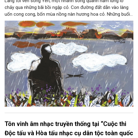
Làng tôi ven sông Yên, một nhánh sông quanh năm lững lờ
chảy qua những bãi bồi ngập cỏ. Con đường đất dẫn vào làng
uốn cong cong, bốn mùa nồng nàn hương hoa cỏ. Những buổi
hoàng hôn, khi nắng đã dịu xuống phía cuối sông, đám hoa tím
lại thẫm màu như có ai vừa rắc lên một lớp khói.
Tôn vinh âm nhạc truyền thống tại “Cuộc thi
Độc tấu và Hòa tấu nhạc cụ dân tộc toàn quốc