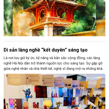
Di sản làng nghề “kết duyên” sáng tạo
Là nơi lưu giữ ký ức, kỹ năng và bản sắc cộng đồng, các làng
nghề Hà Nội dần trở thành nguồn lực cho sáng tạo. Sự gặp gỡ
giữa nghệ nhân và nhà thiết kế, nghệ sĩ đang mở ra những khả
năng phát triển mới cho thủ công đương đại trên nền tảng di
sản. Từ những cuộc “kết duyên” đầy cảm hứng ấy, Hà Nội đang
khơi thông mạch ngầm của hệ sinh thái thủ công, biến vốn cổ
thành động lực bền vững cho tương lai.