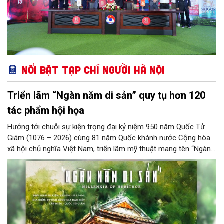
Nổi bật Tạp chí Người Hà Nội
Triển lãm “Ngàn năm di sản” quy tụ hơn 120
tác phẩm hội họa
Hướng tới chuỗi sự kiện trọng đại kỷ niệm 950 năm Quốc Tử
Giám (1076 – 2026) cùng 81 năm Quốc khánh nước Cộng hòa
xã hội chủ nghĩa Việt Nam, triển lãm mỹ thuật mang tên “Ngàn
năm di sản” sẽ chính thức khai mạc vào ngày 8/8 tại Nhà Thái
Học, Di tích Quốc gia đặc biệt Văn Miếu – Quốc Tử Giám. Sự
kiện kéo dài đến ngày 25/9/2026 hứa hẹn trở thành điểm đến
văn hóa đầy sức hút, góp phần làm phong phú đời sống nghệ
thuật của Thủ đô trong mùa thu này.