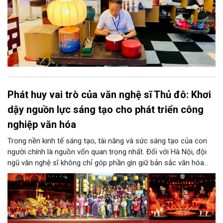
Phát huy vai trò của văn nghệ sĩ Thủ đô: Khơi
dậy nguồn lực sáng tạo cho phát triển công
nghiệp văn hóa
Trong nền kinh tế sáng tạo, tài năng và sức sáng tạo của con
người chính là nguồn vốn quan trọng nhất. Đối với Hà Nội, đội
ngũ văn nghệ sĩ không chỉ góp phần gìn giữ bản sắc văn hóa
mà còn giữ vai trò trung tâm trong quá trình hình thành các sản
phẩm công nghiệp văn hóa có giá trị. Khơi dậy, phát huy và tạo
điều kiện để nguồn lực sáng tạo ấy phát triển sẽ là “chìa khóa”
để Hà Nội khai thác hiệu quả tiềm năng văn hóa, nâng cao năng
lực cạnh tranh và khẳng định vị thế của một trung tâm sáng tạo