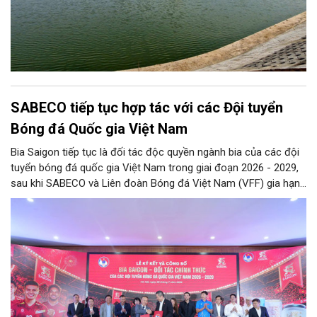
SABECO tiếp tục hợp tác với các Đội tuyển
Bóng đá Quốc gia Việt Nam
Bia Saigon tiếp tục là đối tác độc quyền ngành bia của các đội
tuyển bóng đá quốc gia Việt Nam trong giai đoạn 2026 - 2029,
sau khi SABECO và Liên đoàn Bóng đá Việt Nam (VFF) gia hạn
hợp tác chiến lược. Hai bên kỳ vọng tạo thêm nguồn lực cho
bóng đá Việt Nam và lan tỏa tinh thần thể thao tới cộng đồng.