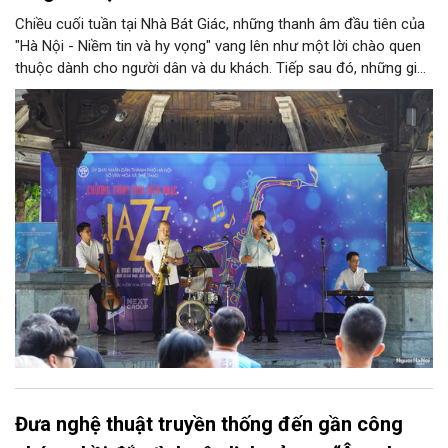
Chiều cuối tuần tại Nhà Bát Giác, những thanh âm đầu tiên của
"Hà Nội - Niềm tin và hy vọng" vang lên như một lời chào quen
thuộc dành cho người dân và du khách. Tiếp sau đó, những giai
điệu jazz kinh điển của thế giới lần lượt cất lên qua phần biểu
diễn của NSƯT Quyền Văn Minh và các nghệ sĩ Bình Minh Jazz
Club, mở ra một không gian âm nhạc giàu cảm xúc ngay giữa
trung tâm Thủ đô.
Đưa nghệ thuật truyền thống đến gần công