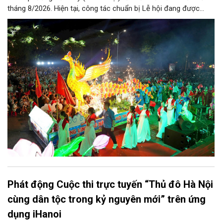
tháng 8/2026. Hiện tại, công tác chuẩn bị Lễ hội đang được
chính quyền phường Sơn Tây cùng các phòng, ban, ngành, đơn
vị và 25 tổ dân phố khẩn trương triển khai, tạo khí thế sôi nổi,
sẵn sàng mang đến cho Nhân dân và du khách một mùa Trung
thu quy mô, đặc sắc và giàu bản sắc văn hóa xứ Đoài.
Phát động Cuộc thi trực tuyến “Thủ đô Hà Nội
cùng dân tộc trong kỷ nguyên mới” trên ứng
dụng iHanoi