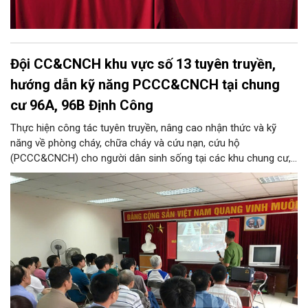
Đội CC&CNCH khu vực số 13 tuyên truyền,
hướng dẫn kỹ năng PCCC&CNCH tại chung
cư 96A, 96B Định Công
Thực hiện công tác tuyên truyền, nâng cao nhận thức và kỹ
năng về phòng cháy, chữa cháy và cứu nạn, cứu hộ
(PCCC&CNCH) cho người dân sinh sống tại các khu chung cư,
ngày 31/7/2026, Đội Cảnh sát chữa cháy và cứu nạn, cứu hộ
khu vực số 13 - Phòng Cảnh sát PCCC&CNCH, Công an thành
phố Hà Nội đã phối hợp với Ban quản lý hai tòa nhà chung cư
96A và 96B Định Công (phường Phương Liệt, thành phố Hà Nội)
tổ chức buổi tuyên truyền, phổ biến kiến thức và kỹ năng về
PCCC&CNCH.