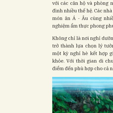
với các căn hộ và phòng n
đình nhiều thế hệ. Các nh
món ăn Á - Âu cùng nhiề
nghiệm ẩm thực phong ph
Không chỉ là nơi nghỉ dưỡ
trở thành lựa chọn lý tư
một kỳ nghỉ hè kết hợp g
khỏe. Với thời gian di ch
điểm đến phù hợp cho cả n