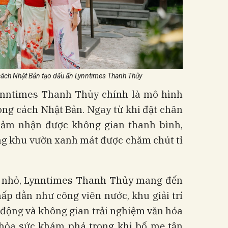
ch Nhật Bản tạo dấu ấn Lynntimes Thanh Thủy
ynntimes Thanh Thủy chính là mô hình
g cách Nhật Bản. Ngay từ khi đặt chân
 cảm nhận được không gian thanh bình,
ững khu vườn xanh mát được chăm chút tỉ
trẻ nhỏ, Lynntimes Thanh Thủy mang đến
ấp dẫn như công viên nước, khu giải trí
n động và không gian trải nghiệm văn hóa
thỏa sức khám phá trong khi bố mẹ tận