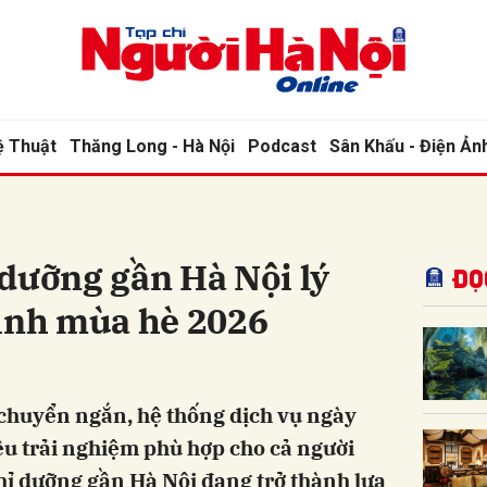
bình luận
ệ Thuật
Thăng Long - Hà Nội
Podcast
Sân Khấu - Điện Ản
dưỡng gần Hà Nội lý
Đọ
đình mùa hè 2026
Hủy
G
i chuyển ngắn, hệ thống dịch vụ ngày
u trải nghiệm phù hợp cho cả người
ghỉ dưỡng gần Hà Nội đang trở thành lựa