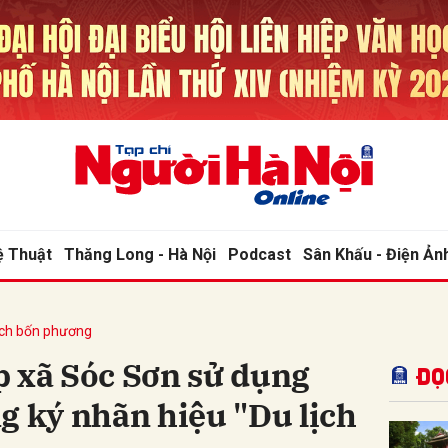
bình luận
ệ Thuật
Thăng Long - Hà Nội
Podcast
Sân Khấu - Điện Ản
ịch bốn phương
Hủy
G
p xã Sóc Sơn sử dụng
Đọ
g ký nhãn hiệu "Du lịch