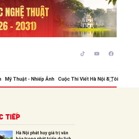
h
Mỹ Thuật - Nhiếp Ảnh
Cuộc Thi Viết Hà Nội & Tôi
ửi
c tiếp
Hà Nội phát huy giá trị văn
hóa trong phát triển du lịch