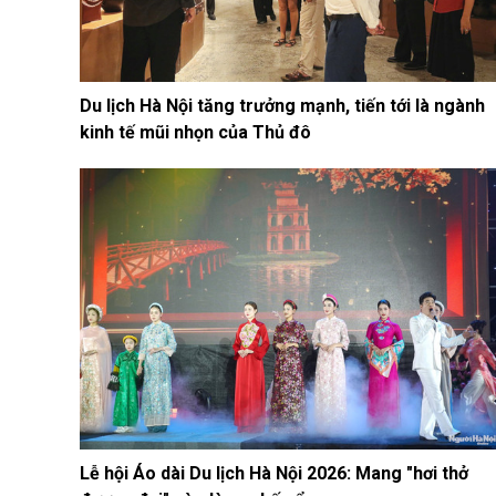
Du lịch Hà Nội tăng trưởng mạnh, tiến tới là ngành
kinh tế mũi nhọn của Thủ đô
Lễ hội Áo dài Du lịch Hà Nội 2026: Mang "hơi thở