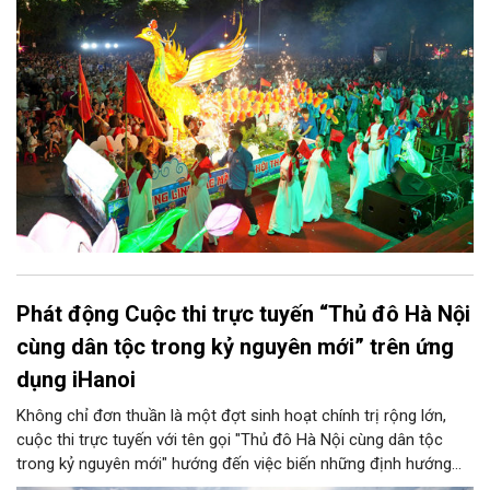
thu quy mô, đặc sắc và giàu bản sắc văn hóa xứ Đoài.
Phát động Cuộc thi trực tuyến “Thủ đô Hà Nội
cùng dân tộc trong kỷ nguyên mới” trên ứng
dụng iHanoi
Không chỉ đơn thuần là một đợt sinh hoạt chính trị rộng lớn,
cuộc thi trực tuyến với tên gọi "Thủ đô Hà Nội cùng dân tộc
trong kỷ nguyên mới" hướng đến việc biến những định hướng
chiến lược trong Nghị quyết số 02-NQ/TW của Bộ Chính trị