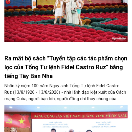
Ra mắt bộ sách "Tuyển tập các tác phẩm chọn
lọc của Tổng Tư lệnh Fidel Castro Ruz" bằng
tiếng Tây Ban Nha
Nhân kỷ niệm 100 năm Ngày sinh Tổng Tư lệnh Fidel Castro
Ruz (13/8/1926 - 13/8/2026) - nhà lãnh đạo kiệt xuất của Cách
mạng Cuba, người bạn lớn, người đồng chí thủy chung của
Đảng, Nhà nước và nhân dân Việt Nam, chiều 5/8, tại Hà Nội,
Nhà xuất bản Chính trị quốc gia Sự thật phối hợp với Ban Tuyên
giáo Trung ương tổ chức Lễ giới thiệu bộ sách “Tuyển tập các
tác phẩm chọn lọc của Tổng Tư lệnh Fidel Castro Ruz” gồm 24
tập bằng tiếng Tây Ban Nha.