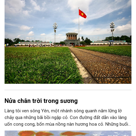
thành niềm tin, thành nhận thức chung của mỗi người dân.
Nửa chân trời trong sương
Làng tôi ven sông Yên, một nhánh sông quanh năm lững lờ
chảy qua những bãi bồi ngập cỏ. Con đường đất dẫn vào làng
uốn cong cong, bốn mùa nồng nàn hương hoa cỏ. Những buổi
hoàng hôn, khi nắng đã dịu xuống phía cuối sông, đám hoa tím