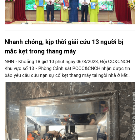
Nhanh chóng, kịp thời giải cứu 13 người bị
mắc kẹt trong thang máy
NHN - Khoảng 18 giờ 10 phút ngày 06/8/2028, Đội CC&CNCH
Khu vực số 13 - Phòng Cảnh sát PCCC&CNCH nhận được tin
báo yêu cầu cứu nạn sự cố kẹt thang máy tại ngôi nhà ở kết
hợp kinh doanh tại địa chỉ số 1C Định Công Thượng, phường
Định Công khiến 13 người (trong đó có 8 cháu nhỏ) bị mắc kẹt.