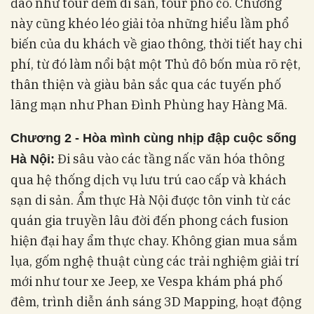
đáo như tour đêm di sản, tour phố cổ. Chương
này cũng khéo léo giải tỏa những hiểu lầm phổ
biến của du khách về giao thông, thời tiết hay chi
phí, từ đó làm nổi bật một Thủ đô bốn mùa rõ rệt,
thân thiện và giàu bản sắc qua các tuyến phố
lãng mạn như Phan Đình Phùng hay Hàng Mã.
Chương 2 - Hòa mình cùng nhịp đập cuộc sống
Đi sâu vào các tầng nấc văn hóa thông
Hà Nội:
qua hệ thống dịch vụ lưu trú cao cấp và khách
sạn di sản. Ẩm thực Hà Nội được tôn vinh từ các
quán gia truyền lâu đời đến phong cách fusion
hiện đại hay ẩm thực chay. Không gian mua sắm
lụa, gốm nghệ thuật cùng các trải nghiệm giải trí
mới như tour xe Jeep, xe Vespa khám phá phố
đêm, trình diễn ánh sáng 3D Mapping, hoạt động