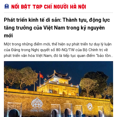
Nổi bật Tạp chí Người Hà Nội
Phát triển kinh tế di sản: Thành tựu, động lực
tăng trưởng của Việt Nam trong kỷ nguyên
mới
Một trong những điểm mới, thể hiện sự phát triển tư duy lý luận
của Đảng trong Nghị quyết số 80-NQ/TW của Bộ Chính trị về
phát triển văn hóa Việt Nam, đó là tiếp tục quan điểm “bảo tồn
và phát huy giá trị di sản văn hóa gắn kết với phát triển kinh tế -
xã hội và du lịch”; đồng thời, nâng lên một tầm cao mới: “phát
triển kinh tế di sản”.