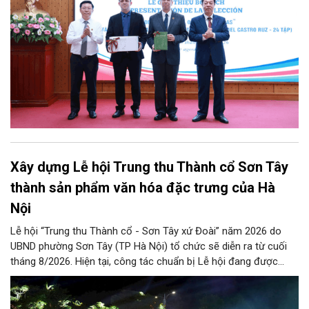
Xây dựng Lễ hội Trung thu Thành cổ Sơn Tây
thành sản phẩm văn hóa đặc trưng của Hà
Nội
Lễ hội “Trung thu Thành cổ - Sơn Tây xứ Đoài” năm 2026 do
UBND phường Sơn Tây (TP Hà Nội) tổ chức sẽ diễn ra từ cuối
tháng 8/2026. Hiện tại, công tác chuẩn bị Lễ hội đang được
chính quyền phường Sơn Tây cùng các phòng, ban, ngành, đơn
vị và 25 tổ dân phố khẩn trương triển khai, tạo khí thế sôi nổi,
sẵn sàng mang đến cho Nhân dân và du khách một mùa Trung