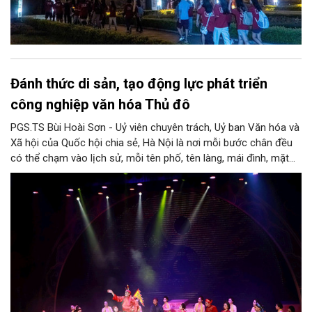
Đánh thức di sản, tạo động lực phát triển
công nghiệp văn hóa Thủ đô
PGS.TS Bùi Hoài Sơn - Uỷ viên chuyên trách, Uỷ ban Văn hóa và
Xã hội của Quốc hội chia sẻ, Hà Nội là nơi mỗi bước chân đều
có thể chạm vào lịch sử, mỗi tên phố, tên làng, mái đình, mặt
hồ, nếp nhà, câu hát, món ăn, làn điệu, nghề thủ công đều có
thể kể một câu chuyện về chiều sâu văn hiến của dân tộc.
Nhưng trong kỷ nguyên mới, câu hỏi đặt ra không chỉ Hà Nội có
bao nhiêu di sản, bao nhiêu văn nghệ sĩ, trí thức, không gian ký
ức, mà là làm thế nào để những giá trị ấy trở thành nguồn lực
phát triển, thành sức mạnh mềm, thành động lực sáng tạo,
thành năng lực cạnh tranh của Thủ đô.