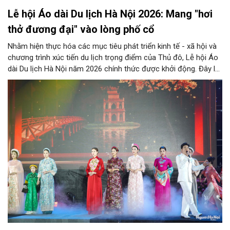
Lễ hội Áo dài Du lịch Hà Nội 2026: Mang "hơi
thở đương đại" vào lòng phố cổ
Nhằm hiện thực hóa các mục tiêu phát triển kinh tế - xã hội và
chương trình xúc tiến du lịch trọng điểm của Thủ đô, Lễ hội Áo
dài Du lịch Hà Nội năm 2026 chính thức được khởi động. Đây là
sự kiện văn hóa - du lịch thường niên quy mô lớn, mang sứ
mệnh tôn vinh, bảo tồn giá trị tà áo dài truyền thống, đồng thời
mở ra những chương mới cho sự phát triển của du lịch Hà Nội
nói riêng và Việt Nam nói chung trong lòng bạn bè quốc tế.