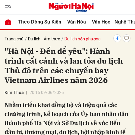
Theo Dòng Sự Kiện
Văn Hóa
Văn Học - Nghệ Th
bình luận
Trang chủ
Du lịch - Ẩm thực
Du lịch bốn phương
"Hà Nội - Đến để yêu": Hành
trình cất cánh và lan tỏa du lịch
Thủ đô trên các chuyến bay
Vietnam Airlines năm 2026
Kim Thoa
20:15 09/06/2026
Hủy
G
Nhằm triển khai đồng bộ và hiệu quả các
chương trình, kế hoạch của Ủy ban nhân dân
thành phố Hà Nội và Sở Du lịch về xúc tiến
đầu tư, thương mại, du lịch, hội nhập kinh tế