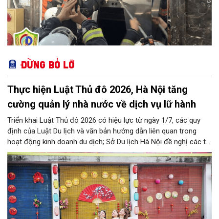
Đừng bỏ lỡ
Thực hiện Luật Thủ đô 2026, Hà Nội tăng
cường quản lý nhà nước về dịch vụ lữ hành
Triển khai Luật Thủ đô 2026 có hiệu lực từ ngày 1/7, các quy
định của Luật Du lịch và văn bản hướng dẫn liên quan trong
hoạt động kinh doanh du dịch; Sở Du lịch Hà Nội đề nghị các tổ
chức, đơn vị, doanh nghiệp kinh doanh dịch vụ lữ hành trên địa
bàn thành phố thực hiện một số nội dung quan trọng. Qua đó
góp phần thực hiện thắng lợi các mục tiêu phát triển du lịch Hà
Nội năm 2026 và giai đoạn tiếp theo.