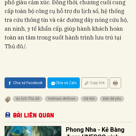
phố giàu cảm xúc. Đồng thời, chương cuối cung
cấp toàn bộ công cụ hỗ trợ du lịch số, hệ thống
tra cứu thông tin và các đường dây nóng cứu hộ,
an ninh, y tế khẩn cấp, giúp hành khách hoàn
toàn an tâm trong suốt hành trình lưu trú tại
Thủ đô./.
Chia sẻ Facebook
Chia sẻ Zalo
Copy link
du lịch Thủ đô
Vietnam Airlines
Hà Nội
Đến để yêu
Bài liên quan
Phong Nha - Kẻ Bàng