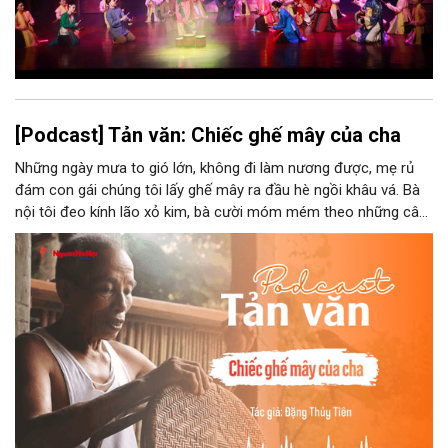
[Podcast] Tản văn: Chiếc ghế mây của cha
Những ngày mưa to gió lớn, không đi làm nương được, mẹ rủ
đám con gái chúng tôi lấy ghế mây ra đầu hè ngồi khâu vá. Bà
nội tôi đeo kính lão xỏ kim, bà cười móm mém theo những câu
chuyện kể tếu táo của đám trẻ chúng tôi. Chiếc ghế mây phát
ra âm thanh kin kít chịu đựng sức nặng cơ thể con người theo
những điệu cười khúc khích.