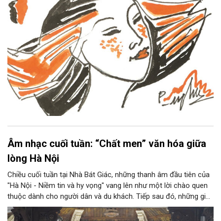
Âm nhạc cuối tuần: “Chất men” văn hóa giữa
lòng Hà Nội
Chiều cuối tuần tại Nhà Bát Giác, những thanh âm đầu tiên của
"Hà Nội - Niềm tin và hy vọng" vang lên như một lời chào quen
thuộc dành cho người dân và du khách. Tiếp sau đó, những giai
điệu jazz kinh điển của thế giới lần lượt cất lên qua phần biểu
diễn của NSƯT Quyền Văn Minh và các nghệ sĩ Bình Minh Jazz