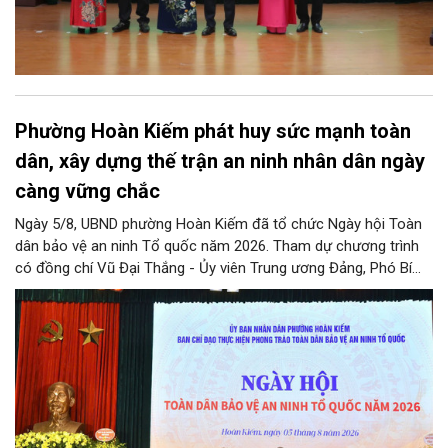
Phường Hoàn Kiếm phát huy sức mạnh toàn
dân, xây dựng thế trận an ninh nhân dân ngày
càng vững chắc
Ngày 5/8, UBND phường Hoàn Kiếm đã tổ chức Ngày hội Toàn
dân bảo vệ an ninh Tổ quốc năm 2026. Tham dự chương trình
có đồng chí Vũ Đại Thắng - Ủy viên Trung ương Đảng, Phó Bí
thư Thành ủy, Chủ tịch UBND thành phố; Đại tá Nguyễn Tiến Đạt,
Ủy viên Ban Thường vụ Đảng ủy, Phó Giám đốc Công an thành
phố Hà Nội, cùng dự có các đồng chí đại diện lãnh đạo các Sở,
ban, ngành thuộc Thành phố Hà Nội, các phòng nghiệp vụ Công
an Thành phố Hà Nội.