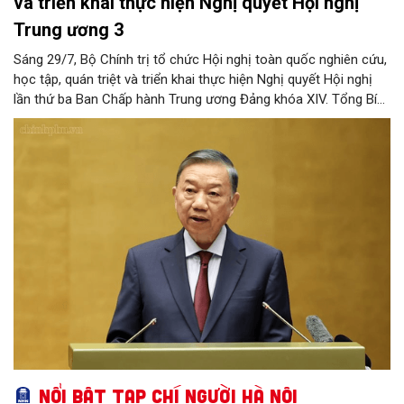
và triển khai thực hiện Nghị quyết Hội nghị
Trung ương 3
Sáng 29/7, Bộ Chính trị tổ chức Hội nghị toàn quốc nghiên cứu,
học tập, quán triệt và triển khai thực hiện Nghị quyết Hội nghị
lần thứ ba Ban Chấp hành Trung ương Đảng khóa XIV. Tổng Bí
thư, Chủ tịch nước Tô Lâm đã có bài phát biểu chỉ đạo quan
trọng. Tạp chí Người Hà Nội trân trọng giới thiệu toàn văn bài
phát biểu của đồng chí Tổng Bí thư, Chủ tịch nước.
Nổi bật Tạp chí Người Hà Nội