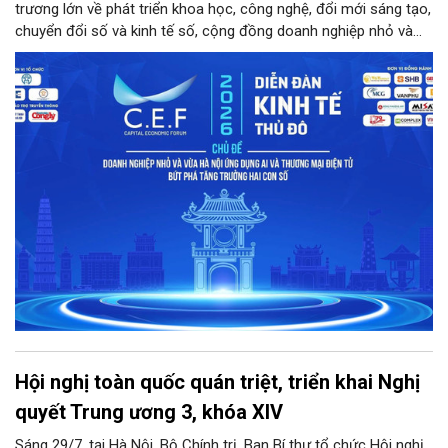
trương lớn về phát triển khoa học, công nghệ, đổi mới sáng tạo,
chuyển đổi số và kinh tế số, cộng đồng doanh nghiệp nhỏ và
vừa trên địa bàn Thủ đô đứng trước cả cơ hội lẫn thách thức
chưa từng có. Diễn đàn Kinh tế Thủ đô năm 2026 là sự kiện
được kỳ vọng sẽ trở thành cầu nối thiết thực, đưa chính sách,
công nghệ và nguồn lực đến gần hơn với doanh nghiệp.
Hội nghị toàn quốc quán triệt, triển khai Nghị
quyết Trung ương 3, khóa XIV
Sáng 29/7, tại Hà Nội, Bộ Chính trị, Ban Bí thư tổ chức Hội nghị