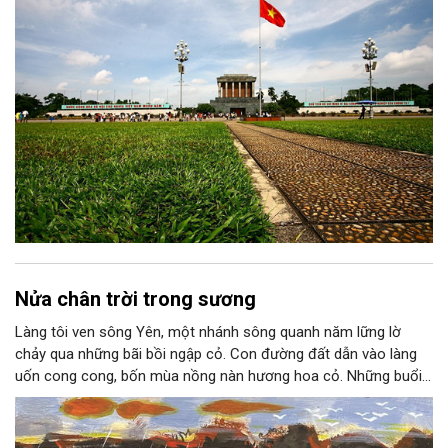
Nửa chân trời trong sương
Làng tôi ven sông Yên, một nhánh sông quanh năm lững lờ
chảy qua những bãi bồi ngập cỏ. Con đường đất dẫn vào làng
uốn cong cong, bốn mùa nồng nàn hương hoa cỏ. Những buổi
hoàng hôn, khi nắng đã dịu xuống phía cuối sông, đám hoa tím
lại thẫm màu như có ai vừa rắc lên một lớp khói.