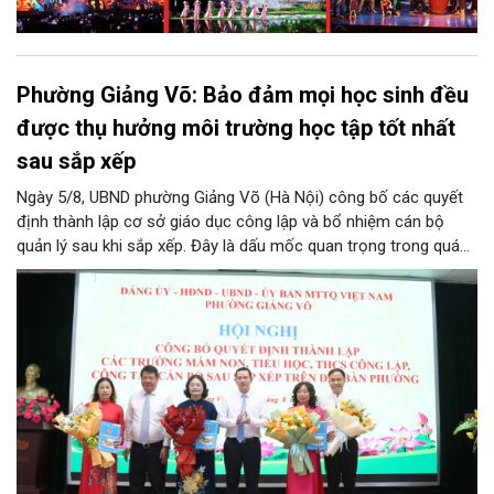
Phường Giảng Võ: Bảo đảm mọi học sinh đều
được thụ hưởng môi trường học tập tốt nhất
sau sắp xếp
Ngày 5/8, UBND phường Giảng Võ (Hà Nội) công bố các quyết
định thành lập cơ sở giáo dục công lập và bổ nhiệm cán bộ
quản lý sau khi sắp xếp. Đây là dấu mốc quan trọng trong quá
trình kiện toàn tổ chức bộ máy, thực hiện chủ trương tinh gọn,
nâng cao hiệu lực, hiệu quả quản lý theo các nghị quyết của
Trung ương và kế hoạch của UBND TP Hà Nội.