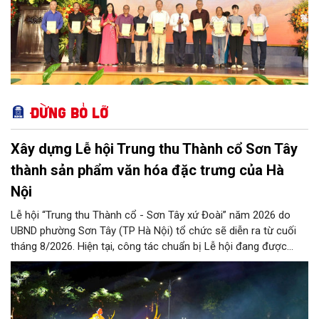
Đừng bỏ lỡ
Xây dựng Lễ hội Trung thu Thành cổ Sơn Tây
thành sản phẩm văn hóa đặc trưng của Hà
Nội
Lễ hội “Trung thu Thành cổ - Sơn Tây xứ Đoài” năm 2026 do
UBND phường Sơn Tây (TP Hà Nội) tổ chức sẽ diễn ra từ cuối
tháng 8/2026. Hiện tại, công tác chuẩn bị Lễ hội đang được
chính quyền phường Sơn Tây cùng các phòng, ban, ngành, đơn
vị và 25 tổ dân phố khẩn trương triển khai, tạo khí thế sôi nổi,
sẵn sàng mang đến cho Nhân dân và du khách một mùa Trung
thu quy mô, đặc sắc và giàu bản sắc văn hóa xứ Đoài.