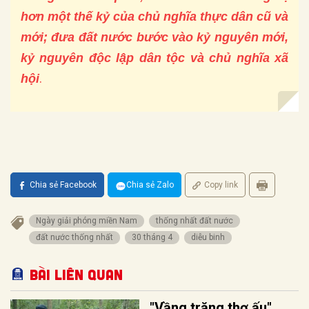
hơn một thế kỷ của chủ nghĩa thực dân cũ và
mới; đưa đất nước bước vào kỷ nguyên mới,
kỷ nguyên độc lập dân tộc và chủ nghĩa xã
.
hội
Chia sẻ Facebook
Chia sẻ Zalo
Copy link
Ngày giải phóng miền Nam
thống nhất đất nước
đất nước thống nhất
30 tháng 4
diễu binh
Bài liên quan
"Vầng trăng thơ ấu"