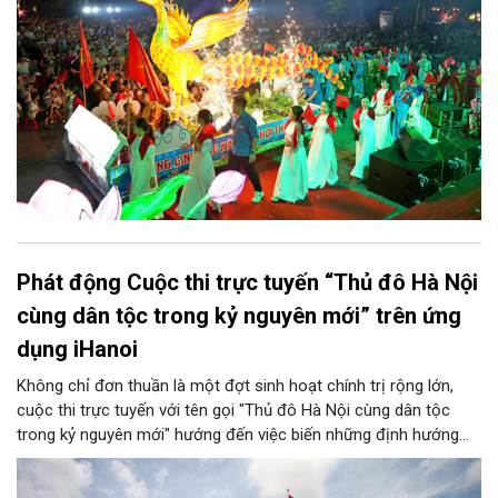
Phát động Cuộc thi trực tuyến “Thủ đô Hà Nội
cùng dân tộc trong kỷ nguyên mới” trên ứng
dụng iHanoi
Không chỉ đơn thuần là một đợt sinh hoạt chính trị rộng lớn,
cuộc thi trực tuyến với tên gọi "Thủ đô Hà Nội cùng dân tộc
trong kỷ nguyên mới" hướng đến việc biến những định hướng
chiến lược trong Nghị quyết số 02-NQ/TW của Bộ Chính trị
thành niềm tin, thành nhận thức chung của mỗi người dân.