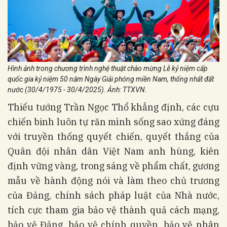
Hình ảnh trong chương trình nghệ thuật chào mừng Lễ kỷ niệm cấp
quốc gia kỷ niệm 50 năm Ngày Giải phóng miền Nam, thống nhất đất
nước (30/4/1975 - 30/4/2025). Ảnh: TTXVN
.
Thiếu tướng Trần Ngọc Thổ khẳng định, các cựu
chiến binh luôn tự răn mình sống sao xứng đáng
với truyền thống quyết chiến, quyết thắng của
Quân đội nhân dân Việt Nam anh hùng, kiên
định vững vàng, trong sáng về phẩm chất, gương
mẫu về hành động nói và làm theo chủ trương
của Đảng, chính sách pháp luật của Nhà nước,
tích cực tham gia bảo vệ thành quả cách mạng,
bảo vệ Đảng, bảo vệ chính quyền, bảo vệ nhân