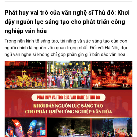
Phát huy vai trò của văn nghệ sĩ Thủ đô: Khơi
dậy nguồn lực sáng tạo cho phát triển công
nghiệp văn hóa
Trong nền kinh tế sáng tạo, tài năng và sức sáng tạo của con
người chính là nguồn vốn quan trọng nhất. Đối với Hà Nội, đội
ngũ văn nghệ sĩ không chỉ góp phần gìn giữ bản sắc văn hóa
mà còn giữ vai trò trung tâm trong quá trình hình thành các sản
phẩm công nghiệp văn hóa có giá trị. Khơi dậy, phát huy và tạo
điều kiện để nguồn lực sáng tạo ấy phát triển sẽ là “chìa khóa”
để Hà Nội khai thác hiệu quả tiềm năng văn hóa, nâng cao năng
lực cạnh tranh và khẳng định vị thế của một trung tâm sáng tạo
trong kỷ nguyên mới.