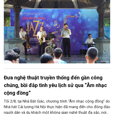
Club, mở ra một không gian âm nhạc giàu cảm xúc ngay giữa
trung tâm Thủ đô.
Đưa nghệ thuật truyền thống đến gần công
chúng, bồi đắp tình yêu lịch sử qua “Âm nhạc
cộng đồng”
Tối 2/8, tại Nhà Bát Giác, chương trình “Âm nhạc cộng đồng” do
Nhà hát Cải lương Hà Nội thực hiện đã mang đến cho đông đảo
người dân và du khách một không gian nghệ thuật đa sắc, nơi