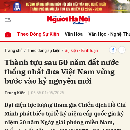
bình luận
Theo Dòng Sự Kiện
Văn Hóa
Văn Học - Nghệ Th
Trang chủ
Theo dòng sự kiện
Sự kiện - Bình luận
Thành tựu sau 50 năm đất nước
thống nhất đưa Việt Nam vững
bước vào kỷ nguyên mới
Trung Kiên
06:55 01/05/2025
Hủy
G
Đại diện lực lượng tham gia Chiến dịch Hồ Chí
Minh phát biểu tại lễ kỷ niệm cấp quốc gia kỷ
niệm 50 năm Ngày giải phóng miền Nam,