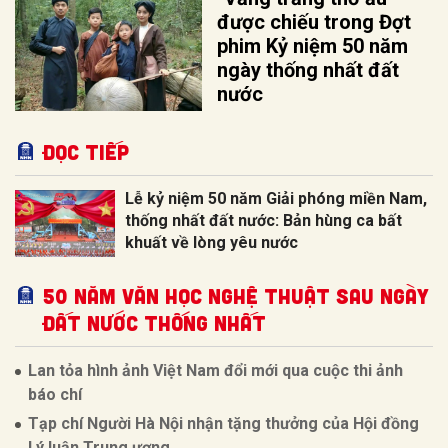
được chiếu trong Đợt
phim Kỷ niệm 50 năm
ngày thống nhất đất
nước
Đọc tiếp
Lễ kỷ niệm 50 năm Giải phóng miền Nam,
thống nhất đất nước: Bản hùng ca bất
khuất về lòng yêu nước
50 NĂM VĂN HỌC NGHỆ THUẬT SAU NGÀY
ĐẤT NƯỚC THỐNG NHẤT
Lan tỏa hình ảnh Việt Nam đổi mới qua cuộc thi ảnh
báo chí
Tạp chí Người Hà Nội nhận tặng thưởng của Hội đồng
Lý luận Trung ương