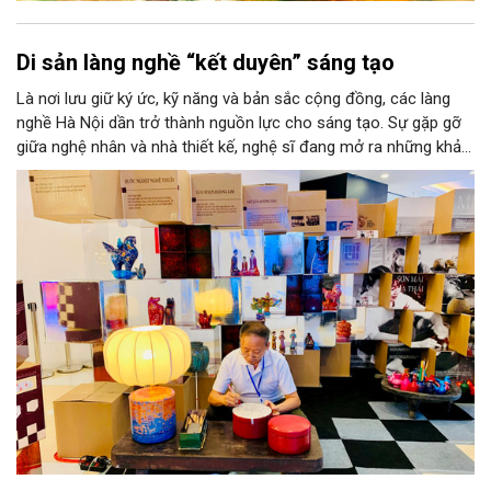
Di sản làng nghề “kết duyên” sáng tạo
Là nơi lưu giữ ký ức, kỹ năng và bản sắc cộng đồng, các làng
nghề Hà Nội dần trở thành nguồn lực cho sáng tạo. Sự gặp gỡ
giữa nghệ nhân và nhà thiết kế, nghệ sĩ đang mở ra những khả
năng phát triển mới cho thủ công đương đại trên nền tảng di
sản. Từ những cuộc “kết duyên” đầy cảm hứng ấy, Hà Nội đang
khơi thông mạch ngầm của hệ sinh thái thủ công, biến vốn cổ
thành động lực bền vững cho tương lai.