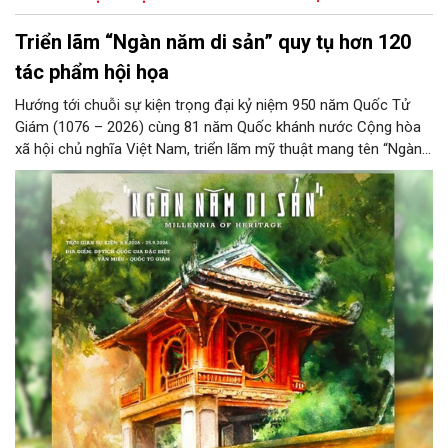
Triển lãm “Ngàn năm di sản” quy tụ hơn 120
tác phẩm hội họa
Hướng tới chuỗi sự kiện trọng đại kỷ niệm 950 năm Quốc Tử
Giám (1076 – 2026) cùng 81 năm Quốc khánh nước Cộng hòa
xã hội chủ nghĩa Việt Nam, triển lãm mỹ thuật mang tên “Ngàn
năm di sản” sẽ chính thức khai mạc vào ngày 8/8 tại Nhà Thái
Học, Di tích Quốc gia đặc biệt Văn Miếu – Quốc Tử Giám. Sự
kiện kéo dài đến ngày 25/9/2026 hứa hẹn trở thành điểm đến
văn hóa đầy sức hút, góp phần làm phong phú đời sống nghệ
thuật của Thủ đô trong mùa thu này.