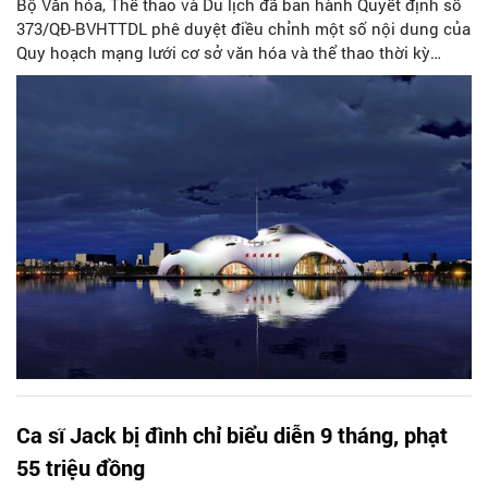
Bộ Văn hóa, Thể thao và Du lịch đã ban hành Quyết định số
373/QĐ-BVHTTDL phê duyệt điều chỉnh một số nội dung của
Quy hoạch mạng lưới cơ sở văn hóa và thể thao thời kỳ
2021-2030, tầm nhìn đến năm 2045.
Ca sĩ Jack bị đình chỉ biểu diễn 9 tháng, phạt
55 triệu đồng