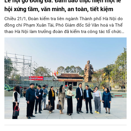
Lễ hội gò Đống Đa: Đảm bảo thực hiện một lễ
hội xứng tầm, văn minh, an toàn, tiết kiệm
Chiều 21/1, Đoàn kiểm tra liên ngành Thành phố Hà Nội do
đồng chí Phạm Xuân Tài, Phó Giám đốc Sở Văn hoá và Thể
thao Hà Nội làm trưởng đoàn đã kiểm tra công tác tổ chức
Lễ hội kỷ niệm 236 năm chiến thắng Ngọc Hồi - Đống Đa (lễ
hội gò Đống Đa)