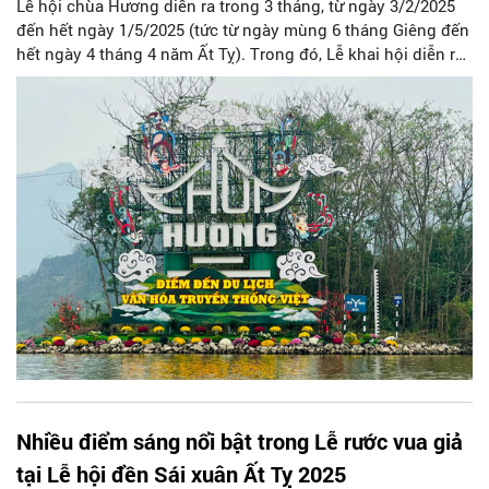
Lễ hội chùa Hương diễn ra trong 3 tháng, từ ngày 3/2/2025
đến hết ngày 1/5/2025 (tức từ ngày mùng 6 tháng Giêng đến
hết ngày 4 tháng 4 năm Ất Tỵ). Trong đó, Lễ khai hội diễn ra
vào mùng 06 tháng Giêng được tổ chức long trọng có nhiều
đổi mới, đảm bảo nghi lễ phật giáo và để lại nhiều ấn tượng
tốt đẹp cho nhân dân và du khách thập phương.
Nhiều điểm sáng nổi bật trong Lễ rước vua giả
tại Lễ hội đền Sái xuân Ất Tỵ 2025