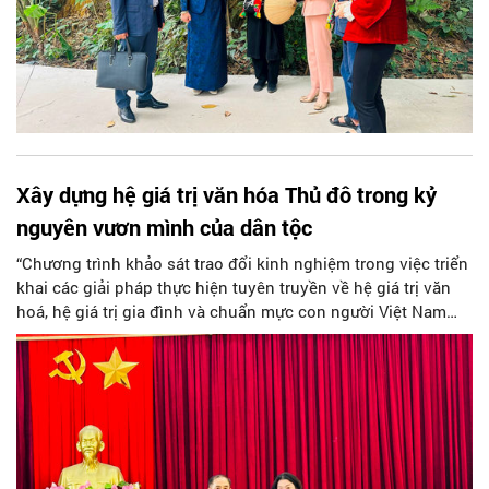
Xây dựng hệ giá trị văn hóa Thủ đô trong kỷ
nguyên vươn mình của dân tộc
“Chương trình khảo sát trao đổi kinh nghiệm trong việc triển
khai các giải pháp thực hiện tuyên truyền về hệ giá trị văn
hoá, hệ giá trị gia đình và chuẩn mực con người Việt Nam
trong thời kỳ mới giữa các địa phương nhằm tăng cường
hiệu quả triển khai thực tiễn, đồng thời bổ sung và hoàn
thiện tiến tới xây dựng khung hệ giá trị quốc gia, hệ giá trị
văn hóa, hệ giá trị gia đình và chuẩn mực con người Việt
Nam nói chung cũng như hệ giá trị văn hóa đặc thù riêng
của Thủ đô phù hợp trong kỷ nguyên vươn mình củ