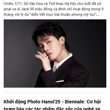
Chiều 7/11, Sở Văn hóa và Thể thao Hà Nội cho biết đã xử
phạt ca sĩ Jack 55 triệu đồng và đình chỉ hoạt động trong 9
tháng với lý do "diễn tiết mục trái thuần phong mỹ tục";
Công ty TNHH Dịch vụ Giải trí The East với lỗi Tổ chức biểu
diễn nghệ thuật không đúng nội dung ghi trong văn bản
chấp thuận bị xử phạt 50 triệu đồng
Khởi động Photo Hanoi'25 - Biennale: Cơ hội
trưng bày các tác phẩm đặc sắc của nghệ sỹ