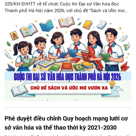
320/KH-SVHTT về tổ chức Cuộc thi Đại sứ Văn hóa đọc
Thành phố Hà Nội năm 2026, với chủ đề “Sách và Ước mơ
vươn xa”. Cuộc thi nhằm tạo sân chơi bổ ích dành cho các
em học sinh, quảng bá Thủ đô ngàn năm văn hiến..., khẳng
định vị trí, vai trò to lớn của Văn hóa đọc góp phần nâng cao
dân trí, phát triển tư duy, khả năng sáng tạo, bồi dưỡng nhân
cách, hình thành lối sống lành mạnh cho thế hệ trẻ, đẩy
mạnh xây dựng xã hội học tập.
Phê duyệt điều chỉnh Quy hoạch mạng lưới cơ
sở văn hóa và thể thao thời kỳ 2021-2030