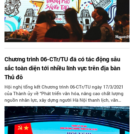
đoạn 2021-2025, định hướng đến năm 2030, tầm nhìn đến
năm 2045” (Nghị quyết 09).
Chương trình 06-CTr/TU đã có tác động sâu
sắc toàn diện tới nhiều lĩnh vực trên địa bàn
Thủ đô
Hội nghị tổng kết Chương trình 06-CTr/TU ngày 17/3/2021
của Thành ủy về “Phát triển văn hóa, nâng cao chất lượng
nguồn nhân lực, xây dựng người Hà Nội thanh lịch, văn
minh giai đoạn 2021-2025” (Chương trình 06-CTr/TU) đã kết
thúc thành công tốt đẹp vào ngày 28/3/2025 vừa qua. Nhiều
ý kiến tham luận tại Hội nghị đã cho thấy những tác động
sâu sắc của Chương trình 06-CTr/TU đến nhiều lĩnh vực của
đời sống xã hội trên địa bàn Thủ đô nói chung và trong việc