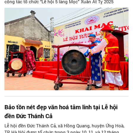
công tác tổ chức “Lễ hội 5 làng Mọc” Xuân Ất Tỵ 2025
Bảo tồn nét đẹp văn hoá tâm linh tại Lễ hội
đền Đức Thánh Cả
Lễ hội đền Đức Thánh Cả, xã Hồng Quang, huyện Ứng Hoà,
TP Hà Nội được tổ chức trong 3 ngày 10, 11, và 12 tháng