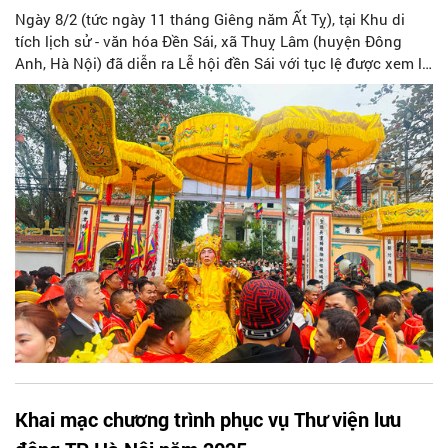
Ngày 8/2 (tức ngày 11 tháng Giêng năm Ất Tỵ), tại Khu di
tích lịch sử - văn hóa Đền Sái, xã Thuỵ Lâm (huyện Đông
Anh, Hà Nội) đã diễn ra Lễ hội đền Sái với tục lệ được xem là
“độc nhất vô nhị” ở Hà Nội và cả nước - tục lệ rước vua giả.
Khai mạc chương trình phục vụ Thư viện lưu