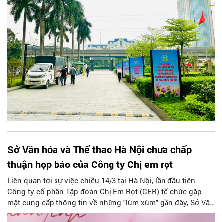
hiện Chương trình 06-CTr/TU sẽ diễn ra vào ngày 28/3/2025
tại Bảo tàng Hà Nội.
Sở Văn hóa và Thể thao Hà Nội chưa chấp
thuận họp báo của Công ty Chị em rọt
Liên quan tới sự việc chiều 14/3 tại Hà Nội, lần đầu tiên
Công ty cổ phần Tập đoàn Chị Em Rọt (CER) tổ chức gặp
mặt cung cấp thông tin về những "lùm xùm" gần đây, Sở Văn
hóa và Thể thao TP. Hà Nội cho biết đơn vị chưa cấp phép