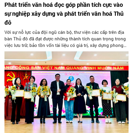
Phát triển văn hoá đọc góp phần tích cực vào
sự nghiệp xây dựng và phát triển văn hoá Thủ
đô
Với sự nỗ lực của đội ngũ cán bộ, thư viện các cấp trên địa
bàn Thủ đô đã đạt được những thành tích quan trọng trong
việc lưu trữ, bảo tồn vốn tài liệu có giá trị, xây dựng phong
trào đọc sách, duy trì và phát triển nhu cầu đọc sách và văn
hoá đọc; góp phần nâng cao dân trí, phổ biến tri thức tới các
tầng lớp nhân dân Thủ đô, đóng góp quan trọng vào sự
thành công trong lĩnh vực văn hóa của Thủ đô năm 2024.