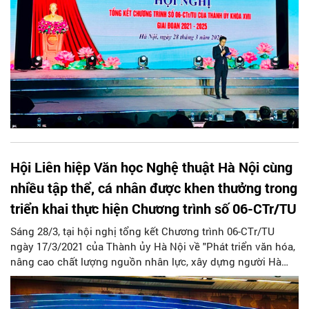
phát triển văn hoá, xây dựng người Hà Nội thanh lịch
Hội Liên hiệp Văn học Nghệ thuật Hà Nội cùng
nhiều tập thể, cá nhân được khen thưởng trong
triển khai thực hiện Chương trình số 06-CTr/TU
Sáng 28/3, tại hội nghị tổng kết Chương trình 06-CTr/TU
ngày 17/3/2021 của Thành ủy Hà Nội về "Phát triển văn hóa,
nâng cao chất lượng nguồn nhân lực, xây dựng người Hà
Nội thanh lịch, văn minh giai đoạn 2021-2025", 60 tập thể và
cá nhân được khen thưởng có thành tích xuất sắc trong quá
trình triển khai thực hiện nhiệm vụ.