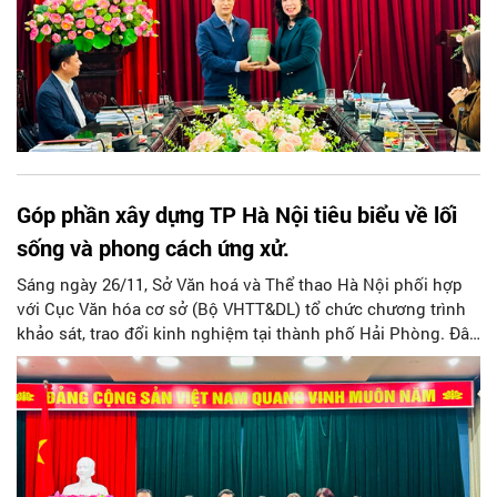
Góp phần xây dựng TP Hà Nội tiêu biểu về lối
sống và phong cách ứng xử.
Sáng ngày 26/11, Sở Văn hoá và Thể thao Hà Nội phối hợp
với Cục Văn hóa cơ sở (Bộ VHTT&DL) tổ chức chương trình
khảo sát, trao đổi kinh nghiệm tại thành phố Hải Phòng. Đây
là hoạt động nhằm triển khai các giải pháp thực hiện tuyên
truyền về hệ giá trị văn hóa, hệ giá trị gia đình và chuẩn mực
con người Việt Nam trong thời kỳ mới; Tăng cường thực hiện
nhiệm vụ xây dựng người Hà Nội thanh lịch, văn minh.