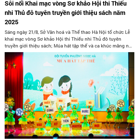
Sôi nổi Khai mạc vòng Sơ khảo Hội thi Thiếu
nhi Thủ đô tuyên truyền giới thiệu sách năm
2025
Sáng ngày 21/8, Sở Văn hoá và Thể thao Hà Nội tổ chức Lễ
khai mạc vòng Sơ khảo Hội thi Thiếu nhi Thủ đô tuyên
truyền giới thiệu sách; Múa hát tập thể và ca khúc măng non
năm 2025 với chủ đề “Việt Nam quê hương em” chào mừng
kỷ niệm 80 năm Cách mạng tháng Tám và Quốc khánh nước
Cộng hòa xã hội chủ nghĩa Việt Nam.