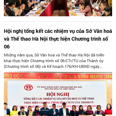
Hội nghị tổng kết các nhiệm vụ của Sở Văn hoá
và Thể thao Hà Nội thực hiện Chương trình số
06
Những năm qua, Sở Văn hoá và Thể thao Hà Nội đã triển
khai thực hiện Chương trình số 06-CTr/TU của Thành ủy
(Chương trình số 06) và Kế hoạch 176/KH-UBND ngày
30/7/2021 của UBND Thành phố về “Phát triển văn hóa, nâng
cao chất lượng nguồn nhân lực, xây dựng người Hà Nội
thanh lịch văn minh giai đoạn 2021-2025" quyết liệt, hiệu
quả, với nhiều cơ chế, chính sách đặc thù của Thành phố
được ban hành, có tác động tích cực đến đời sống nhân
dân, được người dân đồng tình, hưởng ứng.