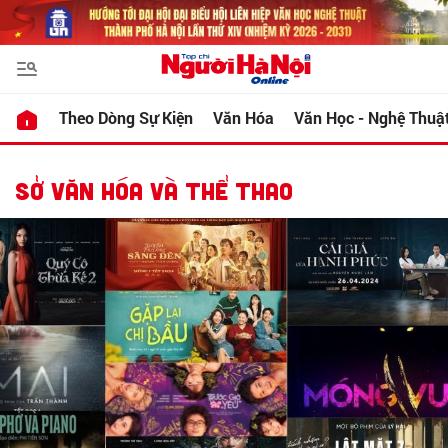
Theo Dòng Sự Kiện
Văn Hóa
Văn Học - Nghệ Thuậ
SỞ VĂN HÓA VÀ THỂ THAO