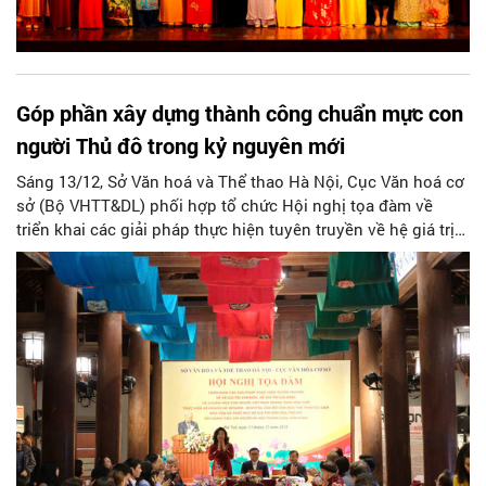
Góp phần xây dựng thành công chuẩn mực con
người Thủ đô trong kỷ nguyên mới
Sáng 13/12, Sở Văn hoá và Thể thao Hà Nội, Cục Văn hoá cơ
sở (Bộ VHTT&DL) phối hợp tổ chức Hội nghị tọa đàm về
triển khai các giải pháp thực hiện tuyên truyền về hệ giá trị
văn hóa, hệ giá trị gia đình và chuẩn mực con người Việt
Nam trong thời kỳ mới; xây dựng tiêu chí người Hà Nội
thanh lịch, văn minh.