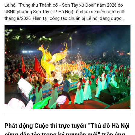
Lễ hội “Trung thu Thành cổ - Sơn Tây xứ Đoài” năm 2026 do
UBND phường Sơn Tây (TP Hà Nội) tổ chức sẽ diễn ra từ cuối
tháng 8/2026. Hiện tại, công tác chuẩn bị Lễ hội đang được
chính quyền phường Sơn Tây cùng các phòng, ban, ngành, đơn
vị và 25 tổ dân phố khẩn trương triển khai, tạo khí thế sôi nổi,
sẵn sàng mang đến cho Nhân dân và du khách một mùa Trung
thu quy mô, đặc sắc và giàu bản sắc văn hóa xứ Đoài.
Phát động Cuộc thi trực tuyến “Thủ đô Hà Nội
cùng dân tộc trong kỷ nguyên mới” trên ứng