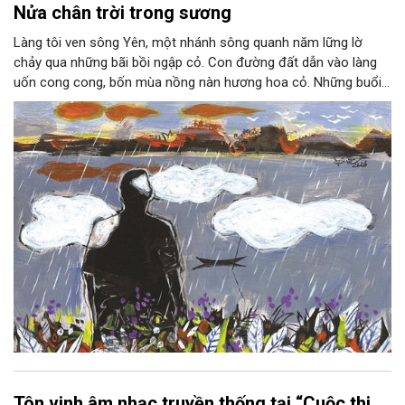
Nửa chân trời trong sương
Làng tôi ven sông Yên, một nhánh sông quanh năm lững lờ
chảy qua những bãi bồi ngập cỏ. Con đường đất dẫn vào làng
uốn cong cong, bốn mùa nồng nàn hương hoa cỏ. Những buổi
hoàng hôn, khi nắng đã dịu xuống phía cuối sông, đám hoa tím
lại thẫm màu như có ai vừa rắc lên một lớp khói.
Tôn vinh âm nhạc truyền thống tại “Cuộc thi