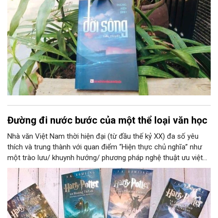
Đường đi nước bước của một thể loại văn học
Nhà văn Việt Nam thời hiện đại (từ đầu thế kỷ XX) đa số yêu
thích và trung thành với quan điểm “Hiện thực chủ nghĩa” như
một trào lưu/ khuynh hướng/ phương pháp nghệ thuật ưu việt
(với nguyên tắc: tác phẩm miêu tả đời sống như hình thức vốn
có của nó).