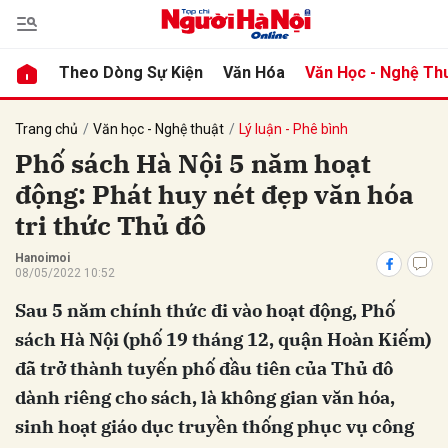
Theo Dòng Sự Kiện
Văn Hóa
Văn Học - Nghệ Th
bình luận
Trang chủ
Văn học - Nghệ thuật
Lý luận - Phê bình
Phố sách Hà Nội 5 năm hoạt
động: Phát huy nét đẹp văn hóa
tri thức Thủ đô
Hanoimoi
08/05/2022 10:52
Sau 5 năm chính thức đi vào hoạt động, Phố
Hủy
G
sách Hà Nội (phố 19 tháng 12, quận Hoàn Kiếm)
đã trở thành tuyến phố đầu tiên của Thủ đô
dành riêng cho sách, là không gian văn hóa,
sinh hoạt giáo dục truyền thống phục vụ công