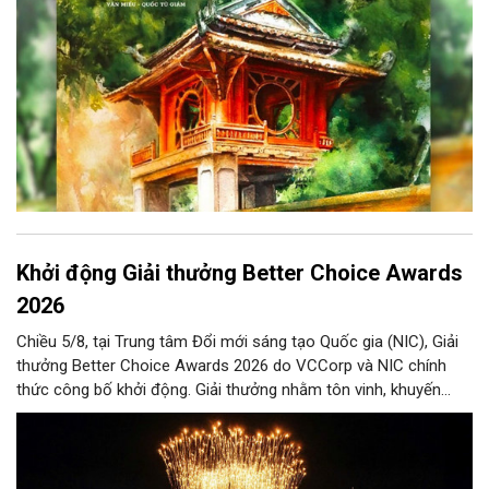
thuật của Thủ đô trong mùa thu này.
Khởi động Giải thưởng Better Choice Awards
2026
Chiều 5/8, tại Trung tâm Đổi mới sáng tạo Quốc gia (NIC), Giải
thưởng Better Choice Awards 2026 do VCCorp và NIC chính
thức công bố khởi động. Giải thưởng nhằm tôn vinh, khuyến
khích, cổ vũ những giá trị đổi mới, sáng tạo, áp dụng trong đời
sống thực, phục vụ người tiêu dùng.