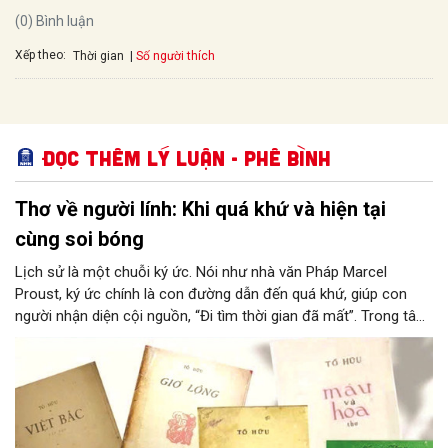
(0) Bình luận
Xếp theo:
Số người thích
Thời gian
Đọc thêm Lý luận - Phê bình
Thơ về người lính: Khi quá khứ và hiện tại
cùng soi bóng
Lịch sử là một chuỗi ký ức. Nói như nhà văn Pháp Marcel
Proust, ký ức chính là con đường dẫn đến quá khứ, giúp con
người nhận diện cội nguồn, “Đi tìm thời gian đã mất”. Trong tâm
thức mỗi người Việt Nam, ký ức về những năm tháng đấu tranh
giành độc lập, bảo vệ chủ quyền và toàn vẹn lãnh thổ là ký ức
không thể phai nhòa. Đó không chỉ là ký ức của những cá nhân
mà là ký ức chung của cả cộng đồng, dân tộc.