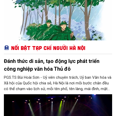
Nổi bật Tạp chí Người Hà Nội
Đánh thức di sản, tạo động lực phát triển
công nghiệp văn hóa Thủ đô
PGS.TS Bùi Hoài Sơn - Uỷ viên chuyên trách, Uỷ ban Văn hóa và
Xã hội của Quốc hội chia sẻ, Hà Nội là nơi mỗi bước chân đều
có thể chạm vào lịch sử, mỗi tên phố, tên làng, mái đình, mặt
hồ, nếp nhà, câu hát, món ăn, làn điệu, nghề thủ công đều có
thể kể một câu chuyện về chiều sâu văn hiến của dân tộc.
Nhưng trong kỷ nguyên mới, câu hỏi đặt ra không chỉ Hà Nội có
bao nhiêu di sản, bao nhiêu văn nghệ sĩ, trí thức, không gian ký