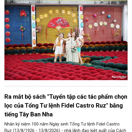
bàn thành phố thực hiện một số nội dung quan trọng. Qua đó
góp phần thực hiện thắng lợi các mục tiêu phát triển du lịch Hà
Nội năm 2026 và giai đoạn tiếp theo.
Ra mắt bộ sách "Tuyển tập các tác phẩm chọn
lọc của Tổng Tư lệnh Fidel Castro Ruz" bằng
tiếng Tây Ban Nha
Nhân kỷ niệm 100 năm Ngày sinh Tổng Tư lệnh Fidel Castro
Ruz (13/8/1926 - 13/8/2026) - nhà lãnh đạo kiệt xuất của Cách