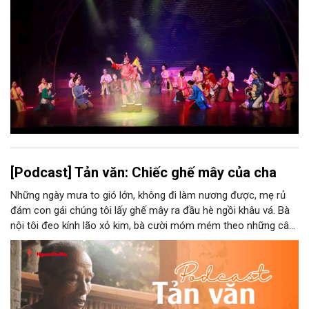
ức, mà là làm thế nào để những giá trị ấy trở thành nguồn lực
phát triển, thành sức mạnh mềm, thành động lực sáng tạo,
thành năng lực cạnh tranh của Thủ đô.
[Podcast] Tản văn: Chiếc ghế mây của cha
Những ngày mưa to gió lớn, không đi làm nương được, mẹ rủ
đám con gái chúng tôi lấy ghế mây ra đầu hè ngồi khâu vá. Bà
nội tôi đeo kính lão xỏ kim, bà cười móm mém theo những câu
chuyện kể tếu táo của đám trẻ chúng tôi. Chiếc ghế mây phát
ra âm thanh kin kít chịu đựng sức nặng cơ thể con người theo
những điệu cười khúc khích.