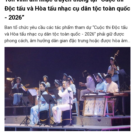
Độc tấu và Hòa tấu nhạc cụ dân tộc toàn quốc
- 2026”
Ban tổ chức yêu cầu các tác phẩm tham dự “Cuộc thi Độc tấu
và Hòa tấu nhạc cụ dân tộc toàn quốc - 2026” phải giữ được
phong cách, âm hưởng dân gian đặc trưng hoặc được hòa âm,
phối khí mới trên nền tảng làn điệu âm nhạc truyền thống Việt
Nam, đồng thời phải được trình diễn trực tiếp bằng nhạc cụ dân
tộc.