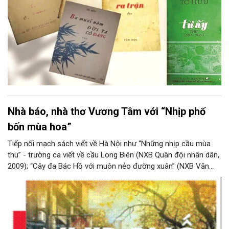
Nhà báo, nhà thơ Vương Tâm với “Nhịp phố
bốn mùa hoa”
Tiếp nối mạch sách viết về Hà Nội như “Những nhịp cầu mùa
thu” - trường ca viết về cầu Long Biên (NXB Quân đội nhân dân,
2009); “Cây đa Bác Hồ với muôn nẻo đường xuân” (NXB Văn
học, 2017); “Vui nhất có chợ Đồng Xuân” (NXB Văn học, 2022);
“Phố thời gian và ô cửa gió” (NXB Văn học, 2025)… mới đây, nhà
thơ, nhà báo Vương Tâm tiếp tục ra mắt bạn đọc tập bút ký
“Nhịp phố bốn mùa hoa” (NXB Hà Nội, 2026). Trong cuốn sách
này, tác giả tập trung khắc họa những đường phố Hà Nội xưa và