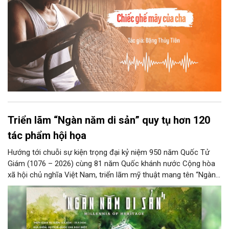
Triển lãm “Ngàn năm di sản” quy tụ hơn 120
tác phẩm hội họa
Hướng tới chuỗi sự kiện trọng đại kỷ niệm 950 năm Quốc Tử
Giám (1076 – 2026) cùng 81 năm Quốc khánh nước Cộng hòa
xã hội chủ nghĩa Việt Nam, triển lãm mỹ thuật mang tên “Ngàn
năm di sản” sẽ chính thức khai mạc vào ngày 8/8 tại Nhà Thái
Học, Di tích Quốc gia đặc biệt Văn Miếu – Quốc Tử Giám. Sự
kiện kéo dài đến ngày 25/9/2026 hứa hẹn trở thành điểm đến
văn hóa đầy sức hút, góp phần làm phong phú đời sống nghệ