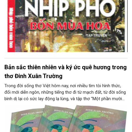
nay, đặc biệt là những phố cổ mang tên “Hàng” gắn với lịch sử,
văn hóa và hồn cốt của Thăng Long - Kẻ Chợ.
Bản sắc thiên nhiên và ký ức quê hương trong
thơ Đinh Xuân Trường
Trong đời sống thơ Việt hôm nay, nơi nhiều tìm tòi hình thức,
đổi mới diễn ngôn, những tiếng thơ đi từ mạch đất, từ đời sống
bình dị lại có sức lay động lạ lùng, và tập thơ “Một phần mười
giây” (NXB Hội Nhà văn, 2025) của tác giả Đinh Xuân Trường là
một tập thơ như thế.