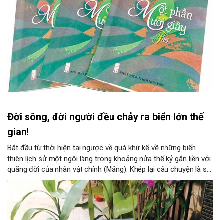
Đời sông, đời người đều chảy ra biển lớn thế
gian!
Bắt đầu từ thời hiện tại ngược về quá khứ kể về những biến
thiên lịch sử một ngôi làng trong khoảng nửa thế kỷ gắn liền với
quãng đời của nhân vật chính (Măng). Khép lại câu chuyện là sự
quay về thời hiện tại để ngỏ số phận nhân vật dành cho bạn
đọc phân tích, dự đoán, kết luận.