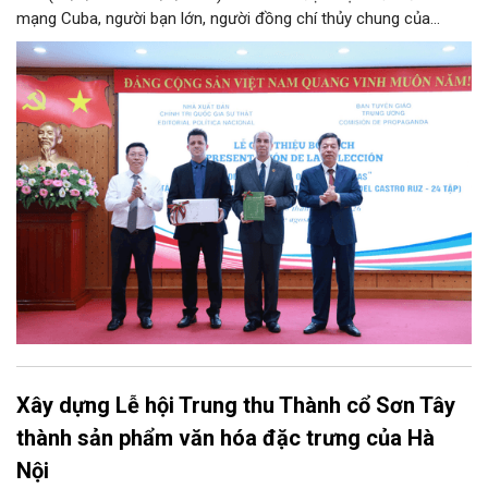
mạng Cuba, người bạn lớn, người đồng chí thủy chung của
Đảng, Nhà nước và nhân dân Việt Nam, chiều 5/8, tại Hà Nội,
Nhà xuất bản Chính trị quốc gia Sự thật phối hợp với Ban Tuyên
giáo Trung ương tổ chức Lễ giới thiệu bộ sách “Tuyển tập các
tác phẩm chọn lọc của Tổng Tư lệnh Fidel Castro Ruz” gồm 24
tập bằng tiếng Tây Ban Nha.
Xây dựng Lễ hội Trung thu Thành cổ Sơn Tây
thành sản phẩm văn hóa đặc trưng của Hà
Nội