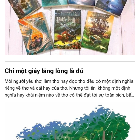
Chỉ một giây lắng lòng là đủ
Mỗi người yêu thơ, làm thơ hay đọc thơ đều có một định nghĩa
riêng về thơ và cái hay của thơ. Nhưng tôi tin, không một định
nghĩa hay khái niệm nào về thơ có thể đạt tới sự toàn bích, bất
kể người đưa ra là ai. Bởi nếu có, thơ sẽ không còn mờ ảo như
chính bản chất của nó, không còn khoảng dư để người đọc
bước vào và tự cảm.