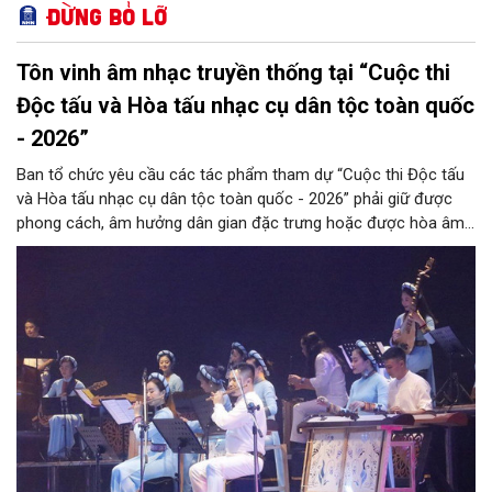
Đừng bỏ lỡ
Tôn vinh âm nhạc truyền thống tại “Cuộc thi
Độc tấu và Hòa tấu nhạc cụ dân tộc toàn quốc
- 2026”
Ban tổ chức yêu cầu các tác phẩm tham dự “Cuộc thi Độc tấu
và Hòa tấu nhạc cụ dân tộc toàn quốc - 2026” phải giữ được
phong cách, âm hưởng dân gian đặc trưng hoặc được hòa âm,
phối khí mới trên nền tảng làn điệu âm nhạc truyền thống Việt
Nam, đồng thời phải được trình diễn trực tiếp bằng nhạc cụ dân
tộc.