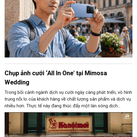
Chụp ảnh cưới ‘All In One' tại Mimosa
Wedding
Trong bối cảnh ngành dịch vụ cưới ngày càng phát triển, vô hình
trung nỗi lo của khách hàng về chất lượng sản phẩm và dịch vụ
nhiều hơn. Thực tế này đang thúc đẩy một làn sóng dịch
chuyển mạnh mẽ của các cặp đôi sang mô hình dịch vụ trọn
gói (All in one). Bên cạnh yếu tố tiện lợi, thế hệ trẻ hiện nay cũng
khắt khe hơn về mặt thẩm mỹ, họ hướng tới sự cá nhân hóa,
cảm xúc chân thực và từ chối các khuôn mẫu rập khuôn có sẵn