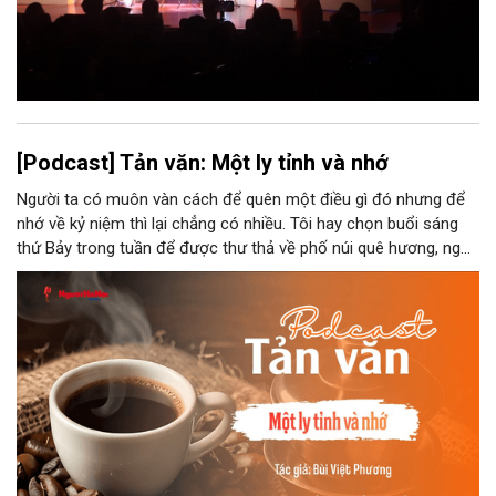
[Podcast] Tản văn: Một ly tỉnh và nhớ
Người ta có muôn vàn cách để quên một điều gì đó nhưng để
nhớ về kỷ niệm thì lại chẳng có nhiều. Tôi hay chọn buổi sáng
thứ Bảy trong tuần để được thư thả về phố núi quê hương, ngồi
đợi giọt đắng của đất đai, mưa nắng điểm từng nhịp xuống
chiếc ly sứ như đợi thời gian mở cánh cửa diệu kì của mình.