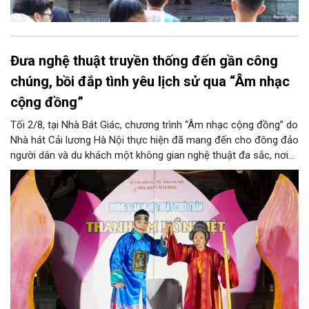
Đưa nghệ thuật truyền thống đến gần công
chúng, bồi đắp tình yêu lịch sử qua “Âm nhạc
cộng đồng”
Tối 2/8, tại Nhà Bát Giác, chương trình “Âm nhạc cộng đồng” do
Nhà hát Cải lương Hà Nội thực hiện đã mang đến cho đông đảo
người dân và du khách một không gian nghệ thuật đa sắc, nơi
những làn điệu cải lương, ca cổ, tân cổ và các tiết mục múa
hòa quyện trong không gian của phố đi bộ hồ Hoàn Kiếm. Đặc
biệt, chương trình có sự giao lưu của các nghệ sĩ đến từ
phương Nam, góp phần tạo nên cuộc gặp gỡ nghệ thuật giàu
cảm xúc.