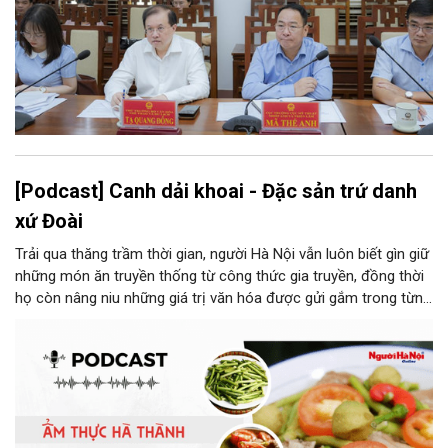
[Podcast] Canh dải khoai - Đặc sản trứ danh
xứ Đoài
Trải qua thăng trầm thời gian, người Hà Nội vẫn luôn biết gìn giữ
những món ăn truyền thống từ công thức gia truyền, đồng thời
họ còn nâng niu những giá trị văn hóa được gửi gắm trong từng
món ăn, từ cách chọn nguyên liệu, chế biến đến cách thưởng
thức. Và canh dải khoai là một món ăn như thế.