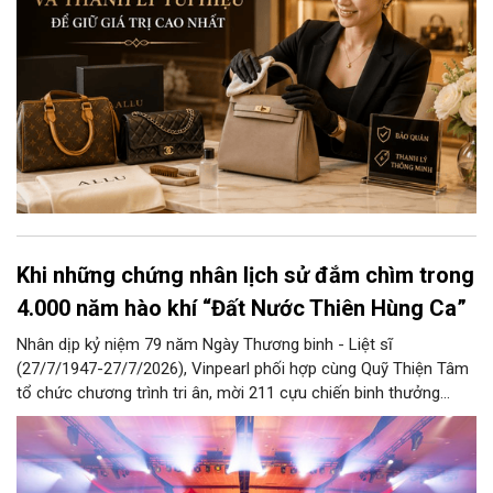
Khi những chứng nhân lịch sử đắm chìm trong
4.000 năm hào khí “Đất Nước Thiên Hùng Ca”
Nhân dịp kỷ niệm 79 năm Ngày Thương binh - Liệt sĩ
(27/7/1947-27/7/2026), Vinpearl phối hợp cùng Quỹ Thiện Tâm
tổ chức chương trình tri ân, mời 211 cựu chiến binh thưởng
thức show diễn “Đất Nước Thiên Hùng Ca” tại Vinpearl Theatre
Ocean City. Phản hồi xúc động của chính những người từng đi
qua chiến tranh đã góp phần khẳng định ý nghĩa nhân văn và
giá trị lan tỏa của tác phẩm nghệ thuật lấy cảm hứng từ hơn