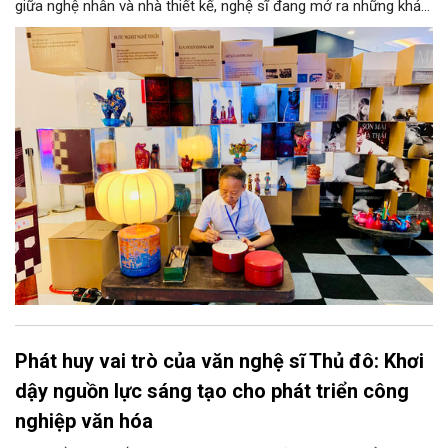
giữa nghệ nhân và nhà thiết kế, nghệ sĩ đang mở ra những khả
năng phát triển mới cho thủ công đương đại trên nền tảng di
sản. Từ những cuộc “kết duyên” đầy cảm hứng ấy, Hà Nội đang
khơi thông mạch ngầm của hệ sinh thái thủ công, biến vốn cổ
thành động lực bền vững cho tương lai.
Phát huy vai trò của văn nghệ sĩ Thủ đô: Khơi
dậy nguồn lực sáng tạo cho phát triển công
nghiệp văn hóa