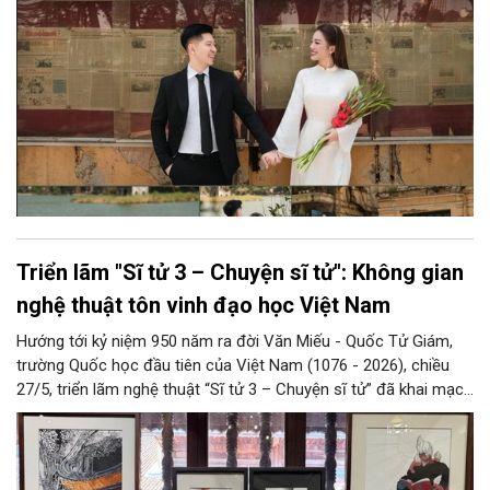
khi tìm kiếm dịch vụ chụp ảnh cưới đẹp ở Hà Nội.
Triển lãm "Sĩ tử 3 – Chuyện sĩ tử": Không gian
nghệ thuật tôn vinh đạo học Việt Nam
Hướng tới kỷ niệm 950 năm ra đời Văn Miếu - Quốc Tử Giám,
trường Quốc học đầu tiên của Việt Nam (1076 - 2026), chiều
27/5, triển lãm nghệ thuật “Sĩ tử 3 – Chuyện sĩ tử” đã khai mạc
tại Di tích Quốc gia đặc biệt Văn Miếu – Quốc Tử Giám, Hà Nội.