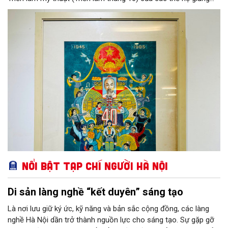
viên Khoa Đồ hoạ - Trường Đại học Mỹ thuật Việt Nam. Triển
lãm nằm trong chuỗi sự kiện kỷ niệm 100 năm thành lập Trường
Mỹ thuật Đông Dương - Đại học Mỹ thuật Việt Nam.
Nổi bật Tạp chí Người Hà Nội
Di sản làng nghề “kết duyên” sáng tạo
Là nơi lưu giữ ký ức, kỹ năng và bản sắc cộng đồng, các làng
nghề Hà Nội dần trở thành nguồn lực cho sáng tạo. Sự gặp gỡ