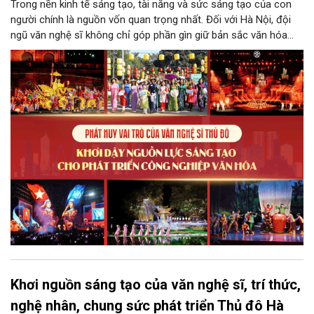
Trong nền kinh tế sáng tạo, tài năng và sức sáng tạo của con
người chính là nguồn vốn quan trọng nhất. Đối với Hà Nội, đội
ngũ văn nghệ sĩ không chỉ góp phần gìn giữ bản sắc văn hóa
mà còn giữ vai trò trung tâm trong quá trình hình thành các sản
phẩm công nghiệp văn hóa có giá trị. Khơi dậy, phát huy và tạo
điều kiện để nguồn lực sáng tạo ấy phát triển sẽ là “chìa khóa”
để Hà Nội khai thác hiệu quả tiềm năng văn hóa, nâng cao năng
lực cạnh tranh và khẳng định vị thế của một trung tâm sáng tạo
trong kỷ nguyên mới.
Khơi nguồn sáng tạo của văn nghệ sĩ, trí thức,
nghệ nhân, chung sức phát triển Thủ đô Hà