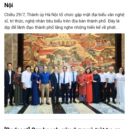
Nội
Chiều 29/7, Thành ủy Hà Nội tổ chức gặp mặt đại biểu văn nghệ
sĩ, trí thức, nghệ nhân tiêu biểu trên địa bàn thành phố. Đây là
dịp để lãnh đạo thành phố lắng nghe những hiến kế về phát
triển khoa học công nghệ, đổi mới sáng tạo, công nghiệp văn
hóa và phát huy nguồn lực con người, góp phần tạo động lực
mới cho sự phát triển nhanh, bền vững của Thủ đô.