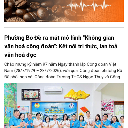
Phường Bồ Đề ra mắt mô hình "Không gian
văn hoá công đoàn": Kết nối tri thức, lan toả
văn hoá đọc
Chào mừng kỷ niệm 97 năm Ngày thành lập Công đoàn Việt
Nam (28/7/1929 – 28/7/2026), vừa qua, Công đoàn phường Bồ
Đề phối hợp với Công đoàn Trường THCS Ngọc Thụy và Công
đoàn Trường Tiểu học Ái Mộ B tổ chức Lễ ra mắt Mô hình
“Không gian văn hóa công đoàn”.