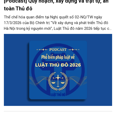
[Podcast] Quy hoạch, xây dựng và trật tự, an
toàn Thủ đô
Thể chế hóa quan điểm tại Nghị quyết số 02-NQ/TW ngày
17/3/2026 của Bộ Chính trị "Về xây dựng và phát triển Thủ đô
Hà Nội trong kỷ nguyên mới", Luật Thủ đô năm 2026 tiếp tục có
những quy định đột phá, phân quyền mạnh mẽ cho Thủ đô
trong lĩnh vực này.