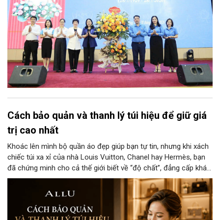
Cách bảo quản và thanh lý túi hiệu để giữ giá
trị cao nhất
Khoác lên mình bộ quần áo đẹp giúp bạn tự tin, nhưng khi xách
chiếc túi xa xỉ của nhà Louis Vuitton, Chanel hay Hermès, bạn
đã chứng minh cho cả thế giới biết về “độ chất”, đẳng cấp khác
biệt và gu thẩm mỹ tinh tế của người chủ sở hữu. Nếu bạn
muốn giữ những chiếc túi này mới nguyên như vừa bóc tem hay
đôi khi cần thanh lý cho các cửa hàng với giá cao thì đừng bỏ
qua cách bảo quản chính xác nhất dưới đây nhé.