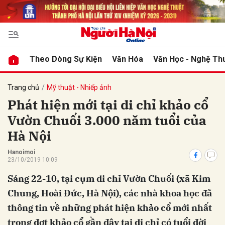
bình luận
Theo Dòng Sự Kiện
Văn Hóa
Văn Học - Nghệ Th
Trang chủ
Mỹ thuật - Nhiếp ảnh
Phát hiện mới tại di chỉ khảo cổ
Vườn Chuối 3.000 năm tuổi của
Hà Nội
Hanoimoi
23/10/2019 10:09
Hủy
G
Sáng 22-10, tại cụm di chỉ Vườn Chuối (xã Kim
Chung, Hoài Đức, Hà Nội), các nhà khoa học đã
thông tin về những phát hiện khảo cổ mới nhất
trong đợt khảo cổ gần đây tại di chỉ có tuổi đời