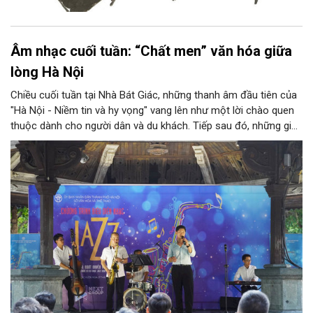
Âm nhạc cuối tuần: “Chất men” văn hóa giữa
lòng Hà Nội
Chiều cuối tuần tại Nhà Bát Giác, những thanh âm đầu tiên của
"Hà Nội - Niềm tin và hy vọng" vang lên như một lời chào quen
thuộc dành cho người dân và du khách. Tiếp sau đó, những giai
điệu jazz kinh điển của thế giới lần lượt cất lên qua phần biểu
diễn của NSƯT Quyền Văn Minh và các nghệ sĩ Bình Minh Jazz
Club, mở ra một không gian âm nhạc giàu cảm xúc ngay giữa
trung tâm Thủ đô.