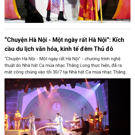
“Chuyện Hà Nội - Một ngày rất Hà Nội”: Kích
cầu du lịch văn hóa, kinh tế đêm Thủ đô
“Chuyện Hà Nội - Một ngày rất Hà Nội” - chương trình nghệ
thuật do Nhà hát Ca múa nhạc Thăng Long thực hiện, đã ra
mắt công chúng vào tối 30/7 tại Nhà hát Ca múa nhạc Thăng
Long (số 31 - 33 phố Lương Văn Can, phường Hoàn Kiếm).