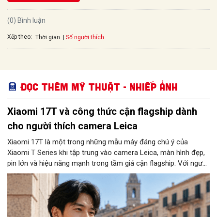
(0) Bình luận
Xếp theo:
Số người thích
Thời gian
Đọc thêm Mỹ thuật - Nhiếp ảnh
Xiaomi 17T và công thức cận flagship dành
cho người thích camera Leica
Xiaomi 17T là một trong những mẫu máy đáng chú ý của
Xiaomi T Series khi tập trung vào camera Leica, màn hình đẹp,
pin lớn và hiệu năng mạnh trong tầm giá cận flagship. Với người
dùng muốn một chiếc điện thoại phục vụ tốt chụp ảnh, giải trí,
học tập và làm việc, Xiaomi 17T mang đến nhiều điểm đáng
cân nhắc.