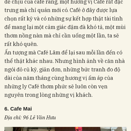
dễ chịu của café rang, một hương vị Café rất đặc
trưng mà chỉ quán mới có. Café ở đây được lựa
chọn rất kỹ và có những sự kết hợp thật tài tình
để mang lại một cảm giác đậm đà khó tả, một mùi
thơm nồng nàn mà chỉ cần uống một lần, ta sẽ
rất khó quên.
Ấn tượng mà Café Lâm để lại sau mỗi lần đến có
thể thật khác nhau. Nhưng hình ảnh về căn nhà
ngói đỏ cũ kỹ, giản đơn, những bức tranh đo độ
dài của năm tháng cùng hương vị ấm áp của
những ly Café thơm phức sẽ luôn còn vẹn
nguyên trong lòng những vị khách.
6. Cafe Mai
Địa chỉ: 96 Lê Văn Hưu