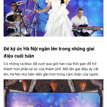
Để ký ức Hà Nội ngân lên trong những giai
điệu cuối tuần
Có những ca khúc đã vượt qua giới hạn của thời gian để trở
thành một phần ký ức của thành phố. Mỗi lần giai điệu ấy cất
lên, Hà Nội như hiện diện gần hơn trong cảm nhận của người
nghe. Chiều 26/7, chương trình "Âm nhạc cuối tuần" tại Nhà Bát
Giác sẽ đưa công chúng bước vào hành trình âm nhạc nơi
những bản tình ca về Hà Nội gặp gỡ tinh thần jazz thế giới, góp
thêm một sắc màu cho đời sống văn hóa của Thủ đô.