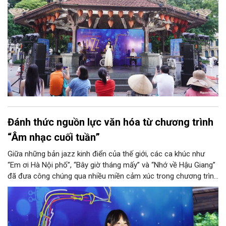
Đánh thức nguồn lực văn hóa từ chương trình
“Âm nhạc cuối tuần”
Giữa những bản jazz kinh điển của thế giới, các ca khúc như
“Em ơi Hà Nội phố”, “Bây giờ tháng mấy” và “Nhớ về Hậu Giang”
đã đưa công chúng qua nhiều miền cảm xúc trong chương trình
“Âm nhạc cuối tuần” chiều 12/7 tại Nhà Bát Giác - Vườn hoa Lý
Thái Tổ. Từ một sân khấu mở bên hồ Hoàn Kiếm, đời sống văn
hóa Thủ đô thêm phong phú, cho thấy cách Hà Nội đưa nghệ
thuật đến gần công chúng và từng bước xây dựng môi trường