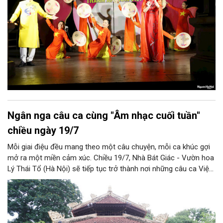
Ngân nga câu ca cùng "Âm nhạc cuối tuần"
chiều ngày 19/7
Mỗi giai điệu đều mang theo một câu chuyện, mỗi ca khúc gợi
mở ra một miền cảm xúc. Chiều 19/7, Nhà Bát Giác - Vườn hoa
Lý Thái Tổ (Hà Nội) sẽ tiếp tục trở thành nơi những câu ca Việt
Nam hòa cùng nhịp jazz đương đại, đưa công chúng đến gần
hơn với vẻ đẹp của âm nhạc và những giá trị văn hóa được bồi
đắp trong đời sống thường nhật.