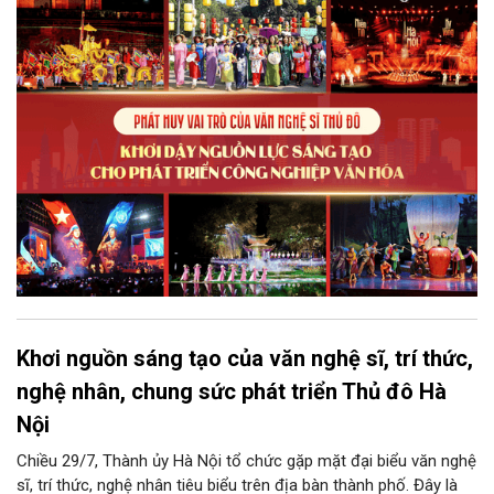
phẩm công nghiệp văn hóa có giá trị. Khơi dậy, phát huy và tạo
điều kiện để nguồn lực sáng tạo ấy phát triển sẽ là “chìa khóa”
để Hà Nội khai thác hiệu quả tiềm năng văn hóa, nâng cao năng
lực cạnh tranh và khẳng định vị thế của một trung tâm sáng tạo
trong kỷ nguyên mới.
Khơi nguồn sáng tạo của văn nghệ sĩ, trí thức,
nghệ nhân, chung sức phát triển Thủ đô Hà
Nội
Chiều 29/7, Thành ủy Hà Nội tổ chức gặp mặt đại biểu văn nghệ
sĩ, trí thức, nghệ nhân tiêu biểu trên địa bàn thành phố. Đây là