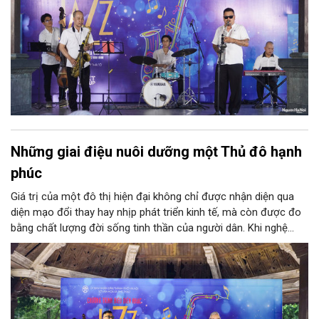
Những giai điệu nuôi dưỡng một Thủ đô hạnh
phúc
Giá trị của một đô thị hiện đại không chỉ được nhận diện qua
diện mạo đổi thay hay nhịp phát triển kinh tế, mà còn được đo
bằng chất lượng đời sống tinh thần của người dân. Khi nghệ
thuật hiện diện trong những không gian mở, trở thành một phần
của sinh hoạt thường nhật, văn hóa dần thấm sâu vào cộng
đồng bằng những cách tự nhiên nhất.