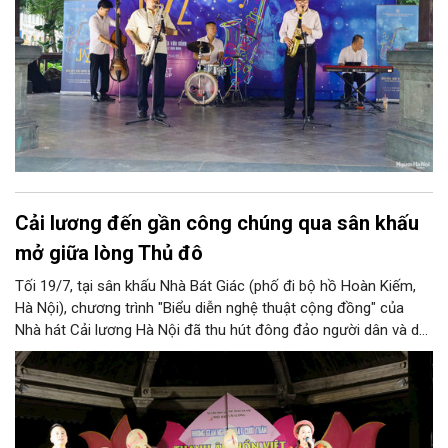
Cải lương đến gần công chúng qua sân khấu
mở giữa lòng Thủ đô
Tối 19/7, tại sân khấu Nhà Bát Giác (phố đi bộ hồ Hoàn Kiếm,
Hà Nội), chương trình "Biểu diễn nghệ thuật cộng đồng" của
Nhà hát Cải lương Hà Nội đã thu hút đông đảo người dân và du
khách. Đặc biệt, trích đoạn cải lương Kẻ sỹ Thăng Long trở
thành điểm nhấn, góp phần đưa nghệ thuật truyền thống đến
gần hơn với công chúng trong không gian văn hóa mở của Thủ
đô.