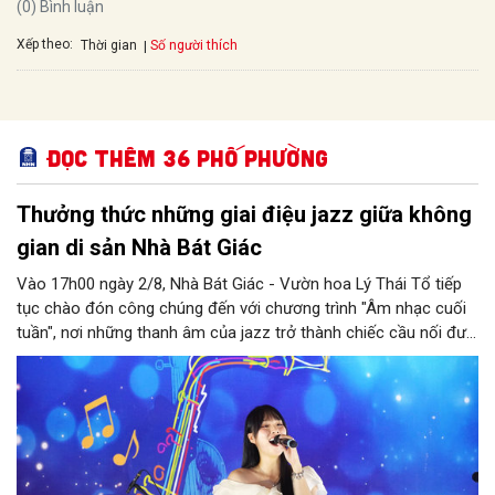
(0) Bình luận
Xếp theo:
Số người thích
Thời gian
Đọc thêm 36 phố phường
Thưởng thức những giai điệu jazz giữa không
gian di sản Nhà Bát Giác
Vào 17h00 ngày 2/8, Nhà Bát Giác - Vườn hoa Lý Thái Tổ tiếp
tục chào đón công chúng đến với chương trình "Âm nhạc cuối
tuần", nơi những thanh âm của jazz trở thành chiếc cầu nối đưa
nhiều nền văn hóa gặp gỡ trong không gian di sản giữa lòng Thủ
đô. Từ những tác phẩm kinh điển của thế giới đến những giai
điệu Việt Nam đậm chất tự sự, chương trình mở ra một hành
trình thưởng thức âm nhạc đa tầng cảm xúc, góp phần bồi đắp
diện mạo văn hóa của Hà Nội - Thành phố sáng tạo.