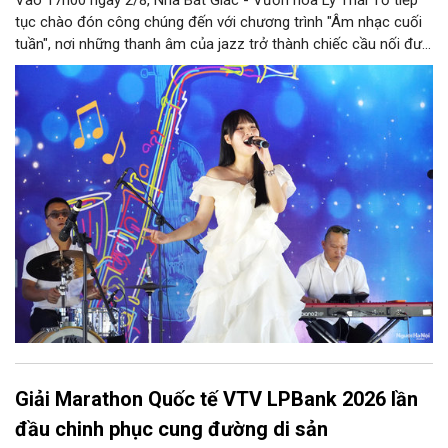
tục chào đón công chúng đến với chương trình "Âm nhạc cuối
tuần", nơi những thanh âm của jazz trở thành chiếc cầu nối đưa
nhiều nền văn hóa gặp gỡ trong không gian di sản giữa lòng Thủ
đô. Từ những tác phẩm kinh điển của thế giới đến những giai
điệu Việt Nam đậm chất tự sự, chương trình mở ra một hành
trình thưởng thức âm nhạc đa tầng cảm xúc, góp phần bồi đắp
diện mạo văn hóa của Hà Nội - Thành phố sáng tạo.
Giải Marathon Quốc tế VTV LPBank 2026 lần
đầu chinh phục cung đường di sản