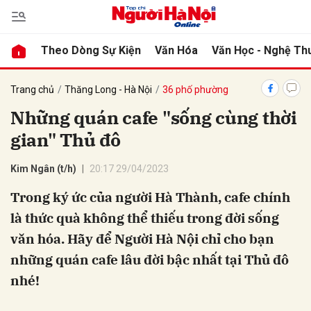
Theo Dòng Sự Kiện
Văn Hóa
Văn Học - Nghệ Th
bình luận
Trang chủ
Thăng Long - Hà Nội
36 phố phường
Những quán cafe "sống cùng thời
gian" Thủ đô
Kim Ngân (t/h)
20:17 29/04/2023
Trong ký ức của người Hà Thành, cafe chính
là thức quà không thể thiếu trong đời sống
Hủy
G
văn hóa. Hãy để Người Hà Nội chỉ cho bạn
những quán cafe lâu đời bậc nhất tại Thủ đô
nhé!