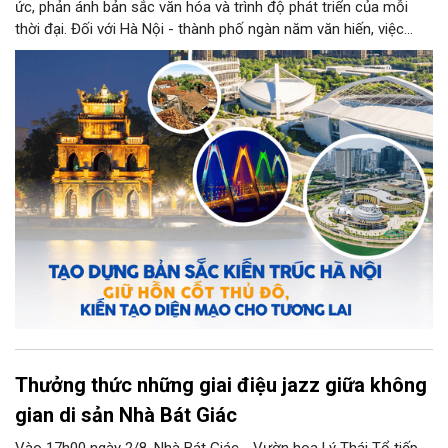
ức, phản ánh bản sắc văn hóa và trình độ phát triển của mỗi
thời đại. Đối với Hà Nội - thành phố ngàn năm văn hiến, việc
kiến tạo những công trình mới hài hòa với không gian lịch sử,
đồng thời phát huy vai trò của đội ngũ kiến trúc sư trong bảo
tồn và sáng tạo, là yêu cầu quan trọng để xây dựng Thủ đô
"Văn hiến - Văn minh - Hiện đại", đáp ứng yêu cầu phát triển
trong thời kỳ mới.
Thưởng thức những giai điệu jazz giữa không
gian di sản Nhà Bát Giác
Vào 17h00 ngày 2/8, Nhà Bát Giác - Vườn hoa Lý Thái Tổ tiếp