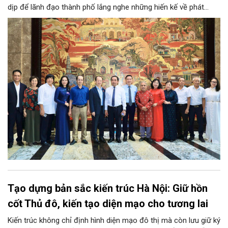
dịp để lãnh đạo thành phố lắng nghe những hiến kế về phát
triển khoa học công nghệ, đổi mới sáng tạo, công nghiệp văn
hóa và phát huy nguồn lực con người, góp phần tạo động lực
mới cho sự phát triển nhanh, bền vững của Thủ đô.
Tạo dựng bản sắc kiến trúc Hà Nội: Giữ hồn
cốt Thủ đô, kiến tạo diện mạo cho tương lai
Kiến trúc không chỉ định hình diện mạo đô thị mà còn lưu giữ ký