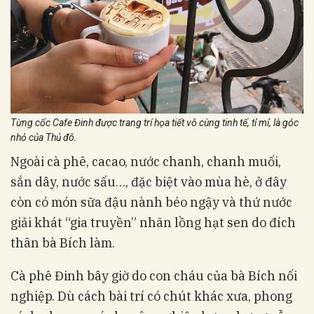
Từng cốc Cafe Đinh được trang trí họa tiết vô cùng tinh tế, tỉ mỉ, là góc
nhỏ của Thủ đô.
Ngoài cà phê, cacao, nước chanh, chanh muối,
sắn dây, nước sấu…, đặc biệt vào mùa hè, ở đây
còn có món sữa đậu nành béo ngậy và thứ nước
giải khát “gia truyền” nhãn lồng hạt sen do đích
thân bà Bích làm.
Cà phê Đinh bây giờ do con cháu của bà Bích nối
nghiệp. Dù cách bài trí có chút khác xưa, phong