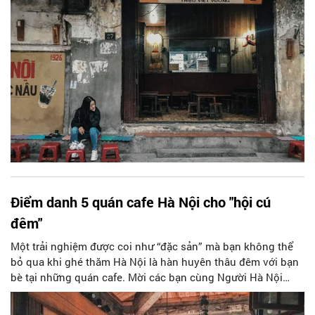
Điểm danh 5 quán cafe Hà Nội cho "hội cú
đêm"
Một trải nghiệm được coi như “đặc sản” mà bạn không thể
bỏ qua khi ghé thăm Hà Nội là hàn huyên thâu đêm với bạn
bè tại những quán cafe. Mời các bạn cùng Người Hà Nội
khám phá 5 quán cafe Hà Nội mở đêm được nhiều bạn trẻ
yêu thích qua bài viết dưới đây nhé!