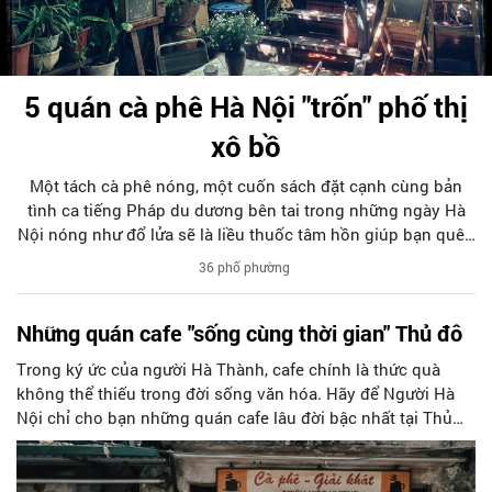
5 quán cà phê Hà Nội "trốn" phố thị
xô bồ
Một tách cà phê nóng, một cuốn sách đặt cạnh cùng bản
tình ca tiếng Pháp du dương bên tai trong những ngày Hà
Nội nóng như đổ lửa sẽ là liều thuốc tâm hồn giúp bạn quên
đi phố thị xô bồ. Cùng Người Hà Nội tìm hiểu 5 quán cà phê
36 phố phường
trong ngõ trốn phố thị xô bồ ở Hà Nội dưới đây nhé!
Những quán cafe "sống cùng thời gian" Thủ đô
Trong ký ức của người Hà Thành, cafe chính là thức quà
không thể thiếu trong đời sống văn hóa. Hãy để Người Hà
Nội chỉ cho bạn những quán cafe lâu đời bậc nhất tại Thủ
đô nhé!