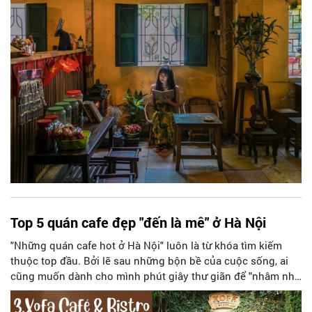
Top 5 quán cafe đẹp "đến là mê" ở Hà Nội
"Những quán cafe hot ở Hà Nội" luôn là từ khóa tìm kiếm
thuộc top đầu. Bởi lẽ sau những bộn bề của cuộc sống, ai
cũng muốn dành cho mình phút giây thư giãn để "nhâm nhi"
tách cafe, trò chuyện tâm sự cùng bạn bè. Check list ngay
top 5 quán cafe đẹp ở Hà Nội dưới đây để chọn cho mình