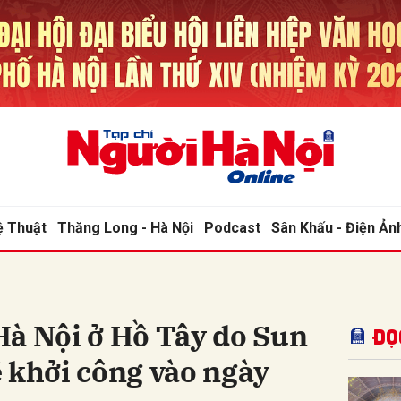
bình luận
ệ Thuật
Thăng Long - Hà Nội
Podcast
Sân Khấu - Điện Ản
Hủy
G
Hà Nội ở Hồ Tây do Sun
Đọ
 khởi công vào ngày