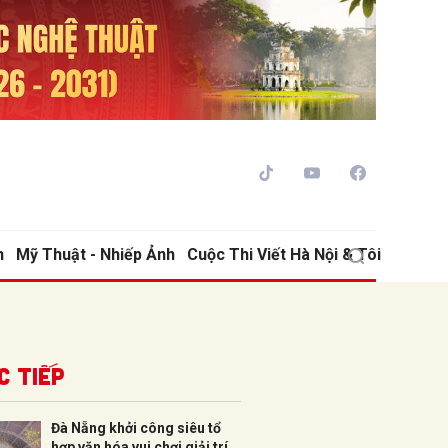
h
Mỹ Thuật - Nhiếp Ảnh
Cuộc Thi Viết Hà Nội & Tôi
ửi
c tiếp
Đà Nẵng khởi công siêu tổ
hợp văn hóa vui chơi giải trí,