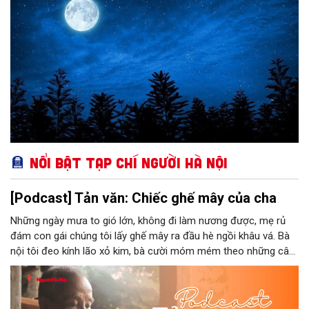
Nổi bật Tạp chí Người Hà Nội
[Podcast] Tản văn: Chiếc ghế mây của cha
Những ngày mưa to gió lớn, không đi làm nương được, mẹ rủ
đám con gái chúng tôi lấy ghế mây ra đầu hè ngồi khâu vá. Bà
nội tôi đeo kính lão xỏ kim, bà cười móm mém theo những câu
chuyện kể tếu táo của đám trẻ chúng tôi. Chiếc ghế mây phát
ra âm thanh kin kít chịu đựng sức nặng cơ thể con người theo
những điệu cười khúc khích.