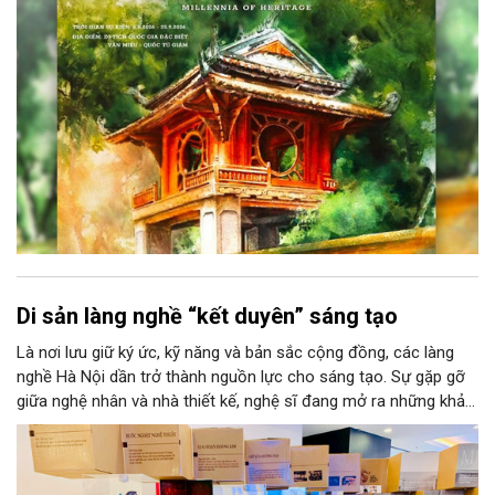
văn hóa đầy sức hút, góp phần làm phong phú đời sống nghệ
thuật của Thủ đô trong mùa thu này.
Di sản làng nghề “kết duyên” sáng tạo
Là nơi lưu giữ ký ức, kỹ năng và bản sắc cộng đồng, các làng
nghề Hà Nội dần trở thành nguồn lực cho sáng tạo. Sự gặp gỡ
giữa nghệ nhân và nhà thiết kế, nghệ sĩ đang mở ra những khả
năng phát triển mới cho thủ công đương đại trên nền tảng di
sản. Từ những cuộc “kết duyên” đầy cảm hứng ấy, Hà Nội đang
khơi thông mạch ngầm của hệ sinh thái thủ công, biến vốn cổ