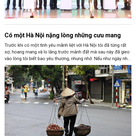
Có một Hà Nội nặng lòng những cưu mang
Trước khi có một tình yêu mãnh liệt với Hà Nội tôi đã từng rất
sợ, hoang mang và lo lắng trước mảnh đất mà sau này đã gieo
vào lòng tôi biết bao yêu thương, nhung nhớ. Nếu như ngày nhỏ
mỗi lần được "vinh dự" cùng bố về Thủ đô cảm xúc khi ấy của
tôi là sự háo hức, niềm vui sướng bởi khi ấy dẫu Hà Nội có đầy
sự lạ lẫm đi chăng nữa thì bên cạnh tôi vẫn luôn có bờ vai vững
chãi, bóng hình mạnh mẽ là bố bảo vệ, chở che. Hay có lần là
cô sinh viên tỉnh lẻ được đi thực tế, thăm Thủ đô thì bên cạnh
tôi vẫn có thật nhiều thầy cô, bạn bè để dựa dẫm nên cái cảm
giác sợ hãi, choáng ngợp về một Thủ đô hoa lệ không hiện hữu
trong suy nghĩ của tôi.