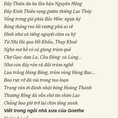
Đây Thiên An ba lần hận Nguyên Mông
Đây Kính Thiên vọng gươm thiêng Lục Thủy
Vẳng trong gió phía Bắc Môn: ngựa hý
Bóng thông reo lối vương phủ ai về
Hình như cả tiếng nguyệt cầm ca kỹ
Từ Nhị Hà qua Hồ Khẩu, Thụy Khuê
Nghe mơ hồ có cả giọng trăm quê
Chợ Gạo: dưa La, Cầu Đông: cà Láng...
Như còn đây rộn rã đất trăm nghề
Lụa trắng Hàng Bông, trâm vàng Hàng Bạc...
Bao rực rỡ đã vùi trong tao loạn
Trang văn ơi đành nhặt bóng Hoàng Thành
Thương Rồng đá vẫn chờ tin chim Lạc
Chẳng bao giờ trở lại chín tầng xanh.
Viết trong ngôi nhà xưa
của Goethe