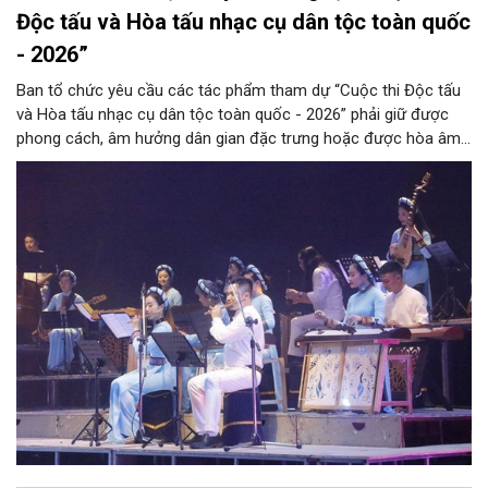
Độc tấu và Hòa tấu nhạc cụ dân tộc toàn quốc
- 2026”
Ban tổ chức yêu cầu các tác phẩm tham dự “Cuộc thi Độc tấu
và Hòa tấu nhạc cụ dân tộc toàn quốc - 2026” phải giữ được
phong cách, âm hưởng dân gian đặc trưng hoặc được hòa âm,
phối khí mới trên nền tảng làn điệu âm nhạc truyền thống Việt
Nam, đồng thời phải được trình diễn trực tiếp bằng nhạc cụ dân
tộc.