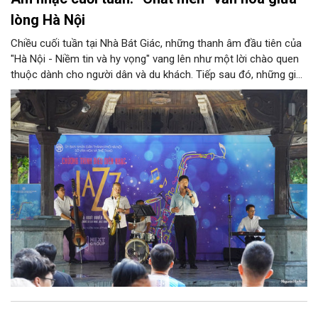
lòng Hà Nội
Chiều cuối tuần tại Nhà Bát Giác, những thanh âm đầu tiên của
"Hà Nội - Niềm tin và hy vọng" vang lên như một lời chào quen
thuộc dành cho người dân và du khách. Tiếp sau đó, những giai
điệu jazz kinh điển của thế giới lần lượt cất lên qua phần biểu
diễn của NSƯT Quyền Văn Minh và các nghệ sĩ Bình Minh Jazz
Club, mở ra một không gian âm nhạc giàu cảm xúc ngay giữa
trung tâm Thủ đô.