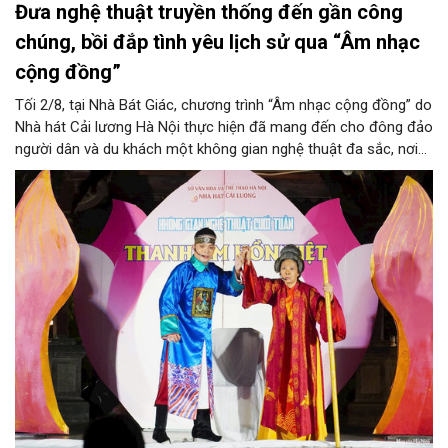
Đưa nghệ thuật truyền thống đến gần công
chúng, bồi đắp tình yêu lịch sử qua “Âm nhạc
cộng đồng”
Tối 2/8, tại Nhà Bát Giác, chương trình “Âm nhạc cộng đồng” do
Nhà hát Cải lương Hà Nội thực hiện đã mang đến cho đông đảo
người dân và du khách một không gian nghệ thuật đa sắc, nơi
những làn điệu cải lương, ca cổ, tân cổ và các tiết mục múa
hòa quyện trong không gian của phố đi bộ hồ Hoàn Kiếm. Đặc
biệt, chương trình có sự giao lưu của các nghệ sĩ đến từ
phương Nam, góp phần tạo nên cuộc gặp gỡ nghệ thuật giàu
cảm xúc.