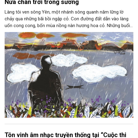
Nửa chân trời trong sương
Làng tôi ven sông Yên, một nhánh sông quanh năm lững lờ
chảy qua những bãi bồi ngập cỏ. Con đường đất dẫn vào làng
uốn cong cong, bốn mùa nồng nàn hương hoa cỏ. Những buổi
hoàng hôn, khi nắng đã dịu xuống phía cuối sông, đám hoa tím
lại thẫm màu như có ai vừa rắc lên một lớp khói.
Tôn vinh âm nhạc truyền thống tại “Cuộc thi