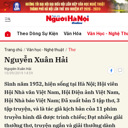
bình luận
Theo Dòng Sự Kiện
Văn Hóa
Văn Học - Nghệ Th
Trang chủ
Văn học - Nghệ thuật
Thơ
Nguyễn Xuân Hải
Nguyễn Xuân Hải
10/09/2019 14:59
Sinh năm 1952, hiện sống tại Hà Nội; Hội viên
Hội Nhà văn Việt Nam, Hội Điện ảnh Việt Nam,
Hủy
G
Hội Nhà báo Việt Nam; Đã xuất bản 5 tập thơ, 3
tập truyện, và là tác giả kịch bản của 11 phim
truyền hình đã được trình chiếu; Đạt nhiều giải
thưởng thơ, truyện ngắn và giải thưởng dành