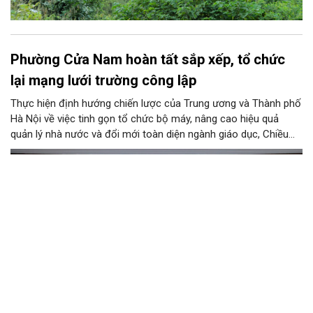
Phường Cửa Nam hoàn tất sắp xếp, tổ chức
lại mạng lưới trường công lập
Thực hiện định hướng chiến lược của Trung ương và Thành phố
Hà Nội về việc tinh gọn tổ chức bộ máy, nâng cao hiệu quả
quản lý nhà nước và đổi mới toàn diện ngành giáo dục, Chiều
4/8, Đảng ủy - UBND phường Cửa Nam tổ chức Hội nghị công
bố và trao quyết định về việc sắp xếp, tổ chức lại các trường
tiểu học, mầm non công lập, thành lập đảng bộ trực thuộc cơ
sở, bổ nhiệm cán bộ lãnh đạo quản lý giáo dục trên địa bàn
phường.