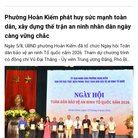
Phường Hoàn Kiếm phát huy sức mạnh toàn
dân, xây dựng thế trận an ninh nhân dân ngày
càng vững chắc
Ngày 5/8, UBND phường Hoàn Kiếm đã tổ chức Ngày hội Toàn
dân bảo vệ an ninh Tổ quốc năm 2026. Tham dự chương trình
có đồng chí Vũ Đại Thắng - Ủy viên Trung ương Đảng, Phó Bí
thư Thành ủy, Chủ tịch UBND thành phố; Đại tá Nguyễn Tiến Đạt,
Ủy viên Ban Thường vụ Đảng ủy, Phó Giám đốc Công an thành
phố Hà Nội, cùng dự có các đồng chí đại diện lãnh đạo các Sở,
ban, ngành thuộc Thành phố Hà Nội, các phòng nghiệp vụ Công
an Thành phố Hà Nội.