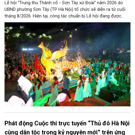
Lễ hội “Trung thu Thành cổ - Sơn Tây xứ Đoài” năm 2026 do
UBND phường Sơn Tây (TP Hà Nội) tổ chức sẽ diễn ra từ cuối
tháng 8/2026. Hiện tại, công tác chuẩn bị Lễ hội đang được
chính quyền phường Sơn Tây cùng các phòng, ban, ngành, đơn
vị và 25 tổ dân phố khẩn trương triển khai, tạo khí thế sôi nổi,
sẵn sàng mang đến cho Nhân dân và du khách một mùa Trung
thu quy mô, đặc sắc và giàu bản sắc văn hóa xứ Đoài.
Phát động Cuộc thi trực tuyến “Thủ đô Hà Nội
cùng dân tộc trong kỷ nguyên mới” trên ứng