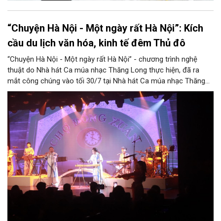
“Chuyện Hà Nội - Một ngày rất Hà Nội”: Kích
cầu du lịch văn hóa, kinh tế đêm Thủ đô
“Chuyện Hà Nội - Một ngày rất Hà Nội” - chương trình nghệ
thuật do Nhà hát Ca múa nhạc Thăng Long thực hiện, đã ra
mắt công chúng vào tối 30/7 tại Nhà hát Ca múa nhạc Thăng
Long (số 31 - 33 phố Lương Văn Can, phường Hoàn Kiếm).