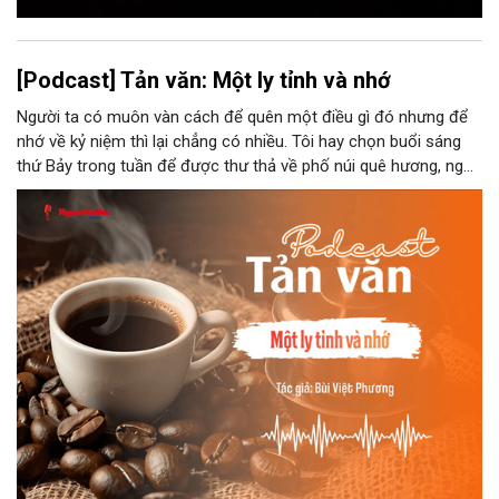
[Podcast] Tản văn: Một ly tỉnh và nhớ
Người ta có muôn vàn cách để quên một điều gì đó nhưng để
nhớ về kỷ niệm thì lại chẳng có nhiều. Tôi hay chọn buổi sáng
thứ Bảy trong tuần để được thư thả về phố núi quê hương, ngồi
đợi giọt đắng của đất đai, mưa nắng điểm từng nhịp xuống
chiếc ly sứ như đợi thời gian mở cánh cửa diệu kì của mình.