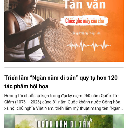
Triển lãm “Ngàn năm di sản” quy tụ hơn 120
tác phẩm hội họa
Hướng tới chuỗi sự kiện trọng đại kỷ niệm 950 năm Quốc Tử
Giám (1076 – 2026) cùng 81 năm Quốc khánh nước Cộng hòa
xã hội chủ nghĩa Việt Nam, triển lãm mỹ thuật mang tên “Ngàn
năm di sản” sẽ chính thức khai mạc vào ngày 8/8 tại Nhà Thái
Học, Di tích Quốc gia đặc biệt Văn Miếu – Quốc Tử Giám. Sự
kiện kéo dài đến ngày 25/9/2026 hứa hẹn trở thành điểm đến