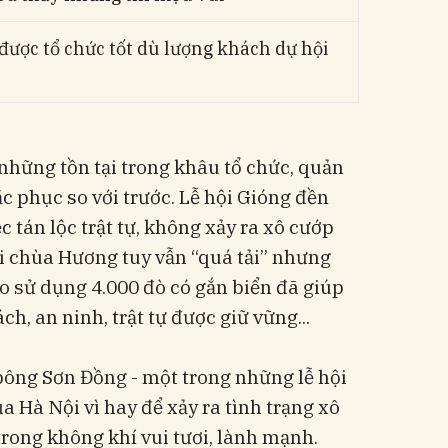
được tổ chức tốt dù lượng khách dự hội
hững tồn tại trong khâu tổ chức, quản
hắc phục so với trước. Lễ hội Gióng đền
c tán lộc trật tự, không xảy ra xô cướp
i chùa Hương tuy vẫn “quá tải” nhưng
ào sử dụng 4.000 đò có gắn biển đã giúp
ch, an ninh, trật tự được giữ vững...
 bông Sơn Đồng - một trong những lễ hội
a Hà Nội vì hay để xảy ra tình trạng xô
 trong không khí vui tươi, lành mạnh.