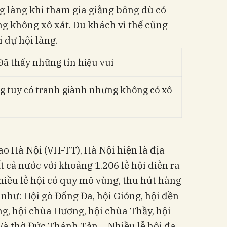
ng làng khi tham gia giằng bông dù có
ng không xô xát. Du khách vì thế cũng
 dự hội làng.
g tuy có tranh giành nhưng không có xô
o Hà Nội (VH-TT), Hà Nội hiện là địa
 cả nước với khoảng 1.206 lễ hội diễn ra
iều lễ hội có quy mô vùng, thu hút hàng
như: Hội gò Đống Đa, hội Gióng, hội đền
ng, hội chùa Hương, hội chùa Thầy, hội
Và thờ Đức Thánh Tản… Nhiều lễ hội đã