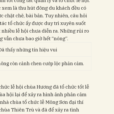
m tốt công tác quản lý và tổ chức lễ hội.
c xem là thu hút đông du khách đều có
c chặt chẽ, bài bản. Tuy nhiên, câu hỏi
tác tổ chức ấy được duy trì xuyên suốt
t nhiều lễ hội chưa diễn ra. Những rủi ro
ng vẫn chưa bao giờ hết “nóng”.
hông còn cảnh chen cướp lộc phản cảm.
hức lễ hội chùa Hương đã tổ chức tốt lễ
a hội lại để xảy ra hình ảnh phản cảm
nhà chùa tổ chức lễ Mông Sơn đại thí
n chùa Thiên Trù và đã để xảy ra tình