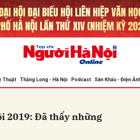
bình luận
ệ Thuật
Thăng Long - Hà Nội
Podcast
Sân Khấu - Điện Ản
Hủy
G
ội 2019: Đã thấy những