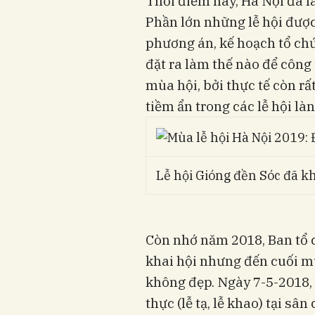
Thời điểm này, Hà Nội đã là
Phần lớn những lễ hội đượ
phương án, kế hoạch tổ chứ
đặt ra làm thế nào để công 
mùa hội, bởi thực tế còn rấ
tiềm ẩn trong các lễ hội là
Lễ hội Gióng đền Sóc đã k
Còn nhớ năm 2018, Ban tổ c
khai hội nhưng đến cuối mù
không đẹp. Ngày 7-5-2018, 
thực (lễ tạ, lễ khao) tại sâ