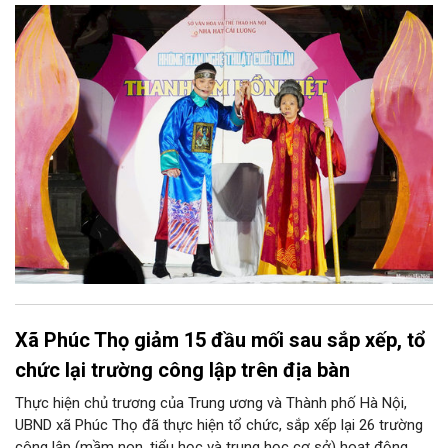
những làn điệu cải lương, ca cổ, tân cổ và các tiết mục múa
hòa quyện trong không gian của phố đi bộ hồ Hoàn Kiếm. Đặc
biệt, chương trình có sự giao lưu của các nghệ sĩ đến từ
phương Nam, góp phần tạo nên cuộc gặp gỡ nghệ thuật giàu
cảm xúc.
Xã Phúc Thọ giảm 15 đầu mối sau sắp xếp, tổ
chức lại trường công lập trên địa bàn
Thực hiện chủ trương của Trung ương và Thành phố Hà Nội,
UBND xã Phúc Thọ đã thực hiện tổ chức, sắp xếp lại 26 trường
công lập (mầm non, tiểu học và trung học cơ sở) hoạt động