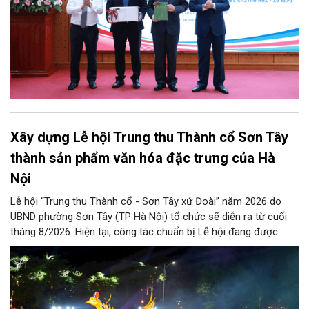
Xây dựng Lễ hội Trung thu Thành cổ Sơn Tây
thành sản phẩm văn hóa đặc trưng của Hà
Nội
Lễ hội “Trung thu Thành cổ - Sơn Tây xứ Đoài” năm 2026 do
UBND phường Sơn Tây (TP Hà Nội) tổ chức sẽ diễn ra từ cuối
tháng 8/2026. Hiện tại, công tác chuẩn bị Lễ hội đang được
chính quyền phường Sơn Tây cùng các phòng, ban, ngành, đơn
vị và 25 tổ dân phố khẩn trương triển khai, tạo khí thế sôi nổi,
sẵn sàng mang đến cho Nhân dân và du khách một mùa Trung
thu quy mô, đặc sắc và giàu bản sắc văn hóa xứ Đoài.