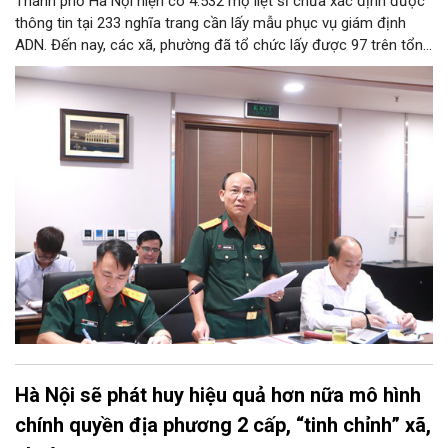
Thành phố Hà Nội hiện có 4.532 mộ liệt sĩ chưa xác định được
thông tin tại 233 nghĩa trang cần lấy mẫu phục vụ giám định
ADN. Đến nay, các xã, phường đã tổ chức lấy được 97 trên tổng
số 106 mộ liệt sĩ được khai quật.
Hà Nội sẽ phát huy hiệu quả hơn nữa mô hình
chính quyền địa phương 2 cấp, “tinh chỉnh” xã,