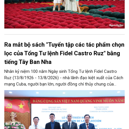
Ra mắt bộ sách "Tuyển tập các tác phẩm chọn
lọc của Tổng Tư lệnh Fidel Castro Ruz" bằng
tiếng Tây Ban Nha
Nhân kỷ niệm 100 năm Ngày sinh Tổng Tư lệnh Fidel Castro
Ruz (13/8/1926 - 13/8/2026) - nhà lãnh đạo kiệt xuất của Cách
mạng Cuba, người bạn lớn, người đồng chí thủy chung của
Đảng, Nhà nước và nhân dân Việt Nam, chiều 5/8, tại Hà Nội,
Nhà xuất bản Chính trị quốc gia Sự thật phối hợp với Ban Tuyên
giáo Trung ương tổ chức Lễ giới thiệu bộ sách “Tuyển tập các
tác phẩm chọn lọc của Tổng Tư lệnh Fidel Castro Ruz” gồm 24
tập bằng tiếng Tây Ban Nha.