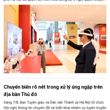
đề của HĐND Thành phố. Đợt triển khai này đề ra khung chính
sách cùng hệ thống giải pháp toàn diện nhằm cụ thể hóa các
cơ chế đặc thù, tạo động lực bứt phá cho phát triển khoa học,
công nghệ, đổi mới sáng tạo và chuyển đổi số trên địa bàn Thủ
đô.
Chuyển biến rõ nét trong xử lý úng ngập trên
địa bàn Thủ đô
Sáng 7/8, Ban Tuyên giáo và Dân vận Thành ủy Hà Nội tổ chức
Hội nghị thông tin chuyên đề và triển khai nhiệm vụ tuyên truyền