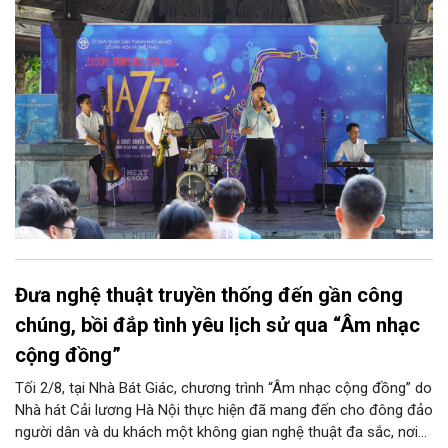
Club, mở ra một không gian âm nhạc giàu cảm xúc ngay giữa
trung tâm Thủ đô.
Đưa nghệ thuật truyền thống đến gần công
chúng, bồi đắp tình yêu lịch sử qua “Âm nhạc
cộng đồng”
Tối 2/8, tại Nhà Bát Giác, chương trình “Âm nhạc cộng đồng” do
Nhà hát Cải lương Hà Nội thực hiện đã mang đến cho đông đảo
người dân và du khách một không gian nghệ thuật đa sắc, nơi