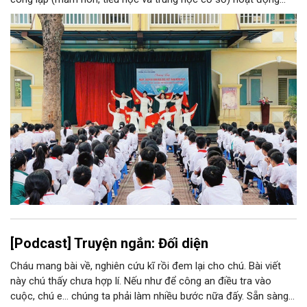
độc lập thành 11 trường. Sau khi sắp xếp, xã Phúc Thọ giảm 15
đầu mối đơn vị, tỷ lệ tinh gọn đạt 57,69%.
[Podcast] Truyện ngắn: Đối diện
Cháu mang bài về, nghiên cứu kĩ rồi đem lại cho chú. Bài viết
này chú thấy chưa hợp lí. Nếu như để công an điều tra vào
cuộc, chú e… chúng ta phải làm nhiều bước nữa đấy. Sẵn sàng