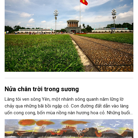
Nửa chân trời trong sương
Làng tôi ven sông Yên, một nhánh sông quanh năm lững lờ
chảy qua những bãi bồi ngập cỏ. Con đường đất dẫn vào làng
uốn cong cong, bốn mùa nồng nàn hương hoa cỏ. Những buổi
hoàng hôn, khi nắng đã dịu xuống phía cuối sông, đám hoa tím
lại thẫm màu như có ai vừa rắc lên một lớp khói.