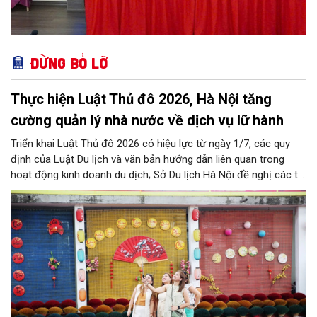
Đừng bỏ lỡ
Thực hiện Luật Thủ đô 2026, Hà Nội tăng
cường quản lý nhà nước về dịch vụ lữ hành
Triển khai Luật Thủ đô 2026 có hiệu lực từ ngày 1/7, các quy
định của Luật Du lịch và văn bản hướng dẫn liên quan trong
hoạt động kinh doanh du dịch; Sở Du lịch Hà Nội đề nghị các tổ
chức, đơn vị, doanh nghiệp kinh doanh dịch vụ lữ hành trên địa
bàn thành phố thực hiện một số nội dung quan trọng. Qua đó
góp phần thực hiện thắng lợi các mục tiêu phát triển du lịch Hà
Nội năm 2026 và giai đoạn tiếp theo.