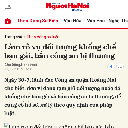
Theo Dòng Sự Kiện
Văn Hóa
Văn Học - Nghệ Th
bình luận
Trang chủ
Theo dòng sự kiện
Làm rõ vụ đối tượng khống chế
bạn gái, bắn công an bị thương
Chu Dũng/Hanoimoi
30/07/2019 15:01
Ngày 30-7, lãnh đạo Công an quận Hoàng Mai
cho biết, đơn vị đang tạm giữ đối tượng ngáo đá
Hủy
G
khống chế bạn gái và bắn công an bị thương, để
củng cố hồ sơ, xử lý theo quy định của pháp
luật.