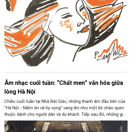
Âm nhạc cuối tuần: “Chất men” văn hóa giữa
lòng Hà Nội
Chiều cuối tuần tại Nhà Bát Giác, những thanh âm đầu tiên của
"Hà Nội - Niềm tin và hy vọng" vang lên như một lời chào quen
thuộc dành cho người dân và du khách. Tiếp sau đó, những giai
điệu jazz kinh điển của thế giới lần lượt cất lên qua phần biểu
diễn của NSƯT Quyền Văn Minh và các nghệ sĩ Bình Minh Jazz