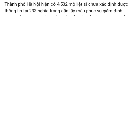
Thành phố Hà Nội hiện có 4.532 mộ liệt sĩ chưa xác định được
thông tin tại 233 nghĩa trang cần lấy mẫu phục vụ giám định
ADN. Đến nay, các xã, phường đã tổ chức lấy được 97 trên tổng
số 106 mộ liệt sĩ được khai quật.
Phường Phú Thượng đẩy nhanh giải phóng
mặt bằng Dự án Công viên công cộng