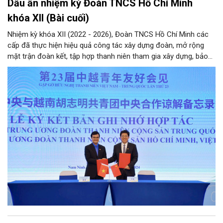
Dấu ấn nhiệm kỳ Đoàn TNCS Hồ Chí Minh
khóa XII (Bài cuối)
Nhiệm kỳ khóa XII (2022 - 2026), Đoàn TNCS Hồ Chí Minh các
cấp đã thực hiện hiệu quả công tác xây dựng đoàn, mở rộng
mặt trận đoàn kết, tập hợp thanh niên tham gia xây dựng, bảo
vệ Đảng và hệ thống chính trị; công tác quốc tế thanh niên;
tham mưu, phối hợp… Qua đó hoàn thành các mục tiêu nghị
quyết Đại hội Đoàn khóa XII đặt ra, hướng tới nhiệm kỳ khóa XIII
với hành động cách mạng thống nhất: “Tuổi trẻ Việt Nam tiên
phong trong kỷ nguyên mới”.