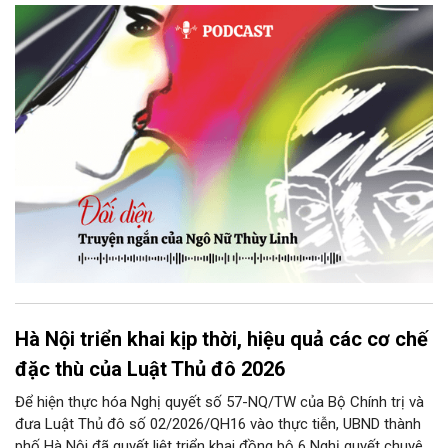
thì tiếp tục nhé! Chú Minh cầm tập bài viết đưa lại cho Thy. Cô
ngại ngùng đỡ lấy. Đây là lần thứ ba, loạt bài phóng sự của mình
bị Tổng biên tập kêu lên để trả lại...
Hà Nội triển khai kịp thời, hiệu quả các cơ chế
đặc thù của Luật Thủ đô 2026
Để hiện thực hóa Nghị quyết số 57-NQ/TW của Bộ Chính trị và
đưa Luật Thủ đô số 02/2026/QH16 vào thực tiễn, UBND thành
phố Hà Nội đã quyết liệt triển khai đồng bộ 6 Nghị quyết chuyên