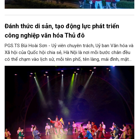
Đánh thức di sản, tạo động lực phát triển
công nghiệp văn hóa Thủ đô
PGS.TS Bùi Hoài Sơn - Uỷ viên chuyên trách, Uỷ ban Văn hóa và
Xã hội của Quốc hội chia sẻ, Hà Nội là nơi mỗi bước chân đều
có thể chạm vào lịch sử, mỗi tên phố, tên làng, mái đình, mặt
hồ, nếp nhà, câu hát, món ăn, làn điệu, nghề thủ công đều có
thể kể một câu chuyện về chiều sâu văn hiến của dân tộc.
Nhưng trong kỷ nguyên mới, câu hỏi đặt ra không chỉ Hà Nội có
bao nhiêu di sản, bao nhiêu văn nghệ sĩ, trí thức, không gian ký
ức, mà là làm thế nào để những giá trị ấy trở thành nguồn lực
phát triển, thành sức mạnh mềm, thành động lực sáng tạo,
thành năng lực cạnh tranh của Thủ đô.