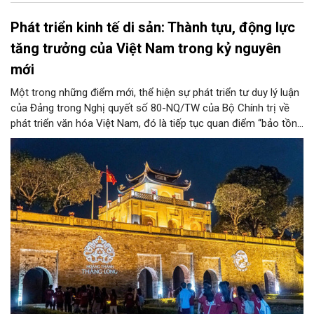
Phát triển kinh tế di sản: Thành tựu, động lực
tăng trưởng của Việt Nam trong kỷ nguyên
mới
Một trong những điểm mới, thể hiện sự phát triển tư duy lý luận
của Đảng trong Nghị quyết số 80-NQ/TW của Bộ Chính trị về
phát triển văn hóa Việt Nam, đó là tiếp tục quan điểm “bảo tồn
và phát huy giá trị di sản văn hóa gắn kết với phát triển kinh tế -
xã hội và du lịch”; đồng thời, nâng lên một tầm cao mới: “phát
triển kinh tế di sản”.