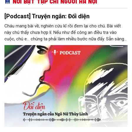
Nổi bật Tạp chí Người Hà Nội
[Podcast] Truyện ngắn: Đối diện
Cháu mang bài về, nghiên cứu kĩ rồi đem lại cho chú. Bài viết
này chú thấy chưa hợp lí. Nếu như để công an điều tra vào
cuộc, chú e… chúng ta phải làm nhiều bước nữa đấy. Sẵn sàng
thì tiếp tục nhé! Chú Minh cầm tập bài viết đưa lại cho Thy. Cô
ngại ngùng đỡ lấy. Đây là lần thứ ba, loạt bài phóng sự của mình
bị Tổng biên tập kêu lên để trả lại...