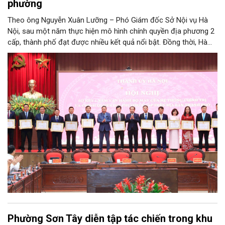
phường
Theo ông Nguyễn Xuân Lưỡng – Phó Giám đốc Sở Nội vụ Hà
Nội, sau một năm thực hiện mô hình chính quyền địa phương 2
cấp, thành phố đạt được nhiều kết quả nổi bật. Đồng thời, Hà
Nội đang nghiên cứu, thực hiện đúng tinh thần chỉ đạo của
Trung ương để tiếp tục tinh chỉnh xã, phường, đảm bảo mô hình
chính quyền địa phương 2 cấp của Hà Nội phát huy hiệu quả
hơn nữa trong giai đoạn mới.
Phường Sơn Tây diễn tập tác chiến trong khu