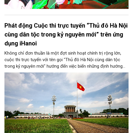
Phát động Cuộc thi trực tuyến “Thủ đô Hà Nội
cùng dân tộc trong kỷ nguyên mới” trên ứng
dụng iHanoi
Không chỉ đơn thuần là một đợt sinh hoạt chính trị rộng lớn,
cuộc thi trực tuyến với tên gọi "Thủ đô Hà Nội cùng dân tộc
trong kỷ nguyên mới" hướng đến việc biến những định hướng
chiến lược trong Nghị quyết số 02-NQ/TW của Bộ Chính trị
thành niềm tin, thành nhận thức chung của mỗi người dân.