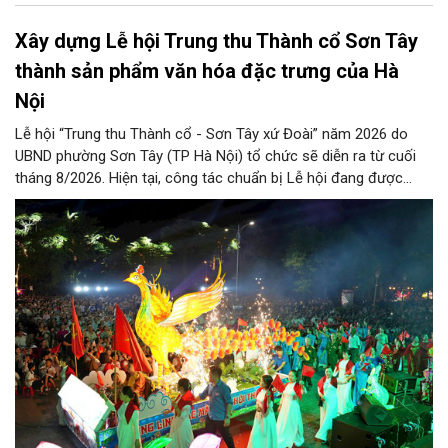
Xây dựng Lễ hội Trung thu Thành cổ Sơn Tây
thành sản phẩm văn hóa đặc trưng của Hà
Nội
Lễ hội “Trung thu Thành cổ - Sơn Tây xứ Đoài” năm 2026 do
UBND phường Sơn Tây (TP Hà Nội) tổ chức sẽ diễn ra từ cuối
tháng 8/2026. Hiện tại, công tác chuẩn bị Lễ hội đang được
chính quyền phường Sơn Tây cùng các phòng, ban, ngành, đơn
vị và 25 tổ dân phố khẩn trương triển khai, tạo khí thế sôi nổi,
sẵn sàng mang đến cho Nhân dân và du khách một mùa Trung
thu quy mô, đặc sắc và giàu bản sắc văn hóa xứ Đoài.