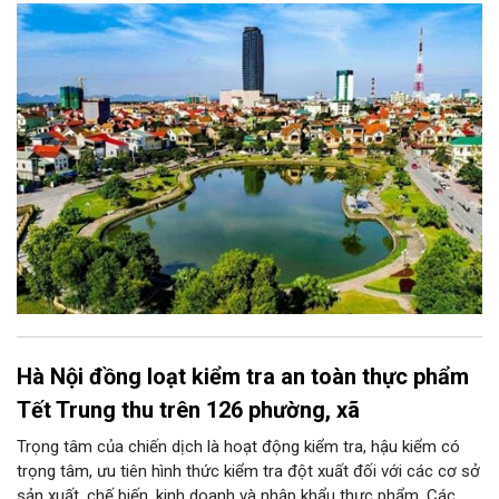
thương hiệu cùng những người yêu thích sáng tạo. Mỗi tác giả
hoặc nhóm tác giả được gửi tối đa 03 tác phẩm ở mỗi giai
đoạn.
Hà Nội đồng loạt kiểm tra an toàn thực phẩm
Tết Trung thu trên 126 phường, xã
Trọng tâm của chiến dịch là hoạt động kiểm tra, hậu kiểm có
trọng tâm, ưu tiên hình thức kiểm tra đột xuất đối với các cơ sở
sản xuất, chế biến, kinh doanh và nhập khẩu thực phẩm. Các