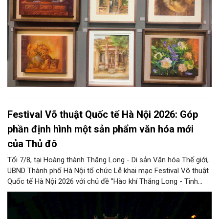
Festival Võ thuật Quốc tế Hà Nội 2026: Góp
phần định hình một sản phẩm văn hóa mới
của Thủ đô
Tối 7/8, tại Hoàng thành Thăng Long - Di sản Văn hóa Thế giới,
UBND Thành phố Hà Nội tổ chức Lễ khai mạc Festival Võ thuật
Quốc tế Hà Nội 2026 với chủ đề "Hào khí Thăng Long - Tinh
hoa võ Việt". Lần đầu tiên được tổ chức, Festival đánh dấu
bước đi mới của Thủ đô trong việc xây dựng một sự kiện văn
hóa - thể thao mang tầm quốc tế, góp phần tôn vinh truyền