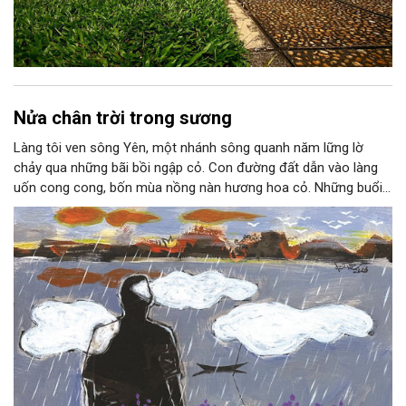
Nửa chân trời trong sương
Làng tôi ven sông Yên, một nhánh sông quanh năm lững lờ
chảy qua những bãi bồi ngập cỏ. Con đường đất dẫn vào làng
uốn cong cong, bốn mùa nồng nàn hương hoa cỏ. Những buổi
hoàng hôn, khi nắng đã dịu xuống phía cuối sông, đám hoa tím
lại thẫm màu như có ai vừa rắc lên một lớp khói.