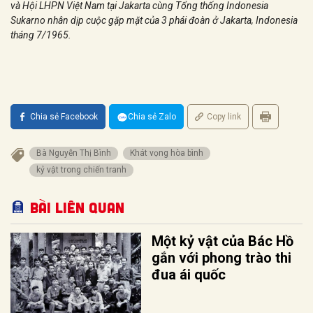
và Hội LHPN Việt Nam tại Jakarta cùng Tổng thống Indonesia
Sukarno nhân dịp cuộc gặp mặt của 3 phái đoàn ở Jakarta, Indonesia
tháng 7/1965.
Chia sẻ Facebook
Chia sẻ Zalo
Copy link
Bà Nguyễn Thị Bình
Khát vọng hòa bình
kỷ vật trong chiến tranh
Bài liên quan
Một kỷ vật của Bác Hồ
gắn với phong trào thi
đua ái quốc