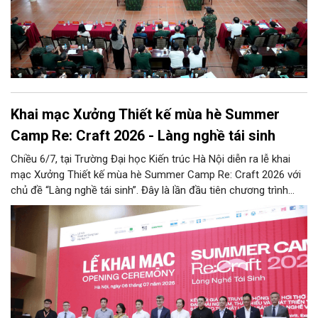
Khai mạc Xưởng Thiết kế mùa hè Summer
Camp Re: Craft 2026 - Làng nghề tái sinh
Chiều 6/7, tại Trường Đại học Kiến trúc Hà Nội diễn ra lễ khai
mạc Xưởng Thiết kế mùa hè Summer Camp Re: Craft 2026 với
chủ đề “Làng nghề tái sinh”. Đây là lần đầu tiên chương trình
được tổ chức tại khu vực phía Bắc, tiếp nối thành công của bốn
mùa tổ chức trước đó (2022 - 2025) tại khu vực phía Nam.