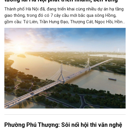
Thành phố Hà Nội đã, đang triển khai cùng nhiều dự án hạ tầng
giao thông, trong đó có 7 cây cầu mới bắc qua sông Hồng,
gồm cầu: Tứ Liên, Trần Hưng Đạo, Thượng Cát, Ngọc Hồi, Hồng
Hà, Mễ Sở và Vân Phúc. 7 cây cầu này vừa giải bài toán hạ tầng
giao thông Thủ đô, vừa thể hiện tầm nhìn chiến lược và cuộc
cách mạng không gian để định hình tương lai phát triển bền
vững Thủ đô trong kỷ nguyên mới.
Phường Phú Thượng: Sôi nổi hội thi văn nghệ