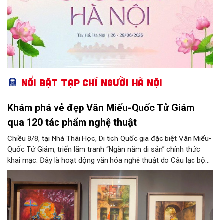
Nổi bật Tạp chí Người Hà Nội
Khám phá vẻ đẹp Văn Miếu-Quốc Tử Giám
qua 120 tác phẩm nghệ thuật
Chiều 8/8, tại Nhà Thái Học, Di tích Quốc gia đặc biệt Văn Miếu-
Quốc Tử Giám, triển lãm tranh “Ngàn năm di sản” chính thức
khai mạc. Đây là hoạt động văn hóa nghệ thuật do Câu lạc bộ
Tôi Vẽ phối hợp cùng Trung tâm hoạt động Văn hóa Khoa học
Văn Miếu - Quốc Tử Giám tổ chức, chào mừng 950 năm Quốc
Tử Giám (1076-2026) và hướng tới kỷ niệm 81 năm Quốc khánh
nước Cộng hòa xã hội chủ nghĩa Việt Nam.