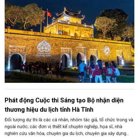
xã hội và du lịch”; đồng thời, nâng lên một tầm cao mới: “phát
triển kinh tế di sản”.
Phát động Cuộc thi Sáng tạo Bộ nhận diện
thương hiệu du lịch tỉnh Hà Tĩnh
Đối tượng dự thi là các cá nhân, nhóm tác giả, tổ chức trong và
ngoài nước; các đơn vị thiết kế chuyên nghiệp, họa sĩ, nhà
nghiên cứu văn hóa, chuyên gia du lịch, chuyên gia xây dựng