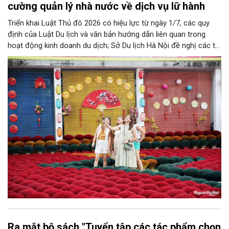
cường quản lý nhà nước về dịch vụ lữ hành
Triển khai Luật Thủ đô 2026 có hiệu lực từ ngày 1/7, các quy
định của Luật Du lịch và văn bản hướng dẫn liên quan trong
hoạt động kinh doanh du dịch; Sở Du lịch Hà Nội đề nghị các tổ
chức, đơn vị, doanh nghiệp kinh doanh dịch vụ lữ hành trên địa
bàn thành phố thực hiện một số nội dung quan trọng. Qua đó
góp phần thực hiện thắng lợi các mục tiêu phát triển du lịch Hà
Nội năm 2026 và giai đoạn tiếp theo.
Ra mắt bộ sách "Tuyển tập các tác phẩm chọn