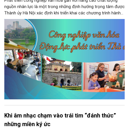
Phát triển công nghiệp văn hóa gắn với nâng cao chất lượng
nguồn nhân lực là một trong những định hướng trọng tâm được
Thành ủy Hà Nội xác định khi triển khai các chương trình hành
động thực hiện các nghị quyết của Bộ Chính trị về giáo dục -
đào tạo, y tế và văn hóa. Theo kết luận của đồng chí Nguyễn
Văn Phong, Phó Bí thư Thành ủy, nhiều nhiệm vụ, giải pháp đồng
bộ đã được đặt ra nhằm phát huy nguồn lực con người, khơi
dậy sức mạnh văn hóa và tạo nền tảng cho sự phát triển bền
vững của Thủ đô.
Khi âm nhạc chạm vào trái tim “đánh thức”
những miền ký ức