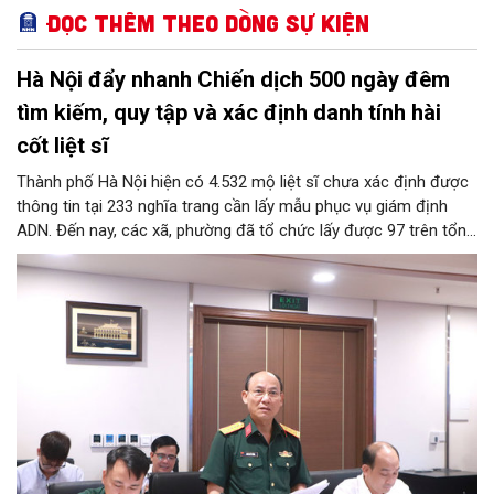
Đọc thêm Theo dòng sự kiện
Hà Nội đẩy nhanh Chiến dịch 500 ngày đêm
tìm kiếm, quy tập và xác định danh tính hài
cốt liệt sĩ
Thành phố Hà Nội hiện có 4.532 mộ liệt sĩ chưa xác định được
thông tin tại 233 nghĩa trang cần lấy mẫu phục vụ giám định
ADN. Đến nay, các xã, phường đã tổ chức lấy được 97 trên tổng
số 106 mộ liệt sĩ được khai quật.