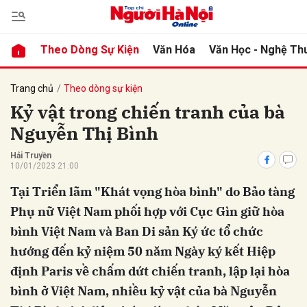
Theo Dòng Sự Kiện
Văn Hóa
Văn Học - Nghệ Th
bình luận
Trang chủ
Theo dòng sự kiện
Kỷ vật trong chiến tranh của bà
Nguyễn Thị Bình
Hải Truyền
10/01/2023 21:00
Tại Triển lãm "Khát vọng hòa bình" do Bảo tàng
Phụ nữ Việt Nam phối hợp với Cục Gìn giữ hòa
Hủy
G
bình Việt Nam và Ban Di sản Ký ức tổ chức
hướng đến kỷ niệm 50 năm Ngày ký kết Hiệp
định Paris về chấm dứt chiến tranh, lập lại hòa
bình ở Việt Nam, nhiều kỷ vật của bà Nguyễn