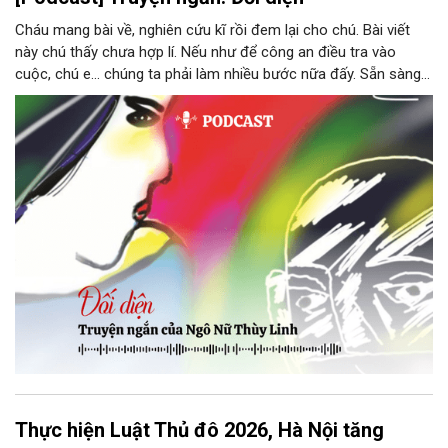
Cháu mang bài về, nghiên cứu kĩ rồi đem lại cho chú. Bài viết
này chú thấy chưa hợp lí. Nếu như để công an điều tra vào
cuộc, chú e… chúng ta phải làm nhiều bước nữa đấy. Sẵn sàng
thì tiếp tục nhé! Chú Minh cầm tập bài viết đưa lại cho Thy. Cô
ngại ngùng đỡ lấy. Đây là lần thứ ba, loạt bài phóng sự của mình
bị Tổng biên tập kêu lên để trả lại...
Thực hiện Luật Thủ đô 2026, Hà Nội tăng