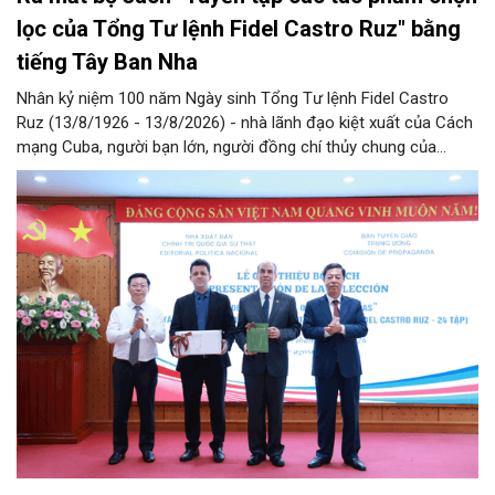
lọc của Tổng Tư lệnh Fidel Castro Ruz" bằng
tiếng Tây Ban Nha
Nhân kỷ niệm 100 năm Ngày sinh Tổng Tư lệnh Fidel Castro
Ruz (13/8/1926 - 13/8/2026) - nhà lãnh đạo kiệt xuất của Cách
mạng Cuba, người bạn lớn, người đồng chí thủy chung của
Đảng, Nhà nước và nhân dân Việt Nam, chiều 5/8, tại Hà Nội,
Nhà xuất bản Chính trị quốc gia Sự thật phối hợp với Ban Tuyên
giáo Trung ương tổ chức Lễ giới thiệu bộ sách “Tuyển tập các
tác phẩm chọn lọc của Tổng Tư lệnh Fidel Castro Ruz” gồm 24
tập bằng tiếng Tây Ban Nha.