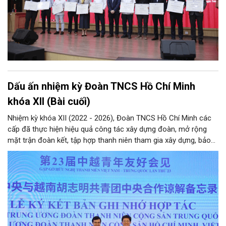
Dấu ấn nhiệm kỳ Đoàn TNCS Hồ Chí Minh
khóa XII (Bài cuối)
Nhiệm kỳ khóa XII (2022 - 2026), Đoàn TNCS Hồ Chí Minh các
cấp đã thực hiện hiệu quả công tác xây dựng đoàn, mở rộng
mặt trận đoàn kết, tập hợp thanh niên tham gia xây dựng, bảo
vệ Đảng và hệ thống chính trị; công tác quốc tế thanh niên;
tham mưu, phối hợp… Qua đó hoàn thành các mục tiêu nghị
quyết Đại hội Đoàn khóa XII đặt ra, hướng tới nhiệm kỳ khóa XIII
với hành động cách mạng thống nhất: “Tuổi trẻ Việt Nam tiên
phong trong kỷ nguyên mới”.