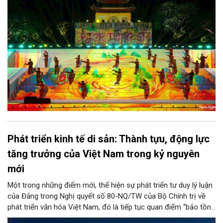
thống thượng võ dân tộc, quảng bá hình ảnh Hà Nội và thúc đẩy
giao lưu văn hóa, thể thao với bạn bè thế giới.
Phát triển kinh tế di sản: Thành tựu, động lực
tăng trưởng của Việt Nam trong kỷ nguyên
mới
Một trong những điểm mới, thể hiện sự phát triển tư duy lý luận
của Đảng trong Nghị quyết số 80-NQ/TW của Bộ Chính trị về
phát triển văn hóa Việt Nam, đó là tiếp tục quan điểm “bảo tồn
và phát huy giá trị di sản văn hóa gắn kết với phát triển kinh tế -