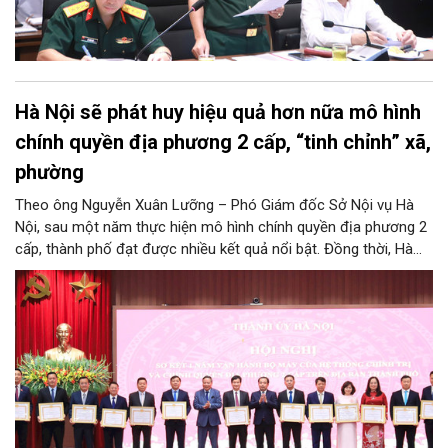
Hà Nội sẽ phát huy hiệu quả hơn nữa mô hình
chính quyền địa phương 2 cấp, “tinh chỉnh” xã,
phường
Theo ông Nguyễn Xuân Lưỡng – Phó Giám đốc Sở Nội vụ Hà
Nội, sau một năm thực hiện mô hình chính quyền địa phương 2
cấp, thành phố đạt được nhiều kết quả nổi bật. Đồng thời, Hà
Nội đang nghiên cứu, thực hiện đúng tinh thần chỉ đạo của
Trung ương để tiếp tục tinh chỉnh xã, phường, đảm bảo mô hình
chính quyền địa phương 2 cấp của Hà Nội phát huy hiệu quả
hơn nữa trong giai đoạn mới.