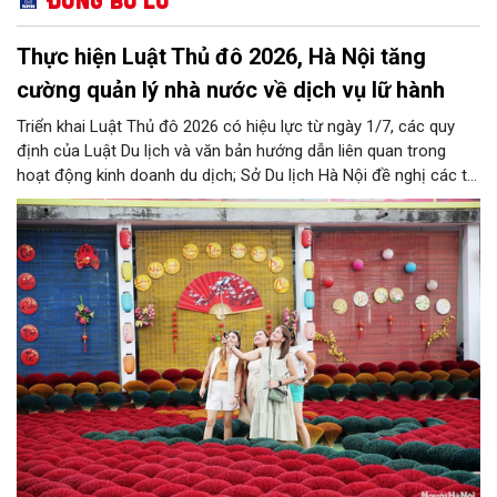
Thực hiện Luật Thủ đô 2026, Hà Nội tăng
cường quản lý nhà nước về dịch vụ lữ hành
Triển khai Luật Thủ đô 2026 có hiệu lực từ ngày 1/7, các quy
định của Luật Du lịch và văn bản hướng dẫn liên quan trong
hoạt động kinh doanh du dịch; Sở Du lịch Hà Nội đề nghị các tổ
chức, đơn vị, doanh nghiệp kinh doanh dịch vụ lữ hành trên địa
bàn thành phố thực hiện một số nội dung quan trọng. Qua đó
góp phần thực hiện thắng lợi các mục tiêu phát triển du lịch Hà
Nội năm 2026 và giai đoạn tiếp theo.