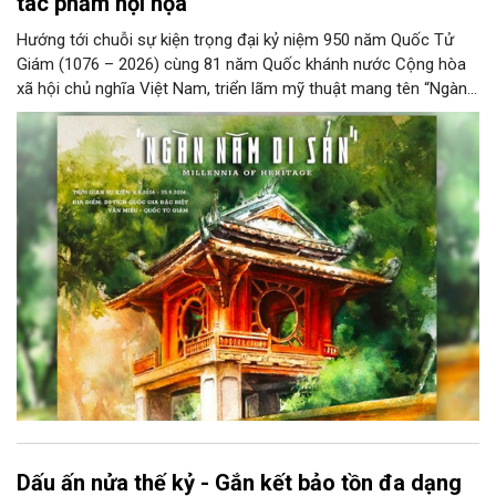
tác phẩm hội họa
Hướng tới chuỗi sự kiện trọng đại kỷ niệm 950 năm Quốc Tử
Giám (1076 – 2026) cùng 81 năm Quốc khánh nước Cộng hòa
xã hội chủ nghĩa Việt Nam, triển lãm mỹ thuật mang tên “Ngàn
năm di sản” sẽ chính thức khai mạc vào ngày 8/8 tại Nhà Thái
Học, Di tích Quốc gia đặc biệt Văn Miếu – Quốc Tử Giám. Sự
kiện kéo dài đến ngày 25/9/2026 hứa hẹn trở thành điểm đến
văn hóa đầy sức hút, góp phần làm phong phú đời sống nghệ
thuật của Thủ đô trong mùa thu này.
Dấu ấn nửa thế kỷ - Gắn kết bảo tồn đa dạng