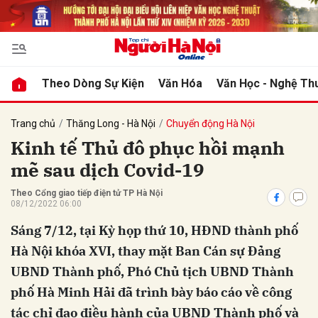
bình luận
Theo Dòng Sự Kiện
Văn Hóa
Văn Học - Nghệ Th
Trang chủ
Thăng Long - Hà Nội
Chuyển động Hà Nội
Kinh tế Thủ đô phục hồi mạnh
mẽ sau dịch Covid-19
Theo Cổng giao tiếp điện tử TP Hà Nội
08/12/2022 06:00
Sáng 7/12, tại Kỳ họp thứ 10, HĐND thành phố
Hủy
G
Hà Nội khóa XVI, thay mặt Ban Cán sự Đảng
UBND Thành phố, Phó Chủ tịch UBND Thành
phố Hà Minh Hải đã trình bày báo cáo về công
tác chỉ đạo điều hành của UBND Thành phố và