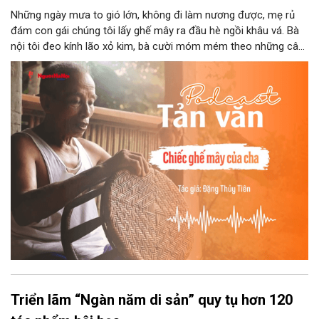
Những ngày mưa to gió lớn, không đi làm nương được, mẹ rủ
đám con gái chúng tôi lấy ghế mây ra đầu hè ngồi khâu vá. Bà
nội tôi đeo kính lão xỏ kim, bà cười móm mém theo những câu
chuyện kể tếu táo của đám trẻ chúng tôi. Chiếc ghế mây phát
ra âm thanh kin kít chịu đựng sức nặng cơ thể con người theo
những điệu cười khúc khích.
Triển lãm “Ngàn năm di sản” quy tụ hơn 120