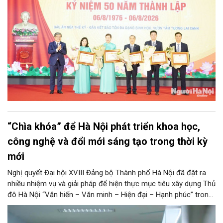
bao thế hệ người dân Thủ đô và du khách thập phương.
“Chìa khóa” để Hà Nội phát triển khoa học,
công nghệ và đổi mới sáng tạo trong thời kỳ
mới
Nghị quyết Đại hội XVIII Đảng bộ Thành phố Hà Nội đã đặt ra
nhiều nhiệm vụ và giải pháp để hiện thực mục tiêu xây dựng Thủ
đô Hà Nội “Văn hiến – Văn minh – Hiện đại – Hạnh phúc” trong
thời kỳ mới. Trong đó, Hà Nội sẽ thúc đẩy phát triển khoa học,
công nghệ, đổi mới sáng tạo và chuyển đổi số toàn diện trong