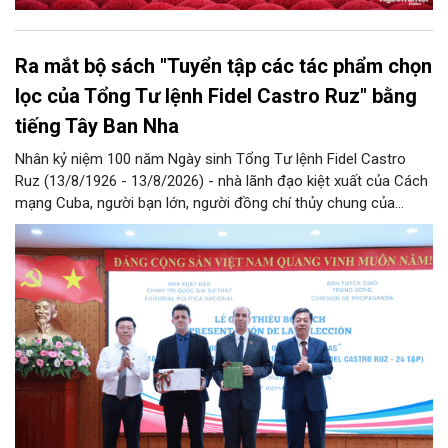
Ra mắt bộ sách "Tuyển tập các tác phẩm chọn
lọc của Tổng Tư lệnh Fidel Castro Ruz" bằng
tiếng Tây Ban Nha
Nhân kỷ niệm 100 năm Ngày sinh Tổng Tư lệnh Fidel Castro
Ruz (13/8/1926 - 13/8/2026) - nhà lãnh đạo kiệt xuất của Cách
mạng Cuba, người bạn lớn, người đồng chí thủy chung của
Đảng, Nhà nước và nhân dân Việt Nam, chiều 5/8, tại Hà Nội,
Nhà xuất bản Chính trị quốc gia Sự thật phối hợp với Ban Tuyên
giáo Trung ương tổ chức Lễ giới thiệu bộ sách “Tuyển tập các
tác phẩm chọn lọc của Tổng Tư lệnh Fidel Castro Ruz” gồm 24
tập bằng tiếng Tây Ban Nha.