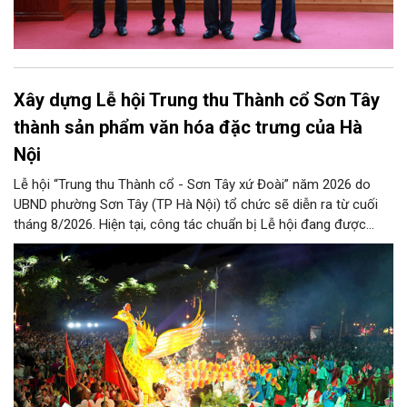
Xây dựng Lễ hội Trung thu Thành cổ Sơn Tây
thành sản phẩm văn hóa đặc trưng của Hà
Nội
Lễ hội “Trung thu Thành cổ - Sơn Tây xứ Đoài” năm 2026 do
UBND phường Sơn Tây (TP Hà Nội) tổ chức sẽ diễn ra từ cuối
tháng 8/2026. Hiện tại, công tác chuẩn bị Lễ hội đang được
chính quyền phường Sơn Tây cùng các phòng, ban, ngành, đơn
vị và 25 tổ dân phố khẩn trương triển khai, tạo khí thế sôi nổi,
sẵn sàng mang đến cho Nhân dân và du khách một mùa Trung
thu quy mô, đặc sắc và giàu bản sắc văn hóa xứ Đoài.