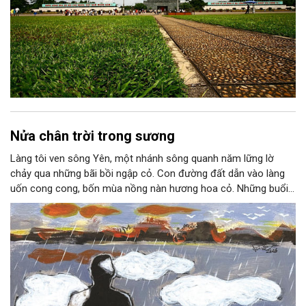
Nửa chân trời trong sương
Làng tôi ven sông Yên, một nhánh sông quanh năm lững lờ
chảy qua những bãi bồi ngập cỏ. Con đường đất dẫn vào làng
uốn cong cong, bốn mùa nồng nàn hương hoa cỏ. Những buổi
hoàng hôn, khi nắng đã dịu xuống phía cuối sông, đám hoa tím
lại thẫm màu như có ai vừa rắc lên một lớp khói.