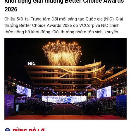
Khởi động Giải thưởng Better Choice Awards
2026
Chiều 5/8, tại Trung tâm Đổi mới sáng tạo Quốc gia (NIC), Giải
thưởng Better Choice Awards 2026 do VCCorp và NIC chính
thức công bố khởi động. Giải thưởng nhằm tôn vinh, khuyến
khích, cổ vũ những giá trị đổi mới, sáng tạo, áp dụng trong đời
sống thực, phục vụ người tiêu dùng.
Đừng bỏ lỡ