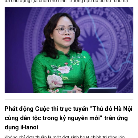
đã chủ động lựa chọn mô hình "trường học đa cơ sở" cho năm
học 2026 - 2027. Phương án này vừa giúp tinh gọn đầu mối
quản lý, nâng cao hiệu quả khai thác cơ sở vật chất, vừa bảo
đảm nguyên tắc "không làm xáo trộn điểm học", giữ vững tâm
lý cho học sinh và phụ huynh. Trao đổi với Phóng viên Tạp chí
Người Hà Nội, đồng chí Trịnh Ngọc Trâm - UVBTV, Phó Chủ tịch
UBND phường Cửa Nam đã làm rõ nh
Phát động Cuộc thi trực tuyến “Thủ đô Hà Nội
cùng dân tộc trong kỷ nguyên mới” trên ứng
dụng iHanoi
Không chỉ đơn thuần là một đợt sinh hoạt chính trị rộng lớn,