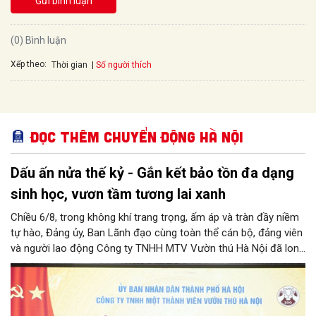
Gửi bình luận
(0) Bình luận
Xếp theo:
Số người thích
Thời gian
Đọc thêm Chuyển động Hà Nội
Dấu ấn nửa thế kỷ - Gắn kết bảo tồn đa dạng
sinh học, vươn tầm tương lai xanh
Chiều 6/8, trong không khí trang trọng, ấm áp và tràn đầy niềm
tự hào, Đảng ủy, Ban Lãnh đạo cùng toàn thể cán bộ, đảng viên
và người lao động Công ty TNHH MTV Vườn thú Hà Nội đã long
trọng tổ chức Lễ kỷ niệm 50 năm ngày thành lập Công ty
(06/8/1976 – 06/8/2026). Sự kiện đánh dấu cột mốc vàng son
nửa thế kỷ xây dựng, trưởng thành và cống hiến không ngừng
nghỉ của đơn vị công ích trọng điểm, gắn liền với ký ức của biết