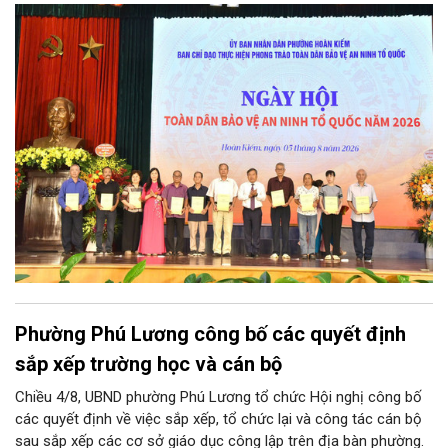
thư Thành ủy, Chủ tịch UBND thành phố; Đại tá Nguyễn Tiến Đạt,
Ủy viên Ban Thường vụ Đảng ủy, Phó Giám đốc Công an thành
phố Hà Nội, cùng dự có các đồng chí đại diện lãnh đạo các Sở,
ban, ngành thuộc Thành phố Hà Nội, các phòng nghiệp vụ Công
an Thành phố Hà Nội.
Phường Phú Lương công bố các quyết định
sắp xếp trường học và cán bộ
Chiều 4/8, UBND phường Phú Lương tổ chức Hội nghị công bố
các quyết định về việc sắp xếp, tổ chức lại và công tác cán bộ
sau sắp xếp các cơ sở giáo dục công lập trên địa bàn phường.