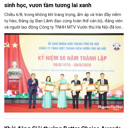
sinh học, vươn tầm tương lai xanh
Chiều 6/8, trong không khí trang trọng, ấm áp và tràn đầy niềm
tự hào, Đảng ủy, Ban Lãnh đạo cùng toàn thể cán bộ, đảng viên
và người lao động Công ty TNHH MTV Vườn thú Hà Nội đã long
trọng tổ chức Lễ kỷ niệm 50 năm ngày thành lập Công ty
(06/8/1976 – 06/8/2026). Sự kiện đánh dấu cột mốc vàng son
nửa thế kỷ xây dựng, trưởng thành và cống hiến không ngừng
nghỉ của đơn vị công ích trọng điểm, gắn liền với ký ức của biết
bao thế hệ người dân Thủ đô và du khách thập phương.