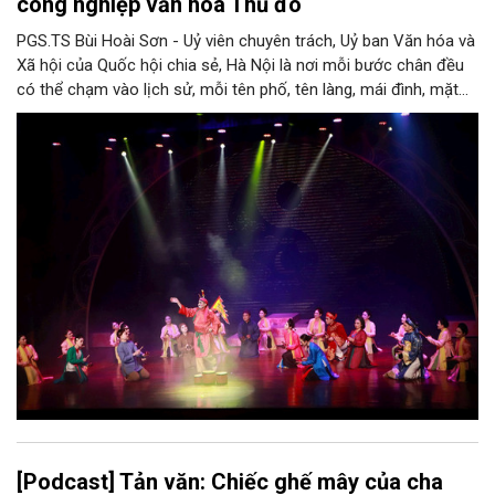
công nghiệp văn hóa Thủ đô
PGS.TS Bùi Hoài Sơn - Uỷ viên chuyên trách, Uỷ ban Văn hóa và
Xã hội của Quốc hội chia sẻ, Hà Nội là nơi mỗi bước chân đều
có thể chạm vào lịch sử, mỗi tên phố, tên làng, mái đình, mặt
hồ, nếp nhà, câu hát, món ăn, làn điệu, nghề thủ công đều có
thể kể một câu chuyện về chiều sâu văn hiến của dân tộc.
Nhưng trong kỷ nguyên mới, câu hỏi đặt ra không chỉ Hà Nội có
bao nhiêu di sản, bao nhiêu văn nghệ sĩ, trí thức, không gian ký
ức, mà là làm thế nào để những giá trị ấy trở thành nguồn lực
phát triển, thành sức mạnh mềm, thành động lực sáng tạo,
thành năng lực cạnh tranh của Thủ đô.
[Podcast] Tản văn: Chiếc ghế mây của cha