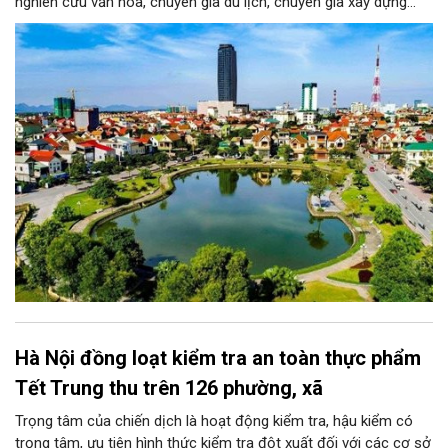
nghiên cứu văn hóa, chuyên gia du lịch, chuyên gia xây dựng
thương hiệu cùng những người yêu thích sáng tạo. Mỗi tác giả
hoặc nhóm tác giả được gửi tối đa 03 tác phẩm ở mỗi giai
đoạn.
Hà Nội đồng loạt kiểm tra an toàn thực phẩm
Tết Trung thu trên 126 phường, xã
Trọng tâm của chiến dịch là hoạt động kiểm tra, hậu kiểm có
trọng tâm, ưu tiên hình thức kiểm tra đột xuất đối với các cơ sở