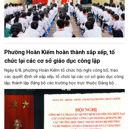
Phường Hoàn Kiếm hoàn thành sắp xếp, tổ
chức lại các cơ sở giáo dục công lập
Ngày 6/8, phường Hoàn Kiếm tổ chức hội nghị công bố, trao
các quyết định về sắp xếp, tổ chức lại các cơ sở giáo dục công
lập; thành lập đảng bộ các trường học trực thuộc Đảng bộ
phường, chỉ định các đồng chí tham gia cấp ủy, Bí thư, Phó Bí
thư Đảng ủy, bổ nhiệm cán bộ lãnh đạo, quản lý giáo dục.