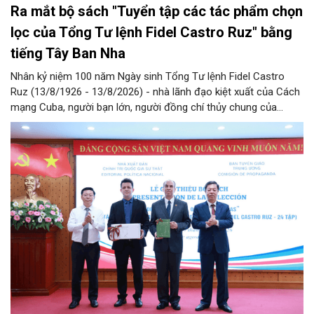
Ra mắt bộ sách "Tuyển tập các tác phẩm chọn
lọc của Tổng Tư lệnh Fidel Castro Ruz" bằng
tiếng Tây Ban Nha
Nhân kỷ niệm 100 năm Ngày sinh Tổng Tư lệnh Fidel Castro
Ruz (13/8/1926 - 13/8/2026) - nhà lãnh đạo kiệt xuất của Cách
mạng Cuba, người bạn lớn, người đồng chí thủy chung của
Đảng, Nhà nước và nhân dân Việt Nam, chiều 5/8, tại Hà Nội,
Nhà xuất bản Chính trị quốc gia Sự thật phối hợp với Ban Tuyên
giáo Trung ương tổ chức Lễ giới thiệu bộ sách “Tuyển tập các
tác phẩm chọn lọc của Tổng Tư lệnh Fidel Castro Ruz” gồm 24
tập bằng tiếng Tây Ban Nha.