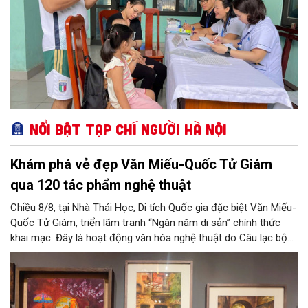
Nổi bật Tạp chí Người Hà Nội
Khám phá vẻ đẹp Văn Miếu-Quốc Tử Giám
qua 120 tác phẩm nghệ thuật
Chiều 8/8, tại Nhà Thái Học, Di tích Quốc gia đặc biệt Văn Miếu-
Quốc Tử Giám, triển lãm tranh “Ngàn năm di sản” chính thức
khai mạc. Đây là hoạt động văn hóa nghệ thuật do Câu lạc bộ
Tôi Vẽ phối hợp cùng Trung tâm hoạt động Văn hóa Khoa học
Văn Miếu - Quốc Tử Giám tổ chức, chào mừng 950 năm Quốc
Tử Giám (1076-2026) và hướng tới kỷ niệm 81 năm Quốc khánh
nước Cộng hòa xã hội chủ nghĩa Việt Nam.