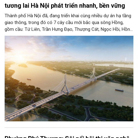
tương lai Hà Nội phát triển nhanh, bền vững
Thành phố Hà Nội đã, đang triển khai cùng nhiều dự án hạ tầng
giao thông, trong đó có 7 cây cầu mới bắc qua sông Hồng,
gồm cầu: Tứ Liên, Trần Hưng Đạo, Thượng Cát, Ngọc Hồi, Hồng
Hà, Mễ Sở và Vân Phúc. 7 cây cầu này vừa giải bài toán hạ tầng
giao thông Thủ đô, vừa thể hiện tầm nhìn chiến lược và cuộc
cách mạng không gian để định hình tương lai phát triển bền
vững Thủ đô trong kỷ nguyên mới.