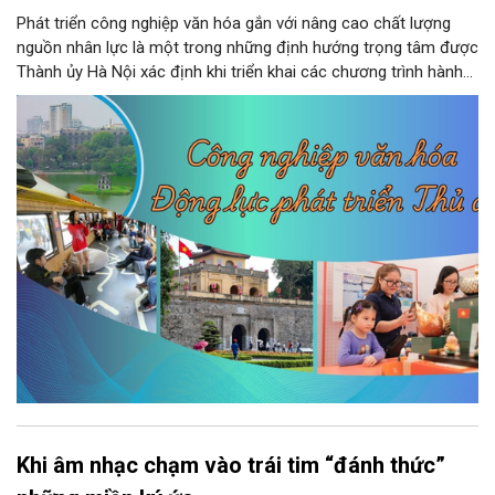
Phát triển công nghiệp văn hóa gắn với nâng cao chất lượng
nguồn nhân lực là một trong những định hướng trọng tâm được
Thành ủy Hà Nội xác định khi triển khai các chương trình hành
động thực hiện các nghị quyết của Bộ Chính trị về giáo dục -
đào tạo, y tế và văn hóa. Theo kết luận của đồng chí Nguyễn
Văn Phong, Phó Bí thư Thành ủy, nhiều nhiệm vụ, giải pháp đồng
bộ đã được đặt ra nhằm phát huy nguồn lực con người, khơi
dậy sức mạnh văn hóa và tạo nền tảng cho sự phát triển bền
vững của Thủ đô.
Khi âm nhạc chạm vào trái tim “đánh thức”