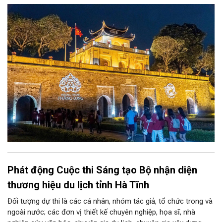
và phát huy giá trị di sản văn hóa gắn kết với phát triển kinh tế -
xã hội và du lịch”; đồng thời, nâng lên một tầm cao mới: “phát
triển kinh tế di sản”.
Phát động Cuộc thi Sáng tạo Bộ nhận diện
thương hiệu du lịch tỉnh Hà Tĩnh
Đối tượng dự thi là các cá nhân, nhóm tác giả, tổ chức trong và
ngoài nước; các đơn vị thiết kế chuyên nghiệp, họa sĩ, nhà