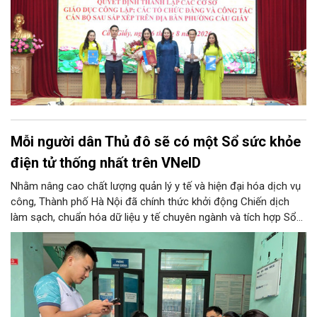
Mỗi người dân Thủ đô sẽ có một Sổ sức khỏe
điện tử thống nhất trên VNeID
Nhằm nâng cao chất lượng quản lý y tế và hiện đại hóa dịch vụ
công, Thành phố Hà Nội đã chính thức khởi động Chiến dịch
làm sạch, chuẩn hóa dữ liệu y tế chuyên ngành và tích hợp Sổ
sức khỏe điện tử trên ứng dụng VNeID. Chương trình trọng điểm
này hứa hẹn giúp mỗi người dân Thủ đô làm chủ một hồ sơ sức
khỏe điện tử duy nhất, cho phép theo dõi và chăm sóc sức
khỏe toàn diện theo vòng đời trên không gian mạng.