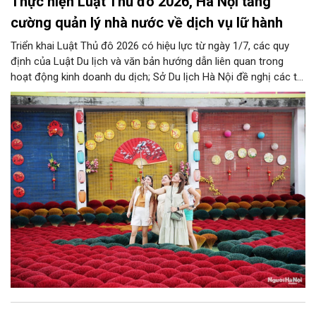
Thực hiện Luật Thủ đô 2026, Hà Nội tăng
cường quản lý nhà nước về dịch vụ lữ hành
Triển khai Luật Thủ đô 2026 có hiệu lực từ ngày 1/7, các quy
định của Luật Du lịch và văn bản hướng dẫn liên quan trong
hoạt động kinh doanh du dịch; Sở Du lịch Hà Nội đề nghị các tổ
chức, đơn vị, doanh nghiệp kinh doanh dịch vụ lữ hành trên địa
bàn thành phố thực hiện một số nội dung quan trọng. Qua đó
góp phần thực hiện thắng lợi các mục tiêu phát triển du lịch Hà
Nội năm 2026 và giai đoạn tiếp theo.