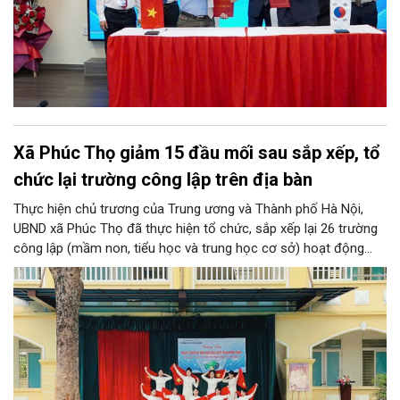
Xã Phúc Thọ giảm 15 đầu mối sau sắp xếp, tổ
chức lại trường công lập trên địa bàn
Thực hiện chủ trương của Trung ương và Thành phố Hà Nội,
UBND xã Phúc Thọ đã thực hiện tổ chức, sắp xếp lại 26 trường
công lập (mầm non, tiểu học và trung học cơ sở) hoạt động
độc lập thành 11 trường. Sau khi sắp xếp, xã Phúc Thọ giảm 15
đầu mối đơn vị, tỷ lệ tinh gọn đạt 57,69%.