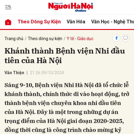
Theo Dòng Sự Kiện
Văn Hóa
Văn Học - Nghệ Th
bình luận
Trang chủ
Theo dòng sự kiện
Y tế - Giáo dục
Khánh thành Bệnh viện Nhi đầu
tiên của Hà Nội
Văn Thiện
21:26 09/10/2024
Sáng 9-10, Bệnh viện Nhi Hà Nội đã tổ chức lễ
khánh thành, chính thức đi vào hoạt động, trở
Hủy
G
thành bệnh viện chuyên khoa nhi đầu tiên
của Hà Nội. Đây là một trong những dự án
trọng điểm của Hà Nội giai đoạn 2020-2025,
đồng thời cũng là công trình chào mừng kỷ