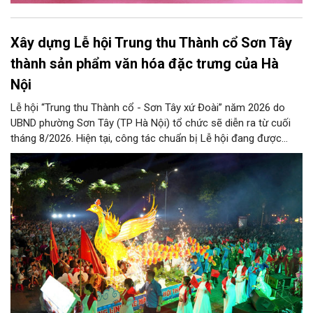
Xây dựng Lễ hội Trung thu Thành cổ Sơn Tây
thành sản phẩm văn hóa đặc trưng của Hà
Nội
Lễ hội “Trung thu Thành cổ - Sơn Tây xứ Đoài” năm 2026 do
UBND phường Sơn Tây (TP Hà Nội) tổ chức sẽ diễn ra từ cuối
tháng 8/2026. Hiện tại, công tác chuẩn bị Lễ hội đang được
chính quyền phường Sơn Tây cùng các phòng, ban, ngành, đơn
vị và 25 tổ dân phố khẩn trương triển khai, tạo khí thế sôi nổi,
sẵn sàng mang đến cho Nhân dân và du khách một mùa Trung
thu quy mô, đặc sắc và giàu bản sắc văn hóa xứ Đoài.