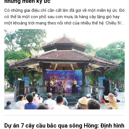
những miền ký ức
Có những giai điệu chỉ cần cất lên đã gợi về một miền ký ức. Đó
có thể là một con phố sau cơn mưa, là hàng cây lặng gió hay
một khoảng trời mang theo nỗi nhớ của nhiều thế hệ. Chiều 9/8,
tại Nhà Bát Giác - Vườn hoa Lý Thái Tổ, chương trình “Âm nhạc
cuối tuần” sẽ mở ra một không gian như thế, nơi mỗi tác phẩm
trở thành một lát cắt tinh tế về vẻ đẹp của con người và đời
sống.
Dự án 7 cây cầu bắc qua sông Hồng: Định hình