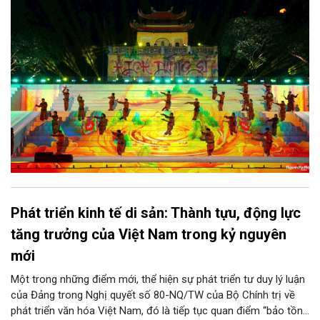
hóa - thể thao mang tầm quốc tế, góp phần tôn vinh truyền
thống thượng võ dân tộc, quảng bá hình ảnh Hà Nội và thúc đẩy
giao lưu văn hóa, thể thao với bạn bè thế giới.
Phát triển kinh tế di sản: Thành tựu, động lực
tăng trưởng của Việt Nam trong kỷ nguyên
mới
Một trong những điểm mới, thể hiện sự phát triển tư duy lý luận
của Đảng trong Nghị quyết số 80-NQ/TW của Bộ Chính trị về
phát triển văn hóa Việt Nam, đó là tiếp tục quan điểm “bảo tồn