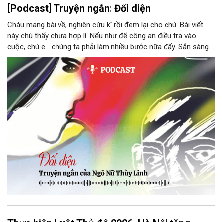
[Podcast] Truyện ngắn: Đối diện
Cháu mang bài về, nghiên cứu kĩ rồi đem lại cho chú. Bài viết
này chú thấy chưa hợp lí. Nếu như để công an điều tra vào
cuộc, chú e… chúng ta phải làm nhiều bước nữa đấy. Sẵn sàng
thì tiếp tục nhé! Chú Minh cầm tập bài viết đưa lại cho Thy. Cô
ngại ngùng đỡ lấy. Đây là lần thứ ba, loạt bài phóng sự của mình
bị Tổng biên tập kêu lên để trả lại...