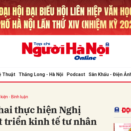
bình luận
ệ Thuật
Thăng Long - Hà Nội
Podcast
Sân Khấu - Điện Ản
kiện - Bình luận
Hủy
G
hai thực hiện Nghị
Đọ
 triển kinh tế tư nhân