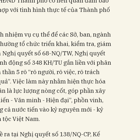
a HĐND Thành phố có liên quan đảm bảo
hợp với tình hình thực tế của Thành phố
h nhiệm vụ cụ thể để các Sở, ban, ngành
ường tổ chức triển khai, kiểm tra, giám
ện Nghị quyết số 68-NQ/TW, Nghị quyết
nh động số 348 KH/TU gắn liền với phân
thần 5 rõ “rõ người, rõ việc, rõ trách
 quả”. Việc làm này nhằm hiện thực hóa
ân là lực lượng nòng cốt, góp phần xây
ến - Văn minh - Hiện đại”, phồn vinh,
 cả nước tiến vào kỷ nguyên mới - kỷ
 tộc Việt Nam.
ề ra tại Nghị quyết số 138/NQ-CP, Kế