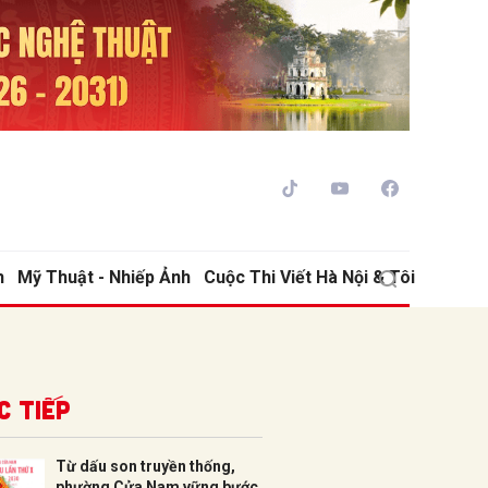
h
Mỹ Thuật - Nhiếp Ảnh
Cuộc Thi Viết Hà Nội & Tôi
ửi
c tiếp
Từ dấu son truyền thống,
phường Cửa Nam vững bước