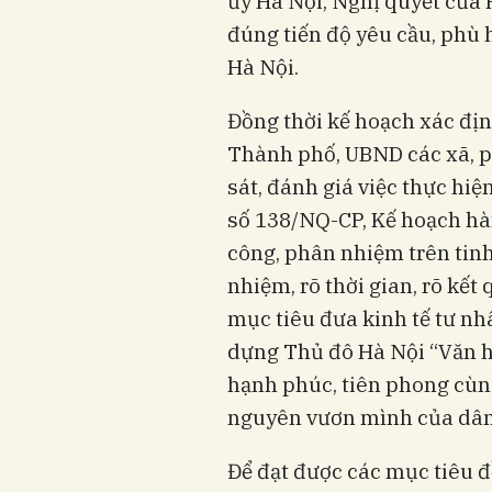
ủy Hà Nội, Nghị quyết củ
đúng tiến độ yêu cầu, phù 
Hà Nội.
Đồng thời kế hoạch xác địn
Thành phố, UBND các xã, ph
sát, đánh giá việc thực hi
số 138/NQ-CP, Kế hoạch hà
công, phân nhiệm trên tinh 
nhiệm, rõ thời gian, rõ kết
mục tiêu đưa kinh tế tư nh
dựng Thủ đô Hà Nội “Văn hi
hạnh phúc, tiên phong cùng
nguyên vươn mình của dân
Để đạt được các mục tiêu đ