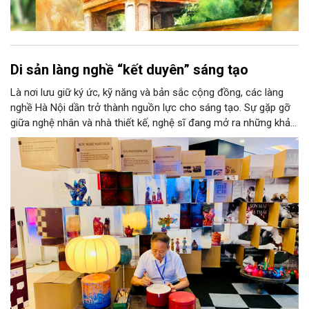
Di sản làng nghề “kết duyên” sáng tạo
Là nơi lưu giữ ký ức, kỹ năng và bản sắc cộng đồng, các làng
nghề Hà Nội dần trở thành nguồn lực cho sáng tạo. Sự gặp gỡ
giữa nghệ nhân và nhà thiết kế, nghệ sĩ đang mở ra những khả
năng phát triển mới cho thủ công đương đại trên nền tảng di
sản. Từ những cuộc “kết duyên” đầy cảm hứng ấy, Hà Nội đang
khơi thông mạch ngầm của hệ sinh thái thủ công, biến vốn cổ
thành động lực bền vững cho tương lai.