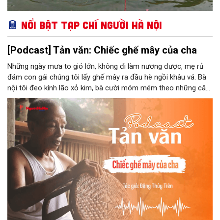
Nổi bật Tạp chí Người Hà Nội
[Podcast] Tản văn: Chiếc ghế mây của cha
Những ngày mưa to gió lớn, không đi làm nương được, mẹ rủ
đám con gái chúng tôi lấy ghế mây ra đầu hè ngồi khâu vá. Bà
nội tôi đeo kính lão xỏ kim, bà cười móm mém theo những câu
chuyện kể tếu táo của đám trẻ chúng tôi. Chiếc ghế mây phát
ra âm thanh kin kít chịu đựng sức nặng cơ thể con người theo
những điệu cười khúc khích.