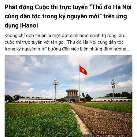
Phát động Cuộc thi trực tuyến “Thủ đô Hà Nội
cùng dân tộc trong kỷ nguyên mới” trên ứng
dụng iHanoi
Không chỉ đơn thuần là một đợt sinh hoạt chính trị rộng lớn,
cuộc thi trực tuyến với tên gọi "Thủ đô Hà Nội cùng dân tộc
trong kỷ nguyên mới" hướng đến việc biến những định hướng
chiến lược trong Nghị quyết số 02-NQ/TW của Bộ Chính trị
thành niềm tin, thành nhận thức chung của mỗi người dân.