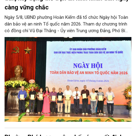
càng vững chắc
Ngày 5/8, UBND phường Hoàn Kiếm đã tổ chức Ngày hội Toàn
dân bảo vệ an ninh Tổ quốc năm 2026. Tham dự chương trình
có đồng chí Vũ Đại Thắng - Ủy viên Trung ương Đảng, Phó Bí
thư Thành ủy, Chủ tịch UBND thành phố; Đại tá Nguyễn Tiến Đạt,
Ủy viên Ban Thường vụ Đảng ủy, Phó Giám đốc Công an thành
phố Hà Nội, cùng dự có các đồng chí đại diện lãnh đạo các Sở,
ban, ngành thuộc Thành phố Hà Nội, các phòng nghiệp vụ Công
an Thành phố Hà Nội.