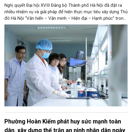
Nghị quyết Đại hội XVIII Đảng bộ Thành phố Hà Nội đã đặt ra
nhiều nhiệm vụ và giải pháp để hiện thực mục tiêu xây dựng Thủ
đô Hà Nội “Văn hiến – Văn minh – Hiện đại – Hạnh phúc” trong
thời kỳ mới. Trong đó, Hà Nội sẽ thúc đẩy phát triển khoa học,
công nghệ, đổi mới sáng tạo và chuyển đổi số toàn diện trong
mọi lĩnh vực…
Phường Hoàn Kiếm phát huy sức mạnh toàn
dân, xây dựng thế trận an ninh nhân dân ngày