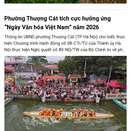
Phường Thượng Cát tích cực hưởng ứng
“Ngày Văn hóa Việt Nam” năm 2026
Thông tin UBND phường Thượng Cát (TP Hà Nội) cho biết, thực
hiện Chương trình hành động số 08-CTr/TU của Thành ủy Hà
Nội thực hiện Nghị quyết số 80-NQ/TW của Bộ Chính trị về phát
triển Văn hóa Việt Nam; Kế hoạch của UBND Thành phố Hà Nội,
phường Thượng Cát tổ chức nhiều hoạt động trong tháng
11/2026 hưởng ứng “Ngày Văn hóa Việt Nam” năm 2026 trên
địa bàn.