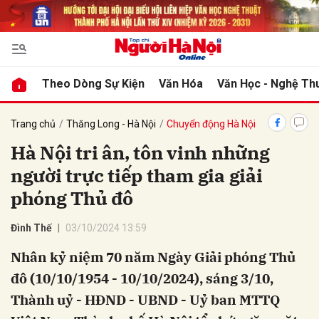
bình luận
Theo Dòng Sự Kiện
Văn Hóa
Văn Học - Nghệ Th
Trang chủ
Thăng Long - Hà Nội
Chuyển động Hà Nội
Hà Nội tri ân, tôn vinh những
người trực tiếp tham gia giải
phóng Thủ đô
Đình Thế
03/10/2024 13:59
Hủy
G
Nhân kỷ niệm 70 năm Ngày Giải phóng Thủ
đô (10/10/1954 - 10/10/2024), sáng 3/10,
Thành uỷ - HĐND - UBND - Uỷ ban MTTQ