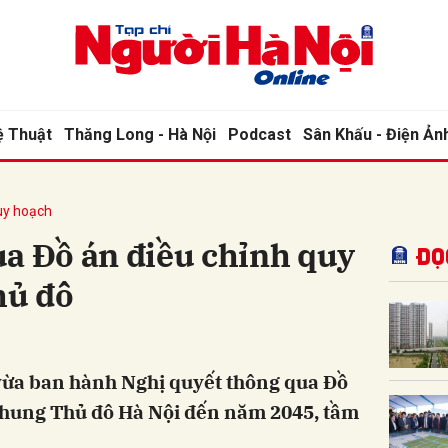
bình luận
ệ Thuật
Thăng Long - Hà Nội
Podcast
Sân Khấu - Điện Ản
Quy hoạch
ua Đồ án điều chỉnh quy
Đọ
hủ đô
Hủy
G
ừa ban hành Nghị quyết thông qua Đồ
chung Thủ đô Hà Nội đến năm 2045, tầm