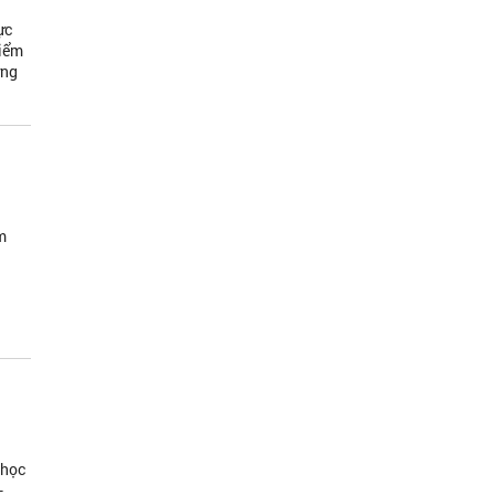
ực
điểm
ờng
m
 học
-