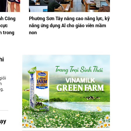
nh Công
Phường Sơn Tây nâng cao năng lực, kỹ
 cực
năng ứng dụng Al cho giáo viên mầm
h trong
non
hi
giỏi
h
g,
dạy