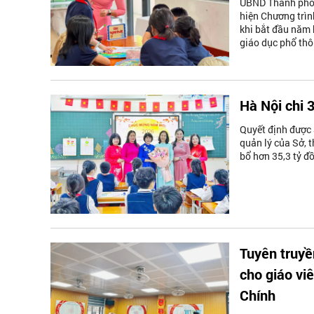
UBND Thành phố 
hiện Chương trìn
khi bắt đầu năm 
giáo dục phổ thô
Hà Nội chi 
Quyết định được
quản lý của Sở, 
bổ hơn 35,3 tỷ đ
Tuyên truy
cho giáo vi
Chính