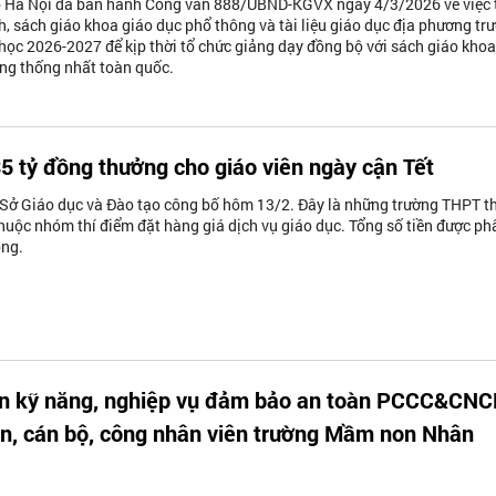
Hà Nội đã ban hành Công văn 888/UBND-KGVX ngày 4/3/2026 về việc 
h, sách giáo khoa giáo dục phổ thông và tài liệu giáo dục địa phương tr
học 2026-2027 để kịp thời tổ chức giảng dạy đồng bộ với sách giáo khoa
ng thống nhất toàn quốc.
35 tỷ đồng thưởng cho giáo viên ngày cận Tết
 Sở Giáo dục và Đào tạo công bố hôm 13/2. Đây là những trường THPT t
thuộc nhóm thí điểm đặt hàng giá dịch vụ giáo dục. Tổng số tiền được ph
ồng.
ền kỹ năng, nghiệp vụ đảm bảo an toàn PCCC&CN
ên, cán bộ, công nhân viên trường Mầm non Nhân