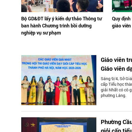
Bộ GD&ĐT lấy ý kiến dự thảo Thông tư
Quy định
ban hành Chương trình bồi dưỡng
giáo viê
nghiệp vụ sư phạm
Giáo viên t
Giáo viên d
Sáng 9/4, Sở Giá
cấp Tiểu học thà
giải Nhất có cô 
phường Láng.
Phường Cầu 
giỏi cấp ti