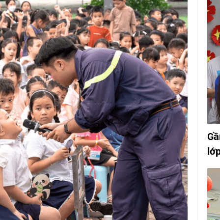
Gầ
lớ