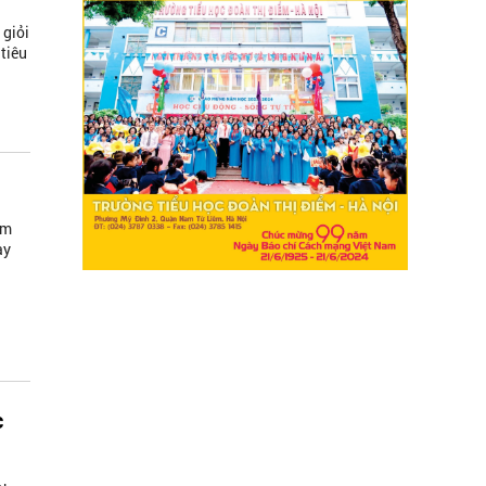
 giỏi
tiêu
ăm
ày
c