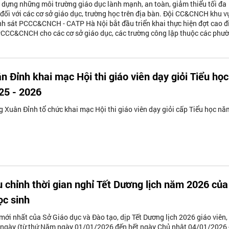
 dựng những môi trường giáo dục lành mạnh, an toàn, giảm thiểu tối đa
 đối với các cơ sở giáo dục, trường học trên địa bàn. Đội CC&CNCH khu v
h sát PCCC&CNCH - CATP Hà Nội bắt đầu triển khai thực hiện đợt cao 
 PCCC&CNCH cho các cơ sở giáo dục, các trường công lập thuộc các phư
 Đỉnh khai mạc Hội thi giáo viên dạy giỏi Tiểu học
25 - 2026
 Xuân Đỉnh tổ chức khai mạc Hội thi giáo viên dạy giỏi cấp Tiểu học nă
u chỉnh thời gian nghỉ Tết Dương lịch năm 2026 của
ọc sinh
ới nhất của Sở Giáo dục và Đào tạo, dịp Tết Dương lịch 2026 giáo viên,
4 ngày (từ thứ Năm ngày 01/01/2026 đến hết ngày Chủ nhật 04/01/2026 