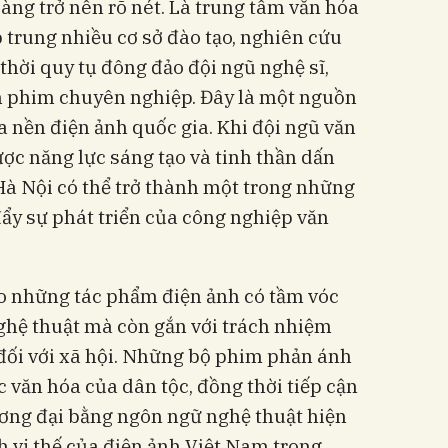
 càng trở nên rõ nét. Là trung tâm văn hóa
p trung nhiều cơ sở đào tạo, nghiên cứu
thời quy tụ đông đảo đội ngũ nghệ sĩ,
m phim chuyên nghiệp. Đây là một nguồn
a nền điện ảnh quốc gia. Khi đội ngũ văn
ợc năng lực sáng tạo và tinh thần dấn
Hà Nội có thể trở thành một trong những
ẩy sự phát triển của công nghiệp văn
ạo những tác phẩm điện ảnh có tầm vóc
ghệ thuật mà còn gắn với trách nhiệm
đối với xã hội. Những bộ phim phản ánh
c văn hóa của dân tộc, đồng thời tiếp cận
ương đại bằng ngôn ngữ nghệ thuật hiện
h vị thế của điện ảnh Việt Nam trong