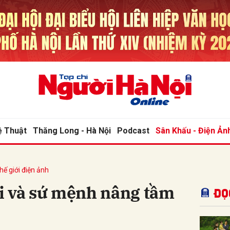
bình luận
ệ Thuật
Thăng Long - Hà Nội
Podcast
Sân Khấu - Điện Ản
hế giới điện ảnh
Hủy
G
i và sứ mệnh nâng tầm
Đọ