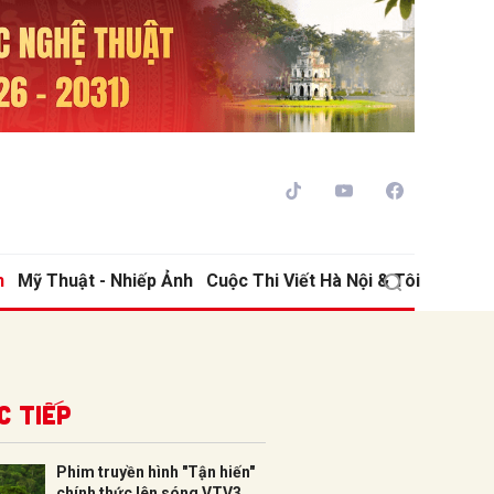
h
Mỹ Thuật - Nhiếp Ảnh
Cuộc Thi Viết Hà Nội & Tôi
ửi
c tiếp
Phim truyền hình "Tận hiến"
chính thức lên sóng VTV3