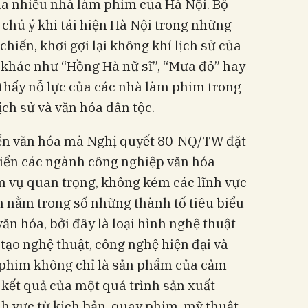
a nhiều nhà làm phim của Hà Nội. Bộ
 chú ý khi tái hiện Hà Nội trong những
hiến, khơi gợi lại không khí lịch sử của
 khác như “Hồng Hà nữ sĩ”, “Mưa đỏ” hay
thấy nỗ lực của các nhà làm phim trong
lịch sử và văn hóa dân tộc.
iển văn hóa mà Nghị quyết 80-NQ/TW đặt
triển các ngành công nghiệp văn hóa
m vụ quan trọng, không kém các lĩnh vực
nh nằm trong số những thành tố tiêu biểu
ăn hóa, bởi đây là loại hình nghệ thuật
 tạo nghệ thuật, công nghệ hiện đại và
ộ phim không chỉ là sản phẩm của cảm
kết quả của một quá trình sản xuất
nh vực từ kịch bản, quay phim, mỹ thuật,