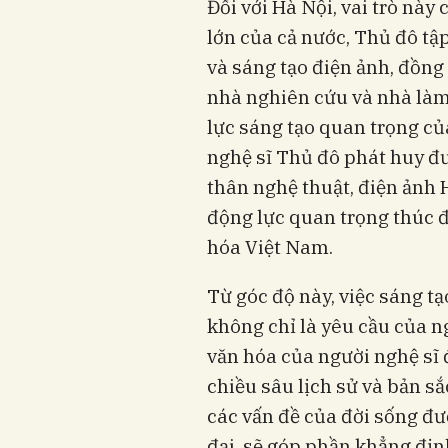
Đối với Hà Nội, vai trò này
lớn của cả nước, Thủ đô tậ
và sáng tạo điện ảnh, đồng 
nhà nghiên cứu và nhà là
lực sáng tạo quan trọng củ
nghệ sĩ Thủ đô phát huy đư
thân nghệ thuật, điện ảnh 
động lực quan trọng thúc đ
hóa Việt Nam.
Từ góc độ này, việc sáng t
không chỉ là yêu cầu của n
văn hóa của người nghệ sĩ 
chiều sâu lịch sử và bản sắ
các vấn đề của đời sống đ
đại, sẽ góp phần khẳng địn