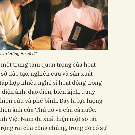
him “Hồng Hà nữ sĩ”.
là một trung tâm quan trọng của hoạt
 sở đào tạo, nghiên cứu và sản xuất
tập hợp nhiều nghệ sĩ hoạt động trong
 điện ảnh: đạo diễn, biên kịch, quay
hiên cứu và phê bình. Đây là lực lượng
điện ảnh của Thủ đô và của cả nước.
nh Việt Nam đã xuất hiện một số tác
rộng rãi của công chúng, trong đó có sự