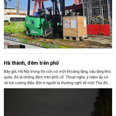
Hà thành, đêm trên phố
Bây giờ, Hà Nội trong tôi còn có một khoảng lặng, sâu lắng khó
quên, đó là những đêm trên phố cổ. Thoạt nghe, ý niệm ấy có
vẻ hơi cường điệu. Bởi vì người ta thường nghĩ về một Thủ đô
ngàn năm văn hiến với những nét tĩnh lặng, cổ kính, rêu phong
trong ánh nắng ban mai mơ màng buông xuống “ba mươi sáu
phố phường”; nên có lẽ, sẽ ngỡ ngàng, nếu ai đó khi nghe thấy
nơi này được gọi là “thành phố của những đêm thâu”.