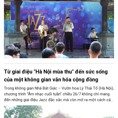
trung tâm Thủ đô.
Từ giai điệu "Hà Nội mùa thu" đến sức sống
của một không gian văn hóa cộng đồng
Trong không gian Nhà Bát Giác – Vườn hoa Lý Thái Tổ (Hà Nội),
chương trình “Âm nhạc cuối tuần” chiều 26/7 không chỉ mang
đến những giai điệu Jazz đặc sắc mà còn mở ra một cách cảm
nhận mới về Hà Nội. Điểm nhấn của chương trình là ca khúc “Hà
Nội mùa thu” của nhạc sĩ Vũ Thanh đã đưa hình ảnh Thủ đô
hiện lên bằng vẻ đẹp tinh tế, giàu chiều sâu văn hóa, qua đó