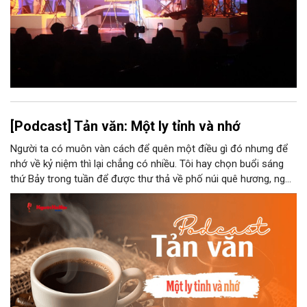
[Podcast] Tản văn: Một ly tỉnh và nhớ
Người ta có muôn vàn cách để quên một điều gì đó nhưng để
nhớ về kỷ niệm thì lại chẳng có nhiều. Tôi hay chọn buổi sáng
thứ Bảy trong tuần để được thư thả về phố núi quê hương, ngồi
đợi giọt đắng của đất đai, mưa nắng điểm từng nhịp xuống
chiếc ly sứ như đợi thời gian mở cánh cửa diệu kì của mình.