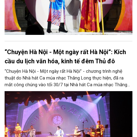
“Chuyện Hà Nội - Một ngày rất Hà Nội”: Kích
cầu du lịch văn hóa, kinh tế đêm Thủ đô
“Chuyện Hà Nội - Một ngày rất Hà Nội” - chương trình nghệ
thuật do Nhà hát Ca múa nhạc Thăng Long thực hiện, đã ra
mắt công chúng vào tối 30/7 tại Nhà hát Ca múa nhạc Thăng
Long (số 31 - 33 phố Lương Văn Can, phường Hoàn Kiếm).