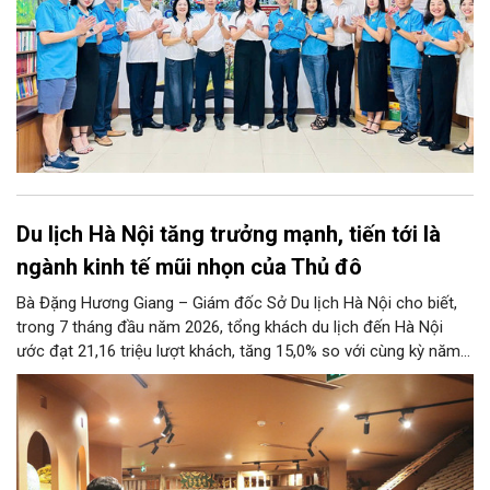
Du lịch Hà Nội tăng trưởng mạnh, tiến tới là
ngành kinh tế mũi nhọn của Thủ đô
Bà Đặng Hương Giang – Giám đốc Sở Du lịch Hà Nội cho biết,
trong 7 tháng đầu năm 2026, tổng khách du lịch đến Hà Nội
ước đạt 21,16 triệu lượt khách, tăng 15,0% so với cùng kỳ năm
2025. Tổng thu từ khách du lịch ước đạt 86,47 nghìn tỷ đồng,
tăng 17,9% so với cùng kỳ năm trước.