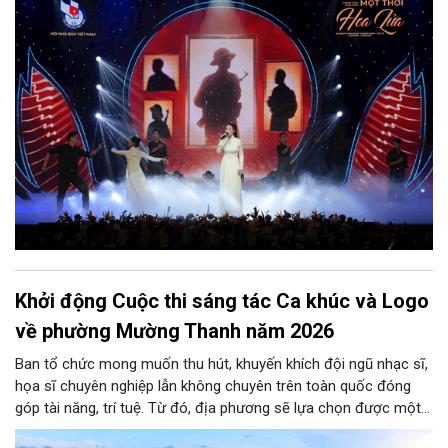
và cảm xúc của Quán quân Sao Mai 2017 Thu Thủy cùng tiếng
cello của nghệ sĩ Thiên Nga, tiếng guitar của nghệ sĩ Thanh
Tùng, ca khúc đã góp phần lan tỏa thông điệp tri ân sâu sắc.
Khởi động Cuộc thi sáng tác Ca khúc và Logo
về phường Mường Thanh năm 2026
Ban tổ chức mong muốn thu hút, khuyến khích đội ngũ nhạc sĩ,
họa sĩ chuyên nghiệp lẫn không chuyên trên toàn quốc đóng
góp tài năng, trí tuệ. Từ đó, địa phương sẽ lựa chọn được một
biểu trưng chính thức cùng những ca khúc tiêu biểu mang tính