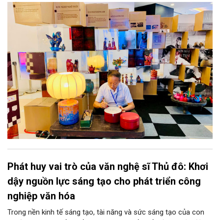
năng phát triển mới cho thủ công đương đại trên nền tảng di
sản. Từ những cuộc “kết duyên” đầy cảm hứng ấy, Hà Nội đang
khơi thông mạch ngầm của hệ sinh thái thủ công, biến vốn cổ
thành động lực bền vững cho tương lai.
Phát huy vai trò của văn nghệ sĩ Thủ đô: Khơi
dậy nguồn lực sáng tạo cho phát triển công
nghiệp văn hóa
Trong nền kinh tế sáng tạo, tài năng và sức sáng tạo của con