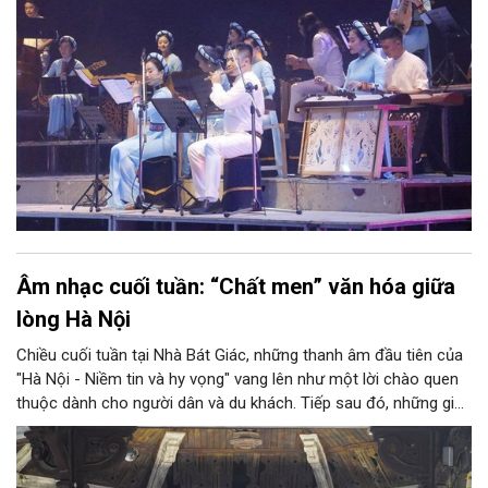
Âm nhạc cuối tuần: “Chất men” văn hóa giữa
lòng Hà Nội
Chiều cuối tuần tại Nhà Bát Giác, những thanh âm đầu tiên của
"Hà Nội - Niềm tin và hy vọng" vang lên như một lời chào quen
thuộc dành cho người dân và du khách. Tiếp sau đó, những giai
điệu jazz kinh điển của thế giới lần lượt cất lên qua phần biểu
diễn của NSƯT Quyền Văn Minh và các nghệ sĩ Bình Minh Jazz
Club, mở ra một không gian âm nhạc giàu cảm xúc ngay giữa