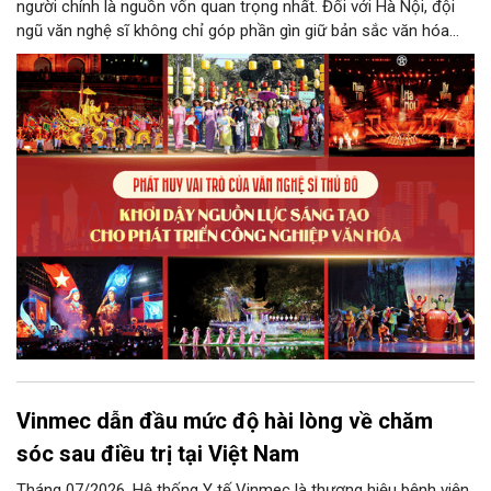
người chính là nguồn vốn quan trọng nhất. Đối với Hà Nội, đội
ngũ văn nghệ sĩ không chỉ góp phần gìn giữ bản sắc văn hóa
mà còn giữ vai trò trung tâm trong quá trình hình thành các sản
phẩm công nghiệp văn hóa có giá trị. Khơi dậy, phát huy và tạo
điều kiện để nguồn lực sáng tạo ấy phát triển sẽ là “chìa khóa”
để Hà Nội khai thác hiệu quả tiềm năng văn hóa, nâng cao năng
lực cạnh tranh và khẳng định vị thế của một trung tâm sáng tạo
trong kỷ nguyên mới.
Vinmec dẫn đầu mức độ hài lòng về chăm
sóc sau điều trị tại Việt Nam
Tháng 07/2026, Hệ thống Y tế Vinmec là thương hiệu bệnh viện