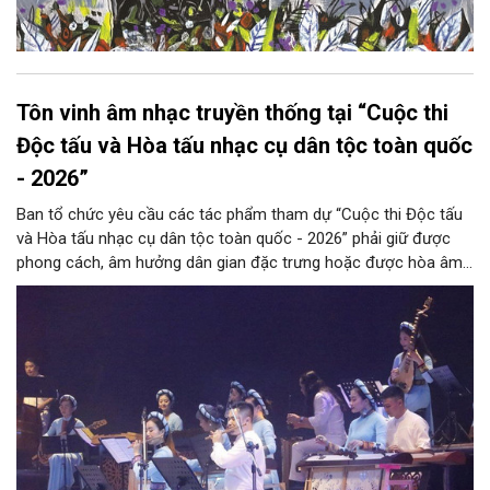
Tôn vinh âm nhạc truyền thống tại “Cuộc thi
Độc tấu và Hòa tấu nhạc cụ dân tộc toàn quốc
- 2026”
Ban tổ chức yêu cầu các tác phẩm tham dự “Cuộc thi Độc tấu
và Hòa tấu nhạc cụ dân tộc toàn quốc - 2026” phải giữ được
phong cách, âm hưởng dân gian đặc trưng hoặc được hòa âm,
phối khí mới trên nền tảng làn điệu âm nhạc truyền thống Việt
Nam, đồng thời phải được trình diễn trực tiếp bằng nhạc cụ dân
tộc.