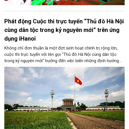
Phát động Cuộc thi trực tuyến “Thủ đô Hà Nội
cùng dân tộc trong kỷ nguyên mới” trên ứng
dụng iHanoi
Không chỉ đơn thuần là một đợt sinh hoạt chính trị rộng lớn,
cuộc thi trực tuyến với tên gọi "Thủ đô Hà Nội cùng dân tộc
trong kỷ nguyên mới" hướng đến việc biến những định hướng
chiến lược trong Nghị quyết số 02-NQ/TW của Bộ Chính trị
thành niềm tin, thành nhận thức chung của mỗi người dân.