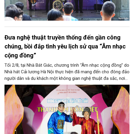
Đưa nghệ thuật truyền thống đến gần công
chúng, bồi đắp tình yêu lịch sử qua “Âm nhạc
cộng đồng”
Tối 2/8, tại Nhà Bát Giác, chương trình “Âm nhạc cộng đồng” do
Nhà hát Cải lương Hà Nội thực hiện đã mang đến cho đông đảo
người dân và du khách một không gian nghệ thuật đa sắc, nơi
những làn điệu cải lương, ca cổ, tân cổ và các tiết mục múa
hòa quyện trong không gian của phố đi bộ hồ Hoàn Kiếm. Đặc
biệt, chương trình có sự giao lưu của các nghệ sĩ đến từ
phương Nam, góp phần tạo nên cuộc gặp gỡ nghệ thuật giàu
cảm xúc.