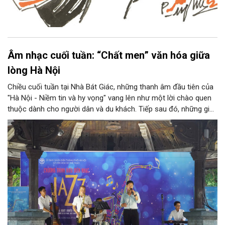
Âm nhạc cuối tuần: “Chất men” văn hóa giữa
lòng Hà Nội
Chiều cuối tuần tại Nhà Bát Giác, những thanh âm đầu tiên của
"Hà Nội - Niềm tin và hy vọng" vang lên như một lời chào quen
thuộc dành cho người dân và du khách. Tiếp sau đó, những giai
điệu jazz kinh điển của thế giới lần lượt cất lên qua phần biểu
diễn của NSƯT Quyền Văn Minh và các nghệ sĩ Bình Minh Jazz
Club, mở ra một không gian âm nhạc giàu cảm xúc ngay giữa
trung tâm Thủ đô.