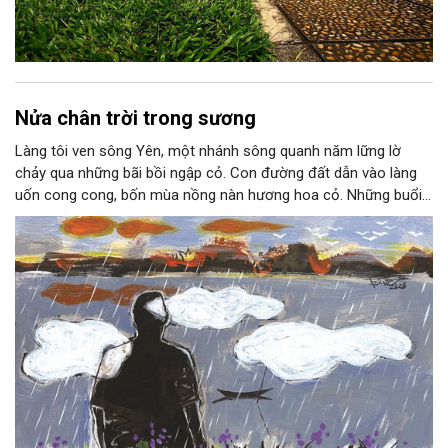
Nửa chân trời trong sương
Làng tôi ven sông Yên, một nhánh sông quanh năm lững lờ
chảy qua những bãi bồi ngập cỏ. Con đường đất dẫn vào làng
uốn cong cong, bốn mùa nồng nàn hương hoa cỏ. Những buổi
hoàng hôn, khi nắng đã dịu xuống phía cuối sông, đám hoa tím
lại thẫm màu như có ai vừa rắc lên một lớp khói.