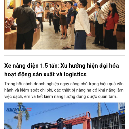
Xe nâng điện 1.5 tấn: Xu hướng hiện đại hóa
hoạt động sản xuất và logistics
Trong bối cảnh doanh nghiệp ngày càng chú trọng hiệu quả vận
hành và kiểm soát chi phí, các thiết bị nâng hạ có khả năng làm
việc sạch, êm và tiết kiệm năng lượng đang được quan tâm
nhiều. Xe nâng điện 1.5 tấn là một trong những lựa chọn phù
hợp với nhiều kho bãi, nhà xưởng và cơ sở sản xuất nhờ tải
trọng đáp ứng các loại hàng hóa phổ biến, đồng thời có khả
năng vận hành linh hoạt trong nhiều môi trường.