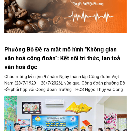
Phường Bồ Đề ra mắt mô hình "Không gian
văn hoá công đoàn": Kết nối tri thức, lan toả
văn hoá đọc
Chào mừng kỷ niệm 97 năm Ngày thành lập Công đoàn Việt
Nam (28/7/1929 – 28/7/2026), vừa qua, Công đoàn phường Bồ
Đề phối hợp với Công đoàn Trường THCS Ngọc Thụy và Công
đoàn Trường Tiểu học Ái Mộ B tổ chức Lễ ra mắt Mô hình
“Không gian văn hóa công đoàn”.