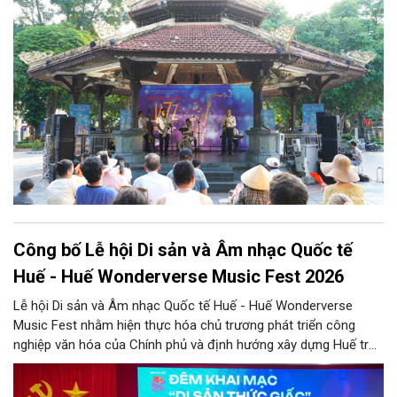
khẳng định vai trò của nghệ thuật trong việc kiến tạo không
gian văn hóa cộng đồng và lan tỏa những giá trị bền vững của
thành phố.
Công bố Lễ hội Di sản và Âm nhạc Quốc tế
Huế - Huế Wonderverse Music Fest 2026
Lễ hội Di sản và Âm nhạc Quốc tế Huế - Huế Wonderverse
Music Fest nhằm hiện thực hóa chủ trương phát triển công
nghiệp văn hóa của Chính phủ và định hướng xây dựng Huế trở
thành Thành phố Festival đặc trưng của Việt Nam.