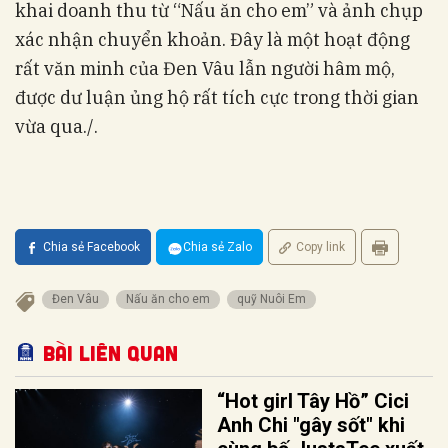
khai doanh thu từ “Nấu ăn cho em” và ảnh chụp
xác nhận chuyển khoản. Đây là một hoạt động
rất văn minh của Đen Vâu lẫn người hâm mộ,
được dư luận ủng hộ rất tích cực trong thời gian
vừa qua./.
Chia sẻ Facebook
Chia sẻ Zalo
Copy link
Đen Vâu
Nấu ăn cho em
quỹ Nuôi Em
Bài liên quan
“Hot girl Tây Hồ” Cici
Anh Chi "gây sốt" khi