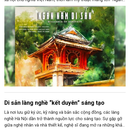
năm di sản” sẽ chính thức khai mạc vào ngày 8/8 tại Nhà Thái
Học, Di tích Quốc gia đặc biệt Văn Miếu – Quốc Tử Giám. Sự
kiện kéo dài đến ngày 25/9/2026 hứa hẹn trở thành điểm đến
văn hóa đầy sức hút, góp phần làm phong phú đời sống nghệ
thuật của Thủ đô trong mùa thu này.
Di sản làng nghề “kết duyên” sáng tạo
Là nơi lưu giữ ký ức, kỹ năng và bản sắc cộng đồng, các làng
nghề Hà Nội dần trở thành nguồn lực cho sáng tạo. Sự gặp gỡ
giữa nghệ nhân và nhà thiết kế, nghệ sĩ đang mở ra những khả