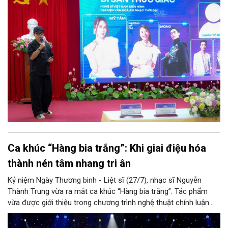
Ca khúc “Hàng bia trắng”: Khi giai điệu hóa
thành nén tâm nhang tri ân
Kỷ niệm Ngày Thương binh - Liệt sĩ (27/7), nhạc sĩ Nguyễn
Thành Trung vừa ra mắt ca khúc “Hàng bia trắng”. Tác phẩm
vừa được giới thiệu trong chương trình nghệ thuật chính luận
“Một thời hoa lửa” do Hội Nhà báo Việt Nam phối hợp với các
đơn vị tổ chức tại Hà Nội tối 22/7. Qua chất giọng giàu nội lực