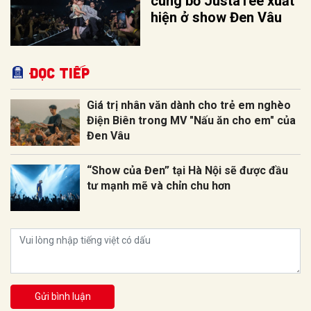
cùng bố JustaTee xuất
hiện ở show Đen Vâu
Đọc tiếp
Giá trị nhân văn dành cho trẻ em nghèo
Điện Biên trong MV "Nấu ăn cho em" của
Đen Vâu
“Show của Đen” tại Hà Nội sẽ được đầu
tư mạnh mẽ và chỉn chu hơn
Gửi bình luận