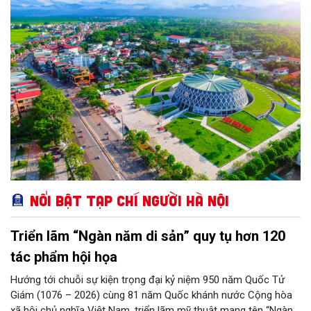
khái quát cao, phản ánh chân thực bản sắc độc đáo và dòng
chảy phát triển của phường.
Nổi bật Tạp chí Người Hà Nội
Triển lãm “Ngàn năm di sản” quy tụ hơn 120
tác phẩm hội họa
Hướng tới chuỗi sự kiện trọng đại kỷ niệm 950 năm Quốc Tử
Giám (1076 – 2026) cùng 81 năm Quốc khánh nước Cộng hòa
xã hội chủ nghĩa Việt Nam, triển lãm mỹ thuật mang tên “Ngàn