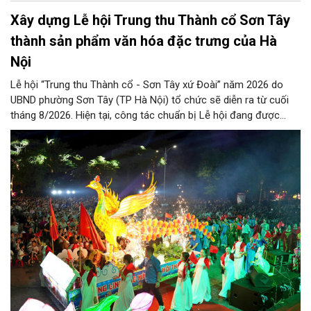
Xây dựng Lễ hội Trung thu Thành cổ Sơn Tây
thành sản phẩm văn hóa đặc trưng của Hà
Nội
Lễ hội “Trung thu Thành cổ - Sơn Tây xứ Đoài” năm 2026 do
UBND phường Sơn Tây (TP Hà Nội) tổ chức sẽ diễn ra từ cuối
tháng 8/2026. Hiện tại, công tác chuẩn bị Lễ hội đang được
chính quyền phường Sơn Tây cùng các phòng, ban, ngành, đơn
vị và 25 tổ dân phố khẩn trương triển khai, tạo khí thế sôi nổi,
sẵn sàng mang đến cho Nhân dân và du khách một mùa Trung
thu quy mô, đặc sắc và giàu bản sắc văn hóa xứ Đoài.