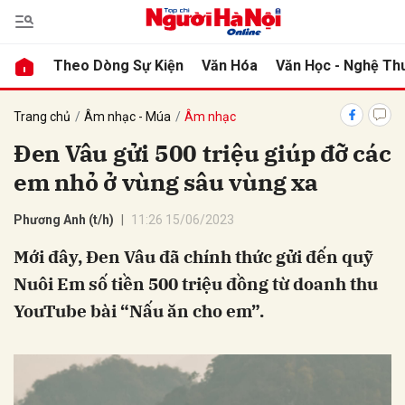
Theo Dòng Sự Kiện
Văn Hóa
Văn Học - Nghệ Th
bình luận
Trang chủ
Âm nhạc - Múa
Âm nhạc
Đen Vâu gửi 500 triệu giúp đỡ các
em nhỏ ở vùng sâu vùng xa
Phương Anh (t/h)
11:26 15/06/2023
Mới đây, Đen Vâu đã chính thức gửi đến quỹ
Nuôi Em số tiền 500 triệu đồng từ doanh thu
Hủy
G
YouTube bài “Nấu ăn cho em”.