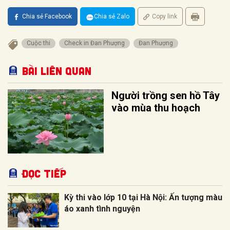
Chia sẻ Facebook
Chia sẻ Zalo
Copy link
Cuộc thi
Check in Đan Phượng
Đan Phượng
Bài liên quan
Người trồng sen hồ Tây
vào mùa thu hoạch
Đọc tiếp
Kỳ thi vào lớp 10 tại Hà Nội: Ấn tượng màu
áo xanh tình nguyện