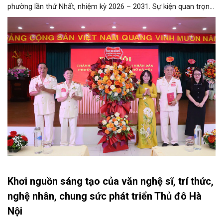
phường lần thứ Nhất, nhiệm kỳ 2026 – 2031. Sự kiện quan trọng
này đánh dấu mốc kiện toàn tổ chức, mở ra chặng đường mới
nhằm tập hợp, đoàn kết và phát huy tối đa kinh nghiệm, trí tuệ
của lực lượng cựu CAND trong công tác giữ gìn an ninh trật tự,
phục vụ Nhân dân và phát triển địa phương.
Khơi nguồn sáng tạo của văn nghệ sĩ, trí thức,
nghệ nhân, chung sức phát triển Thủ đô Hà
Nội