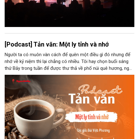
[Podcast] Tản văn: Một ly tỉnh và nhớ
Người ta có muôn vàn cách để quên một điều gì đó nhưng để
nhớ về kỷ niệm thì lại chẳng có nhiều. Tôi hay chọn buổi sáng
thứ Bảy trong tuần để được thư thả về phố núi quê hương, ngồi
đợi giọt đắng của đất đai, mưa nắng điểm từng nhịp xuống
chiếc ly sứ như đợi thời gian mở cánh cửa diệu kì của mình.