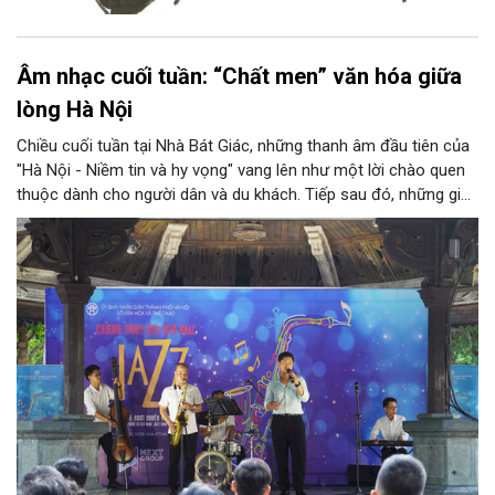
Âm nhạc cuối tuần: “Chất men” văn hóa giữa
lòng Hà Nội
Chiều cuối tuần tại Nhà Bát Giác, những thanh âm đầu tiên của
"Hà Nội - Niềm tin và hy vọng" vang lên như một lời chào quen
thuộc dành cho người dân và du khách. Tiếp sau đó, những giai
điệu jazz kinh điển của thế giới lần lượt cất lên qua phần biểu
diễn của NSƯT Quyền Văn Minh và các nghệ sĩ Bình Minh Jazz
Club, mở ra một không gian âm nhạc giàu cảm xúc ngay giữa
trung tâm Thủ đô.