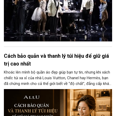
Cách bảo quản và thanh lý túi hiệu để giữ giá
trị cao nhất
Khoác lên mình bộ quần áo đẹp giúp bạn tự tin, nhưng khi xách
chiếc túi xa xỉ của nhà Louis Vuitton, Chanel hay Hermès, bạn
đã chứng minh cho cả thế giới biết về “độ chất”, đẳng cấp khác
biệt và gu thẩm mỹ tinh tế của người chủ sở hữu. Nếu bạn
muốn giữ những chiếc túi này mới nguyên như vừa bóc tem hay
đôi khi cần thanh lý cho các cửa hàng với giá cao thì đừng bỏ
qua cách bảo quản chính xác nhất dưới đây nhé.