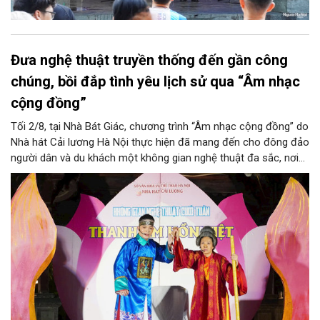
Đưa nghệ thuật truyền thống đến gần công
chúng, bồi đắp tình yêu lịch sử qua “Âm nhạc
cộng đồng”
Tối 2/8, tại Nhà Bát Giác, chương trình “Âm nhạc cộng đồng” do
Nhà hát Cải lương Hà Nội thực hiện đã mang đến cho đông đảo
người dân và du khách một không gian nghệ thuật đa sắc, nơi
những làn điệu cải lương, ca cổ, tân cổ và các tiết mục múa
hòa quyện trong không gian của phố đi bộ hồ Hoàn Kiếm. Đặc
biệt, chương trình có sự giao lưu của các nghệ sĩ đến từ
phương Nam, góp phần tạo nên cuộc gặp gỡ nghệ thuật giàu
cảm xúc.