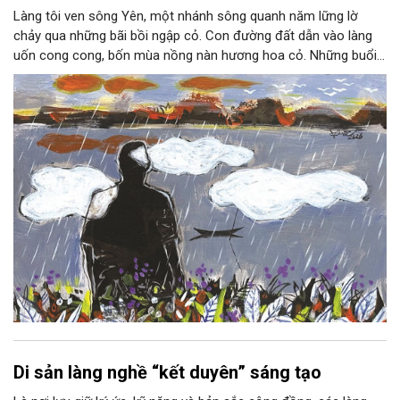
Làng tôi ven sông Yên, một nhánh sông quanh năm lững lờ
chảy qua những bãi bồi ngập cỏ. Con đường đất dẫn vào làng
uốn cong cong, bốn mùa nồng nàn hương hoa cỏ. Những buổi
hoàng hôn, khi nắng đã dịu xuống phía cuối sông, đám hoa tím
lại thẫm màu như có ai vừa rắc lên một lớp khói.
Di sản làng nghề “kết duyên” sáng tạo