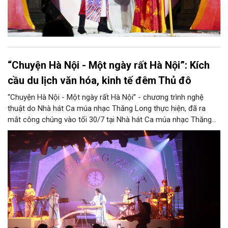
“Chuyện Hà Nội - Một ngày rất Hà Nội”: Kích
cầu du lịch văn hóa, kinh tế đêm Thủ đô
“Chuyện Hà Nội - Một ngày rất Hà Nội” - chương trình nghệ
thuật do Nhà hát Ca múa nhạc Thăng Long thực hiện, đã ra
mắt công chúng vào tối 30/7 tại Nhà hát Ca múa nhạc Thăng
Long (số 31 - 33 phố Lương Văn Can, phường Hoàn Kiếm).