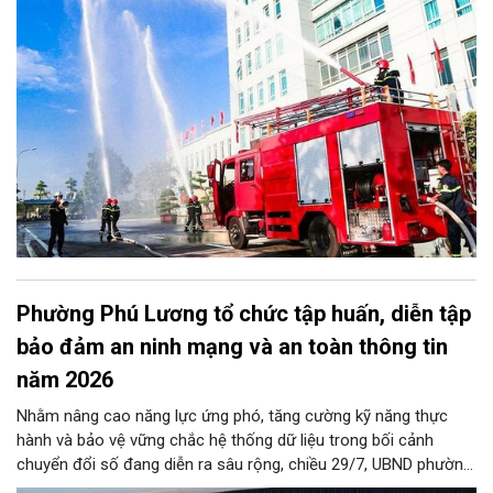
thể, nhà đa năng/hỗn hợp) và cơ sở hóa chất trên toàn địa bàn,
đặc biệt dứt điểm kiểm tra toàn bộ các cơ sở nhà chung cư.
Phường Phú Lương tổ chức tập huấn, diễn tập
bảo đảm an ninh mạng và an toàn thông tin
năm 2026
Nhằm nâng cao năng lực ứng phó, tăng cường kỹ năng thực
hành và bảo vệ vững chắc hệ thống dữ liệu trong bối cảnh
chuyển đổi số đang diễn ra sâu rộng, chiều 29/7, UBND phường
Phú Lương đã tổ chức thành công Hội nghị tập huấn và diễn