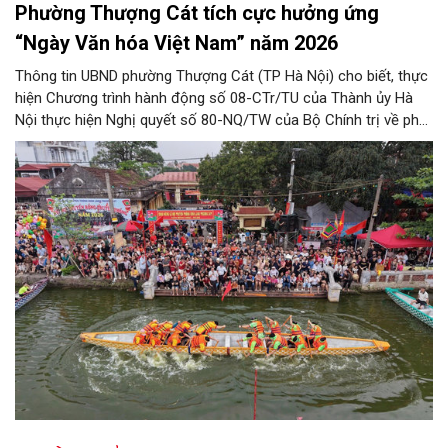
Phường Thượng Cát tích cực hưởng ứng
“Ngày Văn hóa Việt Nam” năm 2026
Thông tin UBND phường Thượng Cát (TP Hà Nội) cho biết, thực
hiện Chương trình hành động số 08-CTr/TU của Thành ủy Hà
Nội thực hiện Nghị quyết số 80-NQ/TW của Bộ Chính trị về phát
triển Văn hóa Việt Nam; Kế hoạch của UBND Thành phố Hà Nội,
phường Thượng Cát tổ chức nhiều hoạt động trong tháng
11/2026 hưởng ứng “Ngày Văn hóa Việt Nam” năm 2026 trên
địa bàn.