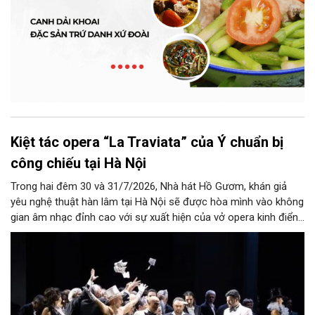
Kiệt tác opera “La Traviata” của Ý chuẩn bị
công chiếu tại Hà Nội
Trong hai đêm 30 và 31/7/2026, Nhà hát Hồ Gươm, khán giả
yêu nghệ thuật hàn lâm tại Hà Nội sẽ được hòa mình vào không
gian âm nhạc đỉnh cao với sự xuất hiện của vở opera kinh điển
“La Traviata”.