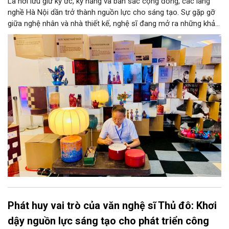
Là nơi lưu giữ ký ức, kỹ năng và bản sắc cộng đồng, các làng
nghề Hà Nội dần trở thành nguồn lực cho sáng tạo. Sự gặp gỡ
giữa nghệ nhân và nhà thiết kế, nghệ sĩ đang mở ra những khả
năng phát triển mới cho thủ công đương đại trên nền tảng di
sản. Từ những cuộc “kết duyên” đầy cảm hứng ấy, Hà Nội đang
khơi thông mạch ngầm của hệ sinh thái thủ công, biến vốn cổ
thành động lực bền vững cho tương lai.
Phát huy vai trò của văn nghệ sĩ Thủ đô: Khơi
dậy nguồn lực sáng tạo cho phát triển công