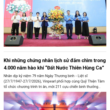
Khi những chứng nhân lịch sử đắm chìm trong
4.000 năm hào khí “Đất Nước Thiên Hùng Ca”
Nhân dịp kỷ niệm 79 năm Ngày Thương binh - Liệt sĩ
(27/7/1947-27/7/2026), Vinpearl phối hợp cùng Quỹ Thiện Tâm
tổ chức chương trình tri ân, mời 211 cựu chiến binh thưởng
thức show diễn “Đất Nước Thiên Hùng Ca” tại Vinpearl Theatre
Ocean City. Phản hồi xúc động của chính những người từng đi
qua chiến tranh đã góp phần khẳng định ý nghĩa nhân văn và
giá trị lan tỏa của tác phẩm nghệ thuật lấy cảm hứng từ hơn