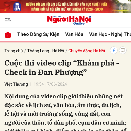
bình luận
Theo Dòng Sự Kiện
Văn Hóa
Văn Học - Nghệ Th
Trang chủ
Thăng Long - Hà Nội
Chuyển động Hà Nội
Cuộc thi video clip “Khám phá -
Check in Đan Phượng”
Việt Thương
19:54 17/06/2024
Nội dung của video clip giới thiệu những nét
Hủy
G
đặc sắc về lịch sử, văn hóa, ẩm thực, du lịch,
lễ hội và môi trường sống, vùng đất, con
người của thôn, tổ dân phố, cụm dân cư mình;