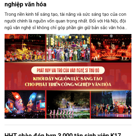
nghiệp văn hóa
Trong nền kinh tế sáng tạo, tài năng và sức sáng tạo của con
người chính là nguồn vốn quan trọng nhất. Đối với Hà Nội, đội
ngũ văn nghệ sĩ không chỉ góp phần gìn giữ bản sắc văn hóa
mà còn giữ vai trò trung tâm trong quá trình hình thành các sản
phẩm công nghiệp văn hóa có giá trị. Khơi dậy, phát huy và tạo
điều kiện để nguồn lực sáng tạo ấy phát triển sẽ là “chìa khóa”
để Hà Nội khai thác hiệu quả tiềm năng văn hóa, nâng cao năng
lực cạnh tranh và khẳng định vị thế của một trung tâm sáng tạo
trong kỷ nguyên mới.
HHT chào đón hơn 3.000 tân sinh viên K17,