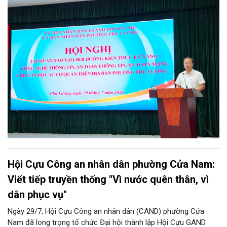
tập công tác bảo đảm an ninh mạng, an ninh dữ liệu năm 2026.
Chương trình được thiết kế bài bản, hướng tới đối tượng là toàn
thể đội ngũ cán bộ, công chức, viên chức và người lao động
đang trực tiếp công tác tại các cơ quan, đơn vị, phòng ban
chuyên môn trên địa bàn phường.
Hội Cựu Công an nhân dân phường Cửa Nam:
Viết tiếp truyền thống "Vì nước quên thân, vì
dân phục vụ"
Ngày 29/7, Hội Cựu Công an nhân dân (CAND) phường Cửa
Nam đã long trọng tổ chức Đại hội thành lập Hội Cựu GAND