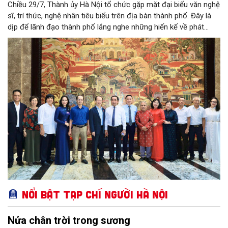
Chiều 29/7, Thành ủy Hà Nội tổ chức gặp mặt đại biểu văn nghệ
sĩ, trí thức, nghệ nhân tiêu biểu trên địa bàn thành phố. Đây là
dịp để lãnh đạo thành phố lắng nghe những hiến kế về phát
triển khoa học công nghệ, đổi mới sáng tạo, công nghiệp văn
hóa và phát huy nguồn lực con người, góp phần tạo động lực
mới cho sự phát triển nhanh, bền vững của Thủ đô.
Nổi bật Tạp chí Người Hà Nội
Nửa chân trời trong sương