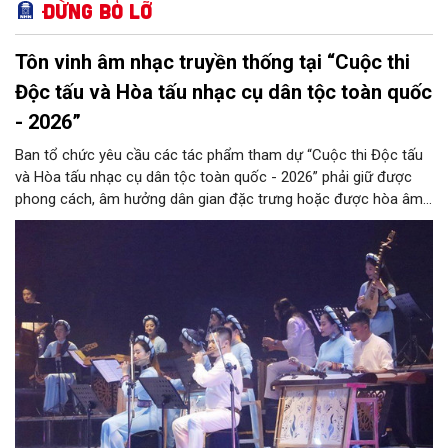
Đừng bỏ lỡ
Tôn vinh âm nhạc truyền thống tại “Cuộc thi
Độc tấu và Hòa tấu nhạc cụ dân tộc toàn quốc
- 2026”
Ban tổ chức yêu cầu các tác phẩm tham dự “Cuộc thi Độc tấu
và Hòa tấu nhạc cụ dân tộc toàn quốc - 2026” phải giữ được
phong cách, âm hưởng dân gian đặc trưng hoặc được hòa âm,
phối khí mới trên nền tảng làn điệu âm nhạc truyền thống Việt
Nam, đồng thời phải được trình diễn trực tiếp bằng nhạc cụ dân
tộc.