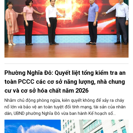
Phường Nghĩa Đô: Quyết liệt tổng kiểm tra an
toàn PCCC các cơ sở năng lượng, nhà chung
cư và cơ sở hóa chất năm 2026
Nhằm chủ động phòng ngừa, kiên quyết không để xảy ra cháy
nổ lớn và bảo vệ an toàn tuyệt đối tính mạng, tài sản của nhân
dân, UBND phường Nghĩa Đô vừa ban hành Kế hoạch số
276/KH-UBND. Theo đó, từ nay đến trước ngày 25/11/2026,
phường Nghĩa Đô sẽ ra quân kiểm tra định kỳ và đột xuất đối
với 100% cơ sở năng lượng, nhà chung cư (bao gồm nhà tập