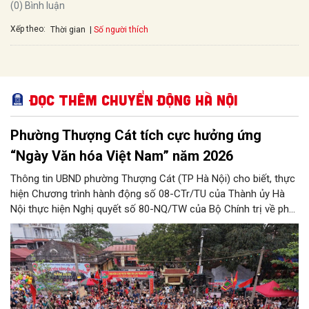
(0) Bình luận
Xếp theo:
Số người thích
Thời gian
Đọc thêm Chuyển động Hà Nội
Phường Thượng Cát tích cực hưởng ứng
“Ngày Văn hóa Việt Nam” năm 2026
Thông tin UBND phường Thượng Cát (TP Hà Nội) cho biết, thực
hiện Chương trình hành động số 08-CTr/TU của Thành ủy Hà
Nội thực hiện Nghị quyết số 80-NQ/TW của Bộ Chính trị về phát
triển Văn hóa Việt Nam; Kế hoạch của UBND Thành phố Hà Nội,
phường Thượng Cát tổ chức nhiều hoạt động trong tháng
11/2026 hưởng ứng “Ngày Văn hóa Việt Nam” năm 2026 trên
địa bàn.