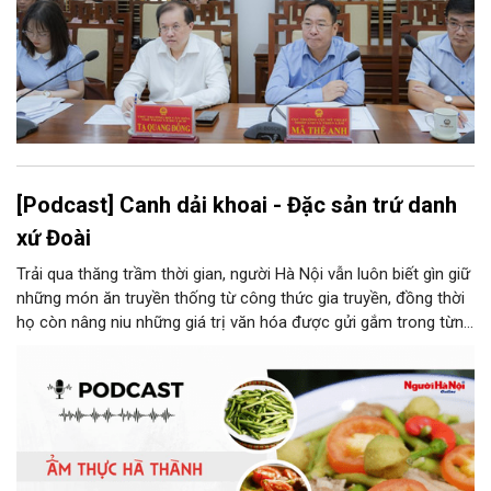
[Podcast] Canh dải khoai - Đặc sản trứ danh
xứ Đoài
Trải qua thăng trầm thời gian, người Hà Nội vẫn luôn biết gìn giữ
những món ăn truyền thống từ công thức gia truyền, đồng thời
họ còn nâng niu những giá trị văn hóa được gửi gắm trong từng
món ăn, từ cách chọn nguyên liệu, chế biến đến cách thưởng
thức. Và canh dải khoai là một món ăn như thế.