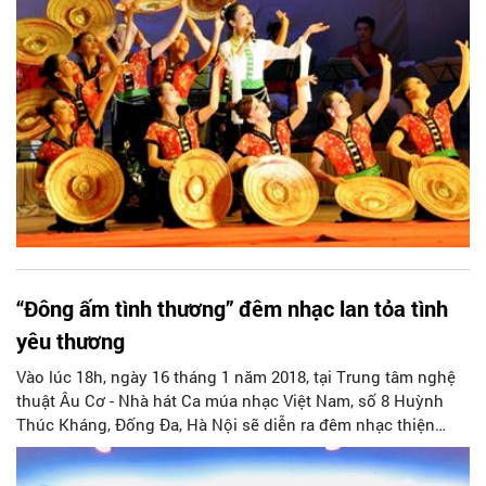
“Đông ấm tình thương” đêm nhạc lan tỏa tình
yêu thương
Vào lúc 18h, ngày 16 tháng 1 năm 2018, tại Trung tâm nghệ
thuật Âu Cơ - Nhà hát Ca múa nhạc Việt Nam, số 8 Huỳnh
Thúc Kháng, Đống Đa, Hà Nội sẽ diễn ra đêm nhạc thiện
nguyện “Đông Ấm Tình Thương” gây quỹ xây dựng trại trẻ
mồ côi, nhà tình thương, nghĩa trang thai nhi, nhà bảo ôn