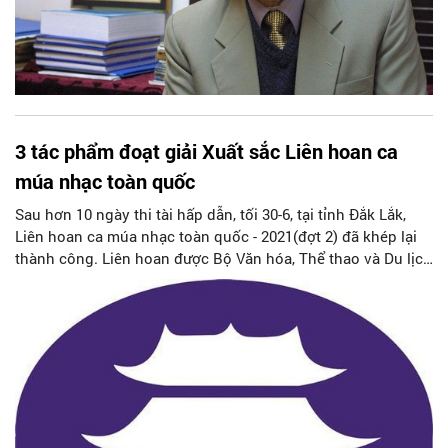
3 tác phẩm đoạt giải Xuất sắc Liên hoan ca
múa nhạc toàn quốc
Sau hơn 10 ngày thi tài hấp dẫn, tối 30-6, tại tỉnh Đắk Lắk,
Liên hoan ca múa nhạc toàn quốc - 2021(đợt 2) đã khép lại
thành công. Liên hoan được Bộ Văn hóa, Thể thao và Du lịch
giao Cục Nghệ thuật biểu diễn chủ trì, phối hợp với Hội
Nhạc sĩ Việt Nam, Hội Nghệ sĩ múa Việt Nam và các đơn vị
liên quan tổ chức.