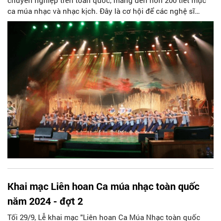
ca múa nhạc và nhạc kịch. Đây là cơ hội để các nghệ sĩ
cống hiến những màn trình diễn được dàn dựng công phu,
kết hợp giữa nghệ thuật truyền thống và hiện đại, góp phần
bảo tồn và phát triển nền văn hóa nghệ thuật của Việt Nam.
Khai mạc Liên hoan Ca múa nhạc toàn quốc
năm 2024 - đợt 2
Tối 29/9, Lễ khai mạc "Liên hoan Ca Múa Nhạc toàn quốc