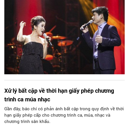
thuật của Thủ đô. Phóng viên có cuộc trao đổi với Giám đốc
Nhà hát Ca múa nhạc Thăng Long, Nghệ sĩ ưu tú Huỳnh Tấn
Minh về nội dung chương trình và hướng đi sắp tới của nhà
hát.
Xử lý bất cập về thời hạn giấy phép chương
trình ca múa nhạc
Gần đây, báo chí có phản ánh bất cập trong quy định về thời
hạn giấy phép cấp cho chương trình ca, múa, nhạc và
chương trình sân khấu.