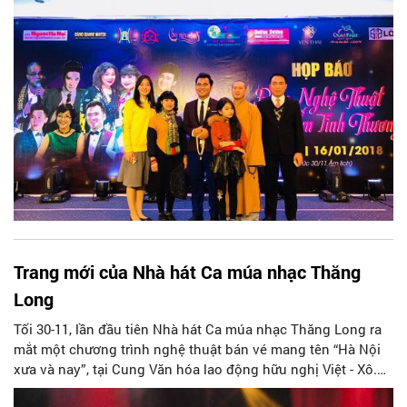
thai nhi trên diện tích 360.000m2 ở thôn Yên Xá, xã Phan
Đình Phùng, huyện Mỹ Hào, tỉnh Hưng Yên. Báo Người Hà
Nội là đơn vị đồng hành bảo trợ truyền thông chính của
chương trình "Đông ấm tình thương"
Trang mới của Nhà hát Ca múa nhạc Thăng
Long
Tối 30-11, lần đầu tiên Nhà hát Ca múa nhạc Thăng Long ra
mắt một chương trình nghệ thuật bán vé mang tên “Hà Nội
xưa và nay”, tại Cung Văn hóa lao động hữu nghị Việt - Xô.
Đây là dấu mốc quan trọng mở ra trang mới cho đơn vị nghệ