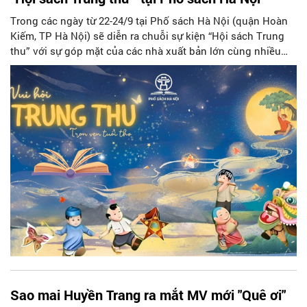
Trong các ngày từ 22-24/9 tại Phố sách Hà Nội (quận Hoàn
Kiếm, TP Hà Nội) sẽ diễn ra chuỗi sự kiện “Hội sách Trung
thu” với sự góp mặt của các nhà xuất bản lớn cùng nhiều
hoạt động vui chơi hấp dẫn dành cho thanh thiếu niên Thủ
đô.
Sao mai Huyền Trang ra mắt MV mới "Quê ơi"