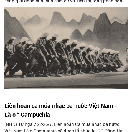
sang giai đoạn cuối của cầm cự và tiến tới tổng phản công.
Trung ương Đảng và Bác Hồ thấy vai trò văn học nghệ thuật
có vị trí quan trọng là m nhiệm vụ tuyên truyửn và khích lệ,
động viên quân dân ta anh dũng tiến lên già nh thắng lợi,
nên đã phát triển đội ngũ văn học Cách mạng.
Liên hoan ca múa nhạc ba nước Việt Nam -
Là o “ Campuchia
(NHN) Từ ngà y 22-26/7, Liên hoan Ca múa nhạc ba nước
Việt Nam-Là o-Campuchia sẽ được tổ chức tại TP Đông Hà ,