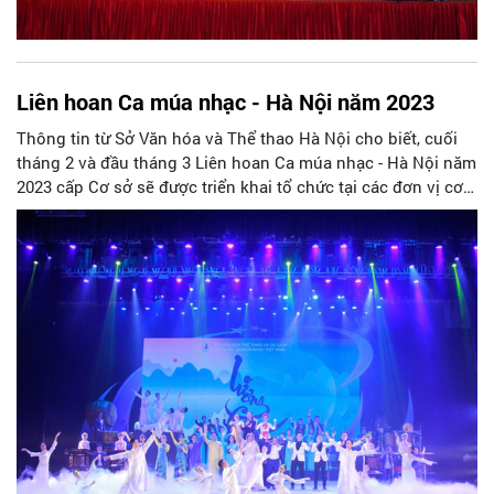
Liên hoan Ca múa nhạc - Hà Nội năm 2023
Thông tin từ Sở Văn hóa và Thể thao Hà Nội cho biết, cuối
tháng 2 và đầu tháng 3 Liên hoan Ca múa nhạc - Hà Nội năm
2023 cấp Cơ sở sẽ được triển khai tổ chức tại các đơn vị cơ
sở. Các đơn vị quận, huyện, thị xã căn cứ vào tình hình thực
tế tổ chức Liên hoan cấp Cơ sở để tuyển chọn các tiết mục
đặc sắc, tiêu biểu tham gia Liên hoan cấp Thành phố.