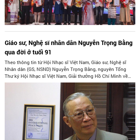
Giáo sư, Nghệ sĩ nhân dân Nguyễn Trọng Bằng
qua đời ở tuổi 91
Theo thông tin từ Hội Nhạc sĩ Việt Nam, Giáo sư, Nghệ sĩ
Nhân dân (GS, NSND) Nguyễn Trọng Bằng, nguyên Tổng
Thư ký Hội Nhạc sĩ Việt Nam, Giải thưởng Hồ Chí Minh về
văn học, nghệ thuật đã qua đời vào sáng 21/11 tại nhà riêng,
hưởng thọ 91 tuổi.