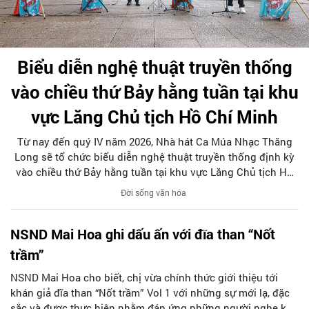
Biểu diễn nghệ thuật truyền thống
vào chiều thứ Bảy hằng tuần tại khu
vực Lăng Chủ tịch Hồ Chí Minh
Từ nay đến quý IV năm 2026, Nhà hát Ca Múa Nhạc Thăng
Long sẽ tổ chức biểu diễn nghệ thuật truyền thống định kỳ
vào chiều thứ Bảy hằng tuần tại khu vực Lăng Chủ tịch Hồ
Chí Minh. Mỗi chương trình có thời lượng khoảng 75 phút
Đời sống văn hóa
với nội dung “Nhạc cụ dân tộc truyền thống và các ca khúc
dân ca Việt Nam”.
NSND Mai Hoa ghi dấu ấn với đĩa than “Nốt
trầm”
NSND Mai Hoa cho biết, chị vừa chính thức giới thiệu tới
khán giả đĩa than “Nốt trầm” Vol 1 với những sự mới lạ, đặc
sắc và được thực hiện nhằm đáp ứng những người nghe khó