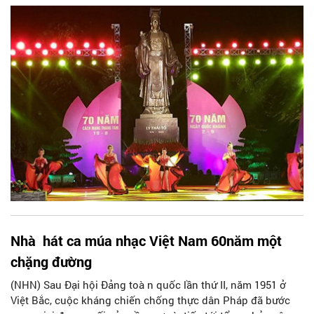
đảo diễn viên, nghệ sử¹ tên tuổi của Hà Nội và cả nước.
Chương trình thu hút đông đảo nhân dân Thủ đô, du khách
trong nước và quốc tế đến xem.
Nhà hát ca múa nhạc Việt Nam 60năm một
chặng đường
(NHN) Sau Đại hội Đảng toà n quốc lần thứ II, năm 1951 ở
Việt Bắc, cuộc kháng chiến chống thực dân Pháp đã bước