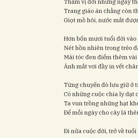
Thấm vị đời những ngày t
Trang giáo án chẳng còn t
Giọt mồ hôi, nước mắt đượ
Hơn bốn mươi tuổi đời vào 
Nét hồn nhiên trong trẻo 
Mái tóc đen điểm thêm vài 
Ánh mắt vơi đầy in vết châ
Từng chuyến đò lưu giữ ở t
Có những cuộc chia ly dạt
Ta vun trồng những hạt khô
Để mỗi ngày cho cây lá th
Đi nửa cuộc đời, trở về tuổi