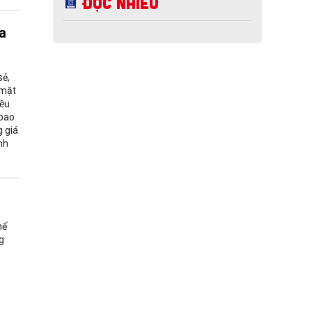
Đọc nhiều
a
sẻ,
 mặt
iều
 bao
g giá
nh
hế
g