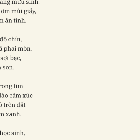
háng mưu sinh.
hơm mùi giấy,
m ân tình.
độ chín,
đã phai mòn.
sợi bạc,
n son.
rong tim
 dào cảm xúc
 trên đất
êm xanh.
 học sinh,