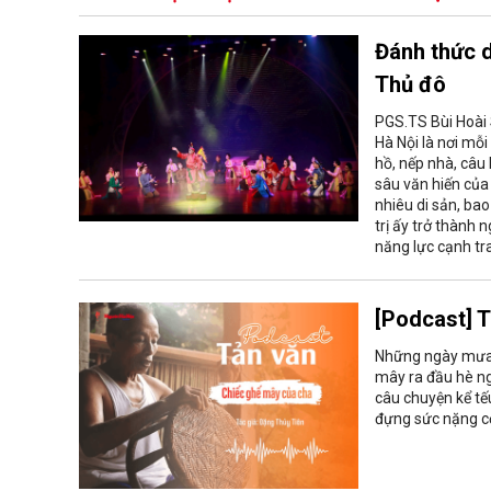
Đánh thức d
Thủ đô
PGS.TS Bùi Hoài 
Hà Nội là nơi mỗi
hồ, nếp nhà, câu
sâu văn hiến của
nhiêu di sản, bao
trị ấy trở thành
năng lực cạnh tr
[Podcast] 
Những ngày mưa t
mây ra đầu hè ng
câu chuyện kể tế
đựng sức nặng cơ