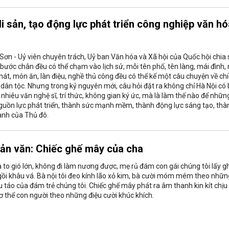
i sản, tạo động lực phát triển công nghiệp văn hó
Sơn - Uỷ viên chuyên trách, Uỷ ban Văn hóa và Xã hội của Quốc hội chia 
 bước chân đều có thể chạm vào lịch sử, mỗi tên phố, tên làng, mái đình,
 hát, món ăn, làn điệu, nghề thủ công đều có thể kể một câu chuyện về ch
 dân tộc. Nhưng trong kỷ nguyên mới, câu hỏi đặt ra không chỉ Hà Nội có
 nhiêu văn nghệ sĩ, trí thức, không gian ký ức, mà là làm thế nào để nhữn
 nguồn lực phát triển, thành sức mạnh mềm, thành động lực sáng tạo, thà
anh của Thủ đô.
Tản văn: Chiếc ghế mây của cha
o gió lớn, không đi làm nương được, mẹ rủ đám con gái chúng tôi lấy g
ồi khâu vá. Bà nội tôi đeo kính lão xỏ kim, bà cười móm mém theo nhữn
u táo của đám trẻ chúng tôi. Chiếc ghế mây phát ra âm thanh kin kít chịu
 thể con người theo những điệu cười khúc khích.