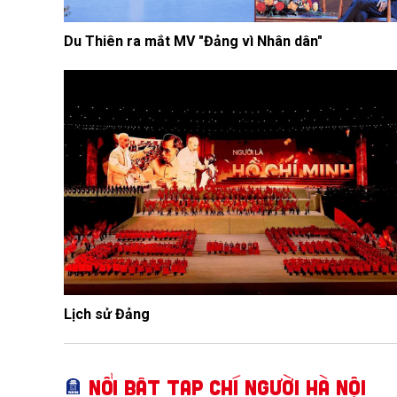
Du Thiên ra mắt MV "Đảng vì Nhân dân"
Lịch sử Đảng
Nổi bật Tạp chí Người Hà Nội