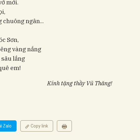
vở mới.
i,
g chuông ngân...
óc Sơn,
iêng vàng nắng
 sâu lắng
 quê em!
Kính tặng thầy Vũ Thăng!
ẻ Zalo
Copy link