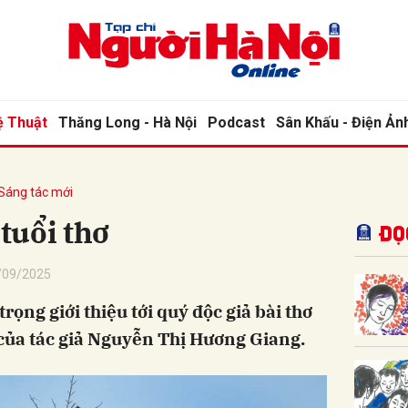
bình luận
ệ Thuật
Thăng Long - Hà Nội
Podcast
Sân Khấu - Điện Ản
Sáng tác mới
 tuổi thơ
Đọ
/09/2025
Hủy
G
rọng giới thiệu tới quý độc giả bài thơ
" của tác giả Nguyễn Thị Hương Giang.