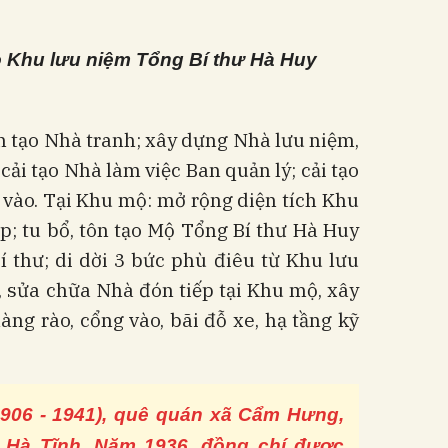
ạo Khu lưu niệm Tổng Bí thư Hà Huy
ôn tạo Nhà tranh; xây dựng Nhà lưu niệm,
ải tạo Nhà làm việc Ban quản lý; cải tạo
 vào. Tại Khu mộ: mở rộng diện tích Khu
; tu bổ, tôn tạo Mộ Tổng Bí thư Hà Huy
 thư; di dời 3 bức phù điêu từ Khu lưu
, sửa chữa Nhà đón tiếp tại Khu mộ, xây
àng rào, cổng vào, bãi đỗ xe, hạ tầng kỹ
906 - 1941), quê quán xã Cẩm Hưng,
 Hà Tĩnh. Năm 1936, đồng chí được