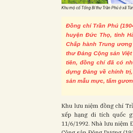
Khu mộ cố Tổng Bí thư Trần Phú ở xã Tùn
Đồng chí Trần Phú (190
huyện Đức Thọ, tỉnh Hà
Chấp hành Trung ương 
thư Đảng Cộng sản Việt
tiên, đồng chí đã có n
dựng Đảng về chính trị
sản mẫu mực, tấm gương 
Khu lưu niệm đồng chí Tr
xếp hạng di tích quốc g
11/6/1992. Nhà lưu niệm 
Cộng sản Đông Dương (193