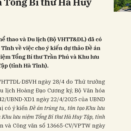
à Tổng Bí thư Hà Huy
hể thao và Du lịch (Bộ VHTT&DL) đã có
Tĩnh về việc cho ý kiến dự thảo Đề án
 niệm Tổng Bí thư Trần Phú và Khu lưu
ập (tỉnh Hà Tĩnh).
VHTTDL-DSVH ngày 28/4 do Thứ trưởng
Du lịch Hoàng Đạo Cương ký, Bộ Văn hóa
442/UBND-XD1 ngày 22/4/2025 của UBND
hị có ý kiến
Đề án trùng tu, tôn tạo Khu lưu
 Khu lưu niệm Tổng Bí thư Hà Huy Tập, tỉnh
án và Công văn số 13665-CV/VPTW ngày