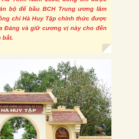
 cán bộ để bầu BCH Trung ương lâm
 đồng chí Hà Huy Tập chính thức được
a Đảng và giữ cương vị này cho đến
 bắt.