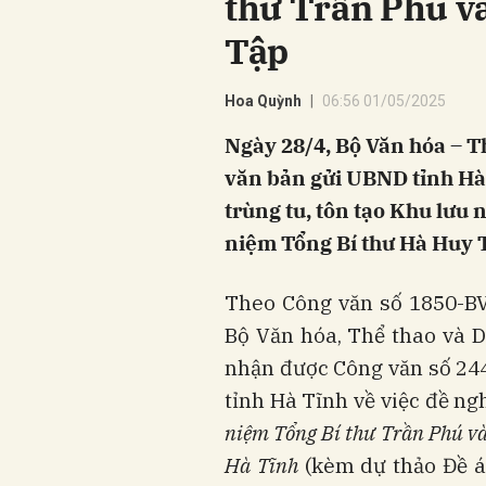
thư Trần Phú v
Tập
Hoa Quỳnh
06:56 01/05/2025
Ngày 28/4, Bộ Văn hóa – T
văn bản gửi UBND tỉnh Hà 
trùng tu, tôn tạo Khu lưu
niệm Tổng Bí thư Hà Huy T
Theo Công văn số 1850-B
Bộ Văn hóa, Thể thao và 
nhận được Công văn số 2
tỉnh Hà Tĩnh về việc đề ng
niệm Tổng Bí thư Trần Phú và
Hà Tĩnh
(kèm dự thảo Đề 