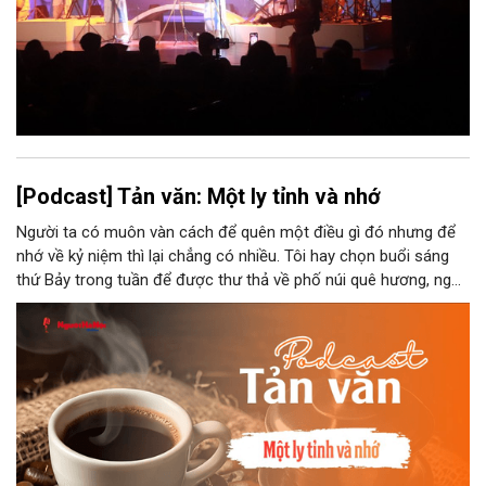
[Podcast] Tản văn: Một ly tỉnh và nhớ
Người ta có muôn vàn cách để quên một điều gì đó nhưng để
nhớ về kỷ niệm thì lại chẳng có nhiều. Tôi hay chọn buổi sáng
thứ Bảy trong tuần để được thư thả về phố núi quê hương, ngồi
đợi giọt đắng của đất đai, mưa nắng điểm từng nhịp xuống
chiếc ly sứ như đợi thời gian mở cánh cửa diệu kì của mình.