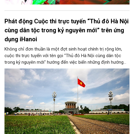
Phát động Cuộc thi trực tuyến “Thủ đô Hà Nội
cùng dân tộc trong kỷ nguyên mới” trên ứng
dụng iHanoi
Không chỉ đơn thuần là một đợt sinh hoạt chính trị rộng lớn,
cuộc thi trực tuyến với tên gọi "Thủ đô Hà Nội cùng dân tộc
trong kỷ nguyên mới" hướng đến việc biến những định hướng
chiến lược trong Nghị quyết số 02-NQ/TW của Bộ Chính trị
thành niềm tin, thành nhận thức chung của mỗi người dân.