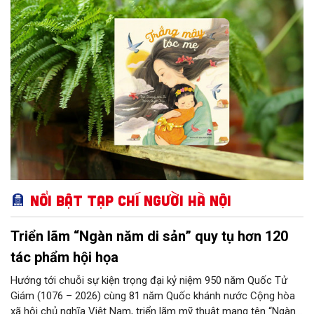
những khoảnh khắc đời thường, tập thơ đã dệt nên một thế giới
trong trẻo. Xuyên suốt tập thơ, bóng dáng người mẹ hiện lên với
sự yêu thương, che chở.
Nổi bật Tạp chí Người Hà Nội
Triển lãm “Ngàn năm di sản” quy tụ hơn 120
tác phẩm hội họa
Hướng tới chuỗi sự kiện trọng đại kỷ niệm 950 năm Quốc Tử
Giám (1076 – 2026) cùng 81 năm Quốc khánh nước Cộng hòa
xã hội chủ nghĩa Việt Nam, triển lãm mỹ thuật mang tên “Ngàn