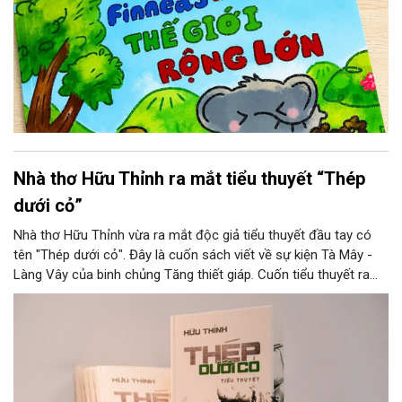
Nhà thơ Hữu Thỉnh ra mắt tiểu thuyết “Thép
dưới cỏ”
Nhà thơ Hữu Thỉnh vừa ra mắt độc giả tiểu thuyết đầu tay có
tên "Thép dưới cỏ". Đây là cuốn sách viết về sự kiện Tà Mây -
Làng Vây của binh chủng Tăng thiết giáp. Cuốn tiểu thuyết ra
mắt đầu tháng 7, như món quà tri ân không chỉ độc giả, mà còn
dành tặng cho những người lính đã vĩnh viễn nằm lại trong lòng
đất mẹ, cùng những cựu chiến binh, những thương bệnh binh đã
có một thời thanh xuân “hoa lửa” đáng tự hào của mình.