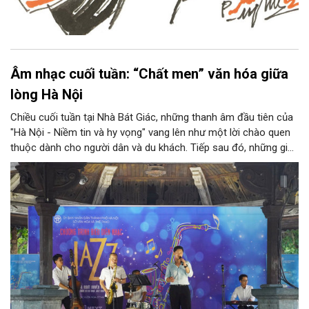
Âm nhạc cuối tuần: “Chất men” văn hóa giữa
lòng Hà Nội
Chiều cuối tuần tại Nhà Bát Giác, những thanh âm đầu tiên của
"Hà Nội - Niềm tin và hy vọng" vang lên như một lời chào quen
thuộc dành cho người dân và du khách. Tiếp sau đó, những giai
điệu jazz kinh điển của thế giới lần lượt cất lên qua phần biểu
diễn của NSƯT Quyền Văn Minh và các nghệ sĩ Bình Minh Jazz
Club, mở ra một không gian âm nhạc giàu cảm xúc ngay giữa
trung tâm Thủ đô.