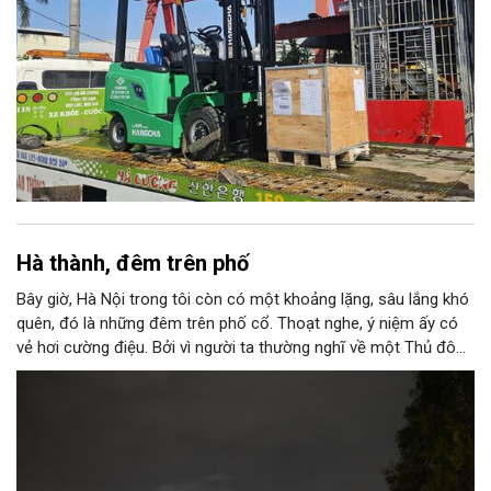
Hà thành, đêm trên phố
Bây giờ, Hà Nội trong tôi còn có một khoảng lặng, sâu lắng khó
quên, đó là những đêm trên phố cổ. Thoạt nghe, ý niệm ấy có
vẻ hơi cường điệu. Bởi vì người ta thường nghĩ về một Thủ đô
ngàn năm văn hiến với những nét tĩnh lặng, cổ kính, rêu phong
trong ánh nắng ban mai mơ màng buông xuống “ba mươi sáu
phố phường”; nên có lẽ, sẽ ngỡ ngàng, nếu ai đó khi nghe thấy
nơi này được gọi là “thành phố của những đêm thâu”.