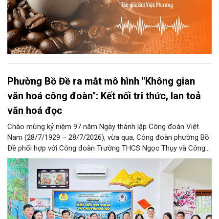
Phường Bồ Đề ra mắt mô hình "Không gian
văn hoá công đoàn": Kết nối tri thức, lan toả
văn hoá đọc
Chào mừng kỷ niệm 97 năm Ngày thành lập Công đoàn Việt
Nam (28/7/1929 – 28/7/2026), vừa qua, Công đoàn phường Bồ
Đề phối hợp với Công đoàn Trường THCS Ngọc Thụy và Công
đoàn Trường Tiểu học Ái Mộ B tổ chức Lễ ra mắt Mô hình
“Không gian văn hóa công đoàn”.