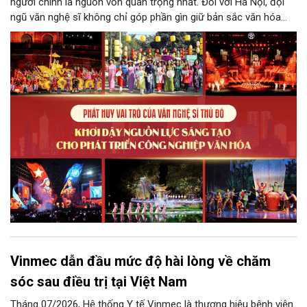
người chính là nguồn vốn quan trọng nhất. Đối với Hà Nội, đội
ngũ văn nghệ sĩ không chỉ góp phần gìn giữ bản sắc văn hóa
mà còn giữ vai trò trung tâm trong quá trình hình thành các sản
phẩm công nghiệp văn hóa có giá trị. Khơi dậy, phát huy và tạo
điều kiện để nguồn lực sáng tạo ấy phát triển sẽ là “chìa khóa”
để Hà Nội khai thác hiệu quả tiềm năng văn hóa, nâng cao năng
lực cạnh tranh và khẳng định vị thế của một trung tâm sáng tạo
trong kỷ nguyên mới.
Vinmec dẫn đầu mức độ hài lòng về chăm
sóc sau điều trị tại Việt Nam
Tháng 07/2026, Hệ thống Y tế Vinmec là thương hiệu bệnh viện