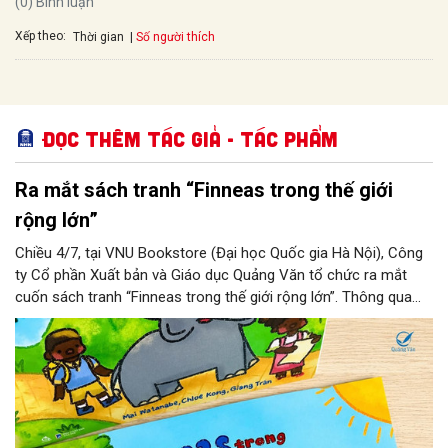
(0) Bình luận
Xếp theo:
Số người thích
Thời gian
Đọc thêm Tác giả - tác phẩm
Ra mắt sách tranh “Finneas trong thế giới
rộng lớn”
Chiều 4/7, tại VNU Bookstore (Đại học Quốc gia Hà Nội), Công
ty Cổ phần Xuất bản và Giáo dục Quảng Văn tổ chức ra mắt
cuốn sách tranh “Finneas trong thế giới rộng lớn”. Thông qua
hành trình của một chú voi nhỏ, cuốn sách gửi gắm những
thông điệp ý nghĩa về tình yêu thiên nhiên, ý thức bảo vệ môi
trường và trách nhiệm với thế giới xung quanh.