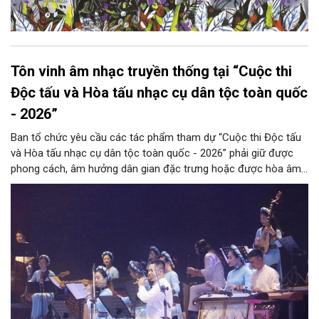
Tôn vinh âm nhạc truyền thống tại “Cuộc thi
Độc tấu và Hòa tấu nhạc cụ dân tộc toàn quốc
- 2026”
Ban tổ chức yêu cầu các tác phẩm tham dự “Cuộc thi Độc tấu
và Hòa tấu nhạc cụ dân tộc toàn quốc - 2026” phải giữ được
phong cách, âm hưởng dân gian đặc trưng hoặc được hòa âm,
phối khí mới trên nền tảng làn điệu âm nhạc truyền thống Việt
Nam, đồng thời phải được trình diễn trực tiếp bằng nhạc cụ dân
tộc.