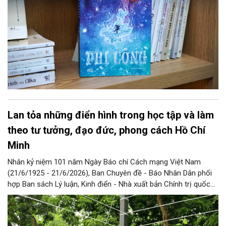
Lan tỏa những điển hình trong học tập và làm
theo tư tưởng, đạo đức, phong cách Hồ Chí
Minh
Nhân kỷ niệm 101 năm Ngày Báo chí Cách mạng Việt Nam
(21/6/1925 - 21/6/2026), Ban Chuyên đề - Báo Nhân Dân phối
hợp Ban sách Lý luận, Kinh điển - Nhà xuất bản Chính trị quốc
gia Sự thật xuất bản cuốn sách “Hoa vườn Bác” (Những điển
hình tiêu biểu trong học tập và làm theo tư tưởng, đạo đức,
phong cách Hồ Chí Minh). Cuốn sách tuyển chọn 70 bài viết về