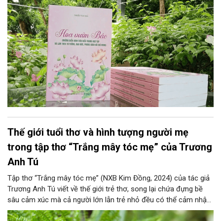
những cá nhân tiêu biểu trong học tập và làm theo Bác Hồ, tích
cực lao động, sản xuất, học tập, nghiên cứu, sáng tạo và cống
hiến trên nhiều lĩnh vực của đời
Thế giới tuổi thơ và hình tượng người mẹ
trong tập thơ “Trắng mây tóc mẹ” của Trương
Anh Tú
Tập thơ “Trắng mây tóc mẹ” (NXB Kim Đồng, 2024) của tác giả
Trương Anh Tú viết về thế giới trẻ thơ, song lại chứa đựng bề
sâu cảm xúc mà cả người lớn lẫn trẻ nhỏ đều có thể cảm nhận.
Với 24 bài thơ, được sắp xếp theo nhịp thời gian bốn mùa và