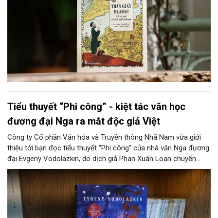
Tiểu thuyết “Phi công” - kiệt tác văn học
đương đại Nga ra mắt độc giả Việt
Công ty Cổ phần Văn hóa và Truyền thông Nhã Nam vừa giới
thiệu tới bạn đọc tiểu thuyết “Phi công” của nhà văn Nga đương
đại Evgeny Vodolazkin, do dịch giả Phan Xuân Loan chuyển
ngữ. Tác phẩm được đánh giá là một trong những tiểu thuyết
Nga nổi bật nhất của thập niên 2010.