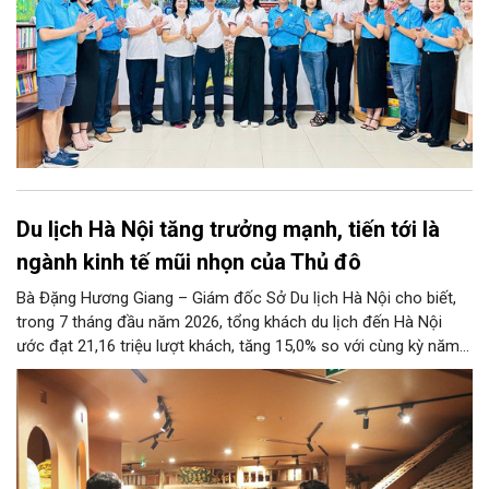
Du lịch Hà Nội tăng trưởng mạnh, tiến tới là
ngành kinh tế mũi nhọn của Thủ đô
Bà Đặng Hương Giang – Giám đốc Sở Du lịch Hà Nội cho biết,
trong 7 tháng đầu năm 2026, tổng khách du lịch đến Hà Nội
ước đạt 21,16 triệu lượt khách, tăng 15,0% so với cùng kỳ năm
2025. Tổng thu từ khách du lịch ước đạt 86,47 nghìn tỷ đồng,
tăng 17,9% so với cùng kỳ năm trước.