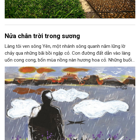
Nửa chân trời trong sương
Làng tôi ven sông Yên, một nhánh sông quanh năm lững lờ
chảy qua những bãi bồi ngập cỏ. Con đường đất dẫn vào làng
uốn cong cong, bốn mùa nồng nàn hương hoa cỏ. Những buổi
hoàng hôn, khi nắng đã dịu xuống phía cuối sông, đám hoa tím
lại thẫm màu như có ai vừa rắc lên một lớp khói.