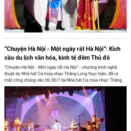
“Chuyện Hà Nội - Một ngày rất Hà Nội”: Kích
cầu du lịch văn hóa, kinh tế đêm Thủ đô
“Chuyện Hà Nội - Một ngày rất Hà Nội” - chương trình nghệ
thuật do Nhà hát Ca múa nhạc Thăng Long thực hiện, đã ra
mắt công chúng vào tối 30/7 tại Nhà hát Ca múa nhạc Thăng
Long (số 31 - 33 phố Lương Văn Can, phường Hoàn Kiếm).