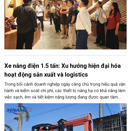
Xe nâng điện 1.5 tấn: Xu hướng hiện đại hóa
hoạt động sản xuất và logistics
Trong bối cảnh doanh nghiệp ngày càng chú trọng hiệu quả vận
hành và kiểm soát chi phí, các thiết bị nâng hạ có khả năng làm
việc sạch, êm và tiết kiệm năng lượng đang được quan tâm
nhiều. Xe nâng điện 1.5 tấn là một trong những lựa chọn phù
hợp với nhiều kho bãi, nhà xưởng và cơ sở sản xuất nhờ tải
trọng đáp ứng các loại hàng hóa phổ biến, đồng thời có khả
năng vận hành linh hoạt trong nhiều môi trường.