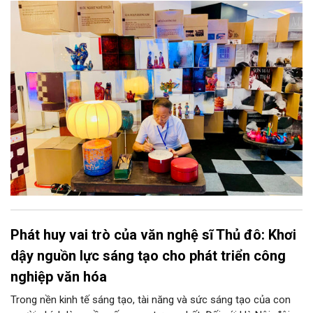
năng phát triển mới cho thủ công đương đại trên nền tảng di
sản. Từ những cuộc “kết duyên” đầy cảm hứng ấy, Hà Nội đang
khơi thông mạch ngầm của hệ sinh thái thủ công, biến vốn cổ
thành động lực bền vững cho tương lai.
Phát huy vai trò của văn nghệ sĩ Thủ đô: Khơi
dậy nguồn lực sáng tạo cho phát triển công
nghiệp văn hóa
Trong nền kinh tế sáng tạo, tài năng và sức sáng tạo của con