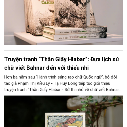
Truyện tranh “Thần Giấy Hlabar”: Đưa lịch sử
chữ viết Bahnar đến với thiếu nhi
Hơn ba năm sau “Hành trình sáng tạo chữ Quốc ngữ”, bộ đôi
tác giả Phạm Thị Kiều Ly - Tạ Huy Long tiếp tục giới thiệu
truyện tranh “Thần Giấy Hlabar - Sử thi nhỏ về chữ viết Bahnar”.
Tác phẩm được chuyển thể từ một công trình nghiên cứu về
lịch sử chữ viết Bahnar, qua đó góp phần đưa đề tài ngôn ngữ
học đến gần độc giả nhỏ tuổi.