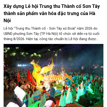
Xây dựng Lễ hội Trung thu Thành cổ Sơn Tây
thành sản phẩm văn hóa đặc trưng của Hà
Nội
Lễ hội “Trung thu Thành cổ - Sơn Tây xứ Đoài” năm 2026 do
UBND phường Sơn Tây (TP Hà Nội) tổ chức sẽ diễn ra từ cuối
tháng 8/2026. Hiện tại, công tác chuẩn bị Lễ hội đang được
chính quyền phường Sơn Tây cùng các phòng, ban, ngành, đơn
vị và 25 tổ dân phố khẩn trương triển khai, tạo khí thế sôi nổi,
sẵn sàng mang đến cho Nhân dân và du khách một mùa Trung
thu quy mô, đặc sắc và giàu bản sắc văn hóa xứ Đoài.