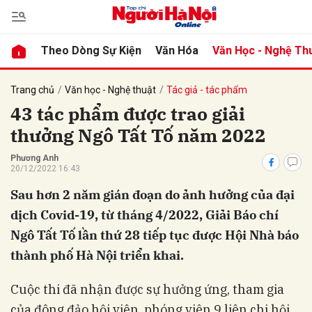
Theo Dòng Sự Kiện
Văn Hóa
Văn Học - Nghệ Th
bình luận
Trang chủ
Văn học - Nghệ thuật
Tác giả - tác phẩm
43 tác phẩm được trao giải
thưởng Ngô Tất Tố năm 2022
Phương Anh
20/12/2022 16:43
Sau hơn 2 năm gián đoạn do ảnh hưởng của đại
dịch Covid-19, từ tháng 4/2022, Giải Báo chí
Hủy
G
Ngô Tất Tố lần thứ 28 tiếp tục được Hội Nhà báo
thành phố Hà Nội triển khai.
Cuộc thi đã nhận được sự hưởng ứng, tham gia
của đông đảo hội viên, phóng viên 9 liên chi hội,