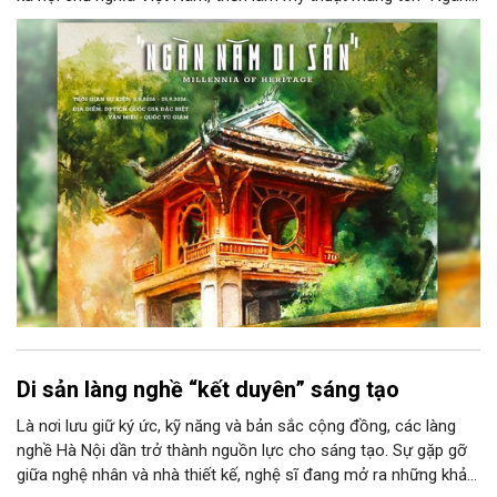
năm di sản” sẽ chính thức khai mạc vào ngày 8/8 tại Nhà Thái
Học, Di tích Quốc gia đặc biệt Văn Miếu – Quốc Tử Giám. Sự
kiện kéo dài đến ngày 25/9/2026 hứa hẹn trở thành điểm đến
văn hóa đầy sức hút, góp phần làm phong phú đời sống nghệ
thuật của Thủ đô trong mùa thu này.
Di sản làng nghề “kết duyên” sáng tạo
Là nơi lưu giữ ký ức, kỹ năng và bản sắc cộng đồng, các làng
nghề Hà Nội dần trở thành nguồn lực cho sáng tạo. Sự gặp gỡ
giữa nghệ nhân và nhà thiết kế, nghệ sĩ đang mở ra những khả