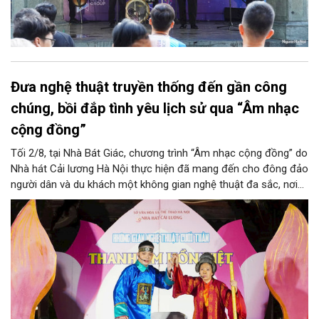
Đưa nghệ thuật truyền thống đến gần công
chúng, bồi đắp tình yêu lịch sử qua “Âm nhạc
cộng đồng”
Tối 2/8, tại Nhà Bát Giác, chương trình “Âm nhạc cộng đồng” do
Nhà hát Cải lương Hà Nội thực hiện đã mang đến cho đông đảo
người dân và du khách một không gian nghệ thuật đa sắc, nơi
những làn điệu cải lương, ca cổ, tân cổ và các tiết mục múa
hòa quyện trong không gian của phố đi bộ hồ Hoàn Kiếm. Đặc
biệt, chương trình có sự giao lưu của các nghệ sĩ đến từ
phương Nam, góp phần tạo nên cuộc gặp gỡ nghệ thuật giàu
cảm xúc.