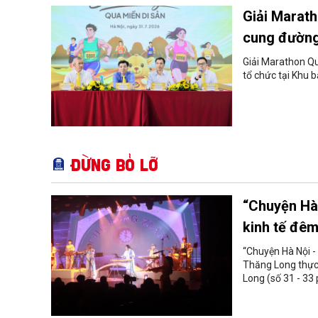
Giải Marat
cung đường
Giải Marathon Qu
tổ chức tại Khu 
Đừng bỏ lỡ
“Chuyện Hà 
kinh tế đê
“Chuyện Hà Nội -
Thăng Long thực 
Long (số 31 - 3