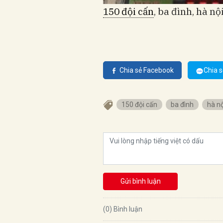
150 đội cấn
, ba đình, hà nộ
Chia sẻ Facebook
Chia s
150 đội cấn
ba đình
hà nộ
Gửi bình luận
(0) Bình luận