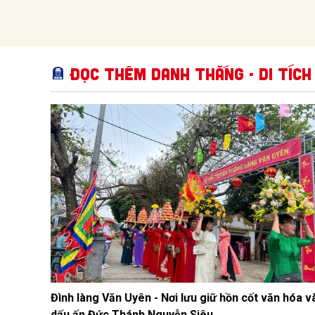
Đọc thêm Danh thắng - Di tích
Đình làng Văn Uyên - Nơi lưu giữ hồn cốt văn hóa v
dấu ấn Đức Thánh Nguyễn Siêu