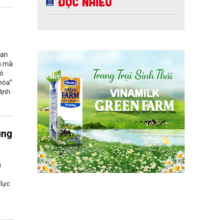
Đọc nhiều
uan
óa mà
có
khóa”
định
ung
u
 lực