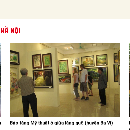
 Hà Nội
à
Bảo tàng Mỹ thuật ở giữa làng quê (huyện Ba Vì)