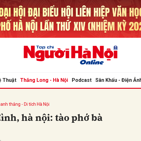
bình luận
ệ Thuật
Thăng Long - Hà Nội
Podcast
Sân Khấu - Điện Ản
anh thắng - Di tích Hà Nội
Hủy
G
ình, hà nội: tào phớ bà