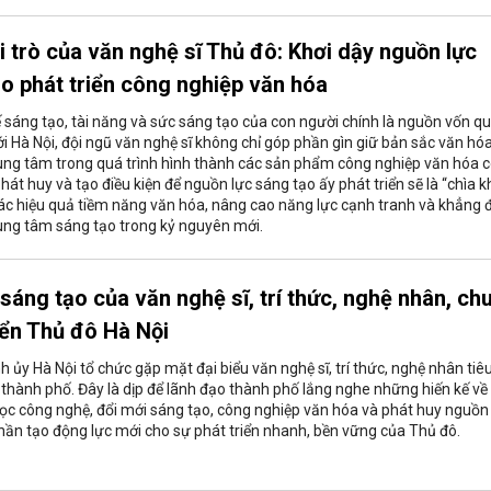
i trò của văn nghệ sĩ Thủ đô: Khơi dậy nguồn lực
o phát triển công nghiệp văn hóa
ế sáng tạo, tài năng và sức sáng tạo của con người chính là nguồn vốn q
với Hà Nội, đội ngũ văn nghệ sĩ không chỉ góp phần gìn giữ bản sắc văn h
trung tâm trong quá trình hình thành các sản phẩm công nghiệp văn hóa 
, phát huy và tạo điều kiện để nguồn lực sáng tạo ấy phát triển sẽ là “chìa 
hác hiệu quả tiềm năng văn hóa, nâng cao năng lực cạnh tranh và khẳng 
rung tâm sáng tạo trong kỷ nguyên mới.
sáng tạo của văn nghệ sĩ, trí thức, nghệ nhân, ch
iển Thủ đô Hà Nội
 ủy Hà Nội tổ chức gặp mặt đại biểu văn nghệ sĩ, trí thức, nghệ nhân tiê
n thành phố. Đây là dịp để lãnh đạo thành phố lắng nghe những hiến kế về
học công nghệ, đổi mới sáng tạo, công nghiệp văn hóa và phát huy nguồn
hần tạo động lực mới cho sự phát triển nhanh, bền vững của Thủ đô.