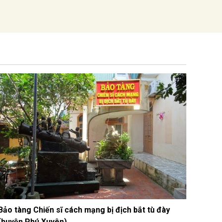
Bảo tàng Chiến sĩ cách mạng bị địch bắt tù đày
(huyện Phú Xuyên)