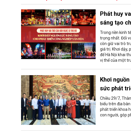
Phát huy va
sáng tạo ch
Trong nền kinh t
trọng nhất. Đối 
còn giữ vai trò 
giá trị. Khơi dậy
để Hà Nội khai t
vị thế của một t
Khơi nguồn 
sức phát tr
Chiều 29/7, Thành
biểu trên địa bà
phát triển khoa 
con người, góp p