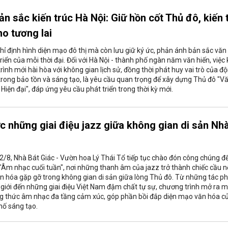
n sắc kiến trúc Hà Nội: Giữ hồn cốt Thủ đô, kiến 
o tương lai
chỉ định hình diện mạo đô thị mà còn lưu giữ ký ức, phản ánh bản sắc văn
triển của mỗi thời đại. Đối với Hà Nội - thành phố ngàn năm văn hiến, việc 
ình mới hài hòa với không gian lịch sử, đồng thời phát huy vai trò của độ
 trong bảo tồn và sáng tạo, là yêu cầu quan trọng để xây dựng Thủ đô "V
 Hiện đại", đáp ứng yêu cầu phát triển trong thời kỳ mới.
 những giai điệu jazz giữa không gian di sản Nh
/8, Nhà Bát Giác - Vườn hoa Lý Thái Tổ tiếp tục chào đón công chúng đ
 "Âm nhạc cuối tuần", nơi những thanh âm của jazz trở thành chiếc cầu n
n hóa gặp gỡ trong không gian di sản giữa lòng Thủ đô. Từ những tác 
ế giới đến những giai điệu Việt Nam đậm chất tự sự, chương trình mở ra 
ng thức âm nhạc đa tầng cảm xúc, góp phần bồi đắp diện mạo văn hóa c
hố sáng tạo.