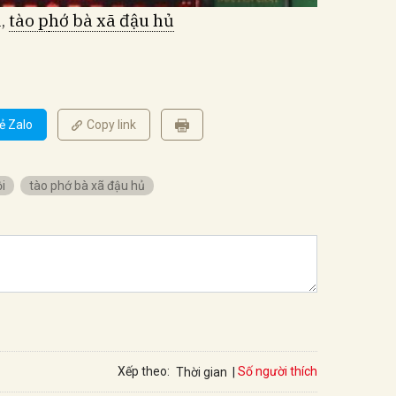
i,
tào p
hớ b
à xã đậu hủ
ẻ Zalo
Copy link
i
tào phớ bà xã đậu hủ
Số người thích
Xếp theo:
Thời gian