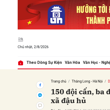
Gửi 
Chủ nhật, 2/8/2026
Theo Dòng Sự Kiện
Văn Hóa
Văn Học - Ngh
Trang chủ
Thăng Long - Hà Nội
D
150 đội cấn, ba đ
xã đậu hủ