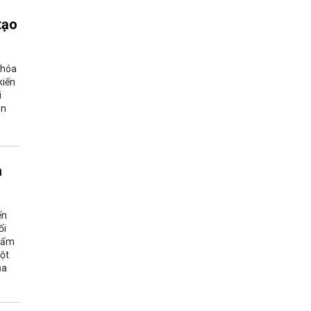
tạo
 hóa
kiến
i
ăn
à
ến
ối
phẩm
một
ủa