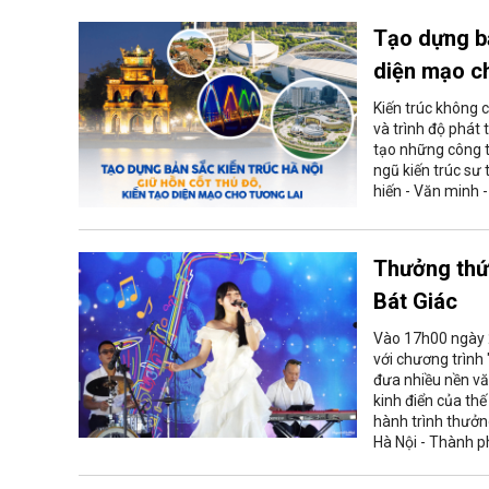
Tạo dựng bả
diện mạo ch
Kiến trúc không 
và trình độ phát 
tạo những công tr
ngũ kiến trúc sư
hiến - Văn minh -
Thưởng thức
Bát Giác
Vào 17h00 ngày 2
với chương trình
đưa nhiều nền vă
kinh điển của th
hành trình thưở
Hà Nội - Thành p