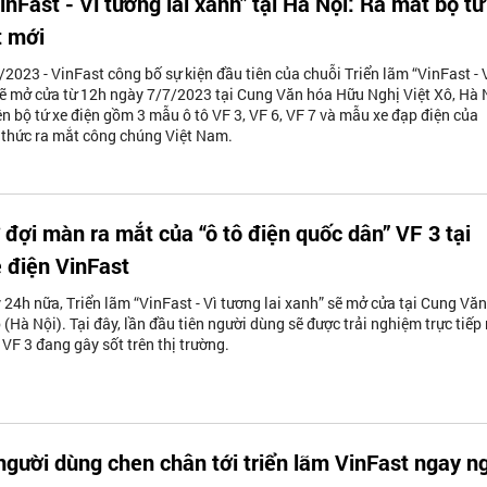
inFast - Vì tương lai xanh" tại Hà Nội: Ra mắt bộ tứ
t mới
/2023 - VinFast công bố sự kiện đầu tiên của chuỗi Triển lãm “VinFast - 
sẽ mở cửa từ 12h ngày 7/7/2023 tại Cung Văn hóa Hữu Nghị Việt Xô, Hà 
ên bộ tứ xe điện gồm 3 mẫu ô tô VF 3, VF 6, VF 7 và mẫu xe đạp điện của
 thức ra mắt công chúng Việt Nam.
 đợi màn ra mắt của “ô tô điện quốc dân” VF 3 tại
e điện VinFast
 24h nữa, Triển lãm “VinFast - Vì tương lai xanh” sẽ mở cửa tại Cung Vă
 (Hà Nội). Tại đây, lần đầu tiên người dùng sẽ được trải nghiệm trực tiế
VF 3 đang gây sốt trên thị trường.
gười dùng chen chân tới triển lãm VinFast ngay n