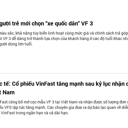
gười trẻ mới chọn “xe quốc dân” VF 3
àu sắc, khả năng tùy biến linh hoạt cùng mức giá và chính sách trả góp
ast VF 3 dễ dàng trở thành lựa chọn của khách hàng ở các độ tuổi khác nh
ười dùng lớn tuổi.
c tế: Cổ phiếu VinFast tăng mạnh sau kỷ lục nhận 
ệt Nam
Fast công bố mở cọc mẫu VF 3 tại Việt Nam và nhận được số lượng đơn 
hiếu VFS lập tức tăng mạnh. Các chuyên gia đưa ra dự báo lạc quan về diễ
u VinFast trong ngắn hạn và cả dài hạn.