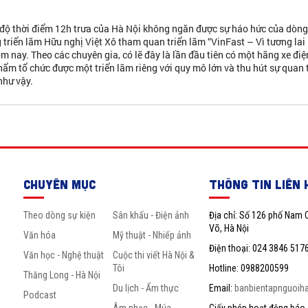
độ thời điểm 12h trưa của Hà Nội không ngăn được sự háo hức của dòng
 triển lãm Hữu nghị Việt Xô tham quan triển lãm “VinFast – Vì tương lai
m nay. Theo các chuyên gia, có lẽ đây là lần đầu tiên có một hãng xe điệ
hẩm tổ chức được một triển lãm riêng với quy mô lớn và thu hút sự quan
như vậy.
CHUYÊN MỤC
THÔNG TIN LIÊN 
Theo dòng sự kiện
Sân khấu - Điện ảnh
Địa chỉ: Số 126 phố Nam 
Võ, Hà Nội
Văn hóa
Mỹ thuật - Nhiếp ảnh
Điện thoại: 024 3846 517
Văn học - Nghệ thuật
Cuộc thi viết Hà Nội &
Tôi
Hotline: 0988200599
Thăng Long - Hà Nội
Du lịch - Ẩm thực
Email:
banbientapnguoih
Podcast