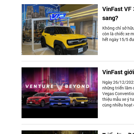
VinFast VF 
sang?
Không chỉ sở hữu 
còn là chiếc xe 
hết ngày 15/5 đư
VinFast giớ
Ngày 26/12/2023
những triển lãm 
Vegas Convention
thiệu mẫu xe ý t
cùng nhiều hoạt 