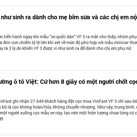
3 như sinh ra dành cho mẹ bỉm sữa và các chị em nộ
c tiến hành ngay khi mẫu “xe quốc dân” VF 3 ra mắt cho thấy, nhóm phụ
đưa đón con chiếm tỷ lệ lớn khi xét về mức độ phù hợp với mẫu minicar th
ây là 3 lý do khiến VF 3 được ví như sinh ra để dành cho chị em phụ nữ.
rường ô tô Việt: Cứ hơn 8 giây có một người chốt cọ
inFast ghi nhận 27.649 khách hàng đặt cọc mua VinFast VF 3 chỉ sau 66
 bộ là cọc không hoàn/hủy, không chuyển nhượng. Như vậy, trung bình, 
ó một người xuống cọc mẫu xe này, tạo nên một hiện tượng chưa từng có 
ệt.