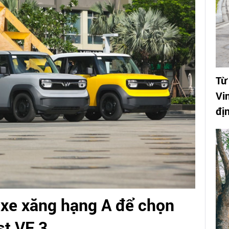
Từ
Vin
đị
ỏ xe xăng hạng A để chọn
st VF 3