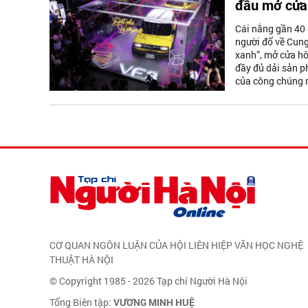
đầu mở cửa
Cái nắng gần 40 
người đổ về Cung
xanh”, mở cửa hô
đầy đủ dải sản p
của công chúng 
CƠ QUAN NGÔN LUẬN CỦA HỘI LIÊN HIỆP VĂN HỌC NGHỆ
THUẬT HÀ NỘI
© Copyright 1985 - 2026 Tạp chí Người Hà Nội
Tổng Biên tập:
VƯƠNG MINH HUỆ