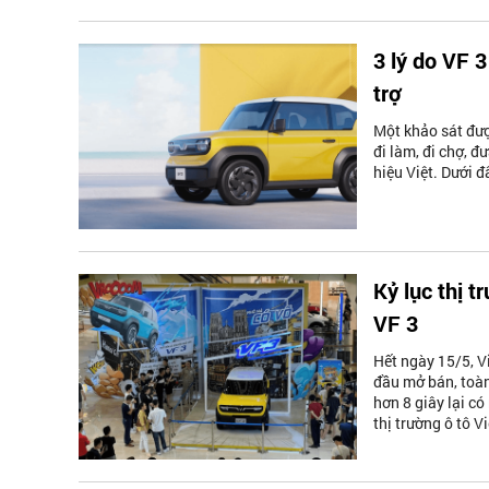
3 lý do VF 
trợ
Một khảo sát đượ
đi làm, đi chợ, 
hiệu Việt. Dưới đ
Kỷ lục thị t
VF 3
Hết ngày 15/5, V
đầu mở bán, toàn
hơn 8 giây lại c
thị trường ô tô Vi