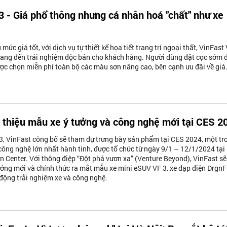
3 - Giá phổ thông nhưng cá nhân hoá "chất" như xe
mức giá tốt, với dịch vụ tự thiết kế họa tiết trang trí ngoại thất, VinFast
mang đến trải nghiệm độc bản cho khách hàng. Người dùng đặt cọc sớm 
ợc chọn miễn phí toàn bộ các màu sơn nâng cao, bên cạnh ưu đãi về giá
i thiệu mẫu xe ý tưởng và công nghệ mới tại CES 2
, VinFast công bố sẽ tham dự trưng bày sản phẩm tại CES 2024, một tr
công nghệ lớn nhất hành tinh, được tổ chức từ ngày 9/1 – 12/1/2024 tại
 Center. Với thông điệp “Đột phá vươn xa” (Venture Beyond), VinFast sẽ
ưởng mới và chính thức ra mắt mẫu xe mini eSUV VF 3, xe đạp điện DrgnFl
động trải nghiệm xe và công nghệ.