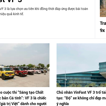
F 3 là lựa chọn ưu tiên khi đồng thời đáp ứng được bài toán
hiệu quả kinh tế.
Tr
9x
o cuộc thi “Sáng tạo Chất
Chủ nhân VinFast VF 3 trổ tà
c bản Cá tính”: VF 3 là chiếc
tạo: “Độ” xe không chỉ đẹp m
giá trị Việt” dành cho người
ý nghĩa