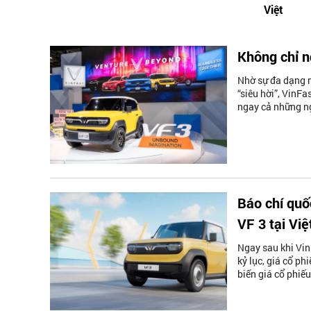
Việt
Không chỉ n
Nhờ sự đa dạng m
“siêu hời”, VinF
ngay cả những ng
Báo chí quố
VF 3 tại Vi
Ngay sau khi Vin
kỷ lục, giá cổ p
biến giá cổ phiế