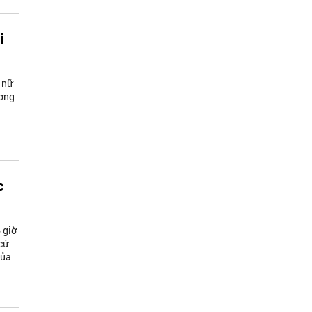
i
 nữ
ương
c
 giờ
cứ
của