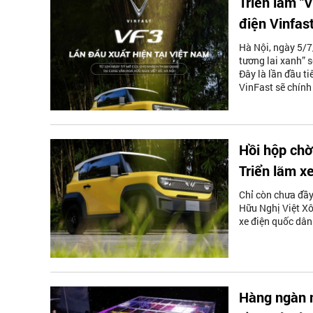
Triển lãm "V
điện Vinfas
Hà Nội, ngày 5/7
tương lai xanh” 
Đây là lần đầu ti
VinFast sẽ chính
Hồi hộp chờ
Triển lãm x
Chỉ còn chưa đầy
Hữu Nghị Việt Xô
xe điện quốc dân 
Hàng ngàn n