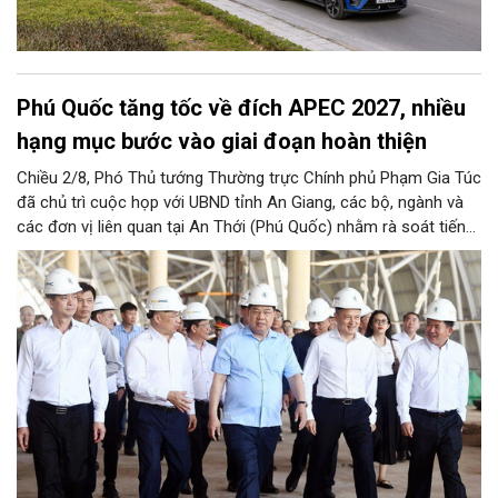
Phú Quốc tăng tốc về đích APEC 2027, nhiều
hạng mục bước vào giai đoạn hoàn thiện
Chiều 2/8, Phó Thủ tướng Thường trực Chính phủ Phạm Gia Túc
đã chủ trì cuộc họp với UBND tỉnh An Giang, các bộ, ngành và
các đơn vị liên quan tại An Thới (Phú Quốc) nhằm rà soát tiến
độ triển khai các dự án hạ tầng phục vụ sự kiện đối ngoại lớn
nhất của Việt Nam - APEC 2027.