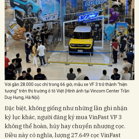
Với gần 28.000 cọc chỉ trong 66 giờ, mẫu xe VF 3 trở thành “hiện
tượng” trên thị trường ô tô Việt (Hình ảnh tại Vincom Center Trần
Duy Hưng, Hà Nội).
Đặc biệt, không giống như những lần ghi nhận
kỷ lục khác, người đăng ký mua VinFast VF 3
không thể hoàn, hủy hay chuyển nhượng cọc.
Điều này có nghĩa, lượng 27.649 cọc VinFast