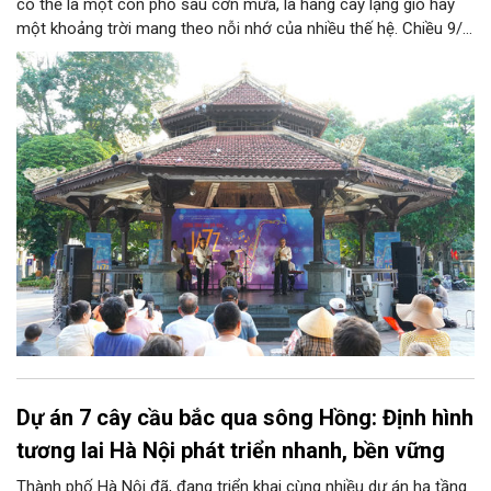
có thể là một con phố sau cơn mưa, là hàng cây lặng gió hay
một khoảng trời mang theo nỗi nhớ của nhiều thế hệ. Chiều 9/8,
tại Nhà Bát Giác - Vườn hoa Lý Thái Tổ, chương trình “Âm nhạc
cuối tuần” sẽ mở ra một không gian như thế, nơi mỗi tác phẩm
trở thành một lát cắt tinh tế về vẻ đẹp của con người và đời
sống.
Dự án 7 cây cầu bắc qua sông Hồng: Định hình
tương lai Hà Nội phát triển nhanh, bền vững
Thành phố Hà Nội đã, đang triển khai cùng nhiều dự án hạ tầng