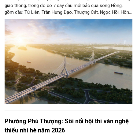
giao thông, trong đó có 7 cây cầu mới bắc qua sông Hồng,
gồm cầu: Tứ Liên, Trần Hưng Đạo, Thượng Cát, Ngọc Hồi, Hồng
Hà, Mễ Sở và Vân Phúc. 7 cây cầu này vừa giải bài toán hạ tầng
giao thông Thủ đô, vừa thể hiện tầm nhìn chiến lược và cuộc
cách mạng không gian để định hình tương lai phát triển bền
vững Thủ đô trong kỷ nguyên mới.
Phường Phú Thượng: Sôi nổi hội thi văn nghệ
thiếu nhi hè năm 2026