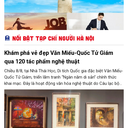
Nổi bật Tạp chí Người Hà Nội
Khám phá vẻ đẹp Văn Miếu-Quốc Tử Giám
qua 120 tác phẩm nghệ thuật
Chiều 8/8, tại Nhà Thái Học, Di tích Quốc gia đặc biệt Văn Miếu-
Quốc Tử Giám, triển lãm tranh “Ngàn năm di sản” chính thức
khai mạc. Đây là hoạt động văn hóa nghệ thuật do Câu lạc bộ
Tôi Vẽ phối hợp cùng Trung tâm hoạt động Văn hóa Khoa học
Văn Miếu - Quốc Tử Giám tổ chức, chào mừng 950 năm Quốc
Tử Giám (1076-2026) và hướng tới kỷ niệm 81 năm Quốc khánh
nước Cộng hòa xã hội chủ nghĩa Việt Nam.