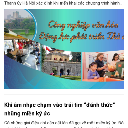
Thành ủy Hà Nội xác định khi triển khai các chương trình hành
động thực hiện các nghị quyết của Bộ Chính trị về giáo dục -
đào tạo, y tế và văn hóa. Theo kết luận của đồng chí Nguyễn
Văn Phong, Phó Bí thư Thành ủy, nhiều nhiệm vụ, giải pháp đồng
bộ đã được đặt ra nhằm phát huy nguồn lực con người, khơi
dậy sức mạnh văn hóa và tạo nền tảng cho sự phát triển bền
vững của Thủ đô.
Khi âm nhạc chạm vào trái tim “đánh thức”
những miền ký ức
Có những giai điệu chỉ cần cất lên đã gợi về một miền ký ức. Đó