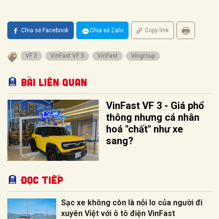
Chia sẻ Facebook
Chia sẻ Zalo
Copy link
VF 3
VinFast VF 3
VinFast
Vingroup
Bài liên quan
VinFast VF 3 - Giá phổ
thông nhưng cá nhân
hoá "chất" như xe
sang?
Đọc tiếp
Sạc xe không còn là nỗi lo của người đi
xuyên Việt với ô tô điện VinFast