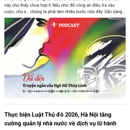
này chú thấy chưa hợp lí. Nếu như để công an điều tra vào
cuộc, chú e… chúng ta phải làm nhiều bước nữa đấy. Sẵn sàng
thì tiếp tục nhé! Chú Minh cầm tập bài viết đưa lại cho Thy. Cô
ngại ngùng đỡ lấy. Đây là lần thứ ba, loạt bài phóng sự của mình
bị Tổng biên tập kêu lên để trả lại...
Thực hiện Luật Thủ đô 2026, Hà Nội tăng
cường quản lý nhà nước về dịch vụ lữ hành