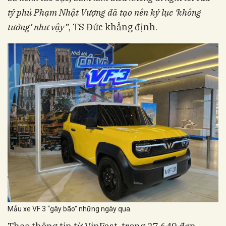
tỷ phú Phạm Nhật Vượng đã tạo nên kỷ lục ‘không
tưởng’ như vậy”
, TS Đức khẳng định.
Mẫu xe VF 3 “gây bão” những ngày qua.