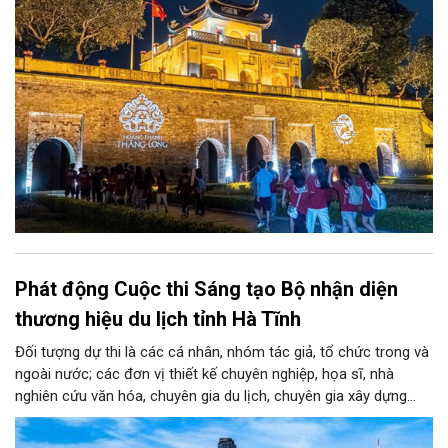
Phát động Cuộc thi Sáng tạo Bộ nhận diện
thương hiệu du lịch tỉnh Hà Tĩnh
Đối tượng dự thi là các cá nhân, nhóm tác giả, tổ chức trong và
ngoài nước; các đơn vị thiết kế chuyên nghiệp, họa sĩ, nhà
nghiên cứu văn hóa, chuyên gia du lịch, chuyên gia xây dựng
thương hiệu cùng những người yêu thích sáng tạo. Mỗi tác giả
hoặc nhóm tác giả được gửi tối đa 03 tác phẩm ở mỗi giai