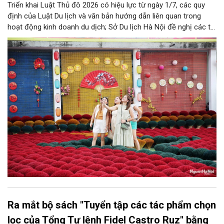
Triển khai Luật Thủ đô 2026 có hiệu lực từ ngày 1/7, các quy
định của Luật Du lịch và văn bản hướng dẫn liên quan trong
hoạt động kinh doanh du dịch; Sở Du lịch Hà Nội đề nghị các tổ
chức, đơn vị, doanh nghiệp kinh doanh dịch vụ lữ hành trên địa
bàn thành phố thực hiện một số nội dung quan trọng. Qua đó
góp phần thực hiện thắng lợi các mục tiêu phát triển du lịch Hà
Nội năm 2026 và giai đoạn tiếp theo.
Ra mắt bộ sách "Tuyển tập các tác phẩm chọn
lọc của Tổng Tư lệnh Fidel Castro Ruz" bằng