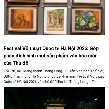
Festival Võ thuật Quốc tế Hà Nội 2026: Góp
phần định hình một sản phẩm văn hóa mới
của Thủ đô
Tối 7/8, tại Hoàng thành Thăng Long - Di sản Văn hóa Thế giới,
UBND Thành phố Hà Nội tổ chức Lễ khai mạc Festival Võ thuật
Quốc tế Hà Nội 2026 với chủ đề "Hào khí Thăng Long - Tinh
hoa võ Việt". Lần đầu tiên được tổ chức, Festival đánh dấu
bước đi mới của Thủ đô trong việc xây dựng một sự kiện văn
hóa - thể thao mang tầm quốc tế, góp phần tôn vinh truyền
thống thượng võ dân tộc, quảng bá hình ảnh Hà Nội và thúc đẩy
giao lưu văn hóa, thể thao với bạn bè thế giới.