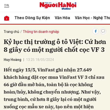
Theo Dòng Sự Kiện
Văn Hóa
Văn Học - Nghệ Th
bình luận
Trang chủ
Thông tin doanh nghiệp
Kỷ lục thị trường ô tô Việt: Cứ hơn
8 giây có một người chốt cọc VF 3
Huy Hoàng
13:25 18/05/2024
Hết ngày 15/5, VinFast ghi nhận 27.649
khách hàng đặt cọc mua VinFast VF 3 chỉ sau
Hủy
G
66 giờ đầu mở bán, toàn bộ là cọc không
hoàn/hủy, không chuyển nhượng. Như vậy,
trung bình, cứ hơn 8 giây lại có một người
xuống cọc mẫu xe này, tạo nên một hiện