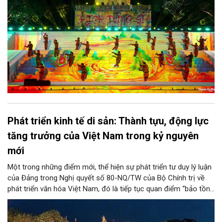
Phát triển kinh tế di sản: Thành tựu, động lực
tăng trưởng của Việt Nam trong kỷ nguyên
mới
Một trong những điểm mới, thể hiện sự phát triển tư duy lý luận
của Đảng trong Nghị quyết số 80-NQ/TW của Bộ Chính trị về
phát triển văn hóa Việt Nam, đó là tiếp tục quan điểm “bảo tồn
và phát huy giá trị di sản văn hóa gắn kết với phát triển kinh tế -
xã hội và du lịch”; đồng thời, nâng lên một tầm cao mới: “phát
triển kinh tế di sản”.