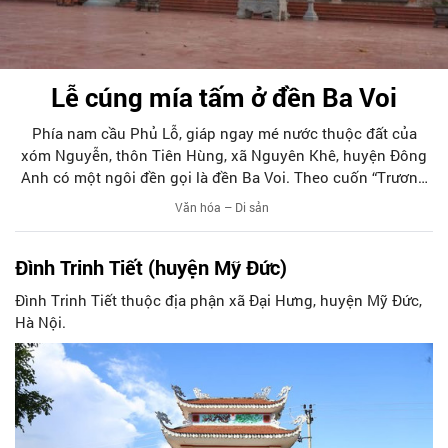
Lễ cúng mía tấm ở đền Ba Voi
Phía nam cầu Phủ Lỗ, giáp ngay mé nước thuộc đất của
xóm Nguyễn, thôn Tiên Hùng, xã Nguyên Khê, huyện Đông
Anh có một ngôi đền gọi là đền Ba Voi. Theo cuốn “Trương
Tam Giang thánh tích” của tác giả Nguyễn Thọ Dẫn viết vào
Văn hóa – Di sản
giữa thế kỷ XVIII nói về sự tích thánh Tam Giang có một
chuyện liên quan đến sự tích của đền Ba Voi.
Đình Trinh Tiết (huyện Mỹ Đức)
Đình Trinh Tiết thuộc địa phận xã Đại Hưng, huyện Mỹ Đức,
Hà Nội.